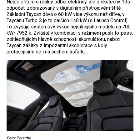
Nejde přitom o reálný odběr elektřiny, ale o skutečný 10s
odpočet, zobrazovaný v digitálním přístrojovém štítě.
Základní Taycan dává o 60 kW více výkonu než dříve, v
Taycanu Turbo S je to dalších 140 kW (s Launch Control).
To zvyšuje systémový výkon nejsilnějšího modelu na 700
kW/ /952 k. Zvláště v kombinaci s režimem push-to-pass,
zohledňujícím hlavně schopnosti akumulátoru, nabízí
Taycan zážitky z impozantní akcelerace s koly
protáčejícími se i na suchém asfaltu…
Foto: Porsche