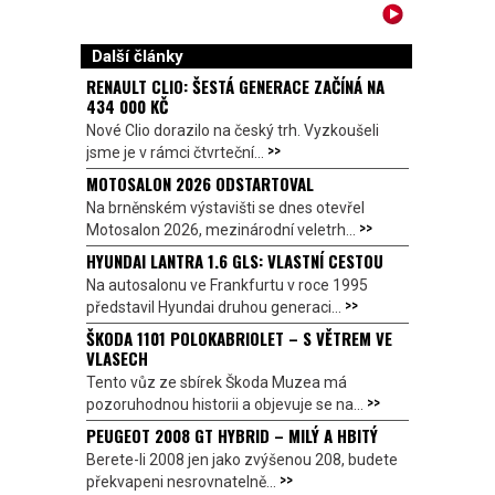
Další články
RENAULT CLIO: ŠESTÁ GENERACE ZAČÍNÁ NA
434 000 KČ
Nové Clio dorazilo na český trh. Vyzkoušeli
>>
jsme je v rámci čtvrteční...
MOTOSALON 2026 ODSTARTOVAL
Na brněnském výstavišti se dnes otevřel
>>
Motosalon 2026, mezinárodní veletrh...
HYUNDAI LANTRA 1.6 GLS: VLASTNÍ CESTOU
Na autosalonu ve Frankfurtu v roce 1995
>>
představil Hyundai druhou generaci...
ŠKODA 1101 POLOKABRIOLET – S VĚTREM VE
VLASECH
Tento vůz ze sbírek Škoda Muzea má
>>
pozoruhodnou historii a objevuje se na...
PEUGEOT 2008 GT HYBRID – MILÝ A HBITÝ
Berete-li 2008 jen jako zvýšenou 208, budete
>>
překvapeni nesrovnatelně...