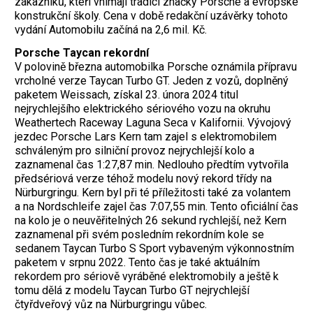
zákazníků, kteří vnímají tradici značky Porsche a evropské
konstrukční školy. Cena v době redakční uzávěrky tohoto
vydání Automobilu začíná na 2,6 mil. Kč.
Porsche Taycan rekordní
V polovině března automobilka Porsche oznámila přípravu
vrcholné verze Taycan Turbo GT. Jeden z vozů, doplněný
paketem Weissach, získal 23. února 2024 titul
nejrychlejšího elektrického sériového vozu na okruhu
Weathertech Raceway Laguna Seca v Kalifornii. Vývojový
jezdec Porsche Lars Kern tam zajel s elektromobilem
schváleným pro silniční provoz nejrychlejší kolo a
zaznamenal čas 1:27,87 min. Nedlouho předtím vytvořila
předsériová verze téhož modelu nový rekord třídy na
Nürburgringu. Kern byl při té příležitosti také za volantem
a na Nordschleife zajel čas 7:07,55 min. Tento oficiální čas
na kolo je o neuvěřitelných 26 sekund rychlejší, než Kern
zaznamenal při svém posledním rekordním kole se
sedanem Taycan Turbo S Sport vybaveným výkonnostním
paketem v srpnu 2022. Tento čas je také aktuálním
rekordem pro sériově vyráběné elektromobily a ještě k
tomu dělá z modelu Taycan Turbo GT nejrychlejší
čtyřdveřový vůz na Nürburgringu vůbec.