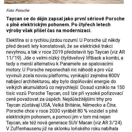
Foto: Porsche
Taycan se do dějin zapsal jako první sériové Porsche
s plně elektrickým pohonem. Po čtyřech letech
výroby však přišel čas na modernizaci.
Elektřina si s rychlou jízdou rozumí. U Porsche už někdy
před deseti lety konstatovali, že se elektrické trakci
nevyhnou, a tak v roce 2019 představili typ Taycan (viz AR
11/’19). Jde o velmi nízký čtyřdveřový liftback a kombi, a
tedy o menší alternativu k Panameře se spalovacími
motory. U Porsche neponechali nic náhodě a pro vůz
vyvinuli zcela novou platformu, vynikající zejména 800V
nabíjecí architekturou, aby bylo doplňování energie do
velkých akumulátorů co nejrychlejší. Dosud vzniklo na 150
tisíc vozů Porsche Taycan, což lze při vysoké pořizovací
ceně považovat za úspěch. Nejdůležitějšími trhy pro
Taycan zůstávají USA, Velká Británie, Německo a Čína.
Porsche chce v roce 2030 vyrábět 80 % vozidel s plně
elektrickým pohonem, a pomoci jim v tom má nejen
Taycan, ale též nová generace SUV Macan (viz AR 3/’24).
V Zuffenhausenu již na sklonku loňského roku nabíhala