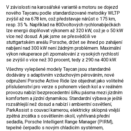
V závislosti na karosářské variantě a motoru se dojezd
nového Taycanu podle standardizované metodiky WLTP
zvýšil až na 678 km, což představuje nárůst o 175 km,
resp. 35 %. Například na 800voltových rychlonabíječkách
lze energii doplňovat výkonem až 320 kW, což je o 50 kW
více než dosud. A jak jsme se přesvědčili ve
stuttgartském areálu Porsche, držet se ihned po zahájení
nabíjení nad 300 kW není žádným problémem. Maximální
výkon rekuperace při zpomalování z vysokých rychlostí
se zvýšil o více než 30 procent, tedy z 290 na 400 kW.
Všechny vylepšené modely Taycan jsou standardně
dodávány s adaptivním vzduchovým pérováním, nové
odpružení Porsche Active Ride lze objednat jako volitelné
příslušenství pro verze s pohonem všech kol a v reálném
provozu nabízí bezprecedentní šířku pásma mezi jízdním
komfortem a jízdní dynamikou. Standardní výbava je ještě
rozsáhlejší než dosud a nabízí i ambientní osvětlení,
ParkAssist s couvací kamerou, elektricky sklopná vnější
zpětná ­zrcátka s osvětlením okolí, vyhřívaná přední
sedadla, Porsche Intelligent Range Mana­ger (PIRM),
tepelné čerpadlo s novým chladicím systémem,