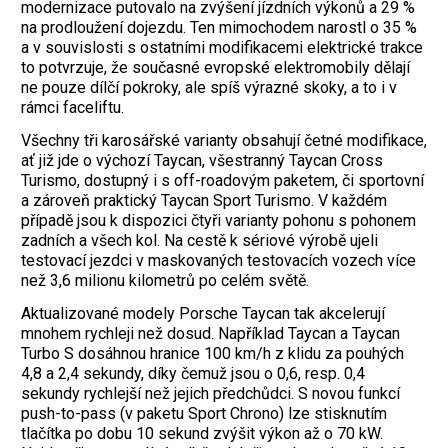
modernizace putovalo na zvýšení jízdních výkonů a 29 %
na prodloužení dojezdu. Ten mimochodem narostl o 35 %
a v souvislosti s ostatními modifikacemi elektrické trakce
to potvrzuje, že současné evropské elektromobily dělají
ne pouze dílčí pokroky, ale spíš výrazné skoky, a to i v
rámci faceliftu.
Všechny tři karosářské varianty obsahují četné modifikace,
ať již jde o výchozí ­Taycan, všestranný Taycan Cross
Turismo, dostupný i s off-roadovým paketem, či spor­tovní
a zároveň praktický Taycan Sport Turismo. V každém
případě jsou k dispozici čtyři varianty pohonu s pohonem
zadních a všech kol. Na cestě k sériové výrobě ujeli
testovací jezdci v maskovaných testovacích vozech více
než 3,6 milionu kilometrů po celém světě.
Aktualizované modely Porsche Taycan tak akcelerují
mnohem rychleji než dosud. Například Taycan a Taycan
Turbo S dosáhnou hranice 100 km/h z klidu za pouhých
4,8 a 2,4 sekundy, díky čemuž jsou o 0,6, resp. 0,4
sekundy rychlejší než jejich předchůdci. S novou funkcí
push-to-pass (v paketu Sport Chrono) lze stisknutím
tlačítka po dobu 10 sekund zvýšit výkon až o 70 kW.