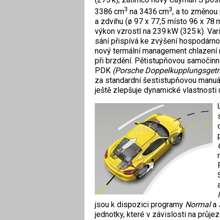
3
3
3386 cm
na 3436 cm
, a to změnou
a zdvihu (ø 97 x 77,5 místo 96 x 78
výkon vzrostl na 239 kW (325 k). Var
sání přispívá ke zvýšení hospodárnos
nový termální management chlazení m
při brzdění. Pětistupňovou samočin
PDK
(Porsche Doppelkupplungsgetr
za standardní šestistupňovou manuál
ještě zlepšuje dynamické vlastnosti 
jsou k dispozici programy
Normal
a
jednotky, které v závislosti na průje