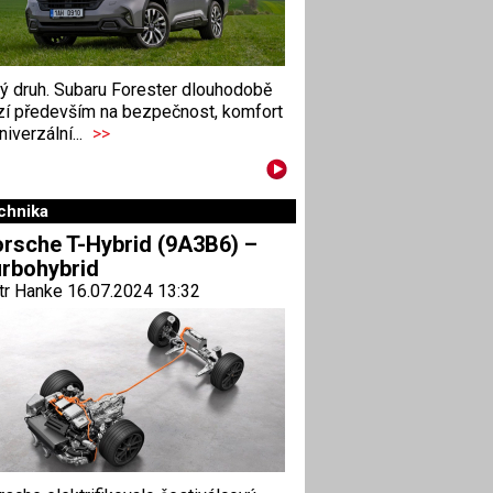
ný druh. Subaru Forester dlouhodobě
zí především na bezpečnost, komfort
niverzální...
>>
chnika
rsche T-Hybrid (9A3B6) –
rbohybrid
tr Hanke 16.07.2024 13:32