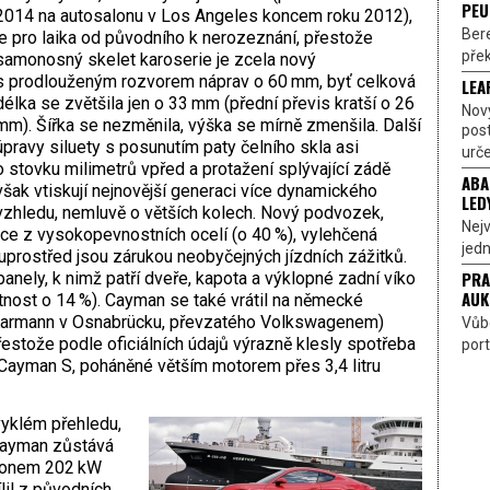
PEU
2014 na autosalonu v Los Angeles koncem roku 2012),
Bere
je pro laika od původního k nerozeznání, přestože
přek
samonosný skelet karoserie je zcela nový
s prodlouženým rozvorem náprav o 60 mm, byť celková
LEA
délka se zvětšila jen o 33 mm (přední převis kratší o 26
Nov
mm). Šířka se nezměnila, výška se mírně zmenšila. Další
pos
úpravy siluety s posunutím paty čelního skla asi
urče
o stovku milimetrů vpřed a protažení splývající zádě
ABA
však vtiskují nejnovější generaci více dynamického
LED
vzhledu, nemluvě o větších kolech. Nový podvozek,
Nejv
kce z vysokopevnostních ocelí (o 40 %), vylehčená
jedn
prostřed jsou zárukou neobyčejných jízdních zážitků.
PRA
anely, k nimž patří dveře, kapota a výklopné zadní víko
AUK
otnost o 14 %). Cayman se také vrátil na německé
 Karmann v Osnabrücku, převzatého Volkswagenem)
Vůbe
řestože podle oficiálních údajů výrazně klesly spotřeba
port
Cayman S, poháněné větším motorem přes 3,4 litru
vyklém přehledu,
Cayman zůstává
ýkonem 202 kW
lil z původních