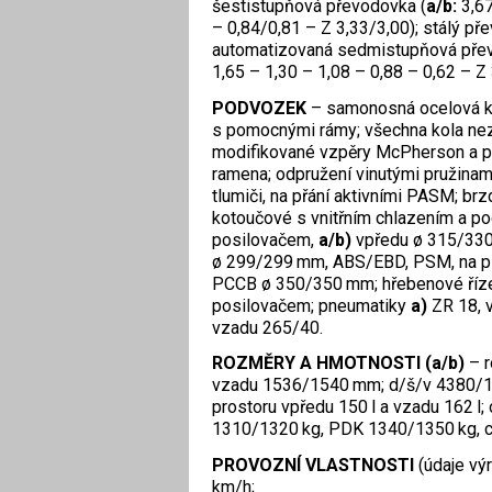
šestistupňová převodovka (
a/b:
3,67
– 0,84/0,81 – Z 3,33/3,00); stálý př
automatizovaná sedmistupňová přev
1,65 – 1,30 – 1,08 – 0,88 – 0,62 – Z 
PODVOZEK
– samonosná ocelová k
s pomocnými rámy; všechna kola nez
modifikované vzpěry McPherson a př
ramena; odpružení vinutými pružinam
tlumiči, na přání aktivními PASM; br
kotoučové s vnitřním chlazením a p
posilovačem,
a/b)
vpředu ø 315/330
ø 299/299 mm, ABS/EBD, PSM, na p
PCCB ø 350/350 mm; hřebenové říze
posilovačem; pneumatiky
a)
ZR 18, 
vzadu 265/40.
ROZMĚRY A HMOTNOSTI
(a/b)
– 
vzadu 1536/1540 mm; d/š/v 4380/1
prostoru vpředu 150 l a vzadu 162 l;
1310/1320 kg, PDK 1340/1350 kg, 
PROVOZNÍ VLASTNOSTI
(údaje vý
km/h;