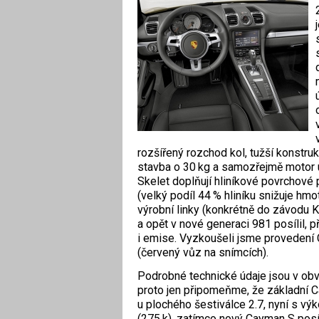
rozšířený rozchod kol, tužší konstru
stavba o 30 kg a samozřejmě motor u
Skelet doplňují hliníkové povrchové p
(velký podíl 44 % hliníku snižuje hm
výrobní linky (konkrétně do závodu
a opět v nové generaci 981 posílil, p
i emise. Vyzkoušeli jsme provedení 
(červený vůz na snímcích).
Podrobné technické údaje jsou v ob
proto jen připomeňme, že základní 
u plochého šestiválce 2.7, nyní s v
(275 k), zatímco nový Cayman S posí