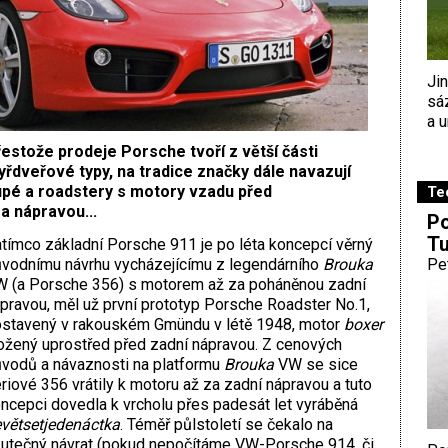
Ji
sá
a u
estože prodeje Porsche tvoří z větší části
yřdveřové typy, na tradice značky dále navazují
pé a roadstery s motory vzadu před
Te
za nápravou...
Po
Tu
tímco základní Porsche 911 je po léta koncepcí věrný
vodnímu návrhu vycházejícímu z legendárního
Brouka
Pe
 (a Porsche 356) s motorem až za poháněnou zadní
pravou, měl už první prototyp Porsche Roadster No.1,
stavený v rakouském Gmündu v létě 1948, motor
boxer
ožený uprostřed před zadní nápravou. Z cenových
vodů a návaznosti na platformu
Brouka
VW se sice
riové 356 vrátily k motoru až za zadní nápravou a tuto
ncepci dovedla k vrcholu přes padesát let vyráběná
větsetjedenáctka
. Téměř půlstoletí se čekalo na
utečný návrat (pokud nepočítáme VW-Porsche 914, či