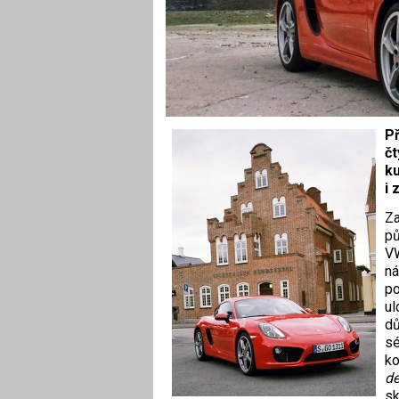
Př
čt
ku
i 
Za
pů
VW
ná
po
ul
dů
sé
ko
de
sk