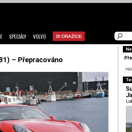
E
SPECIÁLY
VOLVO
Ne
Pře
81) – Přepracováno
Te
Su
Ji
Luk