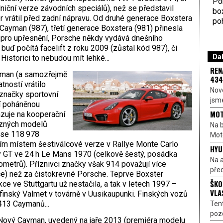
Por
lniční verze závodních speciálů), než se představil
bo
r vrátil před zadní nápravu. Od druhé generace Boxstera
poh
Cayman (987), třetí generace Boxstera (981) přinesla
 pro upřesnění, Porsche někdy vydává dnešního
buď počítá facelift z roku 2009 (zůstal kód 987), či
Dal
Historici to nebudou mít lehké...
REN
man (a samozřejmě
434
tností vrátilo
Nové
značky sportovní
jsme
í poháněnou
MOT
zuje na kooperační
ůzných modelů
Na b
 se 118 978
Moto
ím místem šestiválcové verze v Rallye Monte Carlo
HYU
y GT ve 24 h Le Mans 1970 (celkově šestý, posádka
Na a
ometrů). Příznivci značky však 914 považují více
před
ce) než za čistokrevné Porsche. Teprve Boxster
ŠKO
ce ve Stuttgartu už nestačila, a tak v letech 1997 –
VLA
inský Valmet v továrně v Uusikaupunki. Finských vozů
413 Caymanů...
Ten
pozo
Nový Cayman, uvedený na jaře 2013 (premiéra modelu