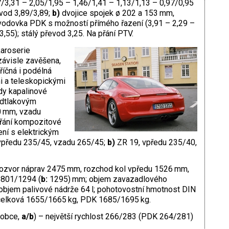
/3,31 – 2,05/1,95 – 1,46/1,41 – 1,13/1,13 – 0,97/0,95
evod 3,89/3,89;
b)
dvojice spojek ø 202 a 153 mm,
odovka PDK s možností přímého řazení (3,91 – 2,29 –
3,55); stálý převod 3,25. Na přání PTV.
aroserie
ávisle zavěšena,
íčná i podélná
i a teleskopickými
zdy kapalinové
odtlakovým
 mm, vzadu
řání kompozitové
ní s elektrickým
vpředu 235/45, vzadu 265/45;
b)
ZR 19, vpředu 235/40,
rozvor náprav 2475 mm, rozchod kol vpředu 1526 mm,
801/1294 (
b:
1295) mm; objem zavazadlového
 objem palivové nádrže 64 l; pohotovostní hmotnost DIN
celková 1655/1665 kg, PDK 1685/1695 kg.
robce,
a/b
) – největší rychlost 266/283 (PDK 264/281)