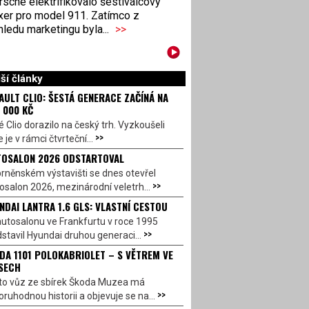
sche elektrifikovalo šestiválcový
xer pro model 911. Zatímco z
ledu marketingu byla...
>>
ší články
AULT CLIO: ŠESTÁ GENERACE ZAČÍNÁ NA
 000 KČ
 Clio dorazilo na český trh. Vyzkoušeli
>>
 je v rámci čtvrteční...
OSALON 2026 ODSTARTOVAL
rněnském výstavišti se dnes otevřel
>>
salon 2026, mezinárodní veletrh...
NDAI LANTRA 1.6 GLS: VLASTNÍ CESTOU
utosalonu ve Frankfurtu v roce 1995
>>
stavil Hyundai druhou generaci...
DA 1101 POLOKABRIOLET – S VĚTREM VE
SECH
to vůz ze sbírek Škoda Muzea má
>>
ruhodnou historii a objevuje se na...