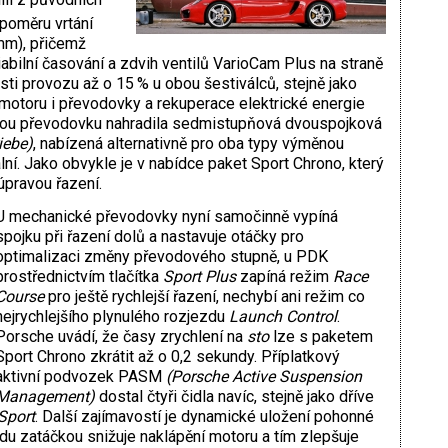
 poměru vrtání
 mm), přičemž
iabilní časování a zdvih ventilů VarioCam Plus na straně
ti provozu až o 15 % u obou šestiválců, stejně jako
otoru i převodovky a rekuperace elektrické energie
nou převodovku nahradila sedmistupňová dvouspojková
iebe)
, nabízená alternativně pro oba typy výměnou
ní. Jako obvykle je v nabídce paket Sport Chrono, který
úpravou řazení.
U mechanické převodovky nyní samočinně vypíná
spojku při řazení dolů a nastavuje otáčky pro
optimalizaci změny převodového stupně, u PDK
prostřednictvím tlačítka
Sport Plus
zapíná režim
Race
Course
pro ještě rychlejší řazení, nechybí ani režim co
nejrychlejšího plynulého rozjezdu
Launch Control
.
Porsche uvádí, že časy zrychlení na
sto
lze s paketem
Sport Chrono zkrátit až o 0,2 sekundy. Příplatkový
aktivní podvozek PASM
(Porsche Active Suspension
Management)
dostal čtyři čidla navíc, stejně jako dříve
Sport
. Další zajímavostí je dynamické uložení pohonné
zdu zatáčkou snižuje naklápění motoru a tím zlepšuje