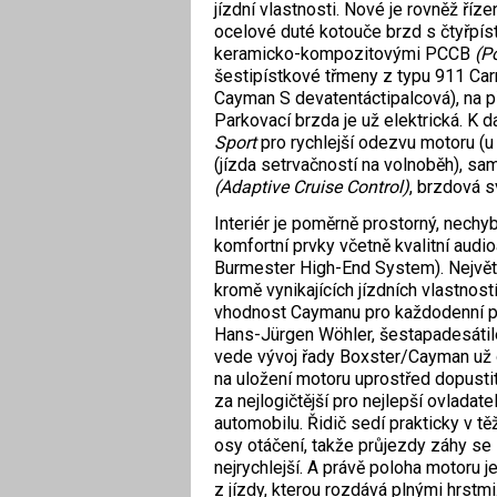
jízdní vlastnosti. Nové je rovněž říz
ocelové duté kotouče brzd s čtyřpí
keramicko-kompozitovými PCCB
(P
šestipístkové třmeny z typu 911 Carr
Cayman S devatentáctipalcová), na př
Parkovací brzda je už elektrická. K 
Sport
pro rychlejší odezvu motoru (u
(jízda setrvačností na volnoběh), s
(Adaptive Cruise Control)
, brzdová s
Interiér je poměrně prostorný, nechyb
komfortní prvky včetně kvalitní audio
Burmester High-End System). Nejvě
kromě vynikajících jízdních vlastnost
vhodnost Caymanu pro každodenní po
Hans-Jürgen Wöhler, šestapadesátile
vede vývoj řady Boxster/Cayman už 
na uložení motoru uprostřed dopustit
za nejlogičtější pro nejlepší ovladat
automobilu. Řidič sedí prakticky v těž
osy otáčení, takže průjezdy záhy se 
nejrychlejší. A právě poloha motoru j
z jízdy, kterou rozdává plnými hrstm