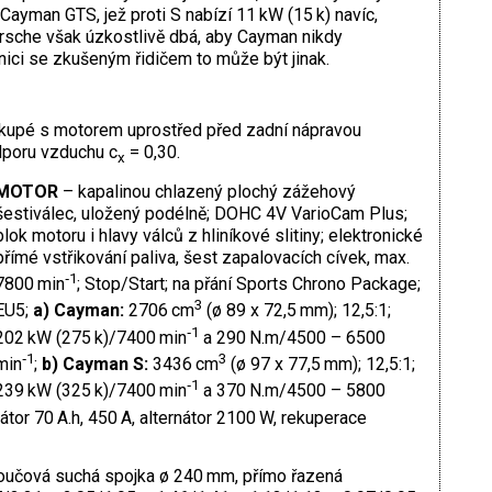
Cayman GTS, jež proti S nabízí 11 kW (15 k) navíc,
rsche však úzkostlivě dbá, aby Cayman nikdy
lnici se zkušeným řidičem to může být jinak.
kupé s motorem uprostřed před zadní nápravou
dporu vzduchu c
= 0,30.
x
MOTOR
– kapalinou chlazený plochý zážehový
šestiválec, uložený podélně; DOHC 4V VarioCam Plus;
blok motoru i hlavy válců z hliníkové slitiny; elektronické
přímé vstřikování paliva, šest zapalovacích cívek, max.
‑1
7800 min
; Stop/Start; na přání Sports Chrono Package;
3
EU5;
a)
Cayman:
2706 cm
(ø 89 x 72,5 mm); 12,5:1;
‑1
202 kW (275 k)/7400 min
a 290 N.m/4500 – 6500
‑1
3
min
;
b)
Cayman S:
3436 cm
(ø 97 x 77,5 mm); 12,5:1;
‑1
239 kW (325 k)/7400 min
a 370 N.m/4500 – 5800
látor 70 A.h, 450 A, alternátor 2100 W, rekuperace
oučová suchá spojka ø 240 mm, přímo řazená