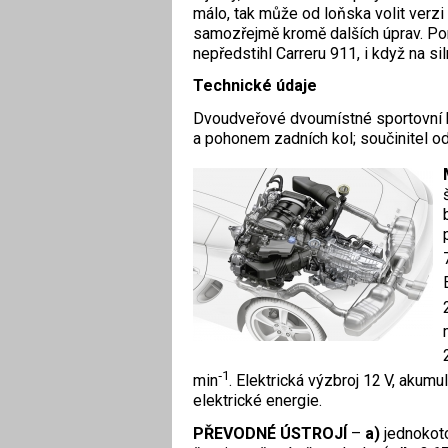
málo, tak může od loňska volit verzi 
samozřejmě kromě dalších úprav. Po
nepředstihl Carreru 911, i když na si
Technické údaje
Dvoudveřové dvoumístné sportovní 
a pohonem zadních kol; součinitel o
‑1
min
. Elektrická výzbroj 12 V, akumu
elektrické energie.
PŘEVODNÉ ÚSTROJÍ
–
a)
jednokot