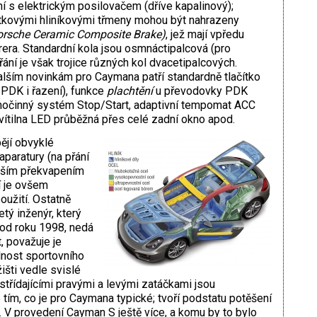
ení s elektrickým posilovačem (dříve kapalinový);
stkovými hliníkovými třmeny mohou být nahrazeny
orsche Ceramic Composite
Brake)
, jež mají vpředu
era. Standardní kola jsou osmnáctipalcová (pro
ání je však trojice různých kol dvacetipalcových.
dalším novinkám pro Caymana patří standardně tlačítko
 PDK i řazení), funkce
plachtění
u převodovky PDK
amočinný systém Stop/Start, adaptivní tempomat ACC
vítilna LED průběžná přes celé zadní okno apod.
ějí obvyklé
aparatury (na přání
tším překvapením
í je ovšem
užití. Ostatně
tý inženýr, který
od roku 1998, nedá
, považuje je
elnost sportovního
išti vedle svislé
střídajícími pravými a levými zatáčkami jsou
e tím, co je pro Caymana typické; tvoří podstatu potěšení
i. V provedení Cayman S ještě více, a komu by to bylo