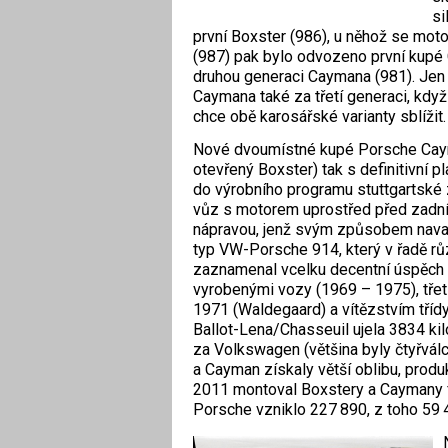
si
první Boxster (986), u něhož se moto
(987) pak bylo odvozeno první kupé 
druhou generaci Caymana (981). Jen
Caymana také za třetí generaci, když 
chce obě karosářské varianty sblížit. 
Nové dvoumístné kupé Porsche Cay
otevřený Boxster) tak s definitivní pla
do výrobního programu stuttgartské 
vůz s motorem uprostřed před zadn
nápravou, jenž svým způsobem nava
typ VW-Porsche 914, který v řadě r
zaznamenal vcelku decentní úspěch
vyrobenými vozy (1969 – 1975), třet
1971 (Waldegaard) a vítězstvím tříd
Ballot-Lena/Chasseuil ujela 3834 kil
za Volkswagen (většina byly čtyřvál
a Cayman získaly větší oblibu, produk
2011 montoval Boxstery a Caymany f
Porsche vzniklo 227 890, z toho 59 