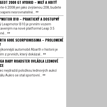
GEOT 2008 GT HYBRID – MILÝ A HBITÝ
te-li 2008 jen jako zvýšenou 208, budete
>>
vapeni nesrovnatelně...
PMOTOR B10 – PRAKTICKÝ A DOSTUPNÝ
ý Leapmotor B10 je prvním vozem
taveným na nové platformě Leap 3.5
>>
né...
RTH 600E SCORPIONISSIMA – PROLOMENÉ
Y
ýkonnější automobil Abarth v historii je
>>
ím z prvních, který dokázal...
GA BABY ROADSTER OVLÁDLA LEDNOVÉ
CE
c nejdražší položkou lednových aukcí
>>
álu Aukro se stal sportovní...