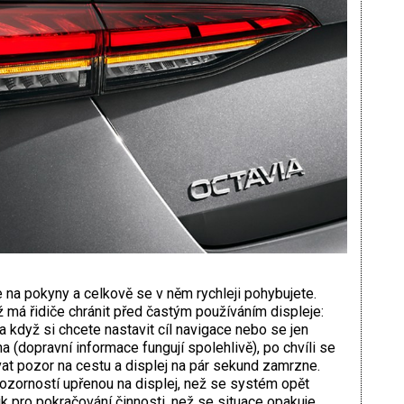
 na pokyny a celkově se v něm rychleji pohybujete.
ž má řidiče chránit před častým používáním displeje:
ba když si chcete nastavit cíl navigace nebo se jen
na (dopravní informace fungují spolehlivě), po chvíli se
ávat pozor na cestu a displej na pár sekund zamrzne.
zorností upřenou na displej, než se systém opět
k pro pokračování činnosti, než se situace opakuje.