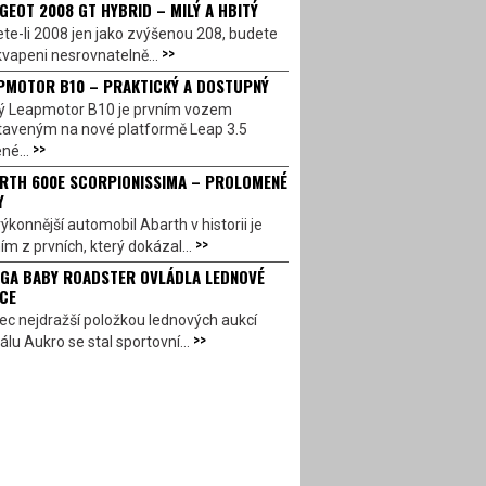
GEOT 2008 GT HYBRID – MILÝ A HBITÝ
te-li 2008 jen jako zvýšenou 208, budete
>>
vapeni nesrovnatelně...
PMOTOR B10 – PRAKTICKÝ A DOSTUPNÝ
ý Leapmotor B10 je prvním vozem
taveným na nové platformě Leap 3.5
>>
né...
RTH 600E SCORPIONISSIMA – PROLOMENÉ
Y
ýkonnější automobil Abarth v historii je
>>
ím z prvních, který dokázal...
GA BABY ROADSTER OVLÁDLA LEDNOVÉ
CE
c nejdražší položkou lednových aukcí
>>
álu Aukro se stal sportovní...