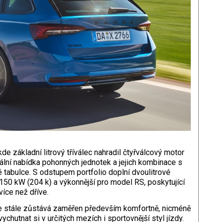
e základní litrový tříválec nahradil čtyřválcový motor
ální nabídka pohonných jednotek a jejich kombinace s
 tabulce. S odstupem portfolio doplní dvoulitrové
50 kW (204 k) a výkonnější pro model RS, poskytující
více než dříve.
e stále zůstává zaměřen především komfortně, nicméně
chutnat si v určitých mezích i sportovnější styl jízdy.