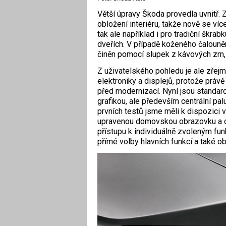
Větší úpravy Škoda provedla uvnitř. 
obložení interiéru, takže nově se více
tak ale například i pro tradiční škra
dveřích. V případě koženého čalouněn
činěn pomocí slupek z kávových zrn, 
Z uživatelského pohledu je ale zřej
elektroniky a displejů, protože právě
před modernizací. Nyní jsou standar
grafikou, ale především centrální pa
prvních testů jsme měli k dispozici 
upravenou domovskou obrazovku a do 
přístupu k individuálně zvoleným fu
přímé volby hlavních funkcí a také 