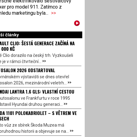
sche elektrifikovalo šestiválcový
xer pro model 911. Zatímco z
ledu marketingu byla...
>>
ší články
AULT CLIO: ŠESTÁ GENERACE ZAČÍNÁ NA
 000 KČ
 Clio dorazilo na český trh. Vyzkoušeli
>>
 je v rámci čtvrteční...
OSALON 2026 ODSTARTOVAL
rněnském výstavišti se dnes otevřel
>>
salon 2026, mezinárodní veletrh...
NDAI LANTRA 1.6 GLS: VLASTNÍ CESTOU
utosalonu ve Frankfurtu v roce 1995
>>
stavil Hyundai druhou generaci...
DA 1101 POLOKABRIOLET – S VĚTREM VE
SECH
to vůz ze sbírek Škoda Muzea má
>>
ruhodnou historii a objevuje se na...