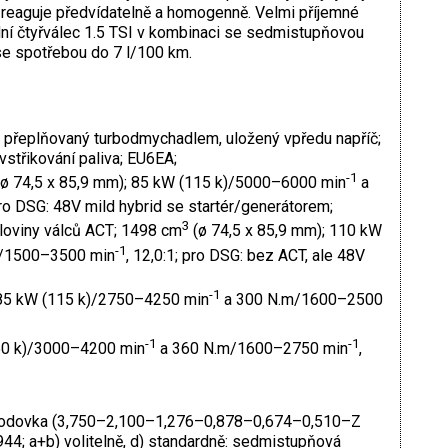
 reaguje předvídatelně a homogenně. Velmi příjemné
ní čtyřválec 1.5 TSI v kombinaci se sedmistupňovou
e spotřebou do 7 l/100 km.
, přeplňovaný turbodmychadlem, uložený vpředu napříč;
střikování paliva; EU6EA;
-1
ø 74,5 x 85,9 mm); 85 kW (115 k)/5000–6000 min
a
 pro DSG: 48V mild hybrid se startér/generátorem;
3
poloviny válců ACT; 1498 cm
(ø 74,5 x 85,9 mm); 110 kW
-1
/1500–3500 min
, 12,0:1; pro DSG: bez ACT, ale 48V
-1
 85 kW (115 k)/2750–4250 min
a 300 N.m/1600–2500
-1
-1
(150 k)/3000–4200 min
a 360 N.m/1600–2750 min
,
evodovka (3,750–2,100–1,276–0,878–0,674–0,510–Z
944; a+b) volitelně, d) standardně: sedmistupňová