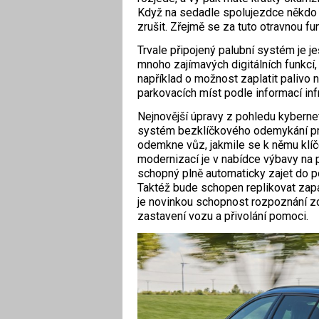
Když na sedadle spolujezdce někdo 
zrušit. Zřejmě se za tuto otravnou f
Trvale připojený palubní systém je j
mnoho zajímavých digitálních funkcí, k
například o možnost zaplatit palivo
parkovacích míst podle informací infr
Nejnovější úpravy z pohledu kyberne
systém bezklíčkového odemykání prac
odemkne vůz, jakmile se k němu klíče
modernizací je v nabídce výbavy na p
schopný plně automaticky zajet do po
Taktéž bude schopen replikovat zap
je novinkou schopnost rozpoznání zd
zastavení vozu a přivolání pomoci.