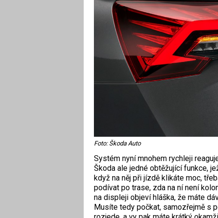
Foto: Škoda Auto
Systém nyní mnohem rychleji reaguje
Škoda ale jedné obtěžující funkce, je
když na něj při jízdě klikáte moc, tře
podívat po trase, zda na ní není kolo
na displeji objeví hláška, že máte d
Musíte tedy počkat, samozřejmě s po
rozjede, a vy pak máte krátký okamži