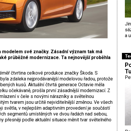
Ji
sá
a u
ím modelem své značky. Zásadní význam tak má
Te
aké průběžné modernizace. Ta nejnovější proběhla
Po
Tu
téměř čtvrtina celkové produkce značky Škoda. S
Pe
byla zdaleka nejprodávanější modelovou řadou, protože
obených kusů. Aktuální čtvrtá generace Octavie měla
celku očekávaně, prošla první zásadnější modernizací. Z
omlazení v čele s novými nárazníky a světelnou
tým tvarem jsou určitě nejviditelnější změnou. Ve všech
 světla, v nejlepším adaptivním provedení je součástí
ých segmentů umístěných ve dvou řadách nad sebou,
y přesněji podle aktuální situace měnit tvar světelného