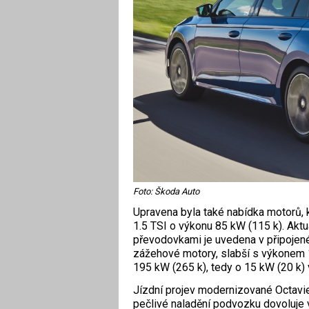
Foto: Škoda Auto
Upravena byla také nabídka motorů, kd
1.5 TSI o výkonu 85 kW (115 k). Aktu
převodovkami je uvedena v připojené
zážehové motory, slabší s výkonem 1
195 kW (265 k), tedy o 15 kW (20 k) 
Jízdní projev modernizované Octavi
pečlivé naladění podvozku dovoluje vy