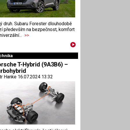
ný druh. Subaru Forester dlouhodobě
zí především na bezpečnost, komfort
niverzální...
>>
chnika
rsche T-Hybrid (9A3B6) –
rbohybrid
tr Hanke 16.07.2024 13:32