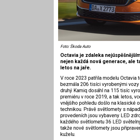
Foto: Škoda Auto
Octavia je zdaleka nejúspěšnějš
nejen každá nová generace, ale t
letos na jaře.
V roce 2023 patřila modelu Octavia 
bezmála 206 tisíci vyrobenými vozy 
druhý Kamiq dosáhl na 115 tisíc vyr
premiéru v roce 2019, a tak letos, v
vnějšího pohledu došlo na klasické 
technikou. Právě světlomety s nápadi
provedeních jsou vybaveny LED zdroji
každého světlometu 36 LED světeln
takže nové světlomety jsou připraven
kuželu.