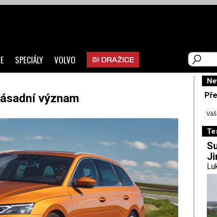
E
SPECIÁLY
VOLVO
Ne
Pře
Zásadní význam
Te
Su
Ji
Luk