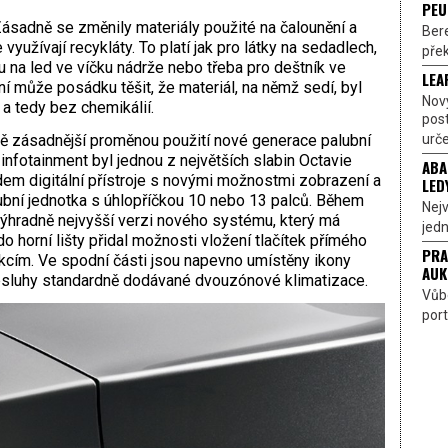
PEU
Zásadně se změnily materiály použité na čalounění a
Bere
 využívají recykláty. To platí jak pro látky na sedadlech,
přek
bku na led ve víčku nádrže nebo třeba pro deštník ve
LEA
í může posádku těšit, že materiál, na němž sedí, byl
Nov
a tedy bez chemikálií.
pos
urče
mě zásadnější proměnou použití nové generace palubní
 infotainment byl jednou z největších slabin Octavie
ABA
dem digitální přístroje s novými možnostmi zobrazení a
LED
lubní jednotka s úhlopříčkou 10 nebo 13 palců. Během
Nejv
výhradně nejvyšší verzi nového systému, který má
jedn
horní lišty přidal možnosti vložení tlačítek přímého
PRA
nkcím. Ve spodní části jsou napevno umístěny ikony
AUK
obsluhy standardně dodávané dvouzónové klimatizace.
Vůbe
port