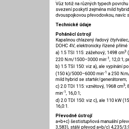
Vůz totiž na různých typech povrchu
svezení poskytl zejména mild hybrid
dvouspojkovou převodovkou, navíc s
Technické údaje
Poháněcí ústrojí
Kapalinou chlazený řadový čtyřválec
DOHC 4V; elektronicky řízené přímé v
3
a) 1.5 TSI 115: zážehový; 1498 cm
(
-1
220 N.m/1500–3000 min
, 12,0:1;
b) 1.5 TSI 150: viz a), ale vypínání 
-1
(150 k)/5000–6000 min
a 250 N.m
mild hybrid se startér/generátorem;
3
c) 2.0 TDI 115: vznětový, 1968 cm
;
-1
min
, 16,0:1;
d) 2.0 TDI 150: viz c), ale 110 kW 
16,0:1.
Převodné ústrojí
a+b+c) šestistupňová manuální př
3,583), stálý převod a+b/c) 4,235/3,