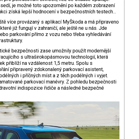
sedí, je možné toto upozornění po každém zobrazení
unkci získá lepší hodnocení v bezpečnostních testech…
eště více provázaný s aplikací MyŠkoda a má připraveno
teré již fungují v zahraničí, ale ještě ne u nás. Jde
 nebo parkování přímo z vozu nebo třeba vyhledávání
astruktury.
tické bezpečnosti zase umožnily použít modernější
ujícího s ultraširokopásmovou technologií, která
k přiblíží na vzdálenost 1,5 metru. Spolu s
řání připravený zdokonalený parkovací asistent,
délných i příčných míst a z těch podélných i vyjet.
amatované parkovací manévry. Z pohledu bezpečnosti
ravotní indispozice řidiče a následné bezpečné