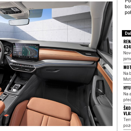
Por
bo
poh
Dal
REN
434
Nové
jsme
MOT
Na b
Moto
HYU
Na a
před
ŠKO
VLA
Ten
pozo