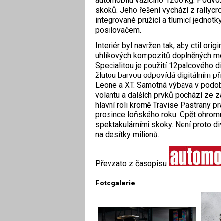
automobilu vážícího 1260 kg. Podvoz
skoků. Jeho řešení vychází z rallyc
integrované pružicí a tlumicí jednot
posilovačem.
Interiér byl navržen tak, aby ctil or
uhlíkových kompozitů doplněných mod
Specialitou je použití 12palcového di
žlutou barvou odpovídá digitálním pří
Leone a XT. ­Samotná výbava v podo
volantu a dalších prvků pochází ze 
hlavní roli kromě Travise Pastrany p
prosince loňského roku. Opět ohromu
spektakulárními skoky. Není proto div
na desítky milionů.
Převzato z časopisu
Fotogalerie