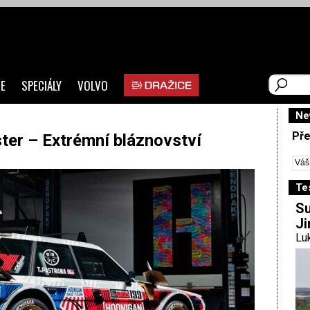
E
SPECIÁLY
VOLVO
Ne
Pře
ter – Extrémní bláznovství
Te
Su
Ji
Luk