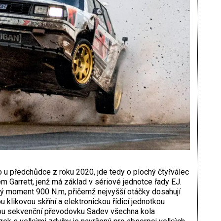
o u předchůdce z roku 2020, jde tedy o plochý čtyřválec
m Garrett, jenž má základ v sériové jednotce řady EJ.
vý moment 900 N.m, přičemž nejvyšší otáčky dosahují
klikovou skříní a elektronickou řídicí jednotkou
ou sekvenční převodovku Sadev všechna kola