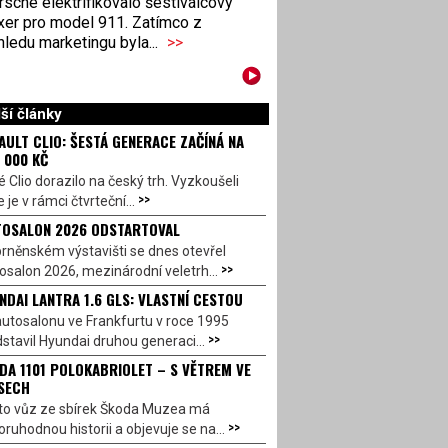
sche elektrifikovalo šestiválcový
xer pro model 911. Zatímco z
ledu marketingu byla...
>>
ší články
AULT CLIO: ŠESTÁ GENERACE ZAČÍNÁ NA
 000 KČ
 Clio dorazilo na český trh. Vyzkoušeli
>>
 je v rámci čtvrteční...
OSALON 2026 ODSTARTOVAL
rněnském výstavišti se dnes otevřel
>>
salon 2026, mezinárodní veletrh...
NDAI LANTRA 1.6 GLS: VLASTNÍ CESTOU
utosalonu ve Frankfurtu v roce 1995
>>
stavil Hyundai druhou generaci...
DA 1101 POLOKABRIOLET – S VĚTREM VE
SECH
to vůz ze sbírek Škoda Muzea má
>>
ruhodnou historii a objevuje se na...