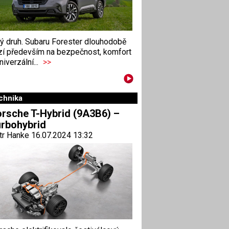
ný druh. Subaru Forester dlouhodobě
zí především na bezpečnost, komfort
niverzální...
>>
chnika
rsche T-Hybrid (9A3B6) –
rbohybrid
tr Hanke 16.07.2024 13:32