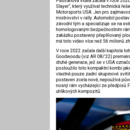
Pastranova videa začala v roce 202
Slayer“, který využíval technická ř
Motorsports USA. Jen pro zajímavost
mistrovství v rally. Automobil postav
závodní tým a specializuje se na ex
homologovaným bezpečnostním rámem
zakázku postavený přeplňovaný ploch
má toto video více než 56 milionů zh
V roce 2022 začala další kapitola toh
Goodwoodu (viz AR 08/’22) premiéru
druhé generace, jež se v USA označo
posloužilo toto kompaktní kombi jako
vlastně pouze zadní skupinové svítiln
postaven zcela nově, nepoužívá půvo
nosný rám vycházející ze předpisů F
uhlíkových kompozitů.