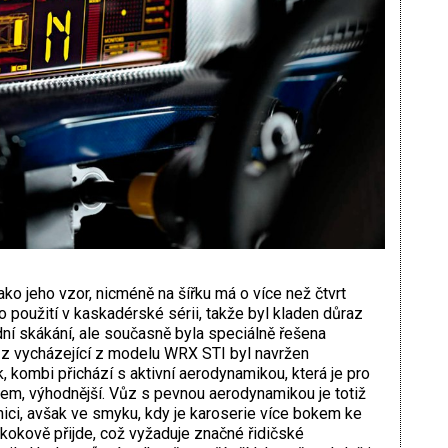
ko jeho vzor, nicméně na šířku má o více než čtvrt
o použití v kaskadérské sérii, takže byl kladen důraz
adní skákání, ale současně byla speciálně řešena
z vycházející z modelu WRX STI byl navržen
k, kombi přichází s aktivní aerodynamikou, která je pro
kem, výhodnější. Vůz s pevnou aerodynamikou je totiž
nici, avšak ve smyku, kdy je karoserie více bokem ke
 skokově přijde, což vyžaduje značné řidičské