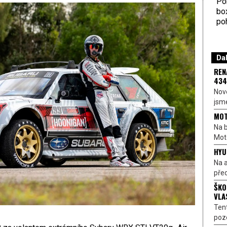
Por
bo
poh
Dal
REN
434
Nové
jsme
MOT
Na b
Moto
HYU
Na a
před
ŠKO
VLA
Ten
pozo