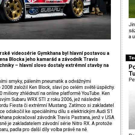
Ji
sá
a u
rské videosérie Gymkhana byl hlavní postavou a
Te
Kena Blocka jeho kamarád a závodník Travis
hniky – hlavní slovo dostaly extrémní stavby na
Po
Tu
Pe
ními smyky, pálením pneumatik a odvážnými
 2008 založil Ken Block, slaví po celém světě úspěchy.
0 miliony zhlédnutí na online platformě YouTube. Ken
 svým Subaru WRX STI z roku 2006, jež následně
rdu Fiesta či extrémní Mustang. Zatímco si zakladatel
ce odskočil ke speciálnímu dílu s elektrickým Audi S1
khana pokračoval závodník Travis Pastrana, jenž v USA
asně je zakladatelem závodní série Nitro RX. A protože
ru, padla pro další díly volba právě na ně.