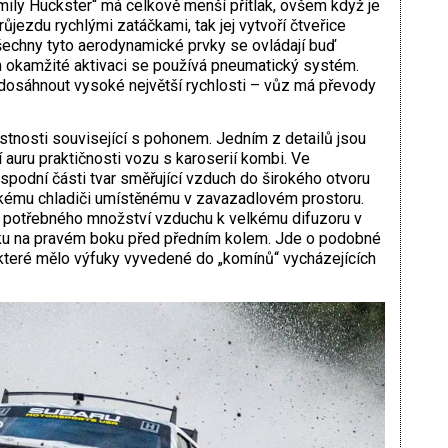
ly Huckster“ má celkově menší přítlak, ­ovšem když je
růjezdu rychlými zatáčkami, tak jej vytvoří čtveřice
šechny tyto aerodynamické ­prvky se ovládají buď
ch okamžité aktivaci se používá pneumatický systém.
dosáhnout vysoké největší rychlosti – vůz má převody
astnosti související s pohonem. Jedním z detailů jsou
jí auru praktičnosti vozu s karoserií kombi. Ve
spodní části tvar směřující vzduch do širokého otvoru
elkému chladiči umístěnému v zavazadlovém prostoru.
u potřebného množství vzduchu k velkému difuzoru v
ýfuku na pravém boku před předním kolem. Jde o podobné
které mělo výfuky ­vyvedené do „komínů“ vycházejících