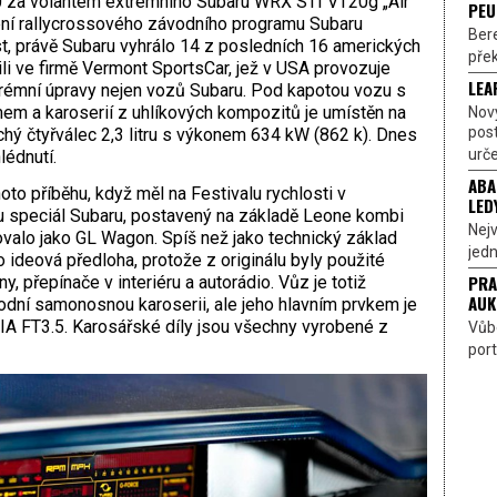
0 za volantem extrémního Subaru WRX STI VT20g „Air
PEU
ešení rallycrossového závodního programu Subaru
Bere
, právě Subaru vyhrálo 14 z posledních 16 amerických
přek
ili ve firmě Vermont SportsCar, jež v USA provozuje
LEA
trémní úpravy nejen vozů Subaru. Pod kapotou vozu s
 a karoserií z uhlíkových kompozitů je umístěn na
Nov
pos
ý čtyřválec 2,3 litru s výkonem 634 kW (862 k). Dnes
urče
lédnutí.
ABA
oto příběhu, když měl na Festivalu rychlosti v
LED
 speciál Subaru, postavený na základě Leo­ne kombi
Nejv
valo jako GL Wagon. Spíš než jako technický základ
jedn
 ideová předloha, protože z originálu byly použité
PRA
y, přepínače v interiéru a autorádio. Vůz je totiž
AUK
dní samonosnou karoserii, ale jeho hlavním prvkem je
IA FT3.5. Karosářské díly jsou všechny vyrobené z
Vůbe
port