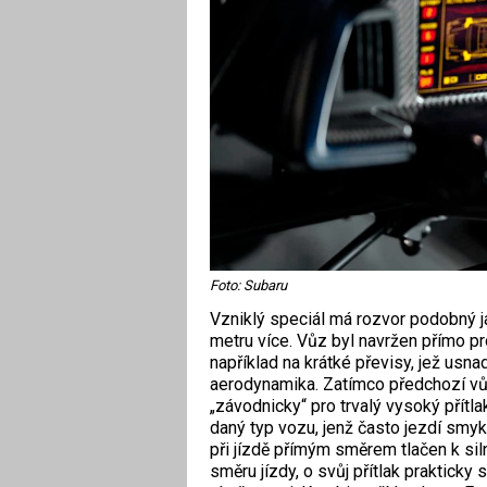
Foto: Subaru
Vzniklý speciál má rozvor podobný ja
metru více. Vůz byl navržen přímo pr
například na krátké převisy, jež usn
aerodynamika. Zatímco předchozí vů
„závodnicky“ pro trvalý vysoký přítla
daný typ vozu, jenž často jezdí smy
při jízdě přímým směrem tlačen k sil
směru jízdy, o svůj přítlak prakticky