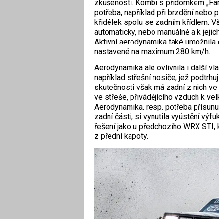
zkušenosti. Kombi s přídomkem „Fami
potřeba, například při brzdění nebo p
křidélek spolu se zadním křídlem. V
automaticky, nebo manuálně a k jeji
Aktivní aerodynamika také umožnila 
nastavené na maximum 280 km/h.
Aerodynamika ale ovlivnila i další vl
například střešní nosiče, jež podtrhu
skutečnosti však má zadní z nich ve 
ve střeše, přivádějícího vzduch k v
Aerodynamika, resp. potřeba přísun
zadní části, si vynutila vy­ústění v
řešení jako u předchozího WRX STI, 
z přední kapoty.