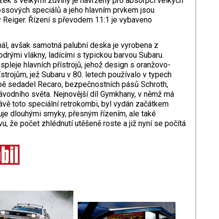
ek s velkými zdvihy je navržený pro absorpci velkých
rossových speciálů a jeho hlavním prvkem jsou
ky Reiger. Řízení s převodem 11:1 je vybaveno
iginál, avšak samotná palubní deska je vyrobena z
rými vlákny, ladícími s typickou barvou Subaru.
spleje hlavních přístrojů, jehož design s oranžovo-
strojům, jež Subaru v 80. letech používalo v typech
bě sedadel Recaro, bezpečnostních pásů Schroth,
závodního světa. Nejnovější díl Gymkhany, v němž má
rávě toto speciální retrokombi, byl vydán začátkem
je dlouhými smyky, přesným řízením, ale také
u, že počet zhlédnutí utěšeně roste a již nyní se počítá