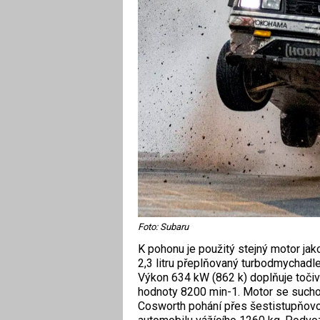
Foto: Subaru
K pohonu je použitý stejný motor jak
2,3 litru přeplňovaný turbodmychadle
Výkon 634 kW (862 k) doplňuje toči
hodnoty 8200 min-1. Motor se suchou 
Cosworth pohání přes šestistupňov