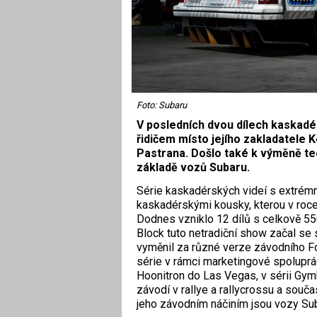
Foto: Subaru
V posledních dvou dílech kaskadé
řidičem místo jejího zakladatele 
Pastrana. Došlo také k výměně tec
základě vozů Subaru.
Série kaskadérských videí s extrém
kaskadérskými kousky, kterou v roce
Dodnes vzniklo 12 dílů s celkově 55
Block tuto netradiční show začal se
vyměnil za různé verze závodního Fo
série v rámci marketingové spoluprá
Hoonitron do Las Vegas, v sérii Gym
závodí v rallye a rallycrossu a souč
jeho závodním náčiním jsou vozy Suba