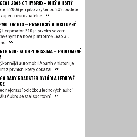
GEOT 2008 GT HYBRID – MILÝ A HBITÝ
te-li 2008 jen jako zvýšenou 208, budete
>>
vapeni nesrovnatelně...
PMOTOR B10 – PRAKTICKÝ A DOSTUPNÝ
ý Leapmotor B10 je prvním vozem
taveným na nové platformě Leap 3.5
>>
né...
RTH 600E SCORPIONISSIMA – PROLOMENÉ
Y
ýkonnější automobil Abarth v historii je
>>
ím z prvních, který dokázal...
GA BABY ROADSTER OVLÁDLA LEDNOVÉ
CE
c nejdražší položkou lednových aukcí
>>
álu Aukro se stal sportovní...