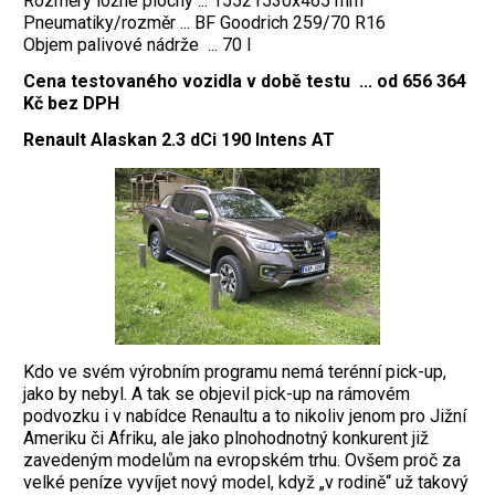
Rozměry ložné plochy ... 15521530x465 mm
Pneumatiky/rozměr ... BF Goodrich 259/70 R16
Objem palivové nádrže ... 70 l
Cena testovaného vozidla v době testu ... od 656 364
Kč bez DPH
Renault Alaskan 2.3 dCi 190 Intens AT
Kdo ve svém výrobním programu nemá terénní pick-up,
jako by nebyl. A tak se objevil pick-up na rámovém
podvozku i v nabídce Renaultu a to nikoliv jenom pro Jižní
Ameriku či Afriku, ale jako plnohodnotný konkurent již
zavedeným modelům na evropském trhu. Ovšem proč za
velké peníze vyvíjet nový model, když „v rodině“ už takový