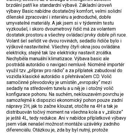
brzdění patří ke standardní výbavě. Základní úroveň
výbavy Basic nabídne dostatečný komfort, velmi solidní
dílenské zpracování i interiéru a jednoduché, dobře
umyvatelné materiály. A jak jsem si v týdenním testu
vyzkoušel, i skoro dvoumetrový řidič má za volantem
dostatek prostoru a všechny ovládací prvky dobře při ruce.
Volant šel seřídit ve dvou rovinách, sedadlo řidiče bylo i
výškově nastavitelné. Všechny čtyři okna jsou ovládána
elektricky, stejně tak lze elektricky nastavit zrcátka.
Nechyběla manuální klimatizace. Výbava basic ale
postrádá autorádio o navigaci nemluvě. Nicméně importér
využil tzv. „příprav pro rádio“ a za příplatek zabudoval do
vozidla klasické autorádio s přehrávačem CD. Volič
samočinné převodovky je umístěn „evropsky“ mezi
sedadly na středovém tunelu a u něj je i otočný volič
konfigurace pohonu. Na suchém, neklouzavém povrchu je
samozřejmě k dispozici ekonomický pohon pouze zadní
nápravy 2H, jak to začne klouzat, otočíte na 4H a tak je
distribuován točivý moment na všechna kola a v „záloze“
je ještě 4L, tedy redukce. Ani v nabídce příplatkové výbavy
jsem však nenašel možnost montáže uzávěrky zadního
diferenciálu. Otázkou je, zda by byl nutný, protože