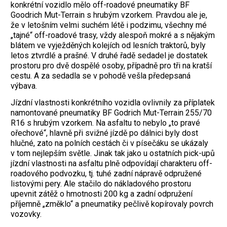
konkrétní vozidlo mělo off-roadové pneumatiky BF
Goodrich Mut-Terrain s hrubým vzorkem. Pravdou ale je,
že v letošním velmi suchém létě i podzimu, všechny mé
„tajné“ off-roadové trasy, vždy alespoň mokré a s nějakým
blátem ve vyježděných kolejích od lesních traktorů, byly
letos ztvrdlé a prašné. V druhé řadě sedadel je dostatek
prostoru pro dvě dospělé osoby, případně pro tři na kratší
cestu. A za sedadla se v pohodě vešla předepsaná
výbava.
Jízdní vlastnosti konkrétního vozidla ovlivnily za příplatek
namontované pneumatiky BF Godrich Mut-Terrain 255/70
R16 s hrubým vzorkem. Na asfaltu to nebylo „to pravé
ořechové“, hlavně při svižné jízdě po dálnici byly dost
hlučné, zato na polních cestách či v písečáku se ukázaly
v tom nejlepším světle. Jinak tak jako u ostatních pick-upů
jízdní vlastnosti na asfaltu plně odpovídají charakteru off-
roadového podvozku, tj. tuhé zadní nápravě odpružené
listovými pery. Ale stačilo do nákladového prostoru
upevnit zátěž o hmotnosti 200 kg a zadní odpružení
příjemně „změklo“ a pneumatiky pečlivě kopírovaly povrch
vozovky.