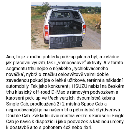
Ano, to je z mého pohledu pick-up jak má být, a zvládne
jak pracovní využití, tak i „volnočasové“ aktivity. A v tomto
segmentu trhu nejde o nějakého „rychlokvašeného
nováčka“, nýbrž o značku celosvětově velmi dobře
zavedenou pokud jde o lehké užitkové, terénní a nákladní
automobily. Tak jako konkurenti, i ISUZU nabízí na českém
trhu klasický off-road D-Max s rámovým podvozkem a
karoserií pick-up ve třech verzích: dvoumístná kabina
Single Cab, prodloužená 2+2 místná Space Cab a
nejprodávanější je na našem trhu pětimístná čtyřdveřová
Double Cab. Základní dvoumístná verze s karoserií Single
Cab je navíc k dispozici i jako podvozek s kabinou určený
k dostavbě a to s pohonem 4x2 nebo 4x4.