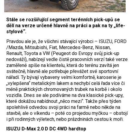
Stále se rozšiřující segment terénních pick-upů se
dělí na verze určené hlavně na práci a pak na ty „life-
stylové“.
Pravdou ale je, že všichni stávající výrobci – ISUZU, FORD
/Mazda, Mitsubishi, Fiat, Mercedes-Benz, Nissan,
Renault, Toyota a VW (Peugeot do Evropy svůj pick-up
nedováží), nabízejí vedle čistě pracovních verzí také verze
zaměřené spíše na klientelu, která do terénu zavítá jen
svátečně, hlavně ale potřebuje převážet své sportovní
nářadí. Ty bývají vybaveny velmi komfortně, karoserie je
„vylepšena“ metalickým lakem a nechybí celá řada více či
méně praktických chromovaných trubek na korbě i okolo
vozidla. Dnes se ale podíváme na dva klasické pick-upy,
které dokážou nabídnout „něco mezi“. Takže přes týden
spolehlivě odvedou svoji práci na farmě nebo někde na
stavbě, ale o víkendu – poté co projedou myčkou – obstojí
i při rodinných výletech, nebo prázdninách cestou k moři.
ISUZU D-Max 2.0 D DC 4WD hardtop