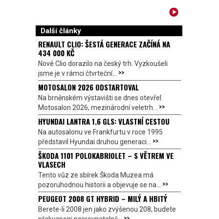
Další články
RENAULT CLIO: ŠESTÁ GENERACE ZAČÍNÁ NA
434 000 KČ
Nové Clio dorazilo na český trh. Vyzkoušeli
>>
jsme je v rámci čtvrteční...
MOTOSALON 2026 ODSTARTOVAL
Na brněnském výstavišti se dnes otevřel
>>
Motosalon 2026, mezinárodní veletrh...
HYUNDAI LANTRA 1.6 GLS: VLASTNÍ CESTOU
Na autosalonu ve Frankfurtu v roce 1995
>>
představil Hyundai druhou generaci...
ŠKODA 1101 POLOKABRIOLET – S VĚTREM VE
VLASECH
Tento vůz ze sbírek Škoda Muzea má
>>
pozoruhodnou historii a objevuje se na...
PEUGEOT 2008 GT HYBRID – MILÝ A HBITÝ
Berete-li 2008 jen jako zvýšenou 208, budete
>>
překvapeni nesrovnatelně...