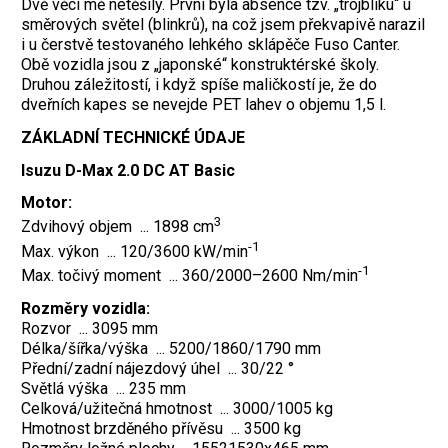
Dvě věci mě netěšily. První byla absence tzv. „trojbliku“ u
směrových světel (blinkrů), na což jsem překvapivě narazil
i u čerstvě testovaného lehkého sklápěče Fuso Canter.
Obě vozidla jsou z „japonské“ konstruktérské školy.
Druhou záležitostí, i když spíše maličkostí je, že do
dveřních kapes se nevejde PET lahev o objemu 1,5 l.
ZÁKLADNÍ TECHNICKÉ ÚDAJE
Isuzu D-Max 2.0 DC AT Basic
Motor:
3
Zdvihový objem ... 1898 cm
-1
Max. výkon ... 120/3600 kW/min
-1
Max. točivý moment ... 360/2000–2600 Nm/min
Rozměry vozidla:
Rozvor ... 3095 mm
Délka/šířka/výška ... 5200/1860/1790 mm
Přední/zadní nájezdový úhel ... 30/22 °
Světlá výška ... 235 mm
Celková/užitečná hmotnost ... 3000/1005 kg
Hmotnost brzděného přívěsu ... 3500 kg