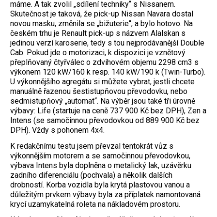
máme. A tak zvolil „sdílení techniky“ s Nissanem.
Skutečnost je taková, že pick-up Nissan Navara dostal
novou masku, změnila se „bižuterie“, a bylo hotovo. Na
českém trhu je Renault pick-up s názvem Alalskan s
jedinou verzí karoserie, tedy s tou nejprodávanější Double
Cab. Pokud jde o motorizaci, k dispozici je vznětový
přeplňovaný čtyřválec o zdvihovém objemu 2298 cm3 s
výkonem 120 kW/160 k resp. 140 kW/190 k (Twin-Turbo).
U výkonnějšího agregátu si můžete vybrat, jestli chcete
manuálně řazenou šestistupňovou převodovku, nebo
sedmistupňový „automat“. Na výběr jsou také tři úrovně
výbavy: Life (startuje na ceně 737 900 Kč bez DPH), Zen a
Intens (se samočinnou převodovkou od 889 900 Kč bez
DPH). Vždy s pohonem 4x4.
K redakčnímu testu jsem převzal tentokrát vůz s
výkonnějším motorem a se samočinnou převodovkou,
výbava Intens byla doplněna o metalický lak, uzávěrku
zadního diferenciálu (pochvala) a několik dalších
drobností. Korba vozidla byla krytá plastovou vanou a
důležitým prvkem výbavy byla za příplatek namontovaná
krycí uzamykatelná roleta na nákladovém prostoru.