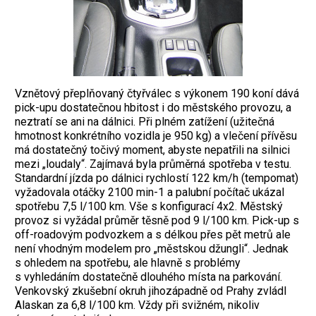
Vznětový přeplňovaný čtyřválec s výkonem 190 koní dává
pick-upu dostatečnou hbitost i do městského provozu, a
neztratí se ani na dálnici. Při plném zatížení (užitečná
hmotnost konkrétního vozidla je 950 kg) a vlečení přívěsu
má dostatečný točivý moment, abyste nepatřili na silnici
mezi „loudaly“. Zajímavá byla průměrná spotřeba v testu.
Standardní jízda po dálnici rychlostí 122 km/h (tempomat)
vyžadovala otáčky 2100 min-1 a palubní počítač ukázal
spotřebu 7,5 l/100 km. Vše s konfigurací 4x2. Městský
provoz si vyžádal průměr těsně pod 9 l/100 km. Pick-up s
off-roadovým podvozkem a s délkou přes pět metrů ale
není vhodným modelem pro „městskou džungli“. Jednak
s ohledem na spotřebu, ale hlavně s problémy
s vyhledáním dostatečně dlouhého místa na parkování.
Venkovský zkušební okruh jihozápadně od Prahy zvládl
Alaskan za 6,8 l/100 km. Vždy při svižném, nikoliv