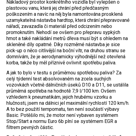
Nákladový prostor konkrétního vozidla byl vylepšen o
plastovou vanu, která jej chrání před předčasným
poškozením a navíc na něj byla namontována prosklená
uzamykatelná nástavba hardtop, která chrání přepravované
nářadí, zavazadla či materiál před odcizením nebo
promoknutím. Nehodí se ovšem pro přepravu sypkých
hmot a také nakládání metrů dřeva musí být s ohledem na
skleněné díly opatrné. Díky rozměrné nástavba je sice
pick-up o něco citlivější na boční vítr, na druhou stranu se
domnívám, že je aerodynamicky výhodnější než otevřená
korba, takže by měl příznivě ovlivnit spotřebu paliva.
A jak to bylo v testu s průměrnou spotřebou paliva? Za
celý týdenní test absolvovaném na zcela suchých
vozovkách včetně dálničních úseků D10 a D11, se ustálila
průměrná spotřeba na hodnotě 7,9 l/100 km. Ovšem
vzhledem k pneumatikám, jejich hrubému vzorku a
hlučnosti, jsem na dálnici jel maximální rychlostí 120 km/h.
A to bez použití tempomatu, ten není součástí výbavy
Basic. Potěšilo mi, že motor není vybaven systémem
Stop/Start a normu Euro 6b plní se systémem EGR a
filtrem pevných částic.