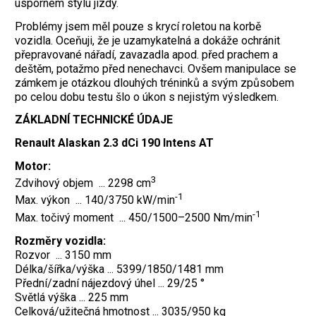
úsporném stylu jízdy.
Problémy jsem měl pouze s krycí roletou na korbě
vozidla. Oceňuji, že je uzamykatelná a dokáže ochránit
přepravované nářadí, zavazadla apod. před prachem a
deštěm, potažmo před nenechavci. Ovšem manipulace se
zámkem je otázkou dlouhých tréninků a svým způsobem
po celou dobu testu šlo o úkon s nejistým výsledkem.
ZÁKLADNÍ TECHNICKÉ ÚDAJE
Renault Alaskan 2.3 dCi 190 Intens AT
Motor:
3
Zdvihový objem ... 2298 cm
-1
Max. výkon ... 140/3750 kW/min
-1
Max. točivý moment ... 450/1500–2500 Nm/min
Rozměry vozidla:
Rozvor ... 3150 mm
Délka/šířka/výška ... 5399/1850/1481 mm
Přední/zadní nájezdový úhel ... 29/25 °
Světlá výška ... 225 mm
Celková/užitečná hmotnost ... 3035/950 kg