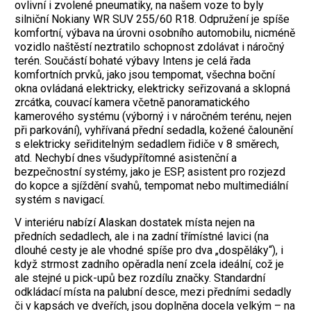
ovlivní i zvolené pneumatiky, na našem voze to byly
silniční Nokiany WR SUV 255/60 R18. Odpružení je spíše
komfortní, výbava na úrovni osobního automobilu, nicméně
vozidlo naštěstí neztratilo schopnost zdolávat i náročný
terén. Součástí bohaté výbavy Intens je celá řada
komfortních prvků, jako jsou tempomat, všechna boční
okna ovládaná elektricky, elektricky seřizovaná a sklopná
zrcátka, couvací kamera včetně panoramatického
kamerového systému (výborný i v náročném terénu, nejen
při parkování), vyhřívaná přední sedadla, kožené čalounění
s elektricky seřiditelným sedadlem řidiče v 8 směrech,
atd. Nechybí dnes všudypřítomné asistenční a
bezpečnostní systémy, jako je ESP, asistent pro rozjezd
do kopce a sjíždění svahů, tempomat nebo multimediální
systém s navigací.
V interiéru nabízí Alaskan dostatek místa nejen na
předních sedadlech, ale i na zadní třímístné lavici (na
dlouhé cesty je ale vhodné spíše pro dva „dospěláky“), i
když strmost zadního opěradla není zcela ideální, což je
ale stejné u pick-upů bez rozdílu značky. Standardní
odkládací místa na palubní desce, mezi předními sedadly
či v kapsách ve dveřích, jsou doplněna docela velkým – na