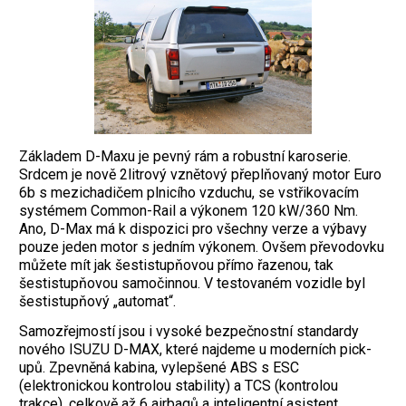
Základem D-Maxu je pevný rám a robustní karoserie.
Srdcem je nově 2litrový vznětový přeplňovaný motor Euro
6b s mezichadičem plnicího vzduchu, se vstřikovacím
systémem Common-Rail a výkonem 120 kW/360 Nm.
Ano, D-Max má k dispozici pro všechny verze a výbavy
pouze jeden motor s jedním výkonem. Ovšem převodovku
můžete mít jak šestistupňovou přímo řazenou, tak
šestistupňovou samočinnou. V testovaném vozidle byl
šestistupňový „automat“.
Samozřejmostí jsou i vysoké bezpečnostní standardy
nového ISUZU D-MAX, které najdeme u moderních pick-
upů. Zpevněná kabina, vylepšené ABS s ESC
(elektronickou kontrolou stability) a TCS (kontrolou
trakce), celkově až 6 airbagů a inteligentní asistent