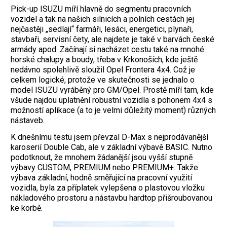
Pick-up ISUZU míří hlavně do segmentu pracovních
vozidel a tak na našich silnicích a polních cestách jej
nejčastěji „sedlají“ farmáři, lesáci, energetici, plynaři,
stavbaři, servisní čety, ale najdete je také v barvách české
armády apod. Začínají si nacházet cestu také na mnohé
horské chalupy a boudy, třeba v Krkonoších, kde ještě
nedávno spolehlivě sloužil Opel Frontera 4x4. Což je
celkem logické, protože ve skutečnosti se jednalo o
model ISUZU vyráběný pro GM/Opel. Prostě míří tam, kde
všude najdou uplatnění robustní vozidla s pohonem 4x4 s
možností aplikace (a to je velmi důležitý moment) různých
nástaveb.
K dnešnímu testu jsem převzal D-Max s nejprodávanější
karoserií Double Cab, ale v základní výbavě BASIC. Nutno
podotknout, že mnohem žádanější jsou vyšší stupně
výbavy CUSTOM, PREMIUM nebo PREMIUM+. Takže
výbava základní, hodně směřující na pracovní využití
vozidla, byla za příplatek vylepšena o plastovou vložku
nákladového prostoru a nástavbu hardtop přišroubovanou
ke korbě.