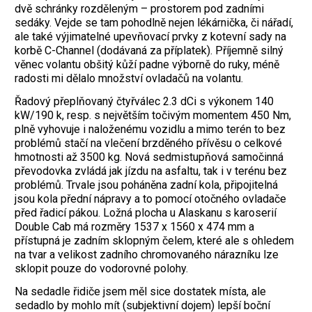
dvě schránky rozděleným – prostorem pod zadními
sedáky. Vejde se tam pohodlně nejen lékárnička, či nářadí,
ale také výjimatelné upevňovací prvky z kotevní sady na
korbě C-Channel (dodávaná za příplatek). Příjemně silný
věnec volantu obšitý kůží padne výborně do ruky, méně
radosti mi dělalo množství ovladačů na volantu.
Řadový přeplňovaný čtyřválec 2.3 dCi s výkonem 140
kW/190 k, resp. s největším točivým momentem 450 Nm,
plně vyhovuje i naloženému vozidlu a mimo terén to bez
problémů stačí na vlečení brzděného přívěsu o celkové
hmotnosti až 3500 kg. Nová sedmistupňová samočinná
převodovka zvládá jak jízdu na asfaltu, tak i v terénu bez
problémů. Trvale jsou poháněna zadní kola, připojitelná
jsou kola přední nápravy a to pomocí otočného ovladače
před řadicí pákou. Ložná plocha u Alaskanu s karoserií
Double Cab má rozměry 1537 x 1560 x 474 mm a
přístupná je zadním sklopným čelem, které ale s ohledem
na tvar a velikost zadního chromovaného nárazníku lze
sklopit pouze do vodorovné polohy.
Na sedadle řidiče jsem měl sice dostatek místa, ale
sedadlo by mohlo mít (subjektivní dojem) lepší boční