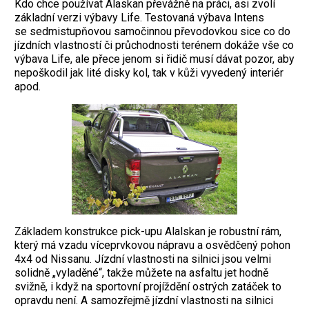
Kdo chce používat Alaskan převážně na práci, asi zvolí
základní verzi výbavy Life. Testovaná výbava Intens
se sedmistupňovou samočinnou převodovkou sice co do
jízdních vlastností či průchodnosti terénem dokáže vše co
výbava Life, ale přece jenom si řidič musí dávat pozor, aby
nepoškodil jak lité disky kol, tak v kůži vyvedený interiér
apod.
Základem konstrukce pick-upu Alalskan je robustní rám,
který má vzadu víceprvkovou nápravu a osvědčený pohon
4x4 od Nissanu. Jízdní vlastnosti na silnici jsou velmi
solidně „vyladěné“, takže můžete na asfaltu jet hodně
svižně, i když na sportovní projíždění ostrých zatáček to
opravdu není. A samozřejmě jízdní vlastnosti na silnici