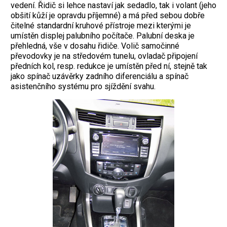
vedení. Řidič si lehce nastaví jak sedadlo, tak i volant (jeho
obšití kůží je opravdu příjemné) a má před sebou dobře
čitelné standardní kruhové přístroje mezi kterými je
umístěn displej palubního počítače. Palubní deska je
přehledná, vše v dosahu řidiče. Volič samočinné
převodovky je na středovém tunelu, ovladač připojení
předních kol, resp. redukce je umístěn před ní, stejně tak
jako spínač uzávěrky zadního diferenciálu a spínač
asistenčního systému pro sjíždění svahu.