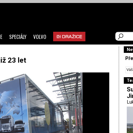
E
SPECIÁLY
VOLVO
Ne
Pře
iž 23 let
Te
Su
Ji
Luk