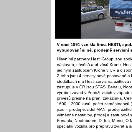
V roce 1991 vznikla firma HESTI, spol.
vybudování silné, prodejně servisní 
Hlavními partnery Hesti Group jsou spo
nástaveb, návěsů a přívěsů Krone. Hest
jediným zástupcem Krone v ČR a disponu
Z toho jsou 4 servisy nově postavené a 
stodůlkách má Hesti servis na užitková i
zastupuje v ČR jsou STAS, Benalu, Noot
výrobní závod v Poběžovicích v západní
přívěsů přesně na přání zákazníka. Celk
1600 – 2000 kusů, počet zaměstnanců (v
jsou – prodej vozidel MAN, prodej užitk
výměnné nástavby, prodej a zastupování
Benaalu, Nooteboom, D-Tec, Menci, O.M
speciální vozidla pro přepravu zvířat a 