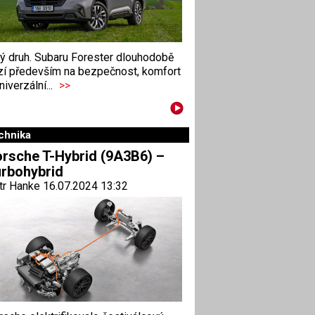
ný druh. Subaru Forester dlouhodobě
zí především na bezpečnost, komfort
niverzální...
>>
chnika
rsche T-Hybrid (9A3B6) –
rbohybrid
tr Hanke 16.07.2024 13:32