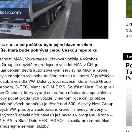
Ji
sá
a u
 s. r. o., a od počátku bylo jejím hlavním cílem
sítě, která bude pokrývat celou Českou republiku.
Te
lečnosti MAN, Volkswagen Užitková vozidla a výrobce
Po
i Group je největším prodejcem vozidel MAN v ČR, je
je celkem devíti autorizovanými servisy na MAN a Krone.
Tu
byla zahájena výstavba dalšího servisu v Liberci. V pražských
Pe
 osobní vozidla VW. Další výrobci návěsů, které Hesti Group
eboom, D-TEC, Menci a O.M.E.P.S. Součástí Hesti Group je i
ch Čechách, který vyrábí celou řadu nástaveb a speciálních
ový počet prodaných vozidel v jednom roce činí přibližně
četně všech poboček) je těsně nad 300. Aktivity Hest Group
ových VW, prodej a zastupování Krone – návěsy, přívěsy a
 výrobců speciálních návěsů jež nejsou v programu Krone –
.E.P.S. a Stas. Dále HESTIAGRO – vozidla pro zemědělce,
samozřejmě servisní služby.