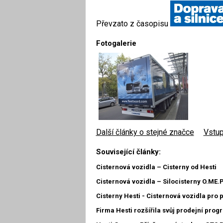
Převzato z časopisu
Fotogalerie
Další články o stejné značce
|
Vstup
Související články:
Cisternová vozidla – Cisterny od Hesti
Cisternová vozidla – Silocisterny O.ME.P
Cisterny Hesti - Cisternová vozidla pro 
Firma Hesti rozšířila svůj prodejní prog