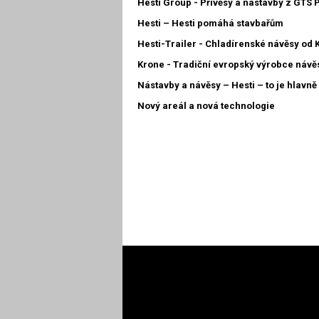
Hesti Group - Přívěsy a nástavby z GTS 
Hesti – Hesti pomáhá stavbařům
Hesti-Trailer - Chladírenské návěsy od
Krone - Tradiční evropský výrobce návě
Nástavby a návěsy – Hesti – to je hlavn
Nový areál a nová technologie