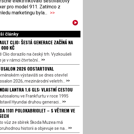
sche elektrifikovalo šestiválcový
xer pro model 911. Zatímco z
ledu marketingu byla...
>>
ší články
AULT CLIO: ŠESTÁ GENERACE ZAČÍNÁ NA
 000 KČ
 Clio dorazilo na český trh. Vyzkoušeli
>>
 je v rámci čtvrteční...
OSALON 2026 ODSTARTOVAL
rněnském výstavišti se dnes otevřel
>>
salon 2026, mezinárodní veletrh...
NDAI LANTRA 1.6 GLS: VLASTNÍ CESTOU
utosalonu ve Frankfurtu v roce 1995
>>
stavil Hyundai druhou generaci...
DA 1101 POLOKABRIOLET – S VĚTREM VE
SECH
to vůz ze sbírek Škoda Muzea má
>>
ruhodnou historii a objevuje se na...