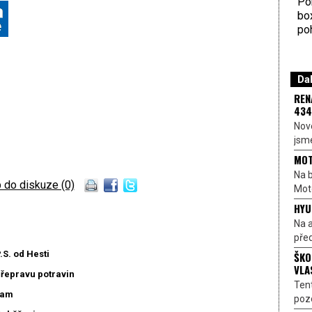
Por
bo
poh
Dal
REN
434
Nové
jsme
MOT
Na b
 do diskuze (0)
Moto
HYU
Na a
před
.S. od Hesti
ŠKO
VLA
přepravu potravin
Ten
ram
pozo