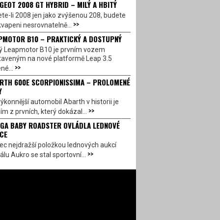
GEOT 2008 GT HYBRID – MILÝ A HBITÝ
te-li 2008 jen jako zvýšenou 208, budete
>>
vapeni nesrovnatelně...
PMOTOR B10 – PRAKTICKÝ A DOSTUPNÝ
ý Leapmotor B10 je prvním vozem
taveným na nové platformě Leap 3.5
>>
né...
RTH 600E SCORPIONISSIMA – PROLOMENÉ
Y
ýkonnější automobil Abarth v historii je
>>
ím z prvních, který dokázal...
GA BABY ROADSTER OVLÁDLA LEDNOVÉ
CE
c nejdražší položkou lednových aukcí
>>
álu Aukro se stal sportovní...