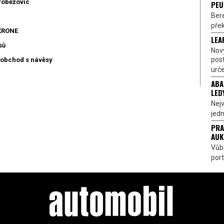
Poběžovic
PEU
Bere
přek
 KRONE
LEA
sů
Nov
pos
ě obchod s návěsy
urče
ABA
LED
Nejv
jedn
PRA
AUK
Vůbe
port