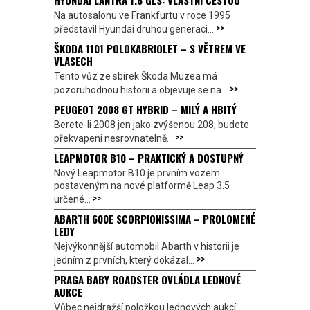
Na autosalonu ve Frankfurtu v roce 1995
>>
představil Hyundai druhou generaci...
ŠKODA 1101 POLOKABRIOLET – S VĚTREM VE
VLASECH
Tento vůz ze sbírek Škoda Muzea má
>>
pozoruhodnou historii a objevuje se na...
PEUGEOT 2008 GT HYBRID – MILÝ A HBITÝ
Berete-li 2008 jen jako zvýšenou 208, budete
>>
překvapeni nesrovnatelně...
LEAPMOTOR B10 – PRAKTICKÝ A DOSTUPNÝ
Nový Leapmotor B10 je prvním vozem
postaveným na nové platformě Leap 3.5
>>
určené...
ABARTH 600E SCORPIONISSIMA – PROLOMENÉ
LEDY
Nejvýkonnější automobil Abarth v historii je
>>
jedním z prvních, který dokázal...
PRAGA BABY ROADSTER OVLÁDLA LEDNOVÉ
AUKCE
Vůbec nejdražší položkou lednových aukcí