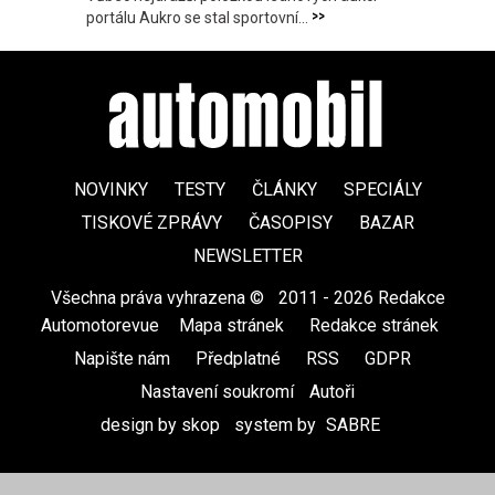
>>
portálu Aukro se stal sportovní...
NOVINKY
TESTY
ČLÁNKY
SPECIÁLY
TISKOVÉ ZPRÁVY
ČASOPISY
BAZAR
NEWSLETTER
Všechna práva vyhrazena ©
|
2011 - 2026 Redakce
Automotorevue
|
Mapa stránek
|
Redakce stránek
|
Napište nám
|
Předplatné
|
RSS
|
GDPR
|
Nastavení soukromí
Autoři
design by skop
|
system by
SABRE
|