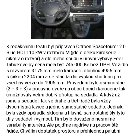
K redakčnímu testu byl připraven Citroën Spacetourer 2.0
Blue HDI 110 kW v rozměru M (jde o délku karoserie
nikoliv o rozvor) a dle mého soudu v úrovni výbavy Feel.
Tabulkově by cena měla být 745 000 Kč bez DPH. Vozidlo
s rozvorem 3175 mm mělo karoserii dlouhou 4956 mm
s šířkou 2204 mm a se standardní výškou shodnou pro
všechny verze do 1905 mm. Provedení bylo osmimístné
(2 + 3 + 3) a posuvné dveře na obou bocích karoserie tak
umožňovaly velmi dobrý přístup na sedadla. A když už
jsme u sedadel, tak ve druhé a třetí řadě byla vždy
dvoumístná lavice a jedno samostatné sedadlo. Jednak
byla vždy opěradla sklopná a hlavně, samostatně šly tyto
díly sedadel i vyjmout. Tím bylo dosaženo nesmírné
variability interiéru. Ale pojďme nejdříve na pracoviště
řidiče. Chválím dostatek prostoru a přehlednou palubní