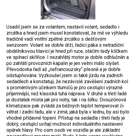
Usadil jsem se za volantem, nastavil volant, sedadlo i
zrcátka a hned jsem musel konstatovat, že mě ve výhledu
tradičně vadí vnitřní zpětné zrcátko s dešťovým
senzorem. Volant se dobře drží, řadicí páka s netradiční
obdélníkovou hlavicí je hned při ruce, otáčím tedy klíčkem
ve spínací skříňce. I nezahřátý motor je dobře odhlučněn a
po zahřátí provozních kapalin je jen velmi málo slyšet.
Převodovka řadí až „nefrancouzsky“ přesně a je dobře
odstupňována. Vyzkoušel jsem si také jízdu na zadních
sedadlech a konstatuji, že nezávislé zavěšení zadních kol
s proměnlivým účinkem tlumičů je pro cestující výrazně
příjemnější, než klasická tuhá náprava. V druhé a třetí řadě
je dostatek místa jak pro nohy, tak i na šířku. Dvouzónová
klimatizace pak zvládá za běžných teplot temperovat či
větrat i zadní řadu, ale v zimě, jaká byla v lednu, by asi bylo
vhodné přídavné topení. Přístup na sedadla i třetí řady je
dobrý, cestující uvítají možnost individuálního nastavení
opěrek hlavy. Pro osm osob ve vozidle je ale základní