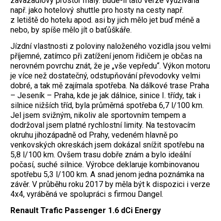
zavazadlový prostor malý. Bude-li tato verze využívána
např. jako hotelový shuttle pro hosty na cesty např.
z letiště do hotelu apod. asi by jich mělo jet buď méně a
nebo, by spíše mělo jít o baťůškáře.
Jízdní vlastnosti z poloviny naloženého vozidla jsou velmi
příjemné, zatímco při zatížení jenom řidičem je občas na
nerovném povrchu znát, že je „vše vepředu“. Výkon motoru
je více než dostatečný, odstupňování převodovky velmi
dobré, a tak mě zajímala spotřeba. Na dálkové trase Praha
– Jeseník – Praha, kde je jak dálnice, sinice I. třídy, tak i
silnice nižších tříd, byla průměrná spotřeba 6,7 l/100 km.
Jel jsem svižným, nikoliv ale sportovním tempem a
dodržoval jsem platné rychlostní limity. Na testovacím
okruhu jihozápadně od Prahy, vedeném hlavně po
venkovských okreskách jsem dokázal snížit spotřebu na
5,8 l/100 km. Ovšem trasu dobře znám a bylo ideální
počasí, suché silnice. Výrobce deklaruje kombinovanou
spotřebu 5,3 l/100 km. A snad jenom jedna poznámka na
závěr. V průběhu roku 2017 by měla být k dispozici i verze
4x4, vyráběná ve spolupráci s firmou Dangel.
Renault Trafic Passenger 1.6 dCi Energy