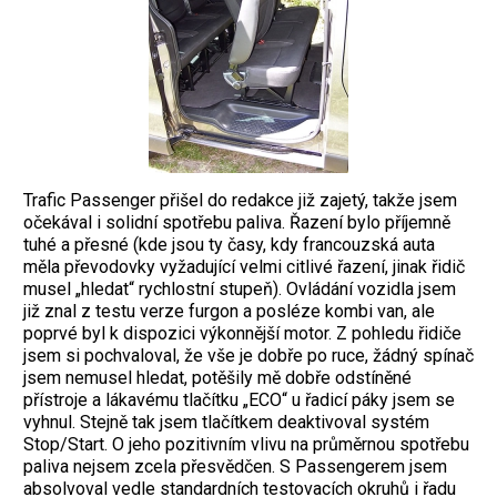
Trafic Passenger přišel do redakce již zajetý, takže jsem
očekával i solidní spotřebu paliva. Řazení bylo příjemně
tuhé a přesné (kde jsou ty časy, kdy francouzská auta
měla převodovky vyžadující velmi citlivé řazení, jinak řidič
musel „hledat“ rychlostní stupeň). Ovládání vozidla jsem
již znal z testu verze furgon a posléze kombi van, ale
poprvé byl k dispozici výkonnější motor. Z pohledu řidiče
jsem si pochvaloval, že vše je dobře po ruce, žádný spínač
jsem nemusel hledat, potěšily mě dobře odstíněné
přístroje a lákavému tlačítku „ECO“ u řadicí páky jsem se
vyhnul. Stejně tak jsem tlačítkem deaktivoval systém
Stop/Start. O jeho pozitivním vlivu na průměrnou spotřebu
paliva nejsem zcela přesvědčen. S Passengerem jsem
absolvoval vedle standardních testovacích okruhů i řadu