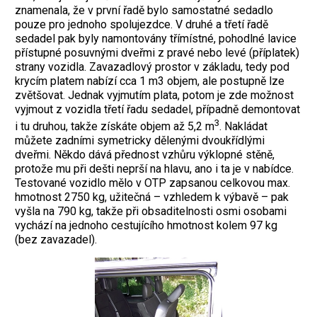
znamenala, že v první řadě bylo samostatné sedadlo
pouze pro jednoho spolujezdce. V druhé a třetí řadě
sedadel pak byly namontovány třímístné, pohodlné lavice
přístupné posuvnými dveřmi z pravé nebo levé (příplatek)
strany vozidla. Zavazadlový prostor v základu, tedy pod
krycím platem nabízí cca 1 m3 objem, ale postupně lze
zvětšovat. Jednak vyjmutím plata, potom je zde možnost
vyjmout z vozidla třetí řadu sedadel, případně demontovat
3
i tu druhou, takže získáte objem až 5,2 m
. Nakládat
můžete zadními symetricky dělenými dvoukřídlými
dveřmi. Někdo dává přednost vzhůru výklopné stěně,
protože mu při dešti neprší na hlavu, ano i ta je v nabídce.
Testované vozidlo mělo v OTP zapsanou celkovou max.
hmotnost 2750 kg, užitečná – vzhledem k výbavě – pak
vyšla na 790 kg, takže při obsaditelnosti osmi osobami
vychází na jednoho cestujícího hmotnost kolem 97 kg
(bez zavazadel).