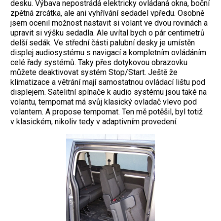
desku. Výbava nepostrádá elektricky ovládaná okna, boční
zpětná zrcátka, ale ani vyhřívání sedadel vpředu. Osobně
jsem ocenil možnost nastavit si volant ve dvou rovinách a
upravit si výšku sedadla. Ale uvítal bych o pár centimetrů
delší sedák. Ve střední části palubní desky je umístěn
displej audiosystému s navigací a kompletním ovládáním
celé řady systémů. Taky přes dotykovou obrazovku
můžete deaktivovat systém Stop/Start. Ještě že
klimatizace a větrání mají samostatnou ovládací lištu pod
displejem. Satelitní spínače k audio systému jsou také na
volantu, tempomat má svůj klasický ovladač vlevo pod
volantem. A propose tempomat. Ten mě potěšil, byl totiž
v klasickém, nikoliv tedy v adaptivním provedení.