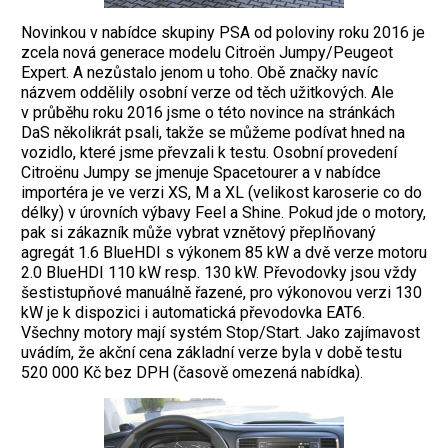
Novinkou v nabídce skupiny PSA od poloviny roku 2016 je
zcela nová generace modelu Citroën Jumpy/Peugeot
Expert. A nezůstalo jenom u toho. Obě značky navíc
názvem oddělily osobní verze od těch užitkových. Ale
v průběhu roku 2016 jsme o této novince na stránkách
DaS několikrát psali, takže se můžeme podívat hned na
vozidlo, které jsme převzali k testu. Osobní provedení
Citroënu Jumpy se jmenuje Spacetourer a v nabídce
importéra je ve verzi XS, M a XL (velikost karoserie co do
délky) v úrovních výbavy Feel a Shine. Pokud jde o motory,
pak si zákazník může vybrat vznětový přeplňovaný
agregát 1.6 BlueHDI s výkonem 85 kW a dvě verze motoru
2.0 BlueHDI 110 kW resp. 130 kW. Převodovky jsou vždy
šestistupňové manuálně řazené, pro výkonovou verzi 130
kW je k dispozici i automatická převodovka EAT6.
Všechny motory mají systém Stop/Start. Jako zajímavost
uvádím, že akční cena základní verze byla v době testu
520 000 Kč bez DPH (časově omezená nabídka).