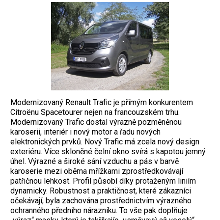
Modernizovaný Renault Trafic je přímým konkurentem
Citroënu Spacetourer nejen na francouzském trhu.
Modernizovaný Trafic dostal výrazně pozměněnou
karoserii, interiér i nový motor a řadu nových
elektronických prvků. Nový Trafic má zcela nový design
exteriéru. Více skloněné čelní okno svírá s kapotou jemný
úhel. Výrazné a široké sání vzduchu a pás v barvě
karoserie mezi oběma mřížkami zprostředkovávají
patřičnou lehkost. Profil působí díky protaženým liniím
dynamicky. Robustnost a praktičnost, které zákazníci
očekávají, byla zachována prostřednictvím výrazného
ochranného předního nárazníku. To vše pak doplňuje