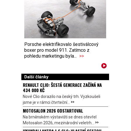
Porsche elektrifikovalo šestiválcový
boxer pro model 911. Zatímco z
pohledu marketingu byla...
>>
Další články
RENAULT CLIO: ŠESTÁ GENERACE ZAČÍNÁ NA
434 000 KČ
Nové Clio dorazilo na český trh. Vyzkoušeli
>>
jsme je v rámci čtvrteční...
MOTOSALON 2026 ODSTARTOVAL
Na brněnském výstavišti se dnes otevřel
>>
Motosalon 2026, mezinárodní veletrh...
HYUNDAI LANTRA 1.6 GLS: VLASTNÍ CESTOU