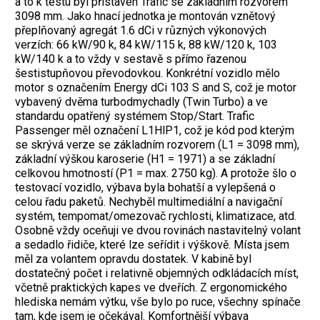
a to k testu byl přistaven Trafic se základním rozvorem
3098 mm. Jako hnací jednotka je montován vznětový
přeplňovaný agregát 1.6 dCi v různých výkonových
verzích: 66 kW/90 k, 84 kW/115 k, 88 kW/120 k, 103
kW/140 k a to vždy v sestavě s přímo řazenou
šestistupňovou převodovkou. Konkrétní vozidlo mělo
motor s označením Energy dCi 103 S and S, což je motor
vybavený dvěma turbodmychadly (Twin Turbo) a ve
standardu opatřený systémem Stop/Start. Trafic
Passenger měl označení L1HlP1, což je kód pod kterým
se skrývá verze se základním rozvorem (L1 = 3098 mm),
základní výškou karoserie (H1 = 1971) a se základní
celkovou hmotností (P1 = max. 2750 kg). A protože šlo o
testovací vozidlo, výbava byla bohatší a vylepšená o
celou řadu paketů. Nechyběl multimediální a navigační
systém, tempomat/omezovač rychlosti, klimatizace, atd.
Osobně vždy oceňuji ve dvou rovinách nastavitelný volant
a sedadlo řidiče, které lze seřídit i výškově. Místa jsem
měl za volantem opravdu dostatek. V kabině byl
dostatečný počet i relativně objemných odkládacích míst,
včetně praktických kapes ve dveřích. Z ergonomického
hlediska nemám výtku, vše bylo po ruce, všechny spínače
tam, kde jsem je očekával. Komfortnější výbava