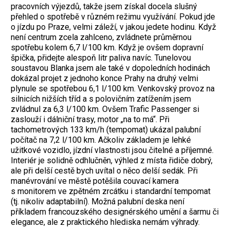
pracovních výjezdů, takže jsem získal docela slušný
přehled o spotřebě v různém režimu využívání. Pokud jde
o jízdu po Praze, velmi záleží, v jakou jedete hodinu. Když
není centrum zcela zahlceno, zvládnete průměrnou
spotřebu kolem 6,7 l/100 km. Když je ovšem dopravní
špička, přidejte alespoň litr paliva navíc. Tunelovou
soustavou Blanka jsem ale také v dopoledních hodinách
dokázal projet z jednoho konce Prahy na druhý velmi
plynule se spotřebou 6,1 l/100 km. Venkovský provoz na
silnicích nižších tříd a s polovičním zatížením jsem
zvládnul za 6,3 l/100 km. Ovšem Trafic Passenger si
zaslouží i dálniční trasy, motor „na to má“. Při
tachometrových 133 km/h (tempomat) ukázal palubní
počítač na 7,2 l/100 km. Ačkoliv základem je lehké
užitkové vozidlo, jízdní vlastnosti jsou čitelné a příjemné.
Interiér je solidně odhlučněn, výhled z místa řidiče dobrý,
ale při delší cestě bych uvítal o něco delší sedák. Při
manévrování ve městě potěšila couvací kamera
s monitorem ve zpětném zrcátku i standardní tempomat
(tj. nikoliv adaptabilní). Možná palubní deska není
příkladem francouzského designérského umění a šarmu či
elegance, ale z praktického hlediska nemám výhrady.