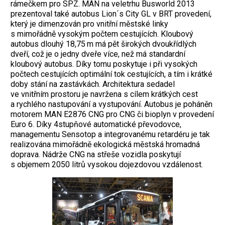
rámečkem pro SPZ. MAN na veletrhu Busworld 2013
prezentoval také autobus Lion´s City GL v BRT provedení,
který je dimenzován pro vnitřní městské linky
s mimořádně vysokým počtem cestujících. Kloubový
autobus dlouhý 18,75 m má pět širokých dvoukřídlých
dveří, což je o jedny dveře více, než má standardní
kloubový autobus. Díky tomu poskytuje i při vysokých
počtech cestujících optimální tok cestujících, a tím i krátké
doby stání na zastávkách. Architektura sedadel
ve vnitřním prostoru je navržena s cílem krátkých cest
a rychlého nastupování a vystupování. Autobus je poháněn
motorem MAN E2876 CNG pro CNG či bioplyn v provedení
Euro 6. Díky 4stupňové automatické převodovce,
managementu Sensotop a integrovanému retardéru je tak
realizována mimořádně ekologická městská hromadná
doprava. Nádrže CNG na střeše vozidla poskytují
s objemem 2050 litrů vysokou dojezdovou vzdálenost.