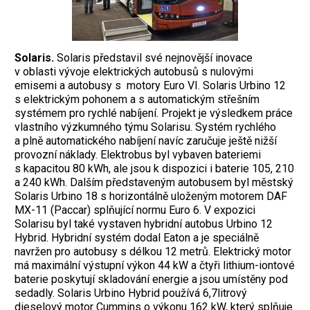
Solaris.
Solaris představil své nejnovější inovace
v oblasti vývoje elektrických autobusů s nulovými
emisemi a autobusy s motory Euro VI. Solaris Urbino 12
s elektrickým pohonem a s automatickým střešním
systémem pro rychlé nabíjení. Projekt je výsledkem práce
vlastního výzkumného týmu Solarisu. Systém rychlého
a plně automatického nabíjení navíc zaručuje ještě nižší
provozní náklady. Elektrobus byl vybaven bateriemi
s kapacitou 80 kWh, ale jsou k dispozici i baterie 105, 210
a 240 kWh. Dalším představeným autobusem byl městský
Solaris Urbino 18 s horizontálně uloženým motorem DAF
MX-11 (Paccar) splňující normu Euro 6. V expozici
Solarisu byl také vystaven hybridní autobus Urbino 12
Hybrid. Hybridní systém dodal Eaton a je speciálně
navržen pro autobusy s délkou 12 metrů. Elektrický motor
má maximální výstupní výkon 44 kW a čtyři lithium-iontové
baterie poskytují skladování energie a jsou umístěny pod
sedadly. Solaris Urbino Hybrid používá 6,7litrový
dieselový motor Cummins o výkonu 162 kW, který splňuje