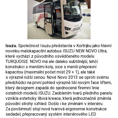
Isuzu.
Společnost Isuzu představila v Kortrijku jako hlavní
novinku malokapacitní autobus ISUZU NEW NOVO Ultra,
které vychází z původního osvědčeného modelu
TURQUOISE. NOVO má ale daleko subtilnější, lehčí
konstrukci s menšími koly, sice s menší přepravní
kapacitou (maximální počet míst 29 + 1), ale také
s výrazně nižší cenou. Nové Novo 2013 se oproti svému
předchůdci na první pohled výrazně liší novým face liftem,
který designem zapadá do sjednocené firemní linie
ostatních modelů ISUZU. Zaoblením tvarů předního panelu
vznikla esteticky líbivá kreace, která jednoznačně změnila
původní strohý vzhled. Došlo i ke změnám v interiéru.
Za povšimnutí stojí nová tvarová ergonomie konstrukce
sedadel, přepracovaný systém interiérového LED