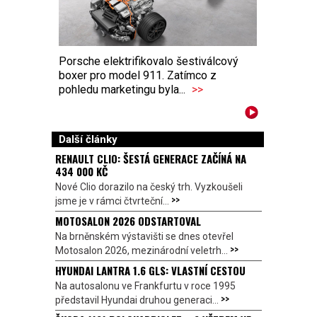
Porsche elektrifikovalo šestiválcový
boxer pro model 911. Zatímco z
pohledu marketingu byla...
>>
Další články
RENAULT CLIO: ŠESTÁ GENERACE ZAČÍNÁ NA
434 000 KČ
Nové Clio dorazilo na český trh. Vyzkoušeli
>>
jsme je v rámci čtvrteční...
MOTOSALON 2026 ODSTARTOVAL
Na brněnském výstavišti se dnes otevřel
>>
Motosalon 2026, mezinárodní veletrh...
HYUNDAI LANTRA 1.6 GLS: VLASTNÍ CESTOU
Na autosalonu ve Frankfurtu v roce 1995
>>
představil Hyundai druhou generaci...