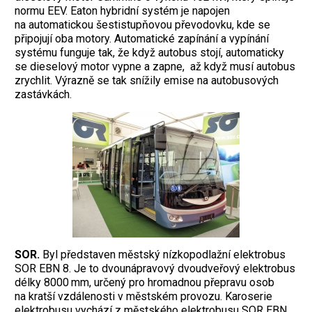
normu EEV. Eaton hybridní systém je napojen
na automatickou šestistupňovou převodovku, kde se
připojují oba motory. Automatické zapínání a vypínání
systému funguje tak, že když autobus stojí, automaticky
se dieselový motor vypne a zapne, až když musí autobus
zrychlit. Výrazně se tak snížily emise na autobusových
zastávkách.
SOR.
Byl představen městský nízkopodlažní elektrobus
SOR EBN 8. Je to dvounápravový dvoudveřový elektrobus
délky 8000 mm, určený pro hromadnou přepravu osob
na kratší vzdálenosti v městském provozu. Karoserie
elektrobusu vychází z městského elektrobusu SOR EBN