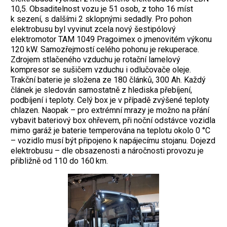
10,5. Obsaditelnost vozu je 51 osob, z toho 16 míst
k sezení, s dalšími 2 sklopnými sedadly. Pro pohon
elektrobusu byl vyvinut zcela nový šestipólový
elektromotor TAM 1049 Pragoimex o jmenovitém výkonu
120 kW. Samozřejmostí celého pohonu je rekuperace.
Zdrojem stlačeného vzduchu je rotační lamelový
kompresor se sušičem vzduchu i odlučovače oleje.
Trakční baterie je složena ze 180 článků, 300 Ah. Každý
článek je sledován samostatně z hlediska přebíjení,
podbíjení i teploty. Celý box je v případě zvýšené teploty
chlazen. Naopak – pro extrémní mrazy je možno na přání
vybavit bateriový box ohřevem, při noční odstávce vozidla
mimo garáž je baterie temperována na teplotu okolo 0 °C
– vozidlo musí být připojeno k napájecímu stojanu. Dojezd
elektrobusu – dle obsazenosti a náročnosti provozu je
přibližně od 110 do 160 km.