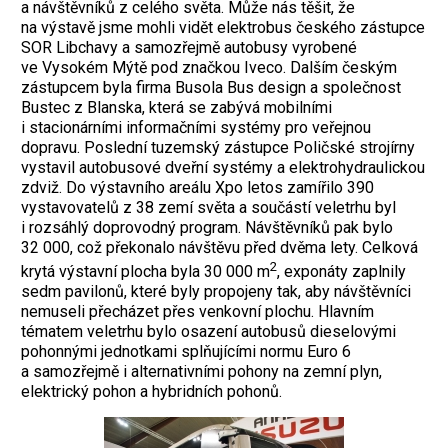
a návštěvníků z celého světa. Může nás těšit, že
na výstavě jsme mohli vidět elektrobus českého zástupce
SOR Libchavy a samozřejmě autobusy vyrobené
ve Vysokém Mýtě pod značkou Iveco. Dalším českým
zástupcem byla firma Busola Bus design a společnost
Bustec z Blanska, která se zabývá mobilními
i stacionárními informačními systémy pro veřejnou
dopravu. Poslední tuzemský zástupce Poličské strojírny
vystavil autobusové dveřní systémy a elektrohydraulickou
zdviž. Do výstavního areálu Xpo letos zamířilo 390
vystavovatelů z 38 zemí světa a součástí veletrhu byl
i rozsáhlý doprovodný program. Návštěvníků pak bylo
32 000, což překonalo návštěvu před dvěma lety. Celková
2
krytá výstavní plocha byla 30 000 m
, exponáty zaplnily
sedm pavilonů, které byly propojeny tak, aby návštěvníci
nemuseli přecházet přes venkovní plochu. Hlavním
tématem veletrhu bylo osazení autobusů dieselovými
pohonnými jednotkami splňujícími normu Euro 6
a samozřejmě i alternativními pohony na zemní plyn,
elektrický pohon a hybridních pohonů.