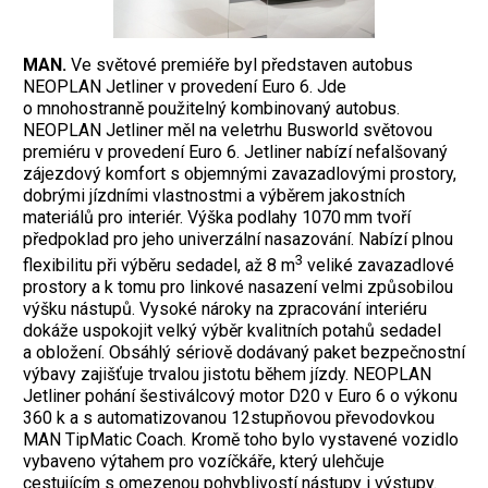
MAN.
Ve světové premiéře byl představen autobus
NEOPLAN Jetliner v provedení Euro 6. Jde
o mnohostranně použitelný kombinovaný autobus.
NEOPLAN Jetliner měl na veletrhu Busworld světovou
premiéru v provedení Euro 6. Jetliner nabízí nefalšovaný
zájezdový komfort s objemnými zavazadlovými prostory,
dobrými jízdními vlastnostmi a výběrem jakostních
materiálů pro interiér. Výška podlahy 1070 mm tvoří
předpoklad pro jeho univerzální nasazování. Nabízí plnou
3
flexibilitu při výběru sedadel, až 8 m
veliké zavazadlové
prostory a k tomu pro linkové nasazení velmi způsobilou
výšku nástupů. Vysoké nároky na zpracování interiéru
dokáže uspokojit velký výběr kvalitních potahů sedadel
a obložení. Obsáhlý sériově dodávaný paket bezpečnostní
výbavy zajišťuje trvalou jistotu během jízdy. NEOPLAN
Jetliner pohání šestiválcový motor D20 v Euro 6 o výkonu
360 k a s automatizovanou 12stupňovou převodovkou
MAN TipMatic Coach. Kromě toho bylo vystavené vozidlo
vybaveno výtahem pro vozíčkáře, který ulehčuje
cestujícím s omezenou pohyblivostí nástupy i výstupy.