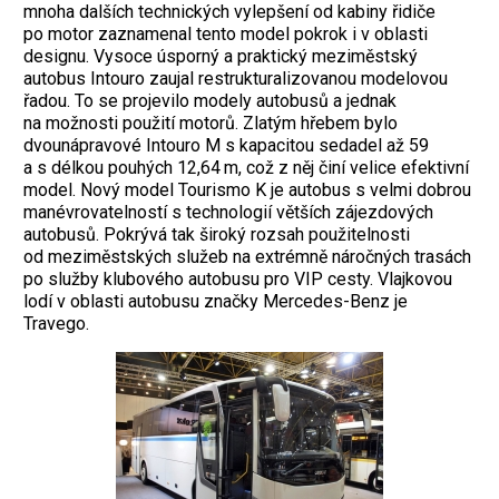
mnoha dalších technických vylepšení od kabiny řidiče
po motor zaznamenal tento model pokrok i v oblasti
designu. Vysoce úsporný a praktický meziměstský
autobus Intouro zaujal restrukturalizovanou modelovou
řadou. To se projevilo modely autobusů a jednak
na možnosti použití motorů. Zlatým hřebem bylo
dvounápravové Intouro M s kapacitou sedadel až 59
a s délkou pouhých 12,64 m, což z něj činí velice efektivní
model. Nový model Tourismo K je autobus s velmi dobrou
manévrovatelností s technologií větších zájezdových
autobusů. Pokrývá tak široký rozsah použitelnosti
od meziměstských služeb na extrémně náročných trasách
po služby klubového autobusu pro VIP cesty. Vlajkovou
lodí v oblasti autobusu značky Mercedes-Benz je
Travego.