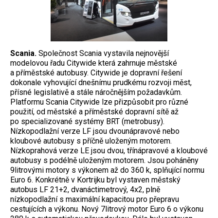
Scania.
Společnost Scania vystavila nejnovější
modelovou řadu Citywide která zahrnuje městské
a příměstské autobusy. Citywide je dopravní řešení
dokonale vyhovující dnešnímu prudkému rozvoji měst,
přísné legislativě a stále náročnějším požadavkům.
Platformu Scania Citywide lze přizpůsobit pro různé
použití, od městské a příměstské dopravní sítě až
po specializované systémy BRT (metrobusy).
Nízkopodlažní verze LF jsou dvounápravové nebo
kloubové autobusy s příčně uloženým motorem.
Nízkoprahová verze LE jsou dvou, třínápravové a kloubové
autobusy s podélně uloženým motorem. Jsou poháněny
9litrovými motory s výkonem až do 360 k, splňující normu
Euro 6. Konkrétně v Kortrijku byl vystaven městský
autobus LF 21+2, dvanáctimetrový, 4x2, plně
nízkopodlažní s maximální kapacitou pro přepravu
cestujících a výkonu. Nový 7litrový motor Euro 6 o výkonu