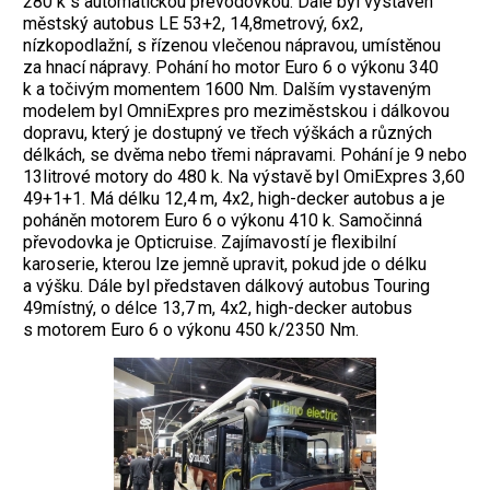
280 k s automatickou převodovkou. Dále byl vystaven
městský autobus LE 53+2, 14,8metrový, 6x2,
nízkopodlažní, s řízenou vlečenou nápravou, umístěnou
za hnací nápravy. Pohání ho motor Euro 6 o výkonu 340
k a točivým momentem 1600 Nm. Dalším vystaveným
modelem byl OmniExpres pro meziměstskou i dálkovou
dopravu, který je dostupný ve třech výškách a různých
délkách, se dvěma nebo třemi nápravami. Pohání je 9 nebo
13litrové motory do 480 k. Na výstavě byl OmiExpres 3,60
49+1+1. Má délku 12,4 m, 4x2, high-decker autobus a je
poháněn motorem Euro 6 o výkonu 410 k. Samočinná
převodovka je Opticruise. Zajímavostí je flexibilní
karoserie, kterou lze jemně upravit, pokud jde o délku
a výšku. Dále byl představen dálkový autobus Touring
49místný, o délce 13,7 m, 4x2, high-decker autobus
s motorem Euro 6 o výkonu 450 k/2350 Nm.