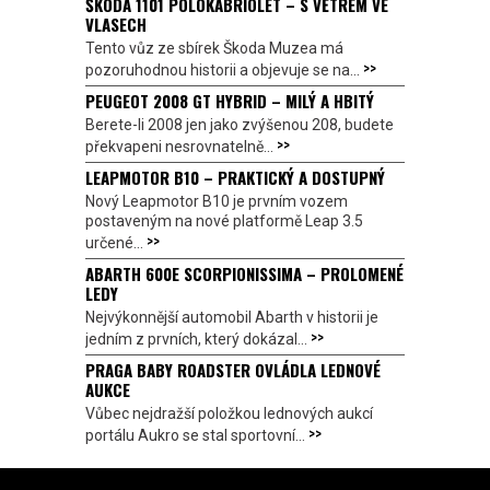
ŠKODA 1101 POLOKABRIOLET – S VĚTREM VE
VLASECH
Tento vůz ze sbírek Škoda Muzea má
>>
pozoruhodnou historii a objevuje se na...
PEUGEOT 2008 GT HYBRID – MILÝ A HBITÝ
Berete-li 2008 jen jako zvýšenou 208, budete
>>
překvapeni nesrovnatelně...
LEAPMOTOR B10 – PRAKTICKÝ A DOSTUPNÝ
Nový Leapmotor B10 je prvním vozem
postaveným na nové platformě Leap 3.5
>>
určené...
ABARTH 600E SCORPIONISSIMA – PROLOMENÉ
LEDY
Nejvýkonnější automobil Abarth v historii je
>>
jedním z prvních, který dokázal...
PRAGA BABY ROADSTER OVLÁDLA LEDNOVÉ
AUKCE
Vůbec nejdražší položkou lednových aukcí
>>
portálu Aukro se stal sportovní...