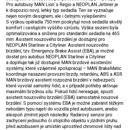
Pro autobusy MAN Lion´s Regio a NEOPLAN Jetliner je
k dispozici nový, lehký typ sedadla. Ten se vyznačuje
nejen novým designem, ale i četnými vylepšeními.
S výškou opěradla 750 mm poskytují nová sedadla skvělý
komfort i cestujícím vyššího vzrůstu. Výška sezení byla
optimalizována a snížena pro standardní sedadla na 465
mm. Asistent nouzového brzdění je dostupný pro
NEOPLAN Starliner a Cityliner. Asistent nouzového
brzdění, tzv. Emergency Brake Assist (EBA), je možné
dostat pro autobus NEOPLAN Starliner a Cityliner
a doplňuje tak již dostupné MAN brzdové asistenční
systémy, které vzájemně spolupracují – MAN BrakeMatic
koordinuje nasazení provozní brzdy, retardéru, ABS a ASR.
MAN brzdový asistent rozpozná brzdění v nebezpečí,
které vyvolal samotný řidič, a v případě potřeby aktivuje
maximální brzdnou sílu. Pokud řidič nereaguje, spustí
asistent nouzového brzdění (EBA) samostatně nouzové
brzdění. S pomocí systému EBA je možné zabránit těžkým
nehodám typu najetí do vozidla před autobusem, anebo
alespoň zmírnit jejich následky. Radarový senzor pro
zachycení jedoucího či stojícího objektu v jízdním pruhu
před autobusem je umístěn uprostřed chromové lišty nad