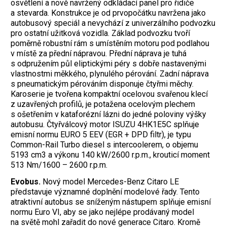
osvětlení a nově navržený odkládací panel pro řidiče
a stevarda. Konstrukce je od prvopočátku navržena jako
autobusový speciál a nevychází z univerzálního podvozku
pro ostatní užitková vozidla. Základ podvozku tvoří
poměrně robustní rám s umístěním motoru pod podlahou
v místě za přední nápravou. Přední náprava je tuhá
s odpružením půl eliptickými péry s dobře nastavenými
vlastnostmi měkkého, plynulého pérování. Zadní náprava
s pneumatickým pérováním disponuje čtyřmi měchy.
Karoserie je tvořena kompaktní ocelovou svařenou klecí
z uzavřených profilů, je potažena ocelovým plechem
s ošetřením v kataforézní lázni do jedné poloviny výšky
autobusu. Čtyřválcový motor ISUZU 4HK1E5C splňuje
emisní normu EURO 5 EEV (EGR + DPD filtr), je typu
Common-Rail Turbo diesel s intercoolerem, o objemu
5193 cm3 a výkonu 140 kW/2600 r.p.m., krouticí moment
513 Nm/1600 – 2600 r.p.m.
Evobus.
Nový model Mercedes-Benz Citaro LE
představuje významné doplnění modelové řady. Tento
atraktivní autobus se sníženým nástupem splňuje emisní
normu Euro VI, aby se jako nejlépe prodávaný model
na světě mohl zařadit do nové generace Citaro. Kromě