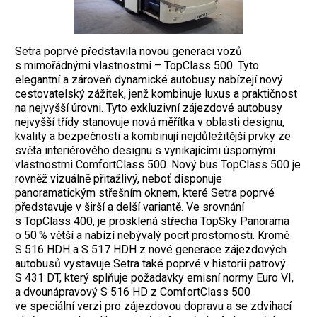
Setra poprvé představila novou generaci vozů
s mimořádnými vlastnostmi – TopClass 500. Tyto
elegantní a zároveň dynamické autobusy nabízejí nový
cestovatelský zážitek, jenž kombinuje luxus a praktičnost
na nejvyšší úrovni. Tyto exkluzivní zájezdové autobusy
nejvyšší třídy stanovuje nová měřítka v oblasti designu,
kvality a bezpečnosti a kombinují nejdůležitější prvky ze
světa interiérového designu s vynikajícími úspornými
vlastnostmi ComfortClass 500. Nový bus TopClass 500 je
rovněž vizuálně přitažlivý, neboť disponuje
panoramatickým střešním oknem, které Setra poprvé
představuje v širší a delší variantě. Ve srovnání
s TopClass 400, je prosklená střecha TopSky Panorama
o 50 % větší a nabízí nebývalý pocit prostornosti. Kromě
S 516 HDH a S 517 HDH z nové generace zájezdových
autobusů vystavuje Setra také poprvé v historii patrový
S 431 DT, který splňuje požadavky emisní normy Euro VI,
a dvounápravový S 516 HD z ComfortClass 500
ve speciální verzi pro zájezdovou dopravu a se zdvihací