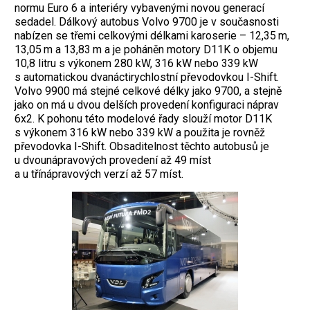
normu Euro 6 a interiéry vybavenými novou generací
sedadel. Dálkový autobus Volvo 9700 je v současnosti
nabízen se třemi celkovými délkami karoserie – 12,35 m,
13,05 m a 13,83 m a je poháněn motory D11K o objemu
10,8 litru s výkonem 280 kW, 316 kW nebo 339 kW
s automatickou dvanáctirychlostní převodovkou I-Shift.
Volvo 9900 má stejné celkové délky jako 9700, a stejně
jako on má u dvou delších provedení konfiguraci náprav
6x2. K pohonu této modelové řady slouží motor D11K
s výkonem 316 kW nebo 339 kW a použita je rovněž
převodovka I-Shift. Obsaditelnost těchto autobusů je
u dvounápravových provedení až 49 míst
a u třínápravových verzí až 57 míst.