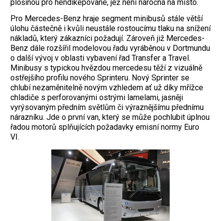
plošinou pro hendikepované, jež není náročná na místo.
Pro Mercedes-Benz hraje segment minibusů stále větší
úlohu částečně i kvůli neustále rostoucímu tlaku na snížení
nákladů, který zákazníci požadují. Zároveň již Mercedes-
Benz dále rozšířil modelovou řadu vyráběnou v Dortmundu
o další vývoj v oblasti vybavení řad Transfer a Travel.
Minibusy s typickou hvězdou mercedesu těží z vizuálně
ostřejšího profilu nového Sprinteru. Nový Sprinter se
chlubí nezaměnitelně novým vzhledem ať už díky mřížce
chladiče s perforovanými ostrými lamelami, jasněji
vyrýsovaným předním světlům či výraznějšímu přednímu
nárazníku. Jde o první van, který se může pochlubit úplnou
řadou motorů splňujících požadavky emisní normy Euro
VI.