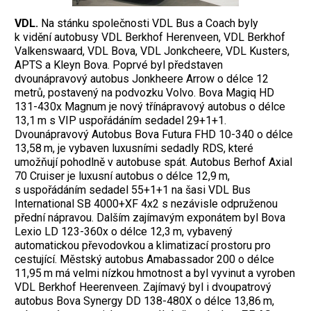
VDL.
Na stánku společnosti VDL Bus a Coach byly
k vidění autobusy VDL Berkhof Herenveen, VDL Berkhof
Valkenswaard, VDL Bova, VDL Jonkcheere, VDL Kusters,
APTS a Kleyn Bova. Poprvé byl představen
dvounápravový autobus Jonkheere Arrow o délce 12
metrů, postavený na podvozku Volvo. Bova Magiq HD
131-430x Magnum je nový třínápravový autobus o délce
13,1 m s VIP uspořádáním sedadel 29+1+1.
Dvounápravový Autobus Bova Futura FHD 10-340 o délce
13,58 m, je vybaven luxusními sedadly RDS, které
umožňují pohodlně v autobuse spát. Autobus Berhof Axial
70 Cruiser je luxusní autobus o délce 12,9 m,
s uspořádáním sedadel 55+1+1 na šasi VDL Bus
International SB 4000+XF 4x2 s nezávisle odpruženou
přední nápravou. Dalším zajímavým exponátem byl Bova
Lexio LD 123-360x o délce 12,3 m, vybavený
automatickou převodovkou a klimatizací prostoru pro
cestující. Městský autobus Amabassador 200 o délce
11,95 m má velmi nízkou hmotnost a byl vyvinut a vyroben
VDL Berkhof Heerenveen. Zajímavý byl i dvoupatrový
autobus Bova Synergy DD 138-480X o délce 13,86 m,