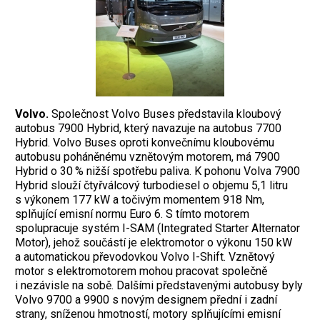
Volvo.
Společnost Volvo Buses představila kloubový
autobus 7900 Hybrid, který navazuje na autobus 7700
Hybrid. Volvo Buses oproti konvečnímu kloubovému
autobusu poháněnému vznětovým motorem, má 7900
Hybrid o 30 % nižší spotřebu paliva. K pohonu Volva 7900
Hybrid slouží čtyřválcový turbodiesel o objemu 5,1 litru
s výkonem 177 kW a točivým momentem 918 Nm,
splňující emisní normu Euro 6. S tímto motorem
spolupracuje systém I-SAM (Integrated Starter Alternator
Motor), jehož součástí je elektromotor o výkonu 150 kW
a automatickou převodovkou Volvo I-Shift. Vznětový
motor s elektromotorem mohou pracovat společně
i nezávisle na sobě. Dalšími představenými autobusy byly
Volvo 9700 a 9900 s novým designem přední i zadní
strany, sníženou hmotností, motory splňujícími emisní