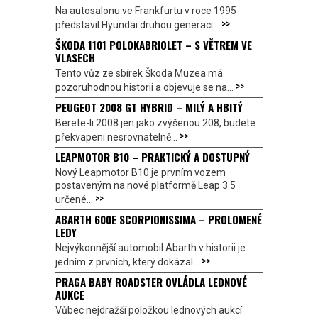
Na autosalonu ve Frankfurtu v roce 1995
>>
představil Hyundai druhou generaci...
ŠKODA 1101 POLOKABRIOLET – S VĚTREM VE
VLASECH
Tento vůz ze sbírek Škoda Muzea má
>>
pozoruhodnou historii a objevuje se na...
PEUGEOT 2008 GT HYBRID – MILÝ A HBITÝ
Berete-li 2008 jen jako zvýšenou 208, budete
>>
překvapeni nesrovnatelně...
LEAPMOTOR B10 – PRAKTICKÝ A DOSTUPNÝ
Nový Leapmotor B10 je prvním vozem
postaveným na nové platformě Leap 3.5
>>
určené...
ABARTH 600E SCORPIONISSIMA – PROLOMENÉ
LEDY
Nejvýkonnější automobil Abarth v historii je
>>
jedním z prvních, který dokázal...
PRAGA BABY ROADSTER OVLÁDLA LEDNOVÉ
AUKCE
Vůbec nejdražší položkou lednových aukcí