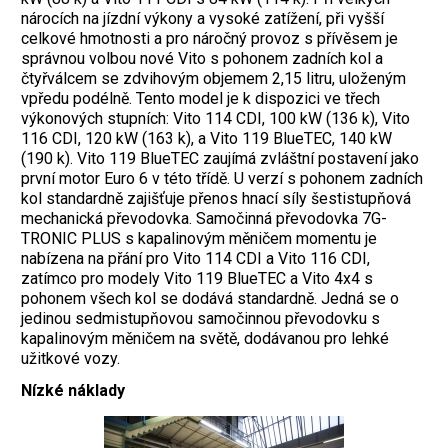
nárocích na jízdní výkony a vysoké zatížení, při vyšší
celkové hmotnosti a pro náročný provoz s přívěsem je
správnou volbou nové Vito s pohonem zadních kol a
čtyřválcem se zdvihovým objemem 2,15 litru, uloženým
vpředu podélně. Tento model je k dispozici ve třech
výkonových stupních: Vito 114 CDI, 100 kW (136 k), Vito
116 CDI, 120 kW (163 k), a Vito 119 BlueTEC, 140 kW
(190 k). Vito 119 BlueTEC zaujímá zvláštní postavení jako
první motor Euro 6 v této třídě. U verzí s pohonem zadních
kol standardně zajišťuje přenos hnací síly šestistupňová
mechanická převodovka. Samočinná převodovka 7G-
TRONIC PLUS s kapalinovým měničem momentu je
nabízena na přání pro Vito 114 CDI a Vito 116 CDI,
zatímco pro modely Vito 119 BlueTEC a Vito 4x4 s
pohonem všech kol se dodává standardně. Jedná se o
jedinou sedmistupňovou samočinnou převodovku s
kapalinovým měničem na světě, dodávanou pro lehké
užitkové vozy.
Nízké náklady