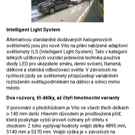
Intelligent Light System
Alternativou standardně dodávaných halogenových
světlometů jsou pro nové Vito na přání nabízené adaptivní
světlomety ILS (Intelligent Light System). Tato v kategorii
lehkých užitkových vozidel jedinečná technika používá
diody LED pro ukazatele směru, denní svícení, tlumená,
dálková a statická odbočovací světla. V závislosti na
rychlosti jízdy se světlomety přizpůsobují variabilním
rozložením světla,podmínkám na dálnici a silnici mimo
město.
Dva rozvory, tři délky, až čtyři hmotnostní varianty
V porovnání s předchůdcem je Vito ve všech třech délkách
o 140 mm delší. Hlavním důvodem je prodloužená příď,
která poskytuje vyšší úroveň ochrany při střetu s
chodcem. Z toho vyplývají hodnoty vnější délky 4895 mm,
5140 mm a 5370 mm. Vnější výška je v závislosti na