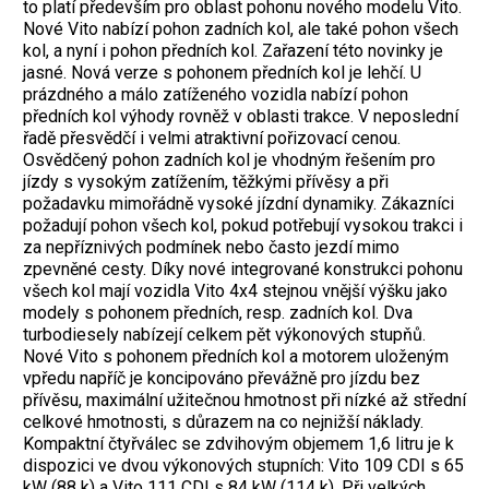
to platí především pro oblast pohonu nového modelu Vito.
Nové Vito nabízí pohon zadních kol, ale také pohon všech
kol, a nyní i pohon předních kol. Zařazení této novinky je
jasné. Nová verze s pohonem předních kol je lehčí. U
prázdného a málo zatíženého vozidla nabízí pohon
předních kol výhody rovněž v oblasti trakce. V neposlední
řadě přesvědčí i velmi atraktivní pořizovací cenou.
Osvědčený pohon zadních kol je vhodným řešením pro
jízdy s vysokým zatížením, těžkými přívěsy a při
požadavku mimořádně vysoké jízdní dynamiky. Zákazníci
požadují pohon všech kol, pokud potřebují vysokou trakci i
za nepříznivých podmínek nebo často jezdí mimo
zpevněné cesty. Díky nové integrované konstrukci pohonu
všech kol mají vozidla Vito 4x4 stejnou vnější výšku jako
modely s pohonem předních, resp. zadních kol. Dva
turbodiesely nabízejí celkem pět výkonových stupňů.
Nové Vito s pohonem předních kol a motorem uloženým
vpředu napříč je koncipováno převážně pro jízdu bez
přívěsu, maximální užitečnou hmotnost při nízké až střední
celkové hmotnosti, s důrazem na co nejnižší náklady.
Kompaktní čtyřválec se zdvihovým objemem 1,6 litru je k
dispozici ve dvou výkonových stupních: Vito 109 CDI s 65
kW (88 k) a Vito 111 CDI s 84 kW (114 k). Při velkých