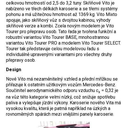
celkovou hmotností od 2,5 do 3,2 tuny. Skříňové Vito je
nabízeno ve třech délkách karoserie a se třemi systémy
pohonu a má užitečnou hmotnost až 1369 kg. Vito Mixto
spojuje, jako skříňový vůz s dvojitou kabinou, výhody
skříňové verze a kombi. Zcela novým modelem je Vito
Tourer pro přepravu osob. Tato řada je tvořena funkční a
robustní variantou Vito Tourer BASE, mnohostrannou
variantou Vito Tourer PRO a modelem Vito Tourer SELECT.
Tourer tak představuje celou modelovou řadu s
individuálně upravenými variantami pro všechny druhy
přepravy osob.
Design
Nové Vito má nezaměnitelný vzhled a přední mřížkou se
přiřazuje k ostatním užitkovým vozům Mercedes-Benz.
Součinitel aerodynamického odporu vzduchu c
= 0,32 je
x
na vůz této kategorie velmi nízký, což snižuje spotřebu
paliva a vylepšuje jízdní výkony. Karoserie nového Vita má
vysokou kvalitu, která je patrná například na úzkých a
rovnoměrných spárách mezi vnějšími panely karoserie.