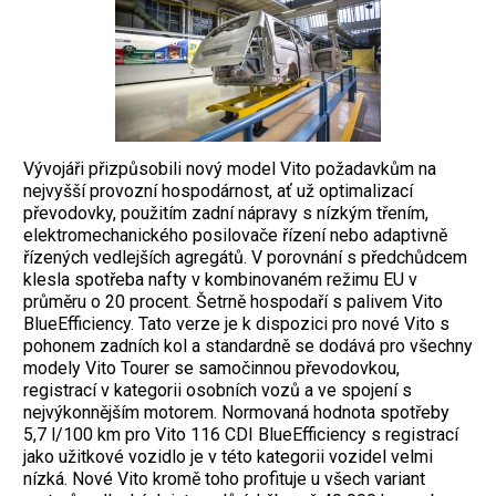
Vývojáři přizpůsobili nový model Vito požadavkům na
nejvyšší provozní hospodárnost, ať už optimalizací
převodovky, použitím zadní nápravy s nízkým třením,
elektromechanického posilovače řízení nebo adaptivně
řízených vedlejších agregátů. V porovnání s předchůdcem
klesla spotřeba nafty v kombinovaném režimu EU v
průměru o 20 procent. Šetrně hospodaří s palivem Vito
BlueEfficiency. Tato verze je k dispozici pro nové Vito s
pohonem zadních kol a standardně se dodává pro všechny
modely Vito Tourer se samočinnou převodovkou,
registrací v kategorii osobních vozů a ve spojení s
nejvýkonnějším motorem. Normovaná hodnota spotřeby
5,7 l/100 km pro Vito 116 CDI BlueEfficiency s registrací
jako užitkové vozidlo je v této kategorii vozidel velmi
nízká. Nové Vito kromě toho profituje u všech variant