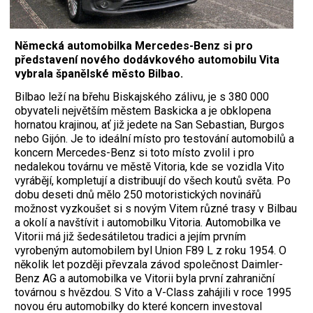
Německá automobilka Mercedes-Benz si pro
představení nového dodávkového automobilu Vita
vybrala španělské město Bilbao.
Bilbao leží na břehu Biskajského zálivu, je s 380 000
obyvateli největším městem Baskicka a je obklopena
hornatou krajinou, ať již jedete na San Sebastian, Burgos
nebo Gijón. Je to ideální místo pro testování automobilů a
koncern Mercedes-Benz si toto místo zvolil i pro
nedalekou továrnu ve městě Vitoria, kde se vozidla Vito
vyrábějí, kompletují a distribuují do všech koutů světa. Po
dobu deseti dnů mělo 250 motoristických novinářů
možnost vyzkoušet si s novým Vitem různé trasy v Bilbau
a okolí a navštívit i automobilku Vitoria. Automobilka ve
Vitorii má již šedesátiletou tradici a jejím prvním
vyrobeným automobilem byl Union F89 L z roku 1954. O
několik let později převzala závod společnost Daimler-
Benz AG a automobilka ve Vitorii byla první zahraniční
továrnou s hvězdou. S Vito a V-Class zahájili v roce 1995
novou éru automobilky do které koncern investoval