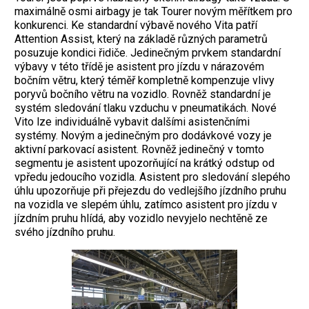
maximálně osmi airbagy je tak Tourer novým měřítkem pro
konkurenci. Ke standardní výbavě nového Vita patří
Attention Assist, který na základě různých parametrů
posuzuje kondici řidiče. Jedinečným prvkem standardní
výbavy v této třídě je asistent pro jízdu v nárazovém
bočním větru, který téměř kompletně kompenzuje vlivy
poryvů bočního větru na vozidlo. Rovněž standardní je
systém sledování tlaku vzduchu v pneumatikách. Nové
Vito lze individuálně vybavit dalšími asistenčními
systémy. Novým a jedinečným pro dodávkové vozy je
aktivní parkovací asistent. Rovněž jedinečný v tomto
segmentu je asistent upozorňující na krátký odstup od
vpředu jedoucího vozidla. Asistent pro sledování slepého
úhlu upozorňuje při přejezdu do vedlejšího jízdního pruhu
na vozidla ve slepém úhlu, zatímco asistent pro jízdu v
jízdním pruhu hlídá, aby vozidlo nevyjelo nechtěně ze
svého jízdního pruhu.