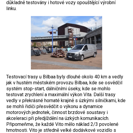
důkladně testovány i hotové vozy opouštějící výrobní
linku.
Testovací trasy u Bilbaa byly dlouhé okolo 40 km a vedly
jak v hustém městském provozu Bilbaa, kde se osvědčil
systém stop-start, dálničními úseky, kde se mohlo
testovat zrychlení a maximální výkon Vita. Další trasy
vedly v překrásné hornaté krajině s úzkými silničkami, kde
se mohli řidiči přesvědčit o výkonu a dynamice
motorových jednotek, činnost brzdové soustavy i
akceleraci při předjíždění na úzkých komunikacích.
Připomeňme, že každé Vito mělo náklad 2/3 povolené
hmotnosti. Vito je středně velké dodávkové vozidlo s