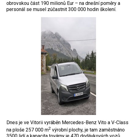
obrovskou část 190 milionů Eur – na dnešní poměry a
personál se musel zúčastnit 300 000 hodin školení.
Dnes je ve Vitorii vyráběn Mercedes-Benz Vito a V-Class
2
na ploše 257 000 m
výrobní plochy, je tam zaměstnáno
3500 lidí a kapacita továrny je 470 dodávkových vozů