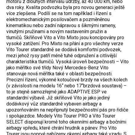
motorů z dlouhých intervalů údržby, až 40 000 km, nebo
dva roky. Kvalita podvozku byla pro novou generaci ještě
více zlepšena. Podílí se na tom například i řízení s
elektromechanickým posilovačem a pozměněnou
kinematikou nebo zadní nápravou s šikmými rameny,
vinutými pružinami a novým nastavením pružin a
tlumičů. Skříňové Vito a Vito Mixto jsou koncipovány pro
vysoké zatížení. Pro Mixto na přání a pro všechny verze
Vito Tourer standardně se dodává komfortní podvozek,
mezi jehož rysy patří méně tuhé odpružení a citlivější
charakteristika tlumičů. Vysoká úroveň bezpečnosti – Vito
jako měřítko své třídy Nový Mercedes-Benz Vito
stanovuje nová měřítka také v oblasti bezpečnosti.
Precizní řízení, výkonné kotoučové brzdy na všech kolech
(v závislosti na modelu 16“ nebo 17“brzdová soustava) –
to je stejně samozřejmé jako ADAPTIVE ESP ve
standardní výbavě. Již skříňové Vito je jako jediný
dodávkový vůz standardně vybaven airbagy a
upozorňováním na nepřipnutý bezpečnostní pás pro řidiče
i spolujezdce. Modely Vito Tourer PRO a Vito Tourer
SELECT disponují kromě toho okenními airbagy a bočními
airbagy vpředu, které chrání hrudník a pánev. Pro Vito
Tourer jsou poprvé nabízeny okenní airbagy také vzadu. S