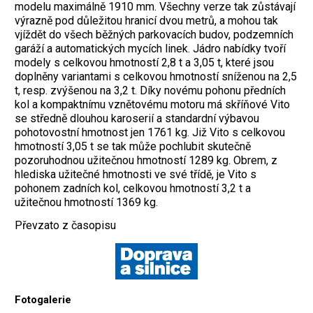
modelu maximálně 1910 mm. Všechny verze tak zůstávají
výrazně pod důležitou hranicí dvou metrů, a mohou tak
vjíždět do všech běžných parkovacích budov, podzemních
garáží a automatických mycích linek. Jádro nabídky tvoří
modely s celkovou hmotností 2,8 t a 3,05 t, které jsou
doplněny variantami s celkovou hmotností sníženou na 2,5
t, resp. zvýšenou na 3,2 t. Díky novému pohonu předních
kol a kompaktnímu vznětovému motoru má skříňové Vito
se středně dlouhou karoserií a standardní výbavou
pohotovostní hmotnost jen 1761 kg. Již Vito s celkovou
hmotností 3,05 t se tak může pochlubit skutečně
pozoruhodnou užitečnou hmotností 1289 kg. Obrem, z
hlediska užitečné hmotnosti ve své třídě, je Vito s
pohonem zadních kol, celkovou hmotností 3,2 t a
užitečnou hmotností 1369 kg.
Převzato z časopisu
Fotogalerie