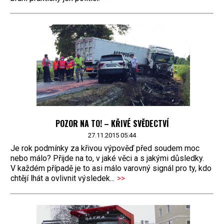
POZOR NA TO! – KŘIVÉ SVĚDECTVÍ
27.11.2015 05:44
Je rok podmínky za křivou výpověď před soudem moc
nebo málo? Přijde na to, v jaké věci a s jakými důsledky.
V každém případě je to asi málo varovný signál pro ty, kdo
chtějí lhát a ovlivnit výsledek...
>>