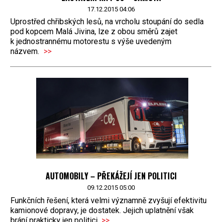
17.12.2015 04:06
Uprostřed chřibských lesů, na vrcholu stoupání do sedla
pod kopcem Malá Jivina, lze z obou směrů zajet
k jednostrannému motorestu s výše uvedeným
názvem.
>>
AUTOMOBILY – PŘEKÁŽEJÍ JEN POLITICI
09.12.2015 05:00
Funkčních řešení, která velmi významně zvyšují efektivitu
kamionové dopravy, je dostatek. Jejich uplatnění však
brání prakticky jen politici.
>>