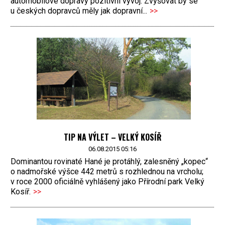
automobilové dopravy pozitivní vývoj. Zvyšovat by se
u českých dopravců měly jak dopravní...
>>
TIP NA VÝLET – VELKÝ KOSÍŘ
06.08.2015 05:16
Dominantou rovinaté Hané je protáhlý, zalesněný „kopec“
o nadmořské výšce 442 metrů s rozhlednou na vrcholu;
v roce 2000 oficiálně vyhlášený jako Přírodní park Velký
Kosíř.
>>