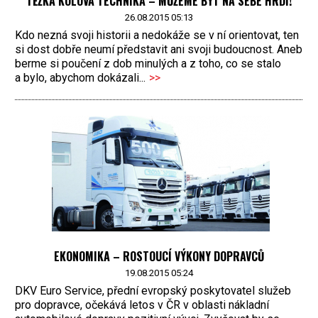
TĚŽKÁ KOLOVÁ TECHNIKA – MŮŽEME BÝT NA SEBE HRDI!
26.08.2015 05:13
Kdo nezná svoji historii a nedokáže se v ní orientovat, ten
si dost dobře neumí představit ani svoji budoucnost. Aneb
berme si poučení z dob minulých a z toho, co se stalo
a bylo, abychom dokázali...
>>
EKONOMIKA – ROSTOUCÍ VÝKONY DOPRAVCŮ
19.08.2015 05:24
DKV Euro Service, přední evropský poskytovatel služeb
pro dopravce, očekává letos v ČR v oblasti nákladní