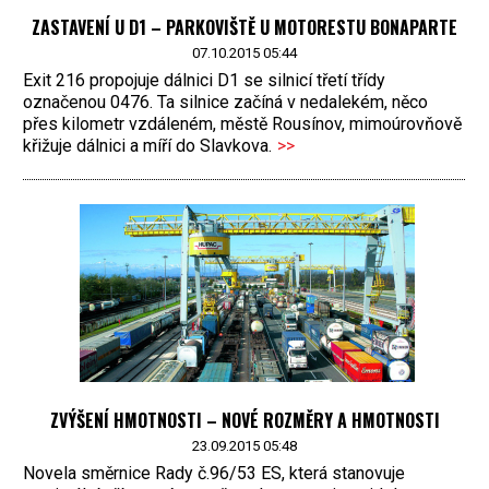
ZASTAVENÍ U D1 – PARKOVIŠTĚ U MOTORESTU BONAPARTE
07.10.2015 05:44
Exit 216 propojuje dálnici D1 se silnicí třetí třídy
označenou 0476. Ta silnice začíná v nedalekém, něco
přes kilometr vzdáleném, městě Rousínov, mimoúrovňově
křižuje dálnici a míří do Slavkova.
>>
ZVÝŠENÍ HMOTNOSTI – NOVÉ ROZMĚRY A HMOTNOSTI
23.09.2015 05:48
Novela směrnice Rady č.96/53 ES, která stanovuje