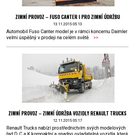
ZIMNÍ PROVOZ – FUSO CANTER I PRO ZIMNÍ ÚDRŽBU
13.11.2015 05:13
Automobil Fuso Canter model je v rámci koncernu Daimler
velmi úspěšný v prodeji na celém světě.
>>
ZIMNÍ PROVOZ – ZIMNÍ ÚDRŽBA VOZIDLY RENAULT TRUCKS
12.11.2015 05:17
Renault Trucks nabízí prostřednictvím svých modelových
řad D, C a K kompaktní a snadno ovladatelná vozidla, která