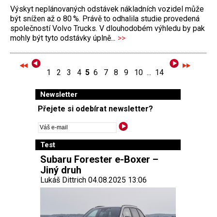
Výskyt neplánovaných odstávek nákladních vozidel může
být snížen až o 80 %. Právě to odhalila studie provedená
společností Volvo Trucks. V dlouhodobém výhledu by pak
mohly být tyto odstávky úplně...
>>
1
2
3
4
5
6
7
8
9
10
...
14
Newsletter
Přejete si odebírat newsletter?
Test
Subaru Forester e-Boxer –
Jiný druh
Lukáš Dittrich 04.08.2025 13:06