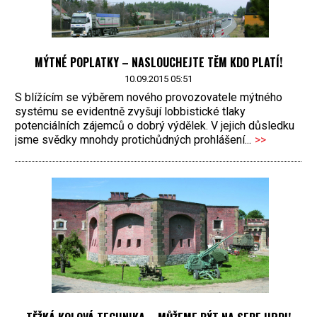
MÝTNÉ POPLATKY – NASLOUCHEJTE TĚM KDO PLATÍ!
10.09.2015 05:51
S blížícím se výběrem nového provozovatele mýtného
systému se evidentně zvyšují lobbistické tlaky
potenciálních zájemců o dobrý výdělek. V jejich důsledku
jsme svědky mnohdy protichůdných prohlášení...
>>