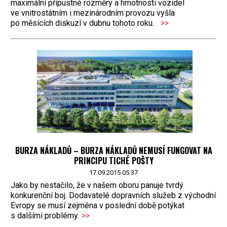
maximální přípustné rozměry a hmotnosti vozidel
ve vnitrostátním i mezinárodním provozu vyšla
po měsících diskuzí v dubnu tohoto roku.
>>
BURZA NÁKLADŮ – BURZA NÁKLADŮ NEMUSÍ FUNGOVAT NA
PRINCIPU TICHÉ POŠTY
17.09.2015 05:37
Jako by nestačilo, že v našem oboru panuje tvrdý
konkurenční boj. Dodavatelé dopravních služeb z východní
Evropy se musí zejména v poslední době potýkat
s dalšími problémy.
>>