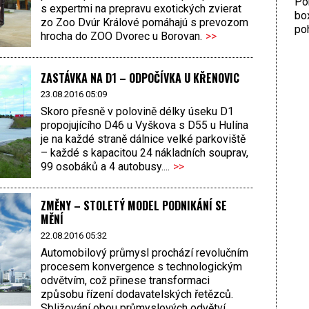
Por
s expertmi na prepravu exotických zvierat
bo
zo Zoo Dvúr Králové pomáhajú s prevozom
poh
hrocha do ZOO Dvorec u Borovan.
>>
ZASTÁVKA NA D1 – ODPOČÍVKA U KŘENOVIC
23.08.2016 05:09
Skoro přesně v polovině délky úseku D1
propojujícího D46 u Vyškova s D55 u Hulína
je na každé straně dálnice velké parkoviště
– každé s kapacitou 24 nákladních souprav,
99 osobáků a 4 autobusy....
>>
ZMĚNY – STOLETÝ MODEL PODNIKÁNÍ SE
MĚNÍ
22.08.2016 05:32
Automobilový průmysl prochází revolučním
procesem konvergence s technologickým
odvětvím, což přinese transformaci
způsobu řízení dodavatelských řetězců.
Sbližování obou průmyslových odvětví