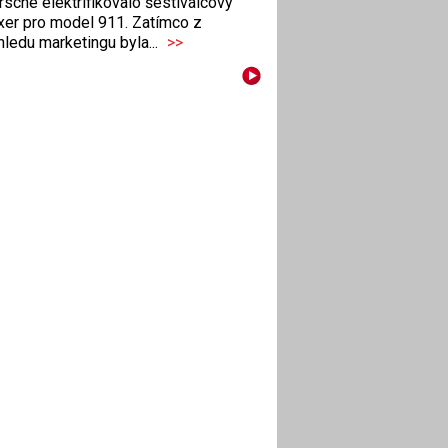
sche elektrifikovalo šestiválcový
xer pro model 911. Zatímco z
ledu marketingu byla...
>>