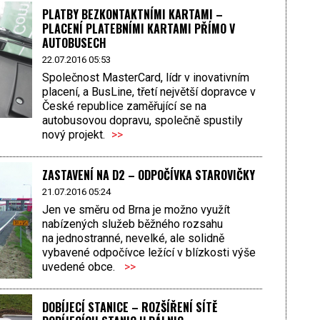
PLATBY BEZKONTAKTNÍMI KARTAMI –
PLACENÍ PLATEBNÍMI KARTAMI PŘÍMO V
AUTOBUSECH
22.07.2016 05:53
Společnost MasterCard, lídr v inovativním
placení, a BusLine, třetí největší dopravce v
České republice zaměřující se na
autobusovou dopravu, společně spustily
nový projekt.
>>
ZASTAVENÍ NA D2 – ODPOČÍVKA STAROVIČKY
21.07.2016 05:24
Jen ve směru od Brna je možno využít
nabízených služeb běžného rozsahu
na jednostranné, nevelké, ale solidně
vybavené odpočívce ležící v blízkosti výše
uvedené obce.
>>
DOBÍJECÍ STANICE – ROZŠÍŘENÍ SÍTĚ