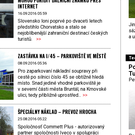
MOHOU POŘÍDIT DÁLNIČNÍ ZNÁMKU PŘES
INTERNET
16.09.2016 05:59
Slovensko loni poprvé po dvaceti letech
Ji
předstihlo Chorvatsko a stalo se
sá
nejoblíbenější zahraniční destinací českých
a u
turistů.
>>
ZASTÁVKA NA I/45 – PARKOVIŠTĚ VE MĚSTĚ
Te
08.09.2016 05:36
Po
Pro zaparkovaní nákladní soupravy při
Tu
cestě po silnici číslo 45 se obtížně hledá
Pe
místo. Snad jediné vhodné parkoviště je
v severní části města Bruntál, na Krnovské
ulici, tedy přibližně uprostřed...
>>
ŠPECIÁLNY NÁKLAD – PREVOZ HROCHA
25.08.2016 05:22
Spoločnosť Commett Plus - autorizovaný
partner spoločnosti Iveco v spolupráci