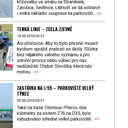
křižovatky ve směru na Štramberk,
Závišice, Sedlnice, Libhošť se dá odstavit
i velká nákladní souprava na parkovišti...
>>
TENKÁ LINIE – ZCELA ZJEVNĚ
14.06.2016 05:57
Asi příslovce. Aby to bylo přesně, museli
bychom oprášit znalosti ze školy. Slůvka
bez nějakého valného významu a pro
silniční provoz nebo vůbec pro nás
nedůležitá. Chyba! Slovíčka, která nás
mohou...
>>
ZASTÁVKA NA I/55 – PARKOVIŠTĚ VELKÝ
TÝNEC
03.06.2016 05:51
Také na trase Olomouc-Přerov, dva
kilometry za exitem 276 na D35, bylo
vybudováno středně velké parkoviště.
>>