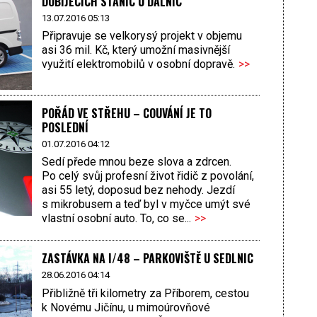
DOBÍJECÍCH STANIC U DÁLNIC
13.07.2016 05:13
Připravuje se velkorysý projekt v objemu
asi 36 mil. Kč, který umožní masivnější
využití elektromobilů v osobní dopravě.
>>
POŘÁD VE STŘEHU – COUVÁNÍ JE TO
POSLEDNÍ
01.07.2016 04:12
Sedí přede mnou beze slova a zdrcen.
Po celý svůj profesní život řidič z povolání,
asi 55 letý, doposud bez nehody. Jezdí
s mikrobusem a teď byl v myčce umýt své
vlastní osobní auto. To, co se...
>>
ZASTÁVKA NA I/48 – PARKOVIŠTĚ U SEDLNIC
28.06.2016 04:14
Přibližně tři kilometry za Příborem, cestou
k Novému Jičínu, u mimoúrovňové