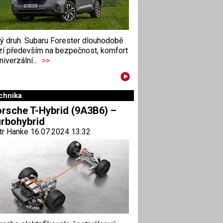
ný druh. Subaru Forester dlouhodobě
zí především na bezpečnost, komfort
niverzální...
>>
chnika
rsche T-Hybrid (9A3B6) –
rbohybrid
tr Hanke 16.07.2024 13:32