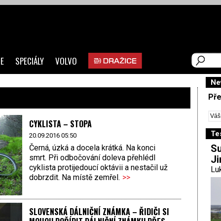
E
SPECIÁLY
VOLVO
Ne
Pře
CYKLISTA – STOPA
Te
20.09.2016 05:50
Su
Černá, úzká a docela krátká. Na konci
smrt. Při odbočování doleva přehlédl
Ji
cyklista protijedoucí oktávii a nestačil už
Luk
dobrzdit. Na místě zemřel.
>>
SLOVENSKÁ DÁLNIČNÍ ZNÁMKA – ŘIDIČI SI