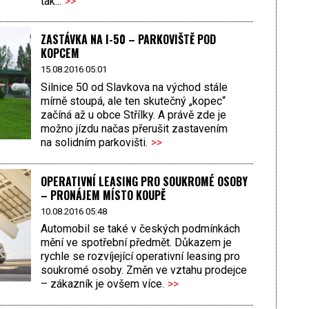
tak...
>>
ZASTÁVKA NA I-50 – PARKOVIŠTĚ POD
KOPCEM
15.08.2016 05:01
Silnice 50 od Slavkova na východ stále
mírně stoupá, ale ten skutečný „kopec“
začíná až u obce Střílky. A právě zde je
možno jízdu načas přerušit zastavením
na solidním parkovišti.
>>
OPERATIVNÍ LEASING PRO SOUKROMÉ OSOBY
– PRONÁJEM MÍSTO KOUPĚ
10.08.2016 05:48
Automobil se také v českých podmínkách
mění ve spotřební předmět. Důkazem je
rychle se rozvíjející operativní leasing pro
soukromé osoby. Změn ve vztahu prodejce
– zákazník je ovšem více.
>>