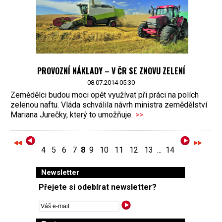
PROVOZNÍ NÁKLADY – V ČR SE ZNOVU ZELENÍ
08.07.2014 05:30
Zemědělci budou moci opět využívat při práci na polích
zelenou naftu. Vláda schválila návrh ministra zemědělství
Mariana Jurečky, který to umožňuje.
>>
4
5
6
7
8
9
10
11
12
13
...
14
Newsletter
Přejete si odebírat newsletter?