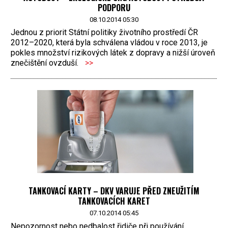
PODPORU
08.10.2014 05:30
Jednou z priorit Státní politiky životního prostředí ČR
2012–2020, která byla schválena vládou v roce 2013, je
pokles množství rizikových látek z dopravy a nižší úroveň
znečištění ovzduší.
>>
TANKOVACÍ KARTY – DKV VARUJE PŘED ZNEUŽITÍM
TANKOVACÍCH KARET
07.10.2014 05:45
Nepozornost nebo nedbalost řidiče při používání