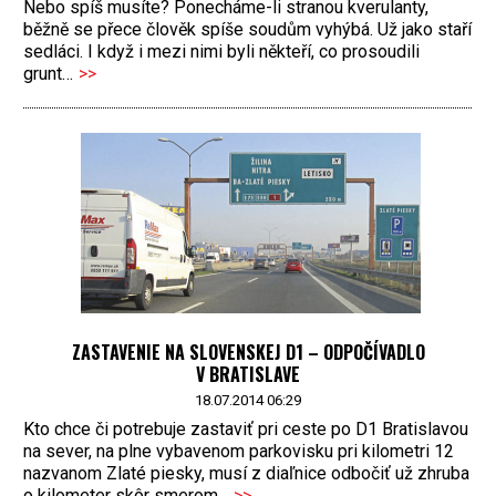
Nebo spíš musíte? Ponecháme-li stranou kverulanty,
běžně se přece člověk spíše soudům vyhýbá. Už jako staří
sedláci. I když i mezi nimi byli někteří, co prosoudili
grunt…
>>
ZASTAVENIE NA SLOVENSKEJ D1 – ODPOČÍVADLO
V BRATISLAVE
18.07.2014 06:29
Kto chce či potrebuje zastaviť pri ceste po D1 Bratislavou
na sever, na plne vybavenom parkovisku pri kilometri 12
nazvanom Zlaté piesky, musí z diaľnice odbočiť už zhruba
o kilometer skôr smerom...
>>