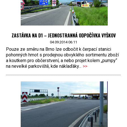
ZASTÁVKA NA D1 – JEDNOSTRANNÁ ODPOČÍVKA VYŠKOV
04.09.2014 06:11
Pouze ze směru na Brno lze odbočit k čerpací stanici
pohonných hmot s prodejnou obvyklého sortimentu zboží
a koutkem pro občerstvení, a nebo projet kolem „pumpy“
na nevelké parkoviště, kde náklaďáky...
>>