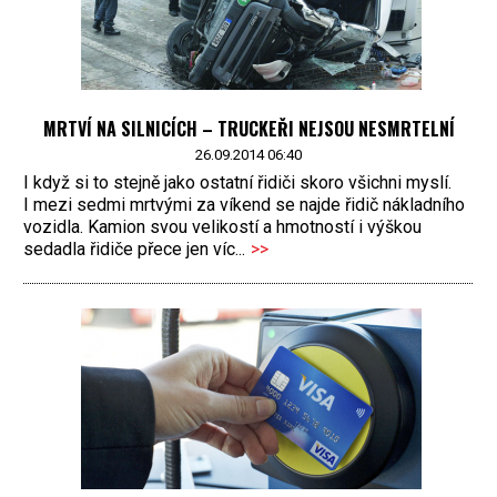
MRTVÍ NA SILNICÍCH – TRUCKEŘI NEJSOU NESMRTELNÍ
26.09.2014 06:40
I když si to stejně jako ostatní řidiči skoro všichni myslí.
I mezi sedmi mrtvými za víkend se najde řidič nákladního
vozidla. Kamion svou velikostí a hmotností i výškou
sedadla řidiče přece jen víc...
>>