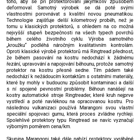
toho, aby se při protektorování jakýmkoliv způsobem
deformoval. Samotný výrobek se dá poté svými
vlastnostmi porovnávat s kvalitní novou pneumatikou.
Technologie zajišťuje delší kilometrový proběh, než je
tomu u klasických protektorů, s ohledem na co možná
nejvyšší stupeň bezpečnosti na všech typech povrchů
během celého životního cyklu. Výroba samotného
„kroužku“ podléhá náročným kvalitativním kontrolám.
Oproti klasické výrobě protektorů má Ringtread přednost,
že během pasování na kostru nedochází k žádnému
řezání, upravování a napojování běhounu, protože samotný
protektor na kostru přesně sedne. Tím pádem také
nedochází k nežádoucím kontaktům s ostatními materiály,
které by mohly v budoucnu způsobit kontaminaci a další
s ní spojené pevnostní problémy. Běhoun nanášejí na
kostry automatické stroje Ringtreader, které kruh nejprve
vystředí a poté navléknou na opracovanou kostru. Pro
následnou vulkanizaci používá Marangoni svou vlastní
speciální spojovaci gumu, která proces zvládne rychleji.
Spolehlivé protektory typu Ringtread se navíc vyznačují
výborným poměrem cena/km.
Skupina Marangoni také dále nabízí protektory vyráběné