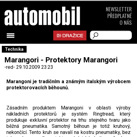
NEWSLETTER
PŘEDPLATNÉ
O NÁS
Technika
Marangori - Protektory Marangori
-red-
29.10.2009 23:23
Marangoni je tradičním a známým italským výrobcem
protektorovacích běhounů.
Zásadním produktem Marangoni v oblasti výroby
nákladních protektorů je systém Ringtread, který
produkuje exkluvní protektor na trhu stejného tvaru jako
běžná pneumatika. Samotný běhoun je totiž kruhový,
nekončící. Tento kruh se navalí na kostru pneumatiky, bez