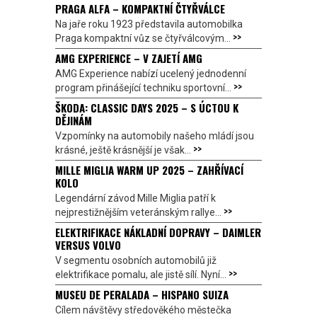
PRAGA ALFA – KOMPAKTNÍ ČTYŘVÁLCE
Na jaře roku 1923 představila automobilka
>>
Praga kompaktní vůz se čtyřválcovým...
AMG EXPERIENCE – V ZAJETÍ AMG
AMG Experience nabízí ucelený jednodenní
>>
program přinášející techniku sportovní...
ŠKODA: CLASSIC DAYS 2025 – S ÚCTOU K
DĚJINÁM
Vzpomínky na automobily našeho mládí jsou
>>
krásné, ještě krásnější je však...
MILLE MIGLIA WARM UP 2025 – ZAHŘÍVACÍ
KOLO
Legendární závod Mille Miglia patří k
>>
nejprestižnějším veteránským rallye...
ELEKTRIFIKACE NÁKLADNÍ DOPRAVY – DAIMLER
VERSUS VOLVO
V segmentu osobních automobilů již
>>
elektrifikace pomalu, ale jistě sílí. Nyní...
MUSEU DE PERALADA – HISPANO SUIZA
Cílem návštěvy středověkého městečka