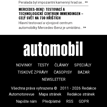
>>
Peralada byl impozantní kamenný hrad se...
MERCEDES-BENZ: TESTOVACÍ A
TECHNOLOGICKÉ CENTRUM IMMENDINGEN –
CELÝ SVĚT NA 730 HŘIŠTÍCH
Hlavní testovací a vývojové centrum
>>
automobilky Mercedes-Benz je umístěno...
NOVINKY
TESTY
ČLÁNKY
SPECIÁLY
TISKOVÉ ZPRÁVY
ČASOPISY
BAZAR
NEWSLETTER
Všechna práva vyhrazena ©
|
2011 - 2026 Redakce
Automotorevue
|
Mapa stránek
|
Redakce stránek
|
Napište nám
|
Předplatné
|
RSS
|
GDPR
|