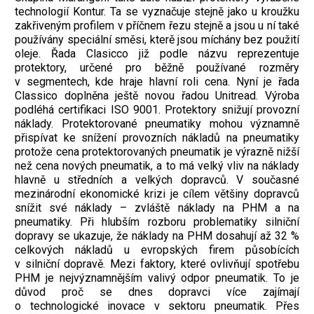
technologií Kontur. Ta se vyznačuje stejně jako u kroužku
zakřiveným profilem v příčnem řezu stejně a jsou u ní také
používány speciální směsi, kterě jsou míchány bez použití
oleje. Řada Clasicco již podle názvu reprezentuje
protektory, určené pro běžně používané rozměry
v segmentech, kde hraje hlavní roli cena. Nyní je řada
Classico doplněna ještě novou řadou Unitread. Výroba
podléhá certifikaci ISO 9001. Protektory snižují provozní
náklady. Protektorované pneumatiky mohou významně
přispívat ke snížení provozních nákladů na pneumatiky
protože cena protektorovaných pneumatik je výrazně nižší
než cena nových pneumatik, a to má velký vliv na náklady
hlavně u středních a velkých dopravců. V současné
mezinárodní ekonomické krizi je cílem většiny dopravců
snížit své náklady – zvláště náklady na PHM a na
pneumatiky. Při hlubším rozboru problematiky silniční
dopravy se ukazuje, že náklady na PHM dosahují až 32 %
celkových nákladů u evropských firem působících
v silniční dopravě. Mezi faktory, které ovlivňují spotřebu
PHM je nejvýznamnějším valivý odpor pneumatik. To je
důvod proč se dnes dopravci více zajímají
o technologické inovace v sektoru pneumatik. Přes