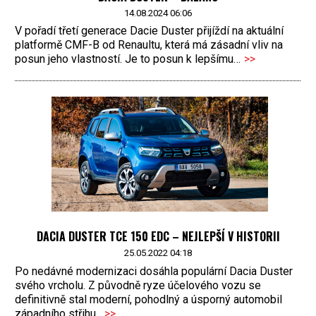
14.08.2024 06:06
V pořadí třetí generace Dacie Duster přijíždí na aktuální
platformě CMF-B od Renaultu, která má zásadní vliv na
posun jeho vlastností. Je to posun k lepšímu…
>>
DACIA DUSTER TCE 150 EDC – NEJLEPŠÍ V HISTORII
25.05.2022 04:18
Po nedávné modernizaci dosáhla populární Dacia Duster
svého vrcholu. Z původně ryze účelového vozu se
definitivně stal moderní, pohodlný a úsporný automobil
západního střihu.
>>