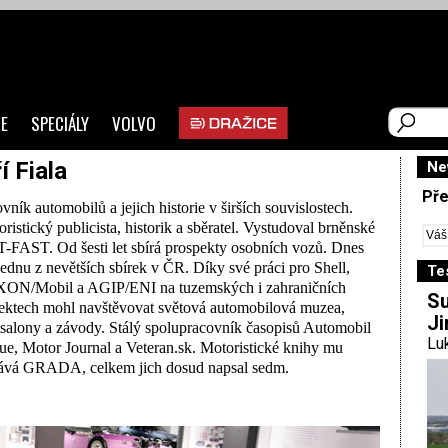
E
SPECIÁLY
VOLVO
ří Fiala
Ne
Pře
vník automobilů a jejich historie v širších souvislostech.
ristický publicista, historik a sběratel. Vystudoval brněnské
FAST. Od šesti let sbírá prospekty osobních vozů. Dnes
ednu z nevětších sbírek v ČR. Díky své práci pro Shell,
Te
ON/Mobil a AGIP/ENI na tuzemských i zahraničních
Su
ektech mohl navštěvovat světová automobilová muzea,
Ji
salony a závody. Stálý spolupracovník časopisů Automobil
Luk
e, Motor Journal a Veteran.sk. Motoristické knihy mu
ává GRADA, celkem jich dosud napsal sedm.