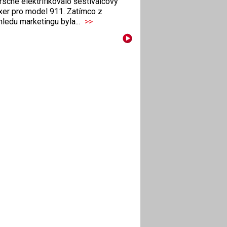
sche elektrifikovalo šestiválcový
xer pro model 911. Zatímco z
ledu marketingu byla...
>>