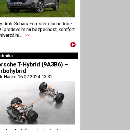
ný druh. Subaru Forester dlouhodobě
zí především na bezpečnost, komfort
niverzální...
>>
chnika
rsche T-Hybrid (9A3B6) –
rbohybrid
tr Hanke 16.07.2024 13:32