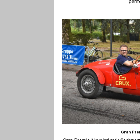
perif
Gran Prem