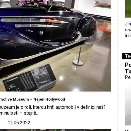
Ji
sá
a u
Te
Po
Tu
Pe
omotive Museum – Nejen Hollywood
uzeum je o roli, kterou hrál automobil v definici naší
minulosti – stejně...
11.06.2022