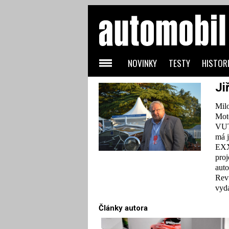
NOVINKY
TESTY
HISTORI
Ji
Milo
Moto
VUT-
má j
EXX
proj
auto
Revu
vyd
Články autora