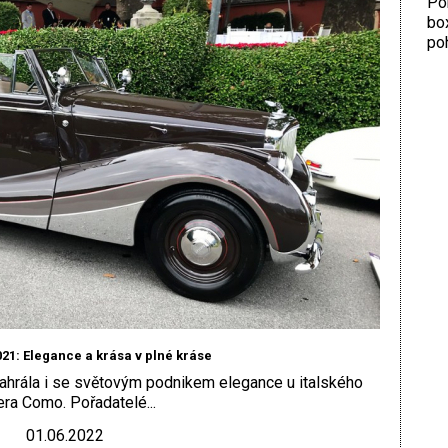
Por
bo
poh
021: Elegance a krása v plné kráse
 zahrála i se světovým podnikem elegance u italského
era Como. Pořadatelé...
01.06.2022