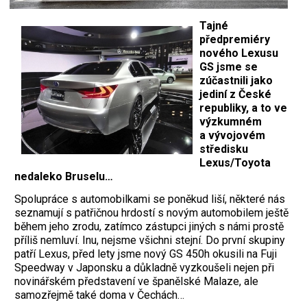
Tajné
předpremiéry
nového Lexusu
GS jsme se
zúčastnili jako
jediní z České
republiky, a to ve
výzkumném
a vývojovém
středisku
Lexus/Toyota
nedaleko Bruselu…
Spolupráce s automobilkami se poněkud liší, některé nás
seznamují s patřičnou hrdostí s novým automobilem ještě
během jeho zrodu, zatímco zástupci jiných s námi prostě
příliš nemluví. Inu, nejsme všichni stejní. Do první skupiny
patří Lexus, před lety jsme nový GS 450h okusili na Fuji
Speedway v Japonsku a důkladně vyzkoušeli nejen při
novinářském představení ve španělské Malaze, ale
samozřejmě také doma v Čechách…