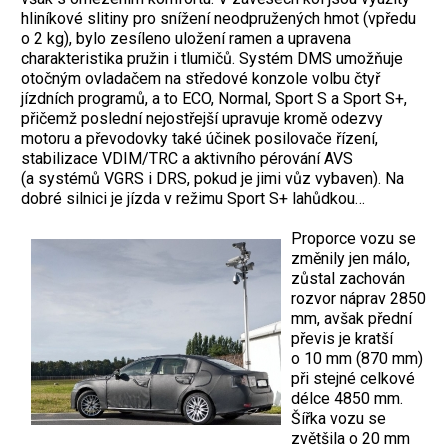
hliníkové slitiny pro snížení neodpružených hmot (vpředu
o 2 kg), bylo zesíleno uložení ramen a upravena
charakteristika pružin i tlumičů. Systém DMS umožňuje
otočným ovladačem na středové konzole volbu čtyř
jízdních programů, a to ECO, Normal, Sport S a Sport S+,
přičemž poslední nejostřejší upravuje kromě odezvy
motoru a převodovky také účinek posilovače řízení,
stabilizace VDIM/TRC a aktivního pérování AVS
(a systémů VGRS i DRS, pokud je jimi vůz vybaven). Na
dobré silnici je jízda v režimu Sport S+ lahůdkou…
Proporce vozu se
změnily jen málo,
zůstal zachován
rozvor náprav 2850
mm, avšak přední
převis je kratší
o 10 mm (870 mm)
při stejné celkové
délce 4850 mm.
Šířka vozu se
zvětšila o 20 mm