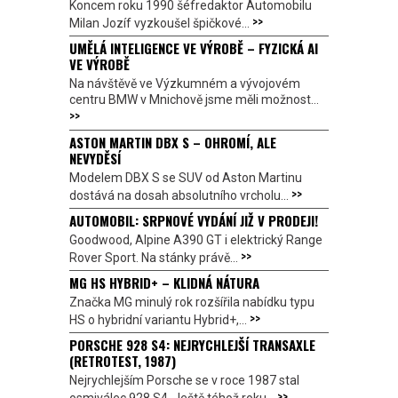
Koncem roku 1990 šéfredaktor Automobilu
>>
Milan Jozíf vyzkoušel špičkové...
UMĚLÁ INTELIGENCE VE VÝROBĚ – FYZICKÁ AI
VE VÝROBĚ
Na návštěvě ve Výzkumném a vývojovém
centru BMW v Mnichově jsme měli možnost...
>>
ASTON MARTIN DBX S – OHROMÍ, ALE
NEVYDĚSÍ
Modelem DBX S se SUV od Aston Martinu
>>
dostává na dosah absolutního vrcholu...
AUTOMOBIL: SRPNOVÉ VYDÁNÍ JIŽ V PRODEJI!
Goodwood, Alpine A390 GT i elektrický Range
>>
Rover Sport. Na stánky právě...
MG HS HYBRID+ – KLIDNÁ NÁTURA
Značka MG minulý rok rozšířila nabídku typu
>>
HS o hybridní variantu Hybrid+,...
PORSCHE 928 S4: NEJRYCHLEJŠÍ TRANSAXLE
(RETROTEST, 1987)
Nejrychlejším Porsche se v roce 1987 stal
>>