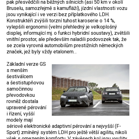
pak přesvědčili na běžných silnicích (asi 50 km v okolí
Bruselu, samozřejmě s kamufláží), jízdní vlastnosti vozu
jsou vynikající i ve verzi bez příplatkového LDH.
Konstruktéři zvýšili torzní tuhost karoserie o 14 %,
vylepšili ergonomii (velmi přehledný je velkoplošný
displej, informující mj. o funkci hybridní soustavy), zvětšili
vnitřní prostor, ale především naladili podovozek tak, že
se zcela vyrovná automobilům prestižních německých
značek, jež byly vždy etalonem…
Základní verze GS
s menším
šestiválcem
a šestistupňovou
samočinnou
převodovkou
rovněž dostala
upravené pérování
i řízení, vyšší
modely mají
sériově elektronické adaptivní pérování a nejvyšší (F-
Sport) zmíněný systém LDH pro ještě větší agilitu, nikoli
však s omezením komfortu. V závěsech kol jsou využity