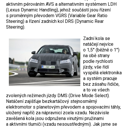
aktivním pérováním AVS a alternativním systémem LDH
(Lexus Dynamic Handling), jehož součástí jsou řízení
s proměnným převodem VGRS (Variable Gear Ratio
Steering) a řízení zadních kol DRS (Dynamic Rear
Steering).
Zadní kola se
natáčejí nejvíce
o 1,5° (běžně o 1°)
na obě strany
podle rychlosti
jízdy, vše řídí
vyspělá elektronika
a systém pracuje
bez zásahu řidiče,
a to ve všech
zvolených režimech jízdy DMS (Drive Mode Select).
Natáčení zajišťuje bezkartáčový stejnosměrný
elektromotor s planetovým převodem a spojovacími táhly,
uložený napříč za nápravnicí zcela vzadu. Nezávisle
zavěšená kola jsou odpružena vinutými pružinami
a aktivními tlumiči (vzadu nesoustřednými). Jak jsme se