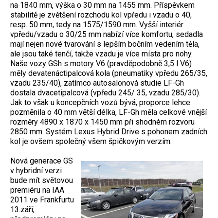
na 1840 mm, výška o 30 mm na 1455 mm. Příspěvkem
stabilitě je zvětšení rozchodu kol vpředu i vzadu o 40,
resp. 50 mm, tedy na 1575/1590 mm. Vyšší interiér
vpředu/vzadu o 30/25 mm nabízí více komfortu, sedadla
mají nejen nové tvarování s lepším bočním vedením těla,
ale jsou také tenčí, takže vzadu je více místa pro nohy.
Naše vozy GSh s motory V6 (pravděpodobně 3,5 l V6)
měly devatenáctipalcová kola (pneumatiky vpředu 265/35,
vzadu 235/40), zatímco autosalonová studie LF-Gh
dostala dvacetipalcová (vpředu 245/ 35, vzadu 285/30).
Jak to však u koncepčních vozů bývá, proporce lehce
pozměnila o 40 mm větší délka, LF-Gh měla celkové vnější
rozměry 4890 x 1870 x 1450 mm při shodném rozvoru
2850 mm. Systém Lexus Hybrid Drive s pohonem zadních
kol je ovšem společný všem špičkovým verzím.
Nová generace GS
v hybridní verzi
bude mít světovou
premiéru na IAA
2011 ve Frankfurtu
13.září;