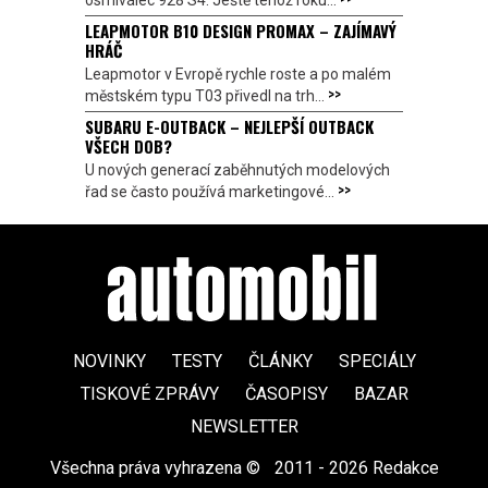
osmiválec 928 S4. Ještě téhož roku...
LEAPMOTOR B10 DESIGN PROMAX – ZAJÍMAVÝ
HRÁČ
Leapmotor v Evropě rychle roste a po malém
>>
městském typu T03 přivedl na trh...
SUBARU E-OUTBACK – NEJLEPŠÍ OUTBACK
VŠECH DOB?
U nových generací zaběhnutých modelových
>>
řad se často používá marketingové...
NOVINKY
TESTY
ČLÁNKY
SPECIÁLY
TISKOVÉ ZPRÁVY
ČASOPISY
BAZAR
NEWSLETTER
Všechna práva vyhrazena ©
|
2011 - 2026 Redakce