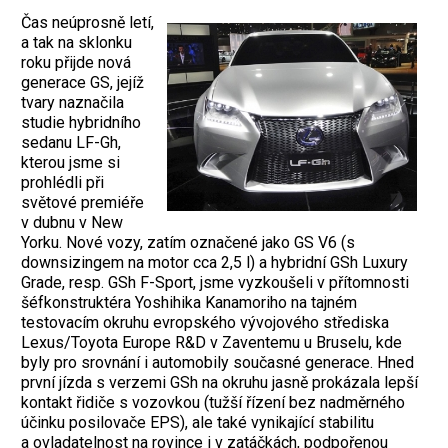
Čas neúprosně letí,
a tak na sklonku
roku přijde nová
generace GS, jejíž
tvary naznačila
studie hybridního
sedanu LF-Gh,
kterou jsme si
prohlédli při
světové premiéře
v dubnu v New
Yorku. Nové vozy, zatím označené jako GS V6 (s
downsizingem na motor cca 2,5 l) a hybridní GSh Luxury
Grade, resp. GSh F-Sport, jsme vyzkoušeli v přítomnosti
šéfkonstruktéra Yoshihika Kanamoriho na tajném
testovacím okruhu evropského vývojového střediska
Lexus/Toyota Europe R&D v Zaventemu u Bruselu, kde
byly pro srovnání i automobily současné generace. Hned
první jízda s verzemi GSh na okruhu jasně prokázala lepší
kontakt řidiče s vozovkou (tužší řízení bez nadměrného
účinku posilovače EPS), ale také vynikající stabilitu
a ovladatelnost na rovince i v zatáčkách, podpořenou