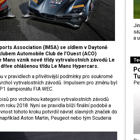
Ji
sá
a u
ports Association (IMSA) se sídlem v Daytoně
klubem Automobile Club de l’Ouest (ACO)
e Mans vznik nové třídy vytrvalostních závodů Le
Te
ž dříve ohlášenou třídu Le Mans Hypercars.
Po
Tu
hu v pravidlech a přívětivější podmínky pro soukromé
vrchol vytrvalostních závodů. Impulsem pro změnu byl
Pe
LMP1 šampionátu FIA WEC.
isů pro vrcholnou kategorii vytrvalostních závodů
 roku 2018. Nyní se pravidla blíží finální podobě a
ávnost tohoto kroku potvrdil návrat slavných značek do
ě například Aston Martin, Peugeot nebo tým Scuderia