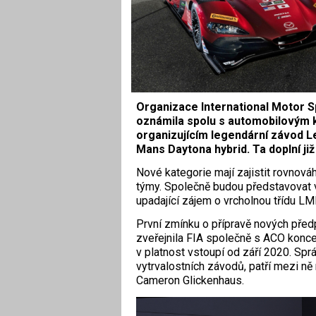
Organizace International Motor S
oznámila spolu s automobilovým 
organizujícím legendární závod L
Mans Daytona hybrid. Ta doplní ji
Nové kategorie mají zajistit rovnová
týmy. Společně budou představovat 
upadající zájem o vrcholnou třídu 
První zmínku o přípravě nových předp
zveřejnila FIA společně s ACO koncem
v platnost vstoupí od září 2020. Spr
vytrvalostních závodů, patří mezi n
Cameron Glickenhaus.