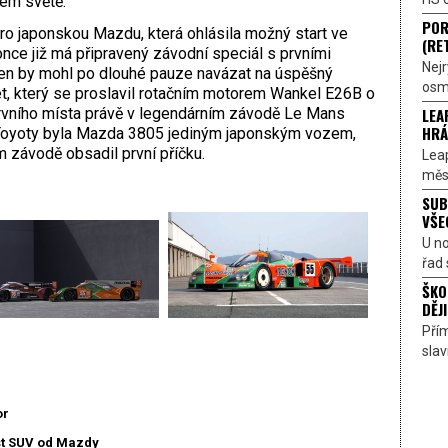
ém světě.
POR
ro japonskou Mazdu, která ohlásila možný start ve
(RE
ce již má připravený závodní speciál s prvními
Nejr
 Ten by mohl po dlouhé pauze navázat na úspěšný
osmi
t, který se proslavil rotačním motorem Wankel E26B o
LEA
rvního místa právě v legendárním závodě Le Mans
HRÁ
 Toyoty byla Mazda 3805 jediným japonským vozem,
m závodě obsadil první příčku.
Lea
měst
SUB
VŠE
U n
řad 
ŠKO
DĚJI
Přím
sla
or
t SUV od Mazdy