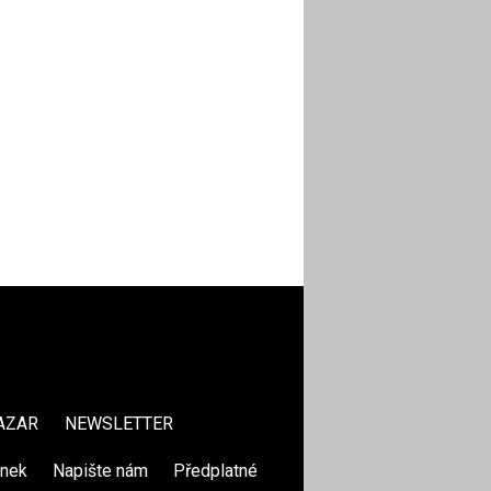
AZAR
NEWSLETTER
ánek
|
Napište nám
|
Předplatné
|