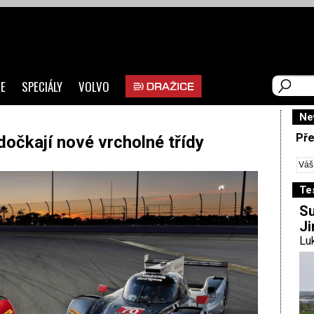
E
SPECIÁLY
VOLVO
Ne
Pře
dočkají nové vrcholné třídy
Te
Su
Ji
Luk