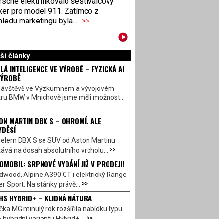
sche elektrifikovalo šestiválcový
xer pro model 911. Zatímco z
ledu marketingu byla...
>>
ší články
LÁ INTELIGENCE VE VÝROBĚ – FYZICKÁ AI
VÝROBĚ
návštěvě ve Výzkumném a vývojovém
tru BMW v Mnichově jsme měli možnost...
ON MARTIN DBX S – OHROMÍ, ALE
YDĚSÍ
elem DBX S se SUV od Aston Martinu
>>
ává na dosah absolutního vrcholu...
OMOBIL: SRPNOVÉ VYDÁNÍ JIŽ V PRODEJI!
dwood, Alpine A390 GT i elektrický Range
>>
r Sport. Na stánky právě...
HS HYBRID+ – KLIDNÁ NÁTURA
ka MG minulý rok rozšířila nabídku typu
>>
 hybridní variantu Hybrid+,...