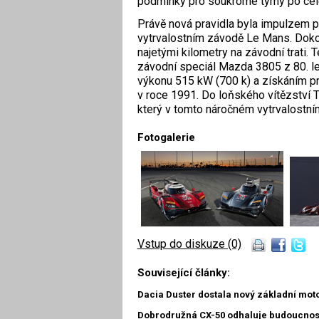
podmínky pro soukromé týmy po cel
Právě nová pravidla byla impulzem p
vytrvalostním závodě Le Mans. Dokon
najetými kilometry na závodní trati.
závodní speciál Mazda 3805 z 80. le
výkonu 515 kW (700 k) a získáním p
v roce 1991. Do loňského vítězství
který v tomto náročném vytrvalostní
Fotogalerie
Vstup do diskuze (0)
Související články:
Dacia Duster dostala nový základní mot
Dobrodružná CX-50 odhaluje budoucnos