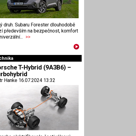
ný druh. Subaru Forester dlouhodobě
zí především na bezpečnost, komfort
niverzální...
>>
chnika
rsche T-Hybrid (9A3B6) –
rbohybrid
tr Hanke 16.07.2024 13:32