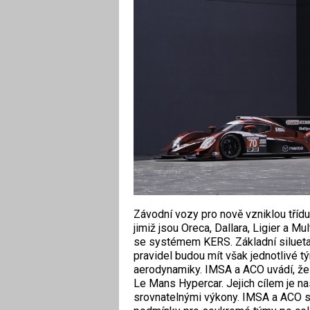
Závodní vozy pro nově vzniklou tříd
jimiž jsou Oreca, Dallara, Ligier a M
se systémem KERS. Základní silueta
pravidel budou mít však jednotlivé 
aerodynamiky. IMSA a ACO uvádí, že ins
Le Mans Hypercar. Jejich cílem je na
srovnatelnými výkony. IMSA a ACO si 