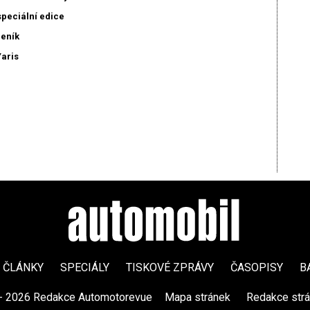
speciální edice
ceník
Yaris
ČLÁNKY
SPECIÁLY
TISKOVÉ ZPRÁVY
ČASOPISY
B
- 2026 Redakce Automotorevue
|
Mapa stránek
|
Redakce str