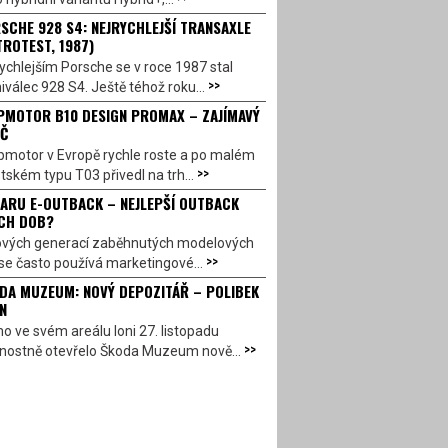
SCHE 928 S4: NEJRYCHLEJŠÍ TRANSAXLE
TROTEST, 1987)
ychlejším Porsche se v roce 1987 stal
>>
válec 928 S4. Ještě téhož roku...
PMOTOR B10 DESIGN PROMAX – ZAJÍMAVÝ
Č
pmotor v Evropě rychle roste a po malém
>>
ském typu T03 přivedl na trh...
ARU E-OUTBACK – NEJLEPŠÍ OUTBACK
CH DOB?
ových generací zaběhnutých modelových
>>
se často používá marketingové...
DA MUZEUM: NOVÝ DEPOZITÁŘ – POLIBEK
N
o ve svém areálu loni 27. listopadu
>>
vnostně otevřelo Škoda Muzeum nově...