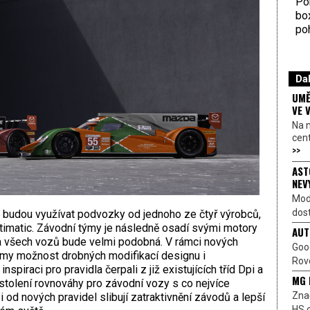
Por
bo
poh
Dal
UMĚ
VE 
Na 
cen
>>
AST
NEV
Mod
dost
u budou využívat podvozky od jednoho ze čtyř výrobců,
ultimatic. Závodní týmy je následně osadí svými motory
AUT
 všech vozů bude velmi podobná. V rámci nových
Goo
týmy možnost drobných modifikací designu i
Rove
piraci pro pravidla čerpali z již existujících tříd Dpi a
MG 
stolení rovnováhy pro závodní vozy s co nejvíce
Znač
od nových pravidel slibují zatraktivnění závodů a lepší
HS o