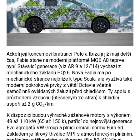
Ačkoli její koncernoví bratranci Polo a Ibiza ji již mají delší
čas, Fabia stane na moderní platformě MQB A0 teprve
nyní. Stávající generace (viz AR 9 a 12/’14) vychází z
mechanického základu PQ26. Nová Fabia má po
mechanické stránce nejblíže k typu Scala, ale využívá také
moderní pokrokové prvky z větší Octavie včetně
samočinně ovládaných žaluzií před chladičem. Ty spolu s
průchodem vzduchu (utěsněným ze stran) k chladiči
uspoří až 2 g CO
/km.
2
K dispozici budou výhradně zážehové motory s výkonem
48 až 110 kW (65 až 150 k), patřící do nejnovější generace
Evo agregátů VW Group a plnící emisní normu Euro 6d.
Základem je litrový tříválec MPI s atmosférickým plněním,