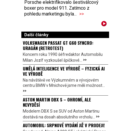
Porsche elektrifikovalo šestiválcový
boxer pro model 911. Zatímco z
pohledu marketingu byla...
>>
Další články
VOLKSWAGEN PASSAT GT G60 SYNCRO:
URAGÁN (RETROTEST)
Koncem roku 1990 šéfredaktor Automobilu
>>
Milan Jozíf vyzkoušel špičkové...
UMĚLÁ INTELIGENCE VE VÝROBĚ – FYZICKÁ AI
VE VÝROBĚ
Na návštěvě ve Výzkumném a vývojovém
centru BMW v Mnichově jsme měli možnost...
>>
ASTON MARTIN DBX S – OHROMÍ, ALE
NEVYDĚSÍ
Modelem DBX S se SUV od Aston Martinu
>>
dostává na dosah absolutního vrcholu...
AUTOMOBIL: SRPNOVÉ VYDÁNÍ JIŽ V PRODEJI!