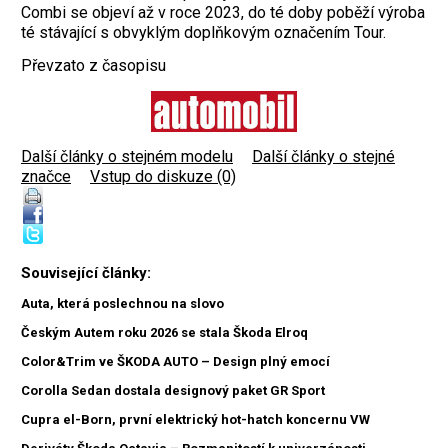
Combi se objeví až v roce 2023, do té doby poběží výroba
té stávající s obvyklým doplňkovým označením Tour.
Převzato z časopisu
Další články o stejném modelu
|
Další články o stejné
značce
|
Vstup do diskuze (0)
Související články:
Auta, která poslechnou na slovo
Českým Autem roku 2026 se stala Škoda Elroq
Color&Trim ve ŠKODA AUTO – Design plný emocí
Corolla Sedan dostala designový paket GR Sport
Cupra el-Born, první elektrický hot-hatch koncernu VW