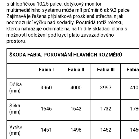
s úhlopříčkou 10,25 palce, dotykový monitor
multimediálního systému může mít průměr 6 až 9,2 palce.
Zajímavě je řešena příplatková prosklená střecha, nijak
neomezující výšku nad sedadly. Postrádá totiž roletku,
kterou nahrazuje odnímatelná, na tři díly skládací clona s
možností odložení pod krycí plato zavazadlového
prostoru.
ŠKODA FABIA: POROVNÁNÍ HLAVNÍCH ROZMĚRŮ
Fabia I
Fabia II
Fabia III
Fabia
Délka
3960
4000
3997
410
(mm)
Šířka
1646
1642
1732
178
(mm)
Výška
1451
1498
1452
146
(mm)