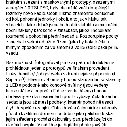
krátkém svezení s maskovanými prototypy, osazenými
agregáty 1.0 TSI DSG, byly okamžitě znát dospělejší
rozměry nové Fabie. Ocenili jsme znamenité odhlučnění
od kol, pohonné jednotky i okolí, a to jak v hluku, tak
vibracích. Jako dobré jsme hodnotili stabilitu a minimální
boční náklony karoserie v zatáčkách, jakož i nečekaně
rozměrná a pohodlná přední sedadla. Rozporuplné pocity
zanechalo velmi odtažité řízení (jako by kola točila s
mírným zpožděním za volantem) a volič/řadicí páka příliš
vzadu.
Bez možnosti fotografovat jsme si pak mohli důkladně
prohlédnout jeden z prototypů ve finálním provedení.
Linky denního/ /obrysového svícení nejvíce připomínají
Superb (!). Hlavní světlomety budou standardně sestaveny
z LED a podobně jako koncové svítilny (jsou vedeny
horizontálně a poprvé u Fabie svisle děleny) budou
dodávány ve dvou variantách podle výbavy. Ačkoli zadní
sedadla jsou až mezi podběhy, interiér pohodlně usadí
čtyři dospělé cestující. Obkladové a čalounické materiály
působí kvalitním dojmem, podobně jako palubní deska:
jejím středem prochází čalouněný pás, přecházející do
dveřních výplní. V nabídce je digitální přístrojový štít