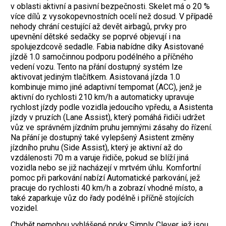
v oblasti aktivní a pasivní bezpečnosti. Skelet má o 20 %
více dílů z vysokopevnostních ocelí než dosud. V případě
nehody chrání cestující až devět airbagů, prvky pro
upevnění dětské sedačky se poprvé objevují i na
spolujezdcově sedadle. Fabia nabídne díky Asistované
jízdě 1.0 samočinnou podporu podélného a příčného
vedení vozu. Tento na přání dostupný systém lze
aktivovat jediným tlačítkem. Asistovaná jízda 1.0
kombinuje mimo jiné adaptivní tempomat (ACC), jenž je
aktivní do rychlosti 210 km/h a automaticky upravuje
rychlost jízdy podle vozidla jedoucího vpředu, a Asistenta
jízdy v pruzích (Lane Assist), který pomáhá řidiči udržet
vůz ve správném jízdním pruhu jemnými zásahy do řízení.
Na přání je dostupný také vylepšený Asistent změny
jízdního pruhu (Side Assist), který je aktivní až do
vzdálenosti 70 m a varuje řidiče, pokud se blíží jiná
vozidla nebo se již nacházejí v mrtvém úhlu. Komfortní
pomoc při parkování nabízí Automatické parkování, jež
pracuje do rychlosti 40 km/h a zobrazí vhodné místo, a
také zaparkuje vůz do řady podélně i příčně stojících
vozidel.
Chybět nemohou vyhlášené prvky Simply Clever, jež jsou