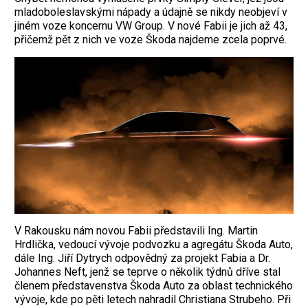
mladoboleslavskými nápady a údajně se nikdy neobjeví v
jiném voze koncernu VW Group. V nové Fabii je jich až 43,
přičemž pět z nich ve voze Škoda najdeme zcela poprvé.
V Rakousku nám novou Fabii představili Ing. Martin
Hrdlička, vedoucí vývoje podvozku a agregátu Škoda Auto,
dále Ing. Jiří Dytrych odpovědný za projekt Fabia a Dr.
Johannes Neft, jenž se teprve o několik týdnů dříve stal
členem představenstva Škoda Auto za oblast technického
vývoje, kde po pěti letech nahradil Christiana Strubeho. Při