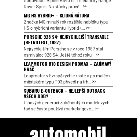
Goodwood, Alpine A390 GT i elektrický Range
>>
Rover Sport. Na stánky právě...
MG HS HYBRID+ – KLIDNÁ NÁTURA
Značka MG minulý rok rozšířila nabídku typu
>>
HS o hybridní variantu Hybrid+,...
PORSCHE 928 S4: NEJRYCHLEJŠÍ TRANSAXLE
(RETROTEST, 1987)
Nejrychlejším Porsche se v roce 1987 stal
>>
osmiválec 928 S4. Ještě téhož roku...
LEAPMOTOR B10 DESIGN PROMAX – ZAJÍMAVÝ
HRÁČ
Leapmotor v Evropě rychle roste a po malém
>>
městském typu T03 přivedl na trh...
SUBARU E-OUTBACK – NEJLEPŠÍ OUTBACK
VŠECH DOB?
U nových generací zaběhnutých modelových
>>
řad se často používá marketingové...