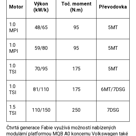
Výkon
Toč. moment
Motor
Převodovka
(kW/k)
(N.m)
1.0
48/65
95
5MT
MPI
1.0
59/80
95
5MT
MPI
1.0
70/95
175
5MT
TSI
1.0
81/110
175
6MT/7DSG
TSI
1.5
110/150
250
7DSG
TSI
Čtvrtá generace Fabie využívá možností nabízených
modulární platformou MQB A0 koncernu Volkswagen také