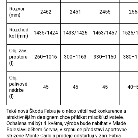
Rozvor
2462
2451
2455
256
(mm)
Rozchod
1435/1424
1433/1426
1463/1457
1525/
kol (mm)
Obj. zav.
prostoru
260–1016
300–1163
330–1150
380–1
(l)
Obj.
palivové
45
45
45
40–
nádrže
(l)
Také nová Škoda Fabia je o něco větší než konkurence a
atraktivnějším designem chce přilákat mladší uživatele.
Odhalena má být 4. května, výroba bude nabíhat v Mladé
Boleslavi během června, v srpnu se představí sportovně
střižené Monte Carlo a prodeje odstartují v září. Fabia