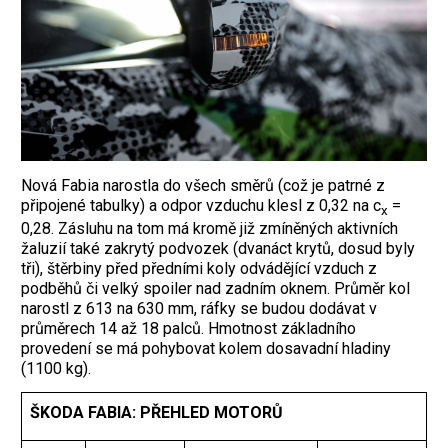
Nová Fabia narostla do všech směrů (což je patrné z
připojené tabulky) a odpor vzduchu klesl z 0,32 na c
=
x
0,28. Zásluhu na tom má kromě již zmíněných aktivních
žaluzií také zakrytý podvozek (dvanáct krytů, dosud byly
tři), štěrbiny před předními koly odvádějící vzduch z
podběhů či velký spoiler nad zadním oknem. Průměr kol
narostl z 613 na 630 mm, ráfky se budou dodávat v
průměrech 14 až 18 palců. Hmotnost základního
provedení se má pohybovat kolem dosavadní hladiny
(1100 kg).
ŠKODA FABIA: PŘEHLED MOTORŮ