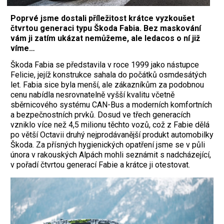
Poprvé jsme dostali příležitost krátce vyzkoušet
čtvrtou generaci typu Škoda Fabia. Bez maskování
vám ji zatím ukázat nemůžeme, ale ledacos o ní již
víme…
Škoda Fabia se představila v roce 1999 jako nástupce
Felicie, jejíž konstrukce sahala do počátků osmdesátých
let. Fabia sice byla menší, ale zákazníkům za podobnou
cenu nabídla nesrovnatelně vyšší kvalitu včetně
sběrnicového systému CAN-Bus a moderních komfortních
a bezpečnostních prvků. Dosud ve třech generacích
vzniklo více než 4,5 milionu těchto vozů, což z Fabie dělá
po větší Octavii druhý nejprodávanější produkt automobilky
Škoda. Za přísných hygienických opatření jsme se v půli
února v rakouských Alpách mohli seznámit s nadcházející,
v pořadí čtvrtou generací Fabie a krátce ji otestovat.