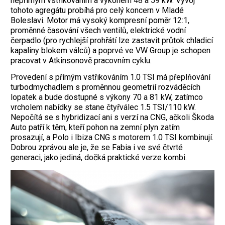
nepřímým vstřikováním a výkonem 48 a 59 kW. Vývoj
tohoto agregátu probíhá pro celý koncern v Mladé
Boleslavi. Motor má vysoký kompresní poměr 12:1,
proměnné časování všech ventilů, elektrické vodní
čerpadlo (pro rychlejší prohřátí lze zastavit průtok chladicí
kapaliny blokem válců) a poprvé ve VW Group je schopen
pracovat v Atkinsonově pracovním cyklu.
Provedení s přímým vstřikováním 1.0 TSI má přeplňování
turbodmychadlem s proměnnou geometrií rozváděcích
lopatek a bude dostupné s výkony 70 a 81 kW, zatímco
vrcholem nabídky se stane čtyřválec 1.5 TSI/110 kW.
Nepočítá se s hybridizací ani s verzí na CNG, ačkoli Škoda
Auto patří k těm, kteří pohon na zemní plyn zatím
prosazují, a Polo i Ibiza CNG s motorem 1.0 TSI kombinují.
Dobrou zprávou ale je, že se Fabia i ve své čtvrté
generaci, jako jediná, dočká praktické verze kombi.