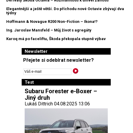
Deriváty Škoda Octavia – Rozmanitostí k univerzánosti
Elegantnější a ještě větší. Do příchodu nové Octavie zbývají dva
týdny
Hoffmann & Novague R200 Non-Fiction – Ikona!?
Ing. Jaroslav Mansfeld – Můj život s agregáty
Karoq má po faceliftu, Škoda překopala stupně výbav
Newsletter
Přejete si odebírat newsletter?
Test
Subaru Forester e-Boxer –
Jiný druh
Lukáš Dittrich 04.08.2025 13:06