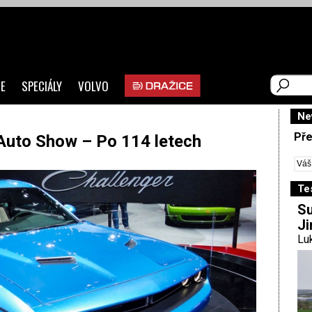
E
SPECIÁLY
VOLVO
Ne
Pře
 Auto Show – Po 114 letech
Te
Su
Ji
Luk