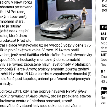
Por
salonu v New Yorku
bo
anhattanu postaveno
poh
ře I.M.Pei (ano,
žským Louvrem!),
mnohem starší.
 to je slušný
Dal
ještě neexistující
AST
sler, které dnes
NEV
 produkce! Před sto
Mod
tral Palace vystavovalo už 84 výrobců vozy v ceně 375
dost
žila první světové válce. V roce 1914 tam patřil
AUT
olant, jenž nesl tlačítka elektrického řazení převodovky
ek spouštěče a houkačky, montovaný do automobilů
Goo
ly se rovněž zapuštěné hlavní světlomety v blatnících,
Rove
tomobilů Pierce-Arrow; typický emblém
bowtie
, známý
MG 
sérii H z roku 1914);
elektrické zapalovače doutníků (!)
Znač
ou, uložené pod kapotou, určené pro řešení nepříjemných
HS o
jízdy...
POR
Od roku 2011, kdy jsme poprvé navšívili NYIAS
(New
(RE
York International Auto Show)
, prošla prosklená stavba
Nejr
Javitsova centra důslednou renovací, kromě
osmi
prosvětlené vstupní haly jsou dokonce nad všemi