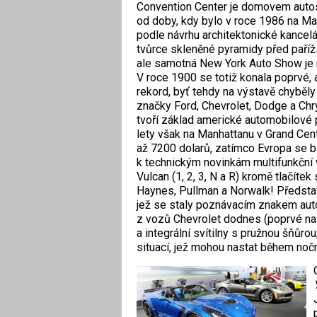
Convention Center je domovem auto
od doby, kdy bylo v roce 1986 na M
podle návrhu architektonické kancelá
tvůrce skleněné pyramidy před paří
ale samotná New York Auto Show je 
V roce 1900 se totiž konala poprvé, a
rekord, byť tehdy na výstavě chyběly 
značky Ford, Chevrolet, Dodge a Chry
tvoří základ americké automobilové
lety však na Manhattanu v Grand Cen
až 7200 dolarů, zatímco Evropa se blí
k technickým novinkám multifunkční v
Vulcan (1, 2, 3, N a R) kromě tlačít
Haynes, Pullman a Norwalk! Představi
jež se staly poznávacím znakem au
z vozů Chevrolet dodnes (poprvé na 
a integrální svítilny s pružnou šňůr
situací, jež mohou nastat během noční 