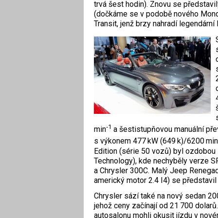
trvá šest hodin). Znovu se představi
(dočkáme se v podobě nového Mondea
Transit, jenž brzy nahradí legendární
‑1
min
a šestistupňovou manuální př
s výkonem 477 kW (649 k)/6200 min
Edition (série 50 vozů) byl ozdobou
Technology), kde nechyběly verze SR
a Chrysler 300C. Malý Jeep Renegad
americký motor 2.4 I4) se představil 
Chrysler sází také na nový sedan 200 
jehož ceny začínají od 21 700 dolarů
autosalonu mohli okusit jízdu v no