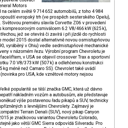
eneral Motors
al na celém světě 9 714 652 automobilů, z toho 4 984
 opouští evropský trh (ve prospěch sesterského Opelu),
k. Světovou premiéru slavila Corvette Z06 v provedení
ná s kompresorovým osmiválcem 6.2 V8/466 kW (625 k),
řechou, jež se otevírá či zavírá i při jízdě do rychlosti
te model 2015 dostal alternativně novou osmistupňovou
0, vyráběný v Ohiu) vedle sedmistupňové mechanické
veny v názorném řezu. Výrobní program Chevroletu je
faceliftem, v USA se objevil crossover Trax a sportovní
tku 7.0 V8/373 kW (507 k) a odlehčenou konstrukci
5 kg méně než Camaro SS). Chevrolet také uvádí
 (novinka pro USA, kde vznětové motory nejsou
Velké popularitě se těší značka GMC, která už dávno
nepatří nákladním vozům a autobusům, ale představuje
poněkud výše postavenou řadu pikapů a SUV, technicky
spřízněných s levnějšími Chevrolety. Zajímavý je
kompaktní Terrain Denali (SUV), nový pikap Canyon
2015 je značkovou variantou Chevroletu Colorado,
stejně jako větší GMC Sierra odpovídá Silveradu. Pro