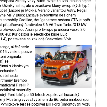
Evropana ztratily vozy Buick svoje kouzlo, dlouho nejde
o křižníky silnic, ale o značkové klony evropských typů
Opel (Encore je Mokka, Verano variantou Astry, Regal
hlavně MPV Buick Enclave svébytným designem
 automobily Cadillac, třetí generace sedanu CTS je opět
tal přeplňovaný šestiválec 3.6 V6 Twin Turbo/313 kW
převodovkou Aisin; pro Evropu je určena verze 2.0
0 eur. Kuriozitou je elektrické kupé ELR
1.4), postavené na základě Chevroletu Volt.
tanga, akční série
 2015 vznikne pouze
ní originálu,
 k) se
inná s klasickým
echanická
dostal sadu
i třmeny Brembo
atikami Pirelli P
eciálními materiály
drý. Ford také po 50 letech zopakoval husarský
ebraný Mustang vyvezl výtahem do 86. patra mrakodrapu
a vyhlídkové terase pózoval Bill Ford (smontování vozu