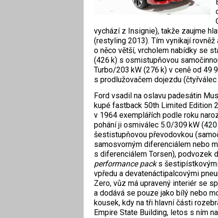
vychází z Insignie), takže zaujme 
(restyling 2013). Tím vynikají rovněž
o něco větší, vrcholem nabídky se s
(426 k) s osmistupňovou samočinnou 
Turbo/203 kW (276 k) v ceně od 49 90
s prodlužovačem dojezdu (čtyřválec 
Ford vsadil na oslavu padesátin Mus
kupé fastback 50th Limited Edition
v 1964 exemplářích podle roku naroze
pohání ji osmiválec 5.0/309 kW (420
šestistupňovou převodovkou (samoč
samosvorným diferenciálem nebo m
s diferenciálem Torsen), podvozek 
performance pack
s šestipístkovým
vpředu a devatenáctipalcovými pneum
Zero, vůz má upravený interiér se sp
a dodává se pouze jako bílý nebo mo
kousek, kdy na tři hlavní části roz
Empire State Building, letos s ním n