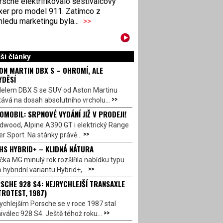
sche elektrifikovalo šestiválcový
xer pro model 911. Zatímco z
ledu marketingu byla...
>>
ší články
ON MARTIN DBX S – OHROMÍ, ALE
YDĚSÍ
elem DBX S se SUV od Aston Martinu
>>
ává na dosah absolutního vrcholu...
OMOBIL: SRPNOVÉ VYDÁNÍ JIŽ V PRODEJI!
dwood, Alpine A390 GT i elektrický Range
>>
r Sport. Na stánky právě...
HS HYBRID+ – KLIDNÁ NÁTURA
ka MG minulý rok rozšířila nabídku typu
>>
 hybridní variantu Hybrid+,...
SCHE 928 S4: NEJRYCHLEJŠÍ TRANSAXLE
TROTEST, 1987)
ychlejším Porsche se v roce 1987 stal
>>
válec 928 S4. Ještě téhož roku...