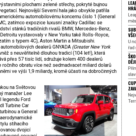
LEA
výstavními plochami zelené střechy, pokryté bujnou
HRÁ
vegetací. Nejnovější Severní hala jako obvykle patřila
Lea
americkému automobilovému koncernu číslo 1 (General
měst
MC, zatímco expozice luxusní značky Cadillac se
edství stánků tradičních rivalů BMW, Mercedes-Benz,
SUB
VŠE
od Detroitu vystavovaly v New Yorku také Rolls-Royce,
 zatím s typem 4C), Aston Martin a Mitsubishi.
U n
e automobilových dealerů GNYADA
(Greater New York
řad 
ovněž s neuvěřitelně dlouhou tradicí (104 let!), která
ŠKO
á přes 57 tisíc lidí, sdružuje kolem 400 dealerů
DĚJI
e ročního obratu více než sedmadvacet miliard dolarů
Přím
němi ve výši 1,9 miliardy, kromě účasti na dobročinných
sla
CUP
nkou na Světovou
ZAV
ný manažer Lee
Nejv
il legendu Ford
Terr
dl Turbine Car
urbínou a General
l aerodynamické
ylu stíhacího
dovanou dvojicí
 vybavené couvací