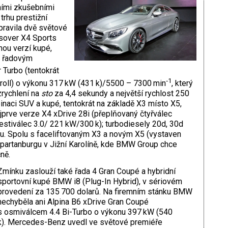
ními zkušebními
trhu prestižní
ravila dvě světové
ssover X4 Sports
nou verzí kupé,
s řadovým
Turbo (tentokrát
‑1
oll) o výkonu 317 kW (431 k)/5500 – 7300 min
, který
zrychlení na
sto
za 4,4 sekundy a největší rychlost 250
inaci SUV a kupé, tentokrát na základě X3 místo X5,
prve verze X4 xDrive 28i (přeplňovaný čtyřválec
estiválec 3.0/ 221 kW/300 k); turbodiesely 20d, 30d
u. Spolu s faceliftovaným X3 a novým X5 (vystaven
 Spartanburgu v Jižní Karolíně, kde BMW Group chce
ně.
Zmínku zaslouží také řada 4 Gran Coupé a hybridní
sportovní kupé BMW i8 (Plug-In Hybrid), v sériovém
provedení za 135 700 dolarů. Na firemním stánku BMW
nechyběla ani Alpina B6 xDrive Gran Coupé
s osmiválcem 4.4 Bi-Turbo o výkonu 397 kW (540
k). Mercedes-Benz uvedl ve světové premiéře