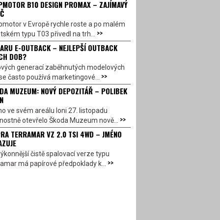
PMOTOR B10 DESIGN PROMAX – ZAJÍMAVÝ
Č
pmotor v Evropě rychle roste a po malém
>>
ském typu T03 přivedl na trh...
ARU E-OUTBACK – NEJLEPŠÍ OUTBACK
CH DOB?
ových generací zaběhnutých modelových
>>
se často používá marketingové...
DA MUZEUM: NOVÝ DEPOZITÁŘ – POLIBEK
N
o ve svém areálu loni 27. listopadu
>>
vnostně otevřelo Škoda Muzeum nově...
RA TERRAMAR VZ 2.0 TSI 4WD – JMÉNO
AZUJE
ýkonnější čistě spalovací verze typu
>>
amar má papírové předpoklady k...