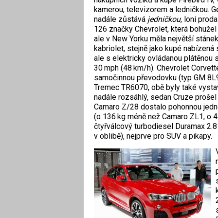
kamerou, televizorem a ledničkou. G
nadále zůstává
jedničkou
, loni prod
126 značky Chevrolet, která bohužel
ale v New Yorku měla největší stáne
kabriolet, stejně jako kupé nabíze
ale s elektricky ovládanou plátěnou st
30 mph (48 km/h). Chevrolet Corvet
samočinnou převodovku (typ GM 8L9
Tremec TR6070, obě byly také vysta
nadále rozsáhlý, sedan Cruze prošel 
Camaro Z/28 dostalo pohonnou jedno
(o 136 kg méně než Camaro ZL1, o 4
čtyřválcový turbodiesel Duramax 2.8
v oblibě), nejprve pro SUV a pikapy.