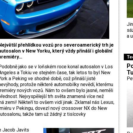
Ji
sá
a u
Největší přehlídkou vozů pro severoamerický trh je
autosalon v New Yorku, který vždy přináší i globální
premiéry...
Te
Po
Podobně jako se v loňském roce konal autosalon v Los
Tu
Angeles a Tokiu ve stejném čase, tak letos to byl New
York a Peking ve shodné době, což přináší jisté
Pe
nevýhody, protože některé automobilky nevědí, kterému
 premiéry nových vozů. Nám to ovšem bylo jasné, neměli
ednost. Nejvyspělejší trh světa znamená více než
ná zemi! Někteří to ovšem vidí jinak. Zklamal nás Lexus,
remiéru v Pekingu, dovezl nový crossover NX do New
utosalonu, takže tam už žádný z tisícovky
e Jacob Javits