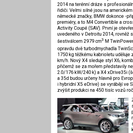
2014 na terénní dráze s profesionál
řidiči. Velmi silné jsou na americkém 
německé značky, BMW dokonce -přip
premiéry, a to M4 Convertible a cro
Activity Coupé (SAV). První je otevře
uvedeného v Detroitu 2014, rovněž 
3
šestiválcem 2979 cm
M TwinPower 
opravdu dvě turbodmychadla TwinScr
1750 kg těžkému kabrioletu uděluje 
km/h. Nový X4 sleduje styl X6, komb
přičemž se za mořem představily nej
2.0/176 kW/240 k) a X4 xDrive35i (š
a 35d budou určeny hlavně pro Evrop
i hybridní X5 eDrive) se vyrábějí ve
zvýšit produkci na 450 tisíc vozů roč