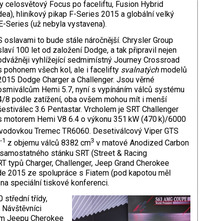
ly celosvětový Focus po faceliftu, Fusion Hybrid
), hliníkový pikap F-Series 2015 a globální velký
 E-Series (už nebyla vystavena).
S oslavami to bude stále náročnější. Chrysler Group
slaví 100 let od založení Dodge, a tak připravil nejen
odvážněji vyhlížející sedmimístný Journey Crossroad
s pohonem všech kol, ale i facelifty
svalnatých
modelů
2015 Dodge Charger a Challenger. Jsou věrné
osmiválcům Hemi 5.7, nyní s vypínáním válců systému
4/8 podle zatížení, oba ovšem mohou mít i menší
šestiválec 3.6 Pentastar. Vrcholem je SRT Challenger
s motorem Hemi V8 6.4 o výkonu 351 kW (470 k)/6000
evodovkou Tremec TR6060. Desetiválcový Viper GTS
‑1
3
z objemu válců 8382 cm
v matové Anodized Carbon
 samostatného stánku SRT (Street & Racing
T typů Charger, Challenger, Jeep Grand Cherokee
e 2015 ze spolupráce s Fiatem (pod kapotou měl
na speciální tiskové konferenci.
střední třídy,
. Návštěvníci
vém Jeepu Cherokee