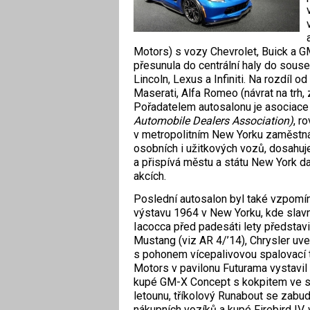
Motors) s vozy Chevrolet, Buick a G
přesunula do centrální haly do sous
Lincoln, Lexus a Infiniti. Na rozdíl 
Maserati, Alfa Romeo (návrat na trh,
Pořadatelem autosalonu je asociac
Automobile Dealers Association)
, r
v metropolitním New Yorku zaměstnáv
osobních i užitkových vozů, dosahuj
a přispívá městu a státu New York da
akcích.
Poslední autosalon byl také vzpomí
výstavu 1964 v New Yorku, kde slav
Iacocca před padesáti lety představ
Mustang (viz AR 4/’14), Chrysler uve
s pohonem vícepalivovou spalovací t
Motors v pavilonu Futurama vystavi
kupé GM-X Concept s kokpitem ve st
letounu, tříkolový Runabout se zabu
nákupních vozíků a kupé Firebird IV,