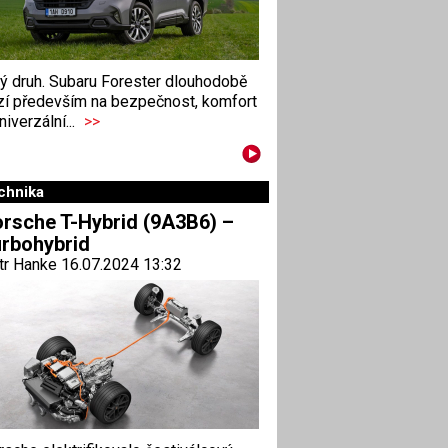
ný druh. Subaru Forester dlouhodobě
zí především na bezpečnost, komfort
niverzální...
>>
chnika
rsche T-Hybrid (9A3B6) –
rbohybrid
tr Hanke 16.07.2024 13:32