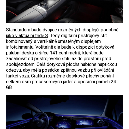
Standardem bude dvojice rozměrných displejů,
podobně
jako v aktuální třídě S
. Tedy digitální přístrojový štít
kombinovaný s vertikálně umístěným displejem
infotainmentu. Volitelně ale bude k dispozici dotyková
palubní deska o šířce 141 centimetrů, která bude
zasahovat od přístrojového štítu až do prostoru před
spolujezdcem. Celá dotyková plocha nabídne haptickou
odezvu, aby měla posádka zpětnou vazbu při ovládání
funkcí vozu. Grafiku rozměrné dotykové plochy pohání
celkem osm procesorových jader s operační pamětí 24
GB.