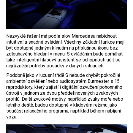
Nezvyklé řešení má podle slov Mercedesu nabídnout
intuitivní a snadné ovládání. Všechny základní funkce mají
být dostupné jediným klinutím na příslušnou ikonu bez
zdlouhavého hledání v menu. S ovládáním bude pomáhat
také inteligentní hlasový asistent se schopností učit se
nejrůznější potřeby posádky v daných situacích.
Podobně jako v luxusní třídě S nebude chybět pokročilé
ambientní osvětlení nebo audiosystém Burmester s 15
reproduktory, který zajistí i digitální ozvučení pohonného
ústrojí v jednom ze dvou předdefinovaných zvukových
profilů. Další zvukové motivy, například zvuky moře nebo
letního deště, budou dostupné v klidovém režimu jako
součást relaxačního programu, například během nabíjení
vozu.