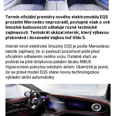
Termín oficiální premiéry nového elektromobilu EQS
prozatím Mercedes neprozradil, postupně však o své
limuzíně budoucnosti odhaluje různé technické
zajímavosti. Tentokrát ukázal interiér, který výbavou
překonává i dosavadní vlajkou loď třídu S.
Interiér nové elektrické limuzíny EQS je podle Mercedesu
natolik zajímavý, že si zaslouží pozornost ještě před
oficiálním odhalením celého vozu. Ostatně stačí se
podívat na plně dotykovou palubní desku MBUX
Hyperscreen pokrytou odolným sklem. Okamžitě je jasné,
že se právě model EQS stane novou technologickou
výkladní skříní automobilky.