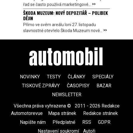
>>
řad se často používá marketingové...
ŠKODA MUZEUM: NOVÝ DEPOZITÁŘ – POLIBEK
DĚJIN
Přímo ve svém areálu loni 27. listopadu
>>
slavnostně otevřelo Škoda Muzeum nově...
NOVINKY
TESTY
ČLÁNKY
SPECIÁLY
TISKOVÉ ZPRÁVY
ČASOPISY
BAZAR
NEWSLETTER
Všechna práva vyhrazena ©
|
2011 - 2026 Redakce
Automotorevue
|
Mapa stránek
|
Redakce stránek
|
Napište nám
|
Předplatné
|
RSS
|
GDPR
|
Nastavení soukromí
Autoři