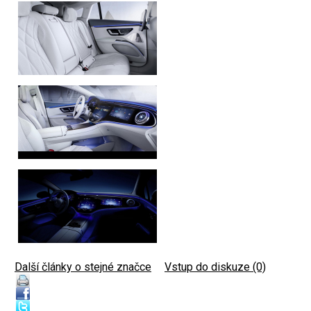
Další články o stejné značce
|
Vstup do diskuze (0)