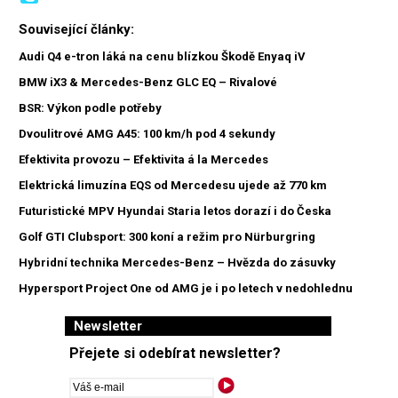
Související články:
Audi Q4 e-tron láká na cenu blízkou Škodě Enyaq iV
BMW iX3 & Mercedes-Benz GLC EQ – Rivalové
BSR: Výkon podle potřeby
Dvoulitrové AMG A45: 100 km/h pod 4 sekundy
Efektivita provozu – Efektivita á la Mercedes
Elektrická limuzína EQS od Mercedesu ujede až 770 km
Futuristické MPV Hyundai Staria letos dorazí i do Česka
Golf GTI Clubsport: 300 koní a režim pro Nürburgring
Hybridní technika Mercedes-Benz – Hvězda do zásuvky
Hypersport Project One od AMG je i po letech v nedohlednu
Newsletter
Přejete si odebírat newsletter?