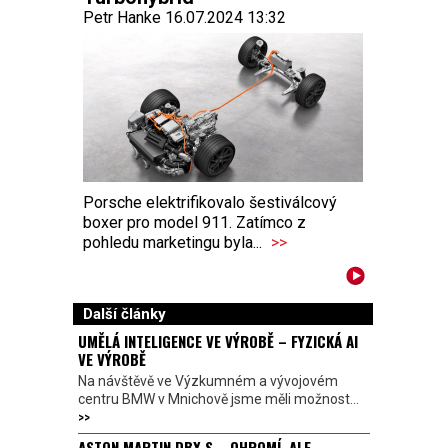
Petr Hanke 16.07.2024 13:32
Porsche elektrifikovalo šestiválcový
boxer pro model 911. Zatímco z
pohledu marketingu byla...
>>
Další články
UMĚLÁ INTELIGENCE VE VÝROBĚ – FYZICKÁ AI
VE VÝROBĚ
Na návštěvě ve Výzkumném a vývojovém
centru BMW v Mnichově jsme měli možnost...
>>
ASTON MARTIN DBX S – OHROMÍ, ALE