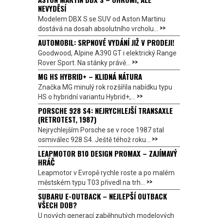
NEVYDĚSÍ
Modelem DBX S se SUV od Aston Martinu
>>
dostává na dosah absolutního vrcholu...
AUTOMOBIL: SRPNOVÉ VYDÁNÍ JIŽ V PRODEJI!
Goodwood, Alpine A390 GT i elektrický Range
>>
Rover Sport. Na stánky právě...
MG HS HYBRID+ – KLIDNÁ NÁTURA
Značka MG minulý rok rozšířila nabídku typu
>>
HS o hybridní variantu Hybrid+,...
PORSCHE 928 S4: NEJRYCHLEJŠÍ TRANSAXLE
(RETROTEST, 1987)
Nejrychlejším Porsche se v roce 1987 stal
>>
osmiválec 928 S4. Ještě téhož roku...
LEAPMOTOR B10 DESIGN PROMAX – ZAJÍMAVÝ
HRÁČ
Leapmotor v Evropě rychle roste a po malém
>>
městském typu T03 přivedl na trh...
SUBARU E-OUTBACK – NEJLEPŠÍ OUTBACK
VŠECH DOB?
U nových generací zaběhnutých modelových