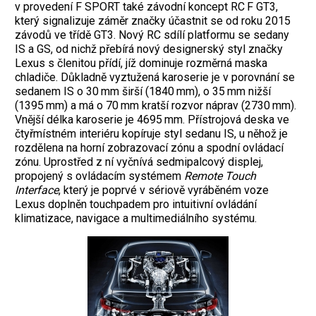
v provedení F SPORT také závodní koncept RC F GT3,
který signalizuje záměr značky účastnit se od roku 2015
závodů ve třídě GT3. Nový RC sdílí platformu se sedany
IS a GS, od nichž přebírá nový designerský styl značky
Lexus s členitou přídí, jíž dominuje rozměrná maska
chladiče. Důkladně vyztužená karoserie je v porovnání se
sedanem IS o 30 mm širší (1840 mm), o 35 mm nižší
(1395 mm) a má o 70 mm kratší rozvor náprav (2730 mm).
Vnější délka karoserie je 4695 mm. Přístrojová deska ve
čtyřmístném interiéru kopíruje styl sedanu IS, u něhož je
rozdělena na horní zobrazovací zónu a spodní ovládací
zónu. Uprostřed z ní vyčnívá sedmipalcový displej,
propojený s ovládacím systémem
Remote Touch
Interface
, který je poprvé v sériově vyráběném voze
Lexus doplněn touchpadem pro intuitivní ovládání
klimatizace, navigace a multimediálního systému.