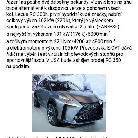
řazení na pouhé dvě desetiny sekundy. V závislosti na trhu
bude alternativně k dispozici verze s pohonem všech
kol. Lexus RC 300h, první hybridní kupé značky, nabízí
celkový výkon 162 kW (220 k), který je výsledkem
spolupráce zážehového čtyřválce 2,5 litru (2AR-FSE)
‑1
s nejvyšším výkonem 131 kW (176 k)/6000 min
‑1
a točivým momentem 221 N.m/4200 až 4800 min
a elektromotoru o výkonu 105 kW. Převodovka E‑CVT dává
řidiči na výběr šest virtuálních převodových stupňů pro
sportovnější jízdu. V USA bude zahájen prodej RC 350
na podzim.