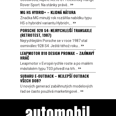
>>
Rover Sport. Na stánky právě...
MG HS HYBRID+ – KLIDNÁ NÁTURA
Značka MG minulý rok rozšířila nabídku typu
>>
HS o hybridní variantu Hybrid+,...
PORSCHE 928 S4: NEJRYCHLEJŠÍ TRANSAXLE
(RETROTEST, 1987)
Nejrychlejším Porsche se v roce 1987 stal
>>
osmiválec 928 S4. Ještě téhož roku...
LEAPMOTOR B10 DESIGN PROMAX – ZAJÍMAVÝ
HRÁČ
Leapmotor v Evropě rychle roste a po malém
>>
městském typu T03 přivedl na trh...
SUBARU E-OUTBACK – NEJLEPŠÍ OUTBACK
VŠECH DOB?
U nových generací zaběhnutých modelových
>>
řad se často používá marketingové...