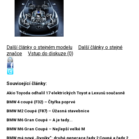
Další články o stejném modelu
|
Další články o stejné
značce
|
Vstup do diskuze (0)
Související články:
Akio Toyoda odhalil 17 elektrických Toyot a Lexusů současně
BMW 4 coupé (F32) – Čtyřka poprvé
BMW M2 Coupé (F87) – Úžasná stavebnice
BMW M6 Gran Coupé – A je tady...
BMW M6 Gran Coupé – Nejlepší velké M
BMW má nové „Dvojky“: druhé generace řady 2 Coupé a řady 2