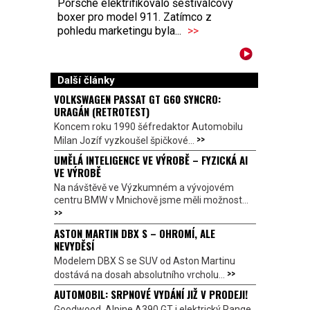
Porsche elektrifikovalo šestiválcový
boxer pro model 911. Zatímco z
pohledu marketingu byla...
>>
Další články
VOLKSWAGEN PASSAT GT G60 SYNCRO:
URAGÁN (RETROTEST)
Koncem roku 1990 šéfredaktor Automobilu
>>
Milan Jozíf vyzkoušel špičkové...
UMĚLÁ INTELIGENCE VE VÝROBĚ – FYZICKÁ AI
VE VÝROBĚ
Na návštěvě ve Výzkumném a vývojovém
centru BMW v Mnichově jsme měli možnost...
>>
ASTON MARTIN DBX S – OHROMÍ, ALE
NEVYDĚSÍ
Modelem DBX S se SUV od Aston Martinu
>>
dostává na dosah absolutního vrcholu...
AUTOMOBIL: SRPNOVÉ VYDÁNÍ JIŽ V PRODEJI!
Goodwood, Alpine A390 GT i elektrický Range