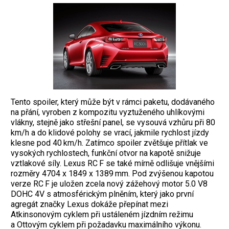
Tento spoiler, který může být v rámci paketu, dodávaného
na přání, vyroben z kompozitu vyztuženého uhlíkovými
vlákny, stejně jako střešní panel, se vysouvá vzhůru při 80
km/h a do klidové polohy se vrací, jakmile rychlost jízdy
klesne pod 40 km/h. Zatímco spoiler zvětšuje přítlak ve
vysokých rychlostech, funkční otvor na kapotě snižuje
vztlakové síly. Lexus RC F se také mírně odlišuje vnějšími
rozměry 4704 x 1849 x 1389 mm. Pod zvýšenou kapotou
verze RC F je uložen zcela nový zážehový motor 5.0 V8
DOHC 4V s atmosférickým plněním, který jako první
agregát značky Lexus dokáže přepínat mezi
Atkinsonovým cyklem při ustáleném jízdním režimu
a Ottovým cyklem při požadavku maximálního výkonu.