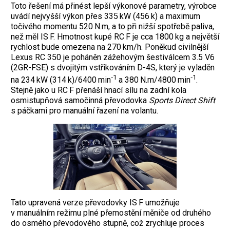
Toto řešení má přinést lepší výkonové parametry, výrobce
uvádí nejvyšší výkon přes 335 kW (456 k) a maximum
točivého momentu 520 N.m, a to při nižší spotřebě paliva,
než měl IS F. Hmotnost kupé RC F je cca 1800 kg a největší
rychlost bude omezena na 270 km/h. Poněkud civilnější
Lexus RC 350 je poháněn zážehovým šestiválcem 3.5 V6
(2GR-FSE) s dvojitým vstřikováním D-4S, který je vyladěn
‑1
‑1
na 234 kW (314 k)/6400 min
a 380 N.m/4800 min
.
Stejně jako u RC F přenáší hnací sílu na zadní kola
osmistupňová samočinná převodovka
Sports Direct Shift
s páčkami pro manuální řazení na volantu.
Tato upravená verze převodovky IS F umožňuje
v manuálním režimu plné přemostění měniče od druhého
do osmého převodového stupně, což zrychluje proces