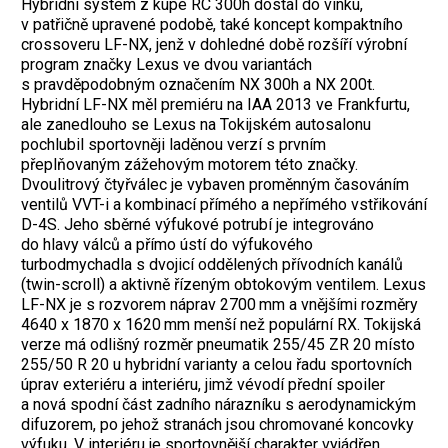
Hybridní systém z kupé RC 300h dostal do vínku,
v patřičně upravené podobě, také koncept kompaktního
crossoveru LF-NX, jenž v dohledné době rozšíří výrobní
program značky Lexus ve dvou variantách
s pravděpodobným označením NX 300h a NX 200t.
Hybridní LF-NX měl premiéru na IAA 2013 ve Frankfurtu,
ale zanedlouho se Lexus na Tokijském autosalonu
pochlubil sportovněji laděnou verzí s prvním
přeplňovaným zážehovým motorem této značky.
Dvoulitrový čtyřválec je vybaven proměnným časováním
ventilů VVT-i a kombinací přímého a nepřímého vstřikování
D-4S. Jeho sběrné výfukové potrubí je integrováno
do hlavy válců a přímo ústí do výfukového
turbodmychadla s dvojicí oddělených přívodních kanálů
(twin-scroll) a aktivně řízeným obtokovým ventilem. Lexus
LF-NX je s rozvorem náprav 2700 mm a vnějšími rozměry
4640 x 1870 x 1620 mm menší než populární RX. Tokijská
verze má odlišný rozměr pneumatik 255/45 ZR 20 místo
255/50 R 20 u hybridní varianty a celou řadu sportovních
úprav exteriéru a interiéru, jimž vévodí přední spoiler
a nová spodní část zadního nárazníku s aerodynamickým
difuzorem, po jehož stranách jsou chromované koncovky
výfuku. V interiéru je sportovnější charakter vyjádřen