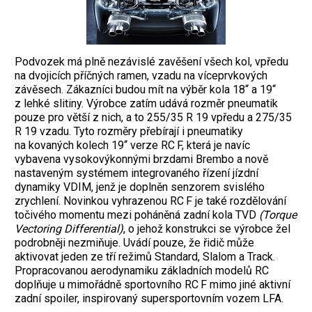
Podvozek má plně nezávislé zavěšení všech kol, vpředu
na dvojicích příčných ramen, vzadu na víceprvkových
závěsech. Zákazníci budou mít na výběr kola 18“ a 19“
z lehké slitiny. Výrobce zatím udává rozměr pneumatik
pouze pro větší z nich, a to 255/35 R 19 vpředu a 275/35
R 19 vzadu. Tyto rozměry přebírají i pneumatiky
na kovaných kolech 19“ verze RC F, která je navíc
vybavena vysokovýkonnými brzdami Brembo a nově
nastaveným systémem integrovaného řízení jízdní
dynamiky VDIM, jenž je doplněn senzorem svislého
zrychlení. Novinkou vyhrazenou RC F je také rozdělování
točivého momentu mezi poháněná zadní kola TVD
(Torque
Vectoring Differential)
, o jehož konstrukci se výrobce žel
podrobněji nezmiňuje. Uvádí pouze, že řidič může
aktivovat jeden ze tří režimů Standard, Slalom a Track.
Propracovanou aerodynamiku základních modelů RC
doplňuje u mimořádně sportovního RC F mimo jiné aktivní
zadní spoiler, inspirovaný supersportovním vozem LFA.