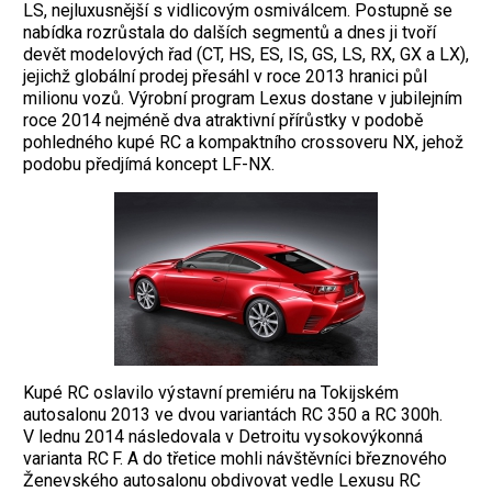
LS, nejluxusnější s vidlicovým osmiválcem. Postupně se
nabídka rozrůstala do dalších segmentů a dnes ji tvoří
devět modelových řad (CT, HS, ES, IS, GS, LS, RX, GX a LX),
jejichž globální prodej přesáhl v roce 2013 hranici půl
milionu vozů. Výrobní program Lexus dostane v jubilejním
roce 2014 nejméně dva atraktivní přírůstky v podobě
pohledného kupé RC a kompaktního crossoveru NX, jehož
podobu předjímá koncept LF-NX.
Kupé RC oslavilo výstavní premiéru na Tokijském
autosalonu 2013 ve dvou variantách RC 350 a RC 300h.
V lednu 2014 následovala v Detroitu vysokovýkonná
varianta RC F. A do třetice mohli návštěvníci březnového
Ženevského autosalonu obdivovat vedle Lexusu RC