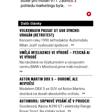
boxer pro model 911. Zatímco z
pohledu marketingu byla...
>>
Další články
VOLKSWAGEN PASSAT GT G60 SYNCRO:
URAGÁN (RETROTEST)
Koncem roku 1990 šéfredaktor Automobilu
>>
Milan Jozíf vyzkoušel špičkové...
UMĚLÁ INTELIGENCE VE VÝROBĚ – FYZICKÁ AI
VE VÝROBĚ
Na návštěvě ve Výzkumném a vývojovém
centru BMW v Mnichově jsme měli možnost...
>>
ASTON MARTIN DBX S – OHROMÍ, ALE
NEVYDĚSÍ
Modelem DBX S se SUV od Aston Martinu
>>
dostává na dosah absolutního vrcholu...
AUTOMOBIL: SRPNOVÉ VYDÁNÍ JIŽ V PRODEJI!
Goodwood, Alpine A390 GT i elektrický Range
>>
Rover Sport. Na stánky právě...