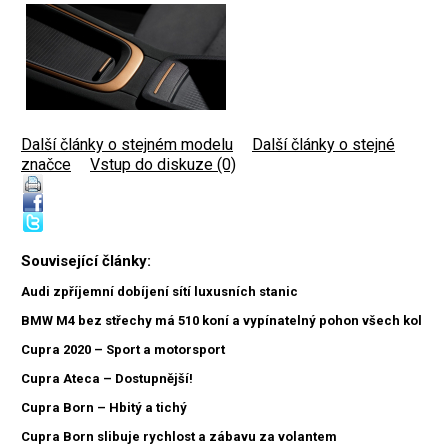
Další články o stejném modelu
|
Další články o stejné
značce
|
Vstup do diskuze (0)
Související články:
Audi zpříjemní dobíjení sítí luxusních stanic
BMW M4 bez střechy má 510 koní a vypínatelný pohon všech kol
Cupra 2020 – Sport a motorsport
Cupra Ateca – Dostupnější!
Cupra Born – Hbitý a tichý
Cupra Born slibuje rychlost a zábavu za volantem