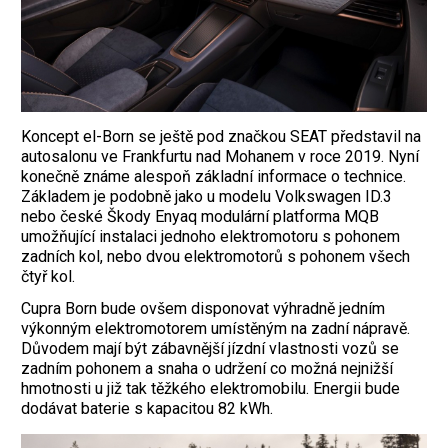
Koncept el-Born se ještě pod značkou SEAT představil na
autosalonu ve Frankfurtu nad Mohanem v roce 2019. Nyní
konečně známe alespoň základní informace o technice.
Základem je podobně jako u modelu Volkswagen ID.3
nebo české Škody Enyaq modulární platforma MQB
umožňující instalaci jednoho elektromotoru s pohonem
zadních kol, nebo dvou elektromotorů s pohonem všech
čtyř kol.
Cupra Born bude ovšem disponovat výhradně jedním
výkonným elektromotorem umístěným na zadní nápravě.
Důvodem mají být zábavnější jízdní vlastnosti vozů se
zadním pohonem a snaha o udržení co možná nejnižší
hmotnosti u již tak těžkého elektromobilu. Energii bude
dodávat baterie s kapacitou 82 kWh.