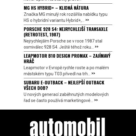
MG HS HYBRID+ – KLIDNÁ NÁTURA
Značka MG minulý rok rozšířila nabídku typu
>>
HS o hybridní variantu Hybrid+,...
PORSCHE 928 S4: NEJRYCHLEJŠÍ TRANSAXLE
(RETROTEST, 1987)
Nejrychlejším Porsche se v roce 1987 stal
>>
osmiválec 928 S4. Ještě téhož roku...
LEAPMOTOR B10 DESIGN PROMAX – ZAJÍMAVÝ
HRÁČ
Leapmotor v Evropě rychle roste a po malém
>>
městském typu T03 přivedl na trh...
SUBARU E-OUTBACK – NEJLEPŠÍ OUTBACK
VŠECH DOB?
U nových generací zaběhnutých modelových
>>
řad se často používá marketingové...