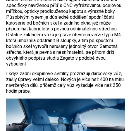
specificky navrženou příď s CNC vyfrézovanou ocelovou
mřížkou, opticky prodlouženou kapotu a výrazné boky.
Působivým rysem je důsledné oddělení spodní části
karoserie od bočních skel a zadního okna, jež může
připomínat kabrio­lety s pevnou odnímatelnou střechou.
Ostatně základem vozu je právě otevřená verze typu M4,
která umožnila odstranit B sloupky, a tím po spuštění
bočních skel vytvořit nerušený jednolitý otvor. Samotná
střecha, která je pevná a nesnímatelná, se přitom drží
obvyklého podpisu studia Zagato v podobě dvou
vyboulení.
I když zadní skupinové svítilny prozrazují dárcovský vůz,
zašly úpravy velmi daleko. Nových je více než 400 na míru
navržených dílů, přičemž celý vůz vyžaduje více než 250
hodin práce.