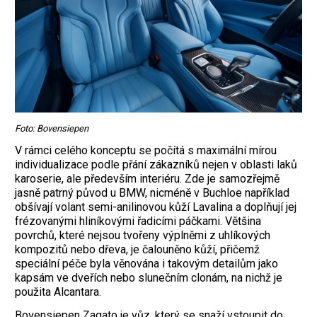
Foto: Bovensiepen
V rámci celého konceptu se počítá s maximální mírou
individualizace podle přání zákazníků nejen v oblasti laků
karoserie, ale především interiéru. Zde je samozřejmě
jasně patrný původ u BMW, nicméně v Buchloe například
obšívají volant semi-anilinovou kůží Lavalina a doplňují jej
frézovanými hliníkovými řadicími páčkami. Většina
povrchů, které nejsou tvořeny výplněmi z uhlíkových
kompozitů nebo dřeva, je čalouněno kůží, přičemž
speciální péče byla věnována i takovým detailům jako
kapsám ve dveřích nebo slunečním clonám, na nichž je
použita Alcantara.
Bovensiepen Zagato je vůz, který se snaží vstoupit do