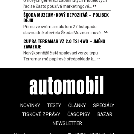
U nových generací zaběhnutých modelových
>>
řad se často používá marketingové...
ŠKODA MUZEUM: NOVÝ DEPOZITÁŘ – POLIBEK
DĚJIN
Přímo ve svém areálu loni 27. listopadu
>>
slavnostně otevřelo Škoda Muzeum nově...
CUPRA TERRAMAR VZ 2.0 TSI 4WD – JMÉNO
ZAVAZUJE
Nejvýkonnější čistě spalovací verze typu
>>
Terramar má papírové předpoklady k...
NOVINKY
TESTY
ČLÁNKY
SPECIÁLY
TISKOVÉ ZPRÁVY
ČASOPISY
BAZAR
NEWSLETTER