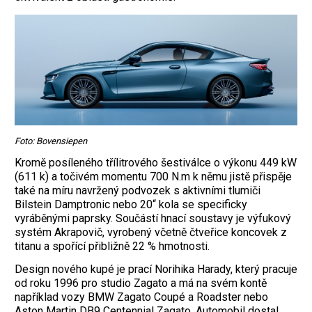
Foto: Bovensiepen
Kromě posíleného třílitrového šestiválce o výkonu 449 kW
(611 k) a točivém momentu 700 N.m k němu jistě přispěje
také na míru navržený podvozek s aktivními tlumiči
Bilstein Damptronic nebo 20“ kola se specificky
vyráběnými paprsky. Součástí hnací soustavy je výfukový
systém Akrapovič, vyrobený včetně čtveřice koncovek z
titanu a spořící přibližně 22 % hmotnosti.
Design nového kupé je prací Norihika Harady, který pracuje
od roku 1996 pro studio Zagato a má na svém kontě
například vozy BMW Zagato Coupé a Roadster nebo
Aston Martin DB9 Centennial Zagato. Automobil dostal