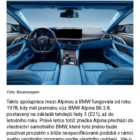
Foto: Bovensiepen
Takto spolupráce mezi Alpinou a BMW fungovala od roku
1978, kdy měl premiéru vůz BMW Alpina B6 2.8,
postavený na základě tehdejší řady 3 (E21), až do
letošního roku. Právě letos totiž značka Alpina přechází do
vlastnictví samotného BMW, které toto jméno bude
používat prozatím v blíže nespecifikované podobě v rámci
svého výrobního programu podle vlastního uvážení. Jde o