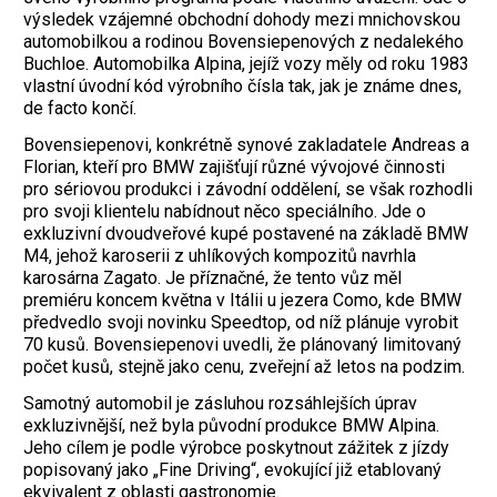
výsledek vzájemné obchodní dohody mezi mnichovskou
automobilkou a rodinou Bovensiepenových z nedalekého
Buchloe. Automobilka Alpina, jejíž vozy měly od roku 1983
vlastní úvodní kód výrobního čísla tak, jak je známe dnes,
de facto končí.
Bovensiepenovi, konkrétně synové zakladatele Andreas a
Florian, kteří pro BMW zajišťují různé vývojové činnosti
pro sériovou produkci i závodní oddělení, se však rozhodli
pro svoji klientelu nabídnout něco speciálního. Jde o
exkluzivní dvoudveřové kupé postavené na základě BMW
M4, jehož karoserii z uhlíkových kompozitů navrhla
karosárna Zagato. Je příznačné, že tento vůz měl
premiéru koncem května v Itálii u jezera Como, kde BMW
předvedlo svoji novinku Speedtop, od níž plánuje vyrobit
70 kusů. Bovensiepenovi uvedli, že plánovaný limitovaný
počet kusů, stejně jako cenu, zveřejní až letos na podzim.
Samotný automobil je zásluhou rozsáhlejších úprav
exkluzivnější, než byla původní produkce BMW Alpina.
Jeho cílem je podle výrobce poskytnout zážitek z jízdy
popisovaný jako „Fine Driving“, evokující již etablovaný
ekvivalent z oblasti gastronomie.