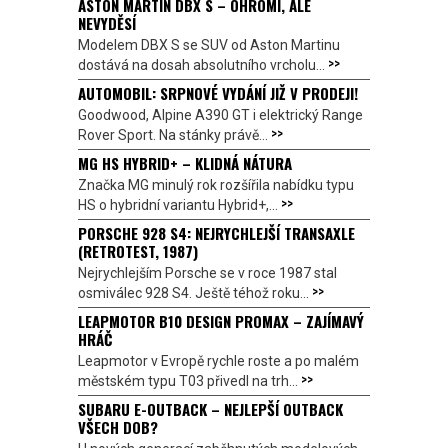
ASTON MARTIN DBX S – OHROMÍ, ALE
NEVYDĚSÍ
Modelem DBX S se SUV od Aston Martinu
>>
dostává na dosah absolutního vrcholu...
AUTOMOBIL: SRPNOVÉ VYDÁNÍ JIŽ V PRODEJI!
Goodwood, Alpine A390 GT i elektrický Range
>>
Rover Sport. Na stánky právě...
MG HS HYBRID+ – KLIDNÁ NÁTURA
Značka MG minulý rok rozšířila nabídku typu
>>
HS o hybridní variantu Hybrid+,...
PORSCHE 928 S4: NEJRYCHLEJŠÍ TRANSAXLE
(RETROTEST, 1987)
Nejrychlejším Porsche se v roce 1987 stal
>>
osmiválec 928 S4. Ještě téhož roku...
LEAPMOTOR B10 DESIGN PROMAX – ZAJÍMAVÝ
HRÁČ
Leapmotor v Evropě rychle roste a po malém
>>
městském typu T03 přivedl na trh...
SUBARU E-OUTBACK – NEJLEPŠÍ OUTBACK
VŠECH DOB?