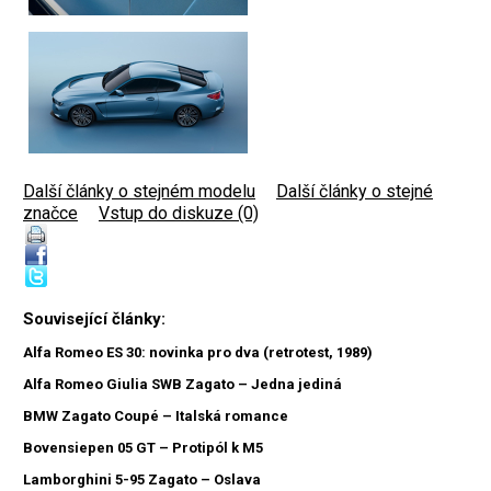
Další články o stejném modelu
|
Další články o stejné
značce
|
Vstup do diskuze (0)
Související články:
Alfa Romeo ES 30: novinka pro dva (retrotest, 1989)
Alfa Romeo Giulia SWB Zagato – Jedna jediná
BMW Zagato Coupé – Italská romance
Bovensiepen 05 GT – Protipól k M5
Lamborghini 5-95 Zagato – Oslava