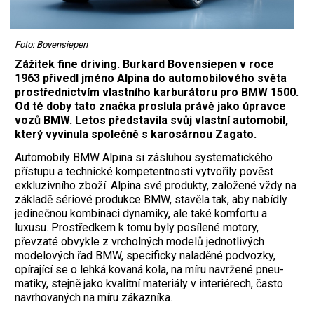
Foto: Bovensiepen
Zážitek fine driving. Burkard Bovensiepen v roce
1963 přivedl jméno Alpina do automobilového světa
prostřednictvím vlastního karburátoru pro BMW 1500.
Od té doby tato značka proslula právě jako úpravce
vozů BMW. Letos představila svůj vlastní automobil,
který vyvinula společně s karosárnou Zagato.
Automobily BMW Alpina si zásluhou systematického
přístupu a technické kompetentnosti vytvořily pověst
exkluzivního zboží. Alpina své produkty, založené vždy na
základě sériové produkce BMW, stavěla tak, aby nabídly
jedinečnou kombinaci dynamiky, ale také komfortu a
luxusu. Prostředkem k tomu byly posílené motory,
převzaté obvykle z vrcholných modelů jednotlivých
modelových řad BMW, specificky naladěné podvozky,
opírající se o lehká kovaná kola, na míru navržené pneu­
matiky, stejně jako kvalitní materiály v interiérech, často
navrhovaných na míru zákazníka.