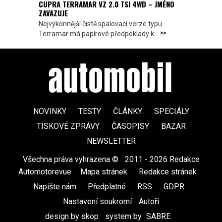
CUPRA TERRAMAR VZ 2.0 TSI 4WD – JMÉNO
ZAVAZUJE
Nejvýkonnější čistě spalovací verze typu
>>
Terramar má papírové předpoklady k...
NOVINKY
TESTY
ČLÁNKY
SPECIÁLY
TISKOVÉ ZPRÁVY
ČASOPISY
BAZAR
NEWSLETTER
Všechna práva vyhrazena ©
|
2011 - 2026 Redakce
Automotorevue
|
Mapa stránek
|
Redakce stránek
|
Napište nám
|
Předplatné
|
RSS
|
GDPR
|
Nastavení soukromí
Autoři
design by skop
|
system by
SABRE
|