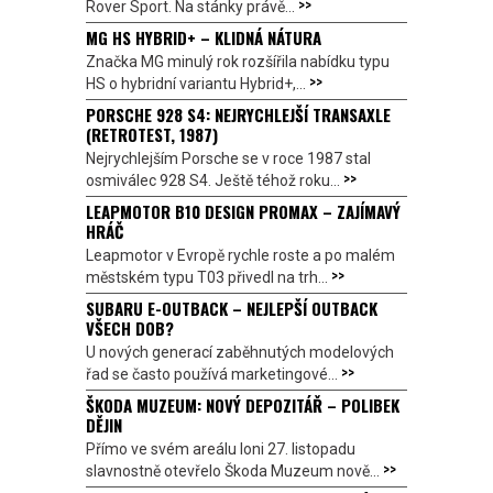
>>
Rover Sport. Na stánky právě...
MG HS HYBRID+ – KLIDNÁ NÁTURA
Značka MG minulý rok rozšířila nabídku typu
>>
HS o hybridní variantu Hybrid+,...
PORSCHE 928 S4: NEJRYCHLEJŠÍ TRANSAXLE
(RETROTEST, 1987)
Nejrychlejším Porsche se v roce 1987 stal
>>
osmiválec 928 S4. Ještě téhož roku...
LEAPMOTOR B10 DESIGN PROMAX – ZAJÍMAVÝ
HRÁČ
Leapmotor v Evropě rychle roste a po malém
>>
městském typu T03 přivedl na trh...
SUBARU E-OUTBACK – NEJLEPŠÍ OUTBACK
VŠECH DOB?
U nových generací zaběhnutých modelových
>>
řad se často používá marketingové...
ŠKODA MUZEUM: NOVÝ DEPOZITÁŘ – POLIBEK
DĚJIN
Přímo ve svém areálu loni 27. listopadu
>>
slavnostně otevřelo Škoda Muzeum nově...