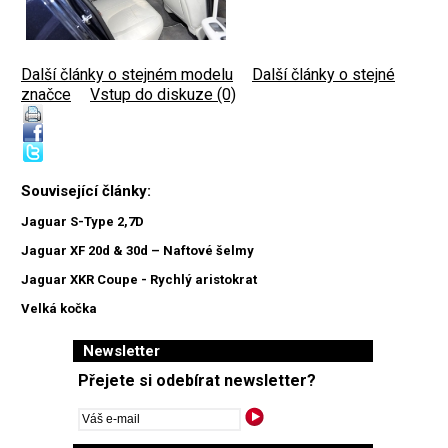
Další články o stejném modelu
|
Další články o stejné
značce
|
Vstup do diskuze (0)
Související články:
Jaguar S-Type 2,7D
Jaguar XF 20d & 30d – Naftové šelmy
Jaguar XKR Coupe - Rychlý aristokrat
Velká kočka
Newsletter
Přejete si odebírat newsletter?