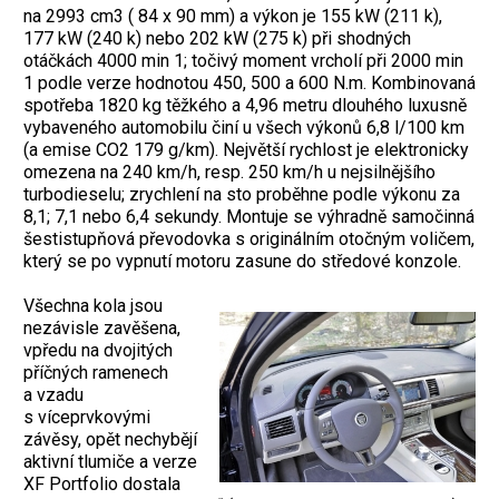
na 2993 cm3 ( 84 x 90 mm) a výkon je 155 kW (211 k),
177 kW (240 k) nebo 202 kW (275 k) při shodných
otáčkách 4000 min 1; točivý moment vrcholí při 2000 min
1 podle verze hodnotou 450, 500 a 600 N.m. Kombinovaná
spotřeba 1820 kg těžkého a 4,96 metru dlouhého luxusně
vybaveného automobilu činí u všech výkonů 6,8 l/100 km
(a emise CO2 179 g/km). Největší rychlost je elektronicky
omezena na 240 km/h, resp. 250 km/h u nejsilnějšího
turbodieselu; zrychlení na sto proběhne podle výkonu za
8,1; 7,1 nebo 6,4 sekundy. Montuje se výhradně samočinná
šestistupňová převodovka s originálním otočným voličem,
který se po vypnutí motoru zasune do středové konzole.
Všechna kola jsou
nezávisle zavěšena,
vpředu na dvojitých
příčných ramenech
a vzadu
s víceprvkovými
závěsy, opět nechybějí
aktivní tlumiče a verze
XF Portfolio dostala