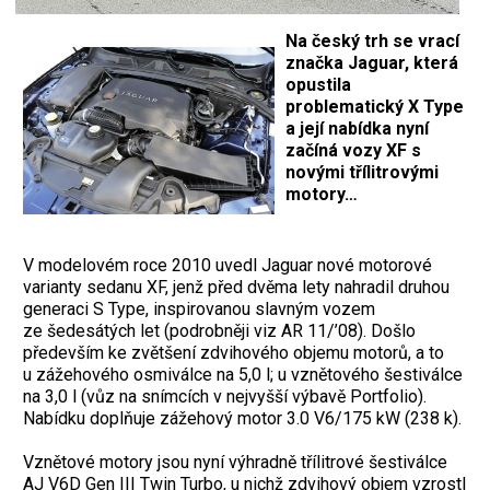
Na český trh se vrací
značka Jaguar, která
opustila
problematický X Type
a její nabídka nyní
začíná vozy XF s
novými třílitrovými
motory…
V modelovém roce 2010 uvedl Jaguar nové motorové
varianty sedanu XF, jenž před dvěma lety nahradil druhou
generaci S Type, inspirovanou slavným vozem
ze šedesátých let (podrobněji viz AR 11/’08). Došlo
především ke zvětšení zdvihového objemu motorů, a to
u zážehového osmiválce na 5,0 l; u vznětového šestiválce
na 3,0 l (vůz na snímcích v nejvyšší výbavě Portfolio).
Nabídku doplňuje zážehový motor 3.0 V6/175 kW (238 k).
Vznětové motory jsou nyní výhradně třílitrové šestiválce
AJ V6D Gen III Twin Turbo, u nichž zdvihový objem vzrostl