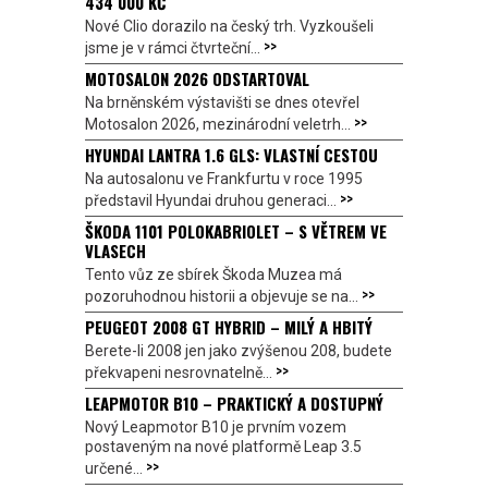
434 000 KČ
Nové Clio dorazilo na český trh. Vyzkoušeli
>>
jsme je v rámci čtvrteční...
MOTOSALON 2026 ODSTARTOVAL
Na brněnském výstavišti se dnes otevřel
>>
Motosalon 2026, mezinárodní veletrh...
HYUNDAI LANTRA 1.6 GLS: VLASTNÍ CESTOU
Na autosalonu ve Frankfurtu v roce 1995
>>
představil Hyundai druhou generaci...
ŠKODA 1101 POLOKABRIOLET – S VĚTREM VE
VLASECH
Tento vůz ze sbírek Škoda Muzea má
>>
pozoruhodnou historii a objevuje se na...
PEUGEOT 2008 GT HYBRID – MILÝ A HBITÝ
Berete-li 2008 jen jako zvýšenou 208, budete
>>
překvapeni nesrovnatelně...
LEAPMOTOR B10 – PRAKTICKÝ A DOSTUPNÝ
Nový Leapmotor B10 je prvním vozem
postaveným na nové platformě Leap 3.5
>>
určené...