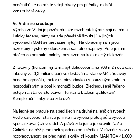
podélníků se na místě vrtají otvory pro příčníky a další
konstrukční celky.
Ve Vídni se šroubuje
Výroba ve Vídni je pověstná také rozebíratelnými spoji na rámu.
Laicky řečeno, rámy se zde převážně šroubují, v jiných
výrobnách MAN se převážně nýtují. Na obrácený rám jsou
navěšeny systémy odpružení a samotné nápravy. Poté je rám
otočen do normální polohy, postaven na kola a celý olakován.
Z lakovny (koncem října má být dobudována na 708 m2 nová část
lakovny za 3,3 milionu eur) se dostává na stanoviště zástavby
hnacího agregátu, motoru s převodovkou s osazeným vodním
hospodářstvím a poté k montáži budce. Zjednodušeně řečeno
putuje na stanoviště oživení funkcí a k „došmajchlování“.
Kompletační linky jsou zde dvě.
Na jedné se pracuje na speciálech na druhé na lehčích typech.
Vedle oživovací stanice je linka na výrobu prototypů a vysoce
specializovaných vozidel. A právě zde jsme je objevili. Naše
Goliáše, na něž jsme měli spadeno od začátku. V různém stavu
rozpracovanosti se před námi skvěly tři kousky MAN TGA 41.660.