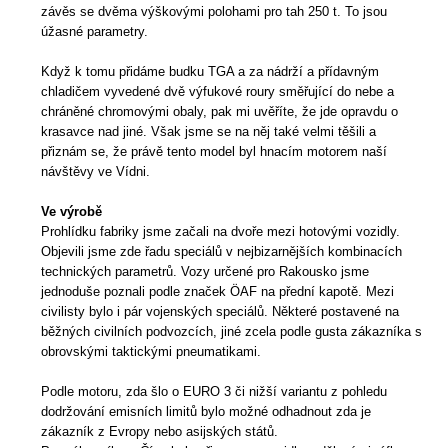
závěs se dvěma výškovými polohami pro tah 250 t. To jsou
úžasné parametry.
Když k tomu přidáme budku TGA a za nádrží a přídavným
chladičem vyvedené dvě výfukové roury směřující do nebe a
chráněné chromovými obaly, pak mi uvěříte, že jde opravdu o
krasavce nad jiné. Však jsme se na něj také velmi těšili a
přiznám se, že právě tento model byl hnacím motorem naší
návštěvy ve Vídni.
Ve výrobě
Prohlídku fabriky jsme začali na dvoře mezi hotovými vozidly.
Objevili jsme zde řadu speciálů v nejbizarnějších kombinacích
technických parametrů. Vozy určené pro Rakousko jsme
jednoduše poznali podle značek ÖAF na přední kapotě. Mezi
civilisty bylo i pár vojenských speciálů. Některé postavené na
běžných civilních podvozcích, jiné zcela podle gusta zákazníka s
obrovskými taktickými pneumatikami.
Podle motoru, zda šlo o EURO 3 či nižší variantu z pohledu
dodržování emisních limitů bylo možné odhadnout zda je
zákazník z Evropy nebo asijských států.