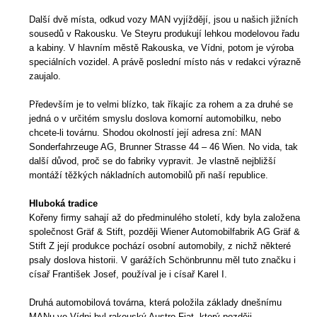
Další dvě místa, odkud vozy MAN vyjíždějí, jsou u našich jižních
sousedů v Rakousku. Ve Steyru produkují lehkou modelovou řadu
a kabiny. V hlavním městě Rakouska, ve Vídni, potom je výroba
speciálních vozidel. A právě poslední místo nás v redakci výrazně
zaujalo.
Především je to velmi blízko, tak říkajíc za rohem a za druhé se
jedná o v určitém smyslu doslova komorní automobilku, nebo
chcete-li továrnu. Shodou okolností její adresa zní: MAN
Sonderfahrzeuge AG, Brunner Strasse 44 – 46 Wien. No vida, tak
další důvod, proč se do fabriky vypravit. Je vlastně nejbližší
montáží těžkých nákladních automobilů při naší republice.
Hluboká tradice
Kořeny firmy sahají až do předminulého století, kdy byla založena
společnost Gräf & Stift, později Wiener Automobilfabrik AG Gräf &
Stift Z její produkce pochází osobní automobily, z nichž některé
psaly doslova historii. V garážích Schönbrunnu měl tuto značku i
císař František Josef, používal je i císař Karel I.
Druhá automobilová továrna, která položila základy dnešnímu
MANu ve Vídni byl rakouský Austro-Fiat, který později