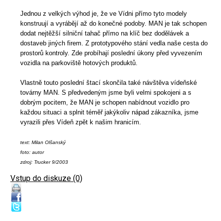
Jednou z velkých výhod je, že ve Vídni přímo tyto modely
konstruují a vyrábějí až do konečné podoby. MAN je tak schopen
dodat nejtěžší silniční tahač přímo na klíč bez dodělávek a
dostaveb jiných firem. Z prototypového stání vedla naše cesta do
prostorů kontroly. Zde probíhají poslední úkony před vyvezením
vozidla na parkoviště hotových produktů.
Vlastně touto poslední štací skončila také návštěva vídeňské
továrny MAN. S předvedeným jsme byli velmi spokojeni a s
dobrým pocitem, že MAN je schopen nabídnout vozidlo pro
každou situaci a splnit téměř jakýkoliv nápad zákazníka, jsme
vyrazili přes Vídeň zpět k našim hranicím.
text: Milan Olšanský
foto: autor
zdroj: Trucker 9/2003
Vstup do diskuze (0)