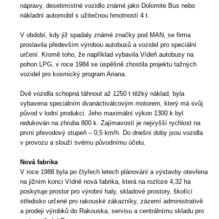
nápravy, desetimístné vozidlo známé jako Dolomite Bus nebo
nákladní automobil s užitečnou hmotností 4 t.
V období, kdy již spadaly známé značky pod MAN, se firma
proslavila především výrobou autobusů a vozidel pro speciální
určení. Kromě toho, že například vybavila Vídeň autobusy na
pohon LPG, v roce 1984 se úspěšně zhostila projektu tažných
vozidel pro kosmický program Ariana.
Dvě vozidla schopná táhnout až 1250 t těžký náklad, byla
vybavena speciálním dvanáctiválcovým motorem, který má svůj
původ v lodní produkci. Jeho maximální výkon 1300 k byl
redukován na zhruba 800 k. Zajímavostí je nejvyšší rychlost na
první převodový stupeň – 0,5 km/h. Do dnešní doby jsou vozidla
v provozu a slouží svému původnímu účelu.
Nová fabrika
V roce 1988 byla po čtyřech letech plánování a výstavby otevřena
na jižním konci Vídně nová fabrika, která na rozloze 4,32 ha
poskytuje prostor pro výrobní haly, skladové prostory, školící
středisko určené pro rakouské zákazníky, zázemí administrativě
a prodeji výrobků do Rakouska, servisu a centrálnímu skladu pro