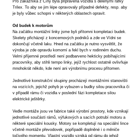
Pro zákazníka z Číny byla připravena vozidla s dělenými ráfky
Trilex. To aby se jim lépe opravovaly případné defekty, resp. aby
je byly vůbec schopni v některých oblastech opravit.
Od budek k motorům
Na začátku montážní linky jsme byli přítomni kompletaci budek.
Skelety přicházejí z koncernových podniků a zde ve Vídni se
dokončují včetně laku. Hned na začátku je nutno vysvětlit, že
výroba je zde opravdu komorní a řekl bych v rodinném duchu.
Velmi příjemné prostředí není podbarveno hekticky pobíhajícími
pracovníky, aby stihli tempo linky, jejíž rychlost ostatně ovlivňuje
mnohokrát někdo, kde není ani výrobnímu procesu přítomen.
Jednotlivé konstrukční skupiny procházejí montážními stanovišti
na vozících, jejichž pohyb je vybuzen u budky silou pracovníka či
v případě rámu či vozidla v poslední fázi kompletace silou
elektrické ještěrky.
Vedle montáže jsou ve fabrice také výrobní prostory, kde vznikají
jednotlivé součásti rámů, výfukových a sacích potrubí motoru a
některé speciální kousky. Motory se kompletují na speciální lince
včetně montáže převodovek, popřípadě doplněné i o měniče
točivého momentu. Vlastní vozidlo vzniká od rámu do jehož