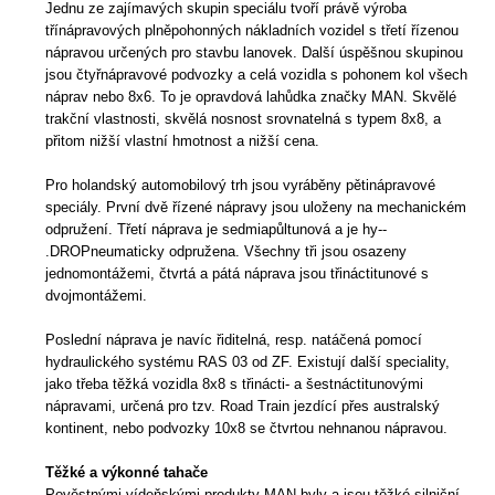
Jednu ze zajímavých skupin speciálu tvoří právě výroba
třínápravových plněpohonných nákladních vozidel s třetí řízenou
nápravou určených pro stavbu lanovek. Další úspěšnou skupinou
jsou čtyřnápravové podvozky a celá vozidla s pohonem kol všech
náprav nebo 8x6. To je opravdová lahůdka značky MAN. Skvělé
trakční vlastnosti, skvělá nosnost srovnatelná s typem 8x8, a
přitom nižší vlastní hmotnost a nižší cena.
Pro holandský automobilový trh jsou vyráběny pětinápravové
speciály. První dvě řízené nápravy jsou uloženy na mechanickém
odpružení. Třetí náprava je sedmiapůltunová a je hy--
.DROPneumaticky odpružena. Všechny tři jsou osazeny
jednomontážemi, čtvrtá a pátá náprava jsou třináctitunové s
dvojmontážemi.
Poslední náprava je navíc řiditelná, resp. natáčená pomocí
hydraulického systému RAS 03 od ZF. Existují další speciality,
jako třeba těžká vozidla 8x8 s třinácti- a šestnáctitunovými
nápravami, určená pro tzv. Road Train jezdící přes australský
kontinent, nebo podvozky 10x8 se čtvrtou nehnanou nápravou.
Těžké a výkonné tahače
Pověstnými vídeňskými produkty MAN byly a jsou těžké silniční