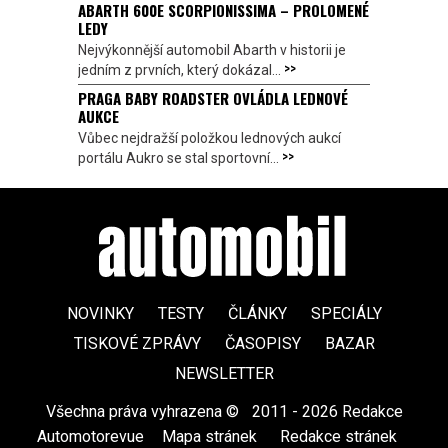
ABARTH 600E SCORPIONISSIMA – PROLOMENÉ
LEDY
Nejvýkonnější automobil Abarth v historii je
>>
jedním z prvních, který dokázal...
PRAGA BABY ROADSTER OVLÁDLA LEDNOVÉ
AUKCE
Vůbec nejdražší položkou lednových aukcí
>>
portálu Aukro se stal sportovní...
NOVINKY
TESTY
ČLÁNKY
SPECIÁLY
TISKOVÉ ZPRÁVY
ČASOPISY
BAZAR
NEWSLETTER
Všechna práva vyhrazena ©
|
2011 - 2026 Redakce
Automotorevue
|
Mapa stránek
|
Redakce stránek
|