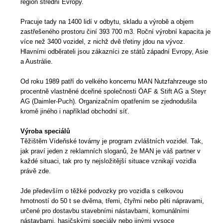
region střední Evropy.
Pracuje tady na 1400 lidí v odbytu, skladu a výrobě a objem
zastřešeného prostoru činí 393 700 m3. Roční výrobní kapacita je
více než 3400 vozidel, z nichž dvě třetiny jdou na vývoz.
Hlavními odběrateli jsou zákazníci ze států západní Evropy, Asie
a Austrálie.
Od roku 1989 patří do velkého koncernu MAN Nutzfahrzeuge sto
procentně vlastněné dceřiné společnosti ÖAF & Stift AG a Steyr
AG (Daimler-Puch). Organizačním opatřením se zjednodušila
kromě jiného i například obchodní síť.
Výroba speciálů
Těžištěm Vídeňské továrny je program zvláštních vozidel. Tak,
jak praví jeden z reklamních sloganů, že MAN je váš partner v
každé situaci, tak pro ty nejsložitější situace vznikají vozidla
právě zde.
Jde především o těžké podvozky pro vozidla s celkovou
hmotností do 50 t se dvěma, třemi, čtyřmi nebo pěti nápravami,
určené pro dostavbu stavebními nástavbami, komunálními
nástavbami, hasičskými speciály nebo jinými vysoce