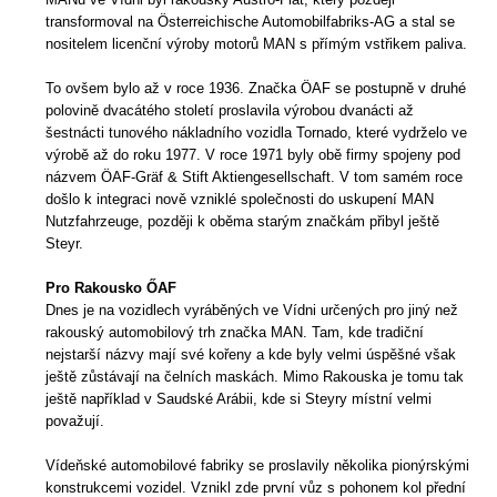
transformoval na Österreichische Automobilfabriks-AG a stal se
nositelem licenční výroby motorů MAN s přímým vstřikem paliva.
To ovšem bylo až v roce 1936. Značka ÖAF se postupně v druhé
polovině dvacátého století proslavila výrobou dvanácti až
šestnácti tunového nákladního vozidla Tornado, které vydrželo ve
výrobě až do roku 1977. V roce 1971 byly obě firmy spojeny pod
názvem ÖAF-Gräf & Stift Aktiengesellschaft. V tom samém roce
došlo k integraci nově vzniklé společnosti do uskupení MAN
Nutzfahrzeuge, později k oběma starým značkám přibyl ještě
Steyr.
Pro Rakousko ŐAF
Dnes je na vozidlech vyráběných ve Vídni určených pro jiný než
rakouský automobilový trh značka MAN. Tam, kde tradiční
nejstarší názvy mají své kořeny a kde byly velmi úspěšné však
ještě zůstávají na čelních maskách. Mimo Rakouska je tomu tak
ještě například v Saudské Arábii, kde si Steyry místní velmi
považují.
Vídeňské automobilové fabriky se proslavily několika pionýrskými
konstrukcemi vozidel. Vznikl zde první vůz s pohonem kol přední