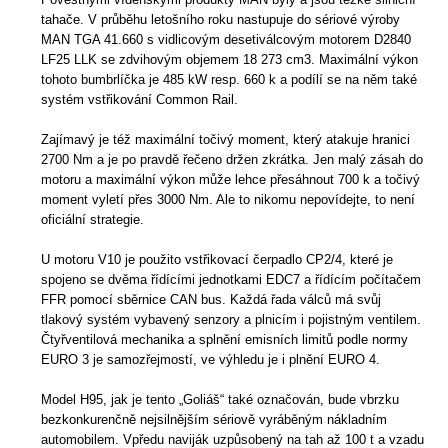
tahače. V průběhu letošního roku nastupuje do sériové výroby
MAN TGA 41.660 s vidlicovým desetiválcovým motorem D2840
LF25 LLK se zdvihovým objemem 18 273 cm3. Maximální výkon
tohoto bumbrlíčka je 485 kW resp. 660 k a podílí se na něm také
systém vstřikování Common Rail.
Zajímavý je též maximální točivý moment, který atakuje hranici
2700 Nm a je po pravdě řečeno držen zkrátka. Jen malý zásah do
motoru a maximální výkon může lehce přesáhnout 700 k a točivý
moment vyletí přes 3000 Nm. Ale to nikomu nepovídejte, to není
oficiální strategie.
U motoru V10 je použito vstřikovací čerpadlo CP2/4, které je
spojeno se dvěma řídícími jednotkami EDC7 a řídícím počítačem
FFR pomocí sběrnice CAN bus. Každá řada válců má svůj
tlakový systém vybavený senzory a plnicím i pojistným ventilem.
Čtyřventilová mechanika a splnění emisních limitů podle normy
EURO 3 je samozřejmostí, ve výhledu je i plnění EURO 4.
Model H95, jak je tento „Goliáš“ také označován, bude vbrzku
bezkonkurenčně nejsilnějším sériově vyráběným nákladním
automobilem. Vpředu naviják uzpůsobený na tah až 100 t a vzadu