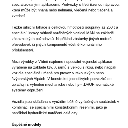
specializovanými aplikacemi. Podvozky s třetí řízenou nápravou,
která může být hnaná nebo nehnaná, vlečená nebo tlačená a
zvedací.
Těžké silniční tahače s celkovou hmotností soupravy až 250 t a
speciální úpravy sériově vyráběných vozidel MAN na základě
zákaznických požadavků. Například zástavby jiných motorů,
převodovek či jiných komponentů včetně komunálního
příslušenství.
Mezi výrobky z Vídně najdeme i speciální vojenské aplikace
vyráběné na základě tzv. X rámů s velkou šířkou, nebo naopak
vozidla speciálně určená pro provoz v rakouských nebo
švýcarských Alpách. V konstrukci jednotlivých podvozků se
uplatňují s výhodou mechanické nebo hy-- .DROPneumatické
systémy odpružení.
Vozidla jsou skládána s využitím běžně vyráběných součástek v
kombinaci se speciálními konstrukčními řešeními, jako je
například hydraulické natáčení celé osy.
Úspěšné modely