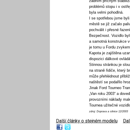
zadním příčným stabiliz
problémů stopu i v ostř
byla velmi pohodlná.
I se spotřebou jsme byl
městě se již začalo pal
pochválit i přesné řaze
Bezpečnost. Vozidlo by
a samotná konstrukce vo
je tomu u Fordu zvykem,
Kapota je zajištěna uz
dispozici dálkové ovládá
Stinnou stránkou je sl
na straně řidiče, který
může přehlédnout přibliž
naštěstí se podařilo hrozí
Jinak Ford Tourneo Tran
„Van roku 2003“ a doved
provozními náklady malé
Tournea užitečné vozidlo
zdroj: Doprava a silnice 12/2003
Další články o stejném modelu
|
Dal