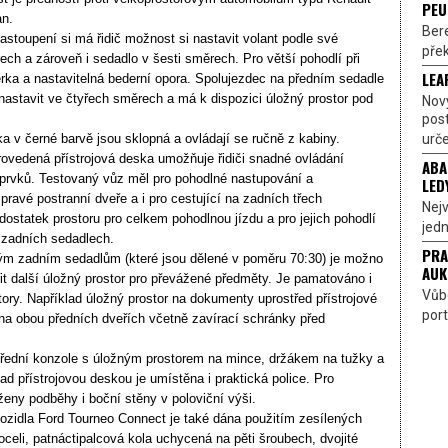
PEU
n.
Bere
astoupení si má řidič možnost si nastavit volant podle své
přek
ch a zároveň i sedadlo v šesti směrech. Pro větší pohodlí při
LEA
pěrka a nastavitelná bederní opora. Spolujezdec na předním sedadle
astavit ve čtyřech směrech a má k dispozici úložný prostor pod
Nov
pos
urče
a v černé barvě jsou sklopná a ovládají se ručně z kabiny.
ovedená přístrojová deska umožňuje řidiči snadné ovládání
ABA
 prvků. Testovaný vůz měl pro pohodlné nastupování a
LED
pravé postranní dveře a i pro cestující na zadních třech
Nejv
dostatek prostoru pro celkem pohodlnou jízdu a pro jejich pohodlí
jedn
a zadních sedadlech.
PRA
m zadním sedadlům (které jsou dělené v poměru 70:30) je možno
AUK
řit další úložný prostor pro převážené předměty. Je pamatováno i
Vůbe
ory. Například úložný prostor na dokumenty uprostřed přístrojové
port
 na obou předních dveřích včetně zavírací schránky před
třední konzole s úložným prostorem na mince, držákem na tužky a
d přístrojovou deskou je umístěna i praktická police. Pro
ženy podběhy i boční stěny v poloviční výši.
ozidla Ford Tourneo Connect je také dána použitím zesílených
celi, patnáctipalcová kola uchycená na pěti šroubech, dvojité