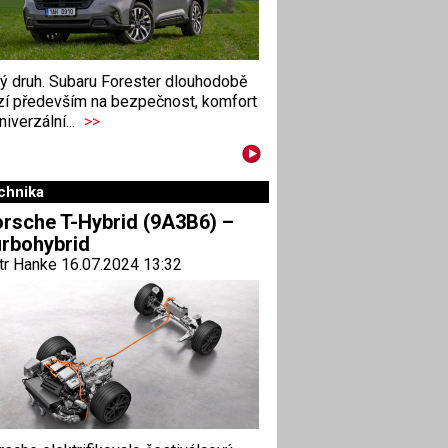
ný druh. Subaru Forester dlouhodobě
zí především na bezpečnost, komfort
niverzální...
>>
chnika
rsche T-Hybrid (9A3B6) –
rbohybrid
tr Hanke 16.07.2024 13:32