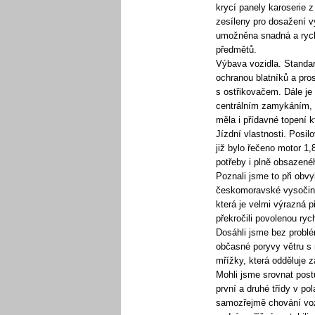
krycí panely karoserie 
zesíleny pro dosažení v
umožněna snadná a rych
předmětů.
Výbava vozidla. Standar
ochranou blatníků a pr
s ostřikovačem. Dále je
centrálním zamykáním, 
měla i přídavné topení 
Jízdní vlastnosti. Posil
již bylo řečeno motor 1,
potřeby i plně obsazené
Poznali jsme to při obvy
českomoravské vysočině,
která je velmi výrazná 
překročili povolenou ryc
Dosáhli jsme bez problém
občasné poryvy větru s 
mřížky, která odděluje 
Mohli jsme srovnat postu
první a druhé třídy v pol
samozřejmě chování voz