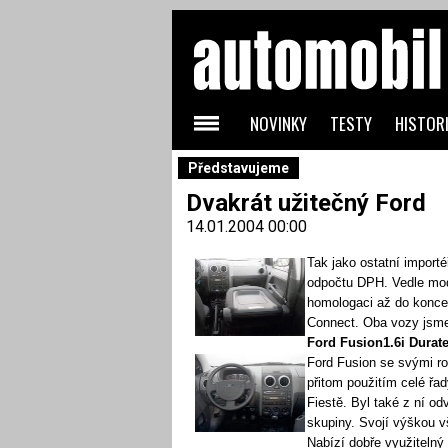
NOVINKY
TESTY
HISTORI
Představujeme
Dvakrát užitečný Ford
14.01.2004 00:00
Tak jako ostatní importé
odpočtu DPH. Vedle mod
homologaci až do konce 
Connect. Oba vozy jsme
Ford Fusion1.6i Durat
Ford Fusion se svými r
přitom použitím celé řa
Fiestě. Byl také z ní o
skupiny. Svojí výškou v
Nabízí dobře využitelný 