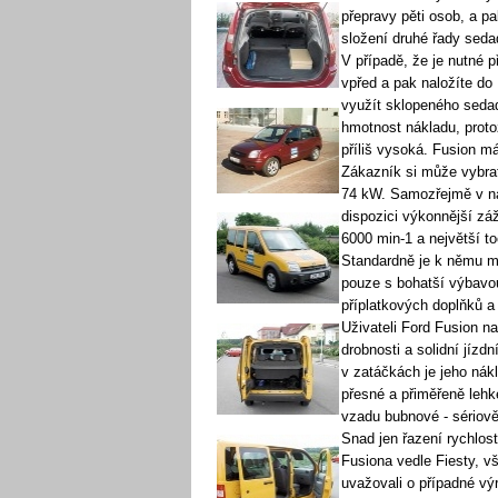
přepravy pěti osob, a p
složení druhé řady seda
V případě, že je nutné p
vpřed a pak naložíte do
využít sklopeného sedadl
hmotnost nákladu, proto
příliš vysoká. Fusion m
Zákazník si může vybrat
74 kW. Samozřejmě v na
dispozici výkonnější zá
6000 min-1 a největší t
Standardně je k němu m
pouze s bohatší výbavo
příplatkových doplňků a
Uživateli Ford Fusion n
drobnosti a solidní jízdn
v zatáčkách je jeho nák
přesné a přiměřeně lehk
vzadu bubnové - sériov
Snad jen řazení rychlost
Fusiona vedle Fiesty, vš
uvažovali o případné v