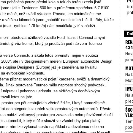
Por
má poháněná pouze přední kola a tak do terénu zcela jistě
bo
u jsme ujeli s Fusionem 500 km s průměrnou spotřebou 5,7 l/100
poh
n litr méně, než uvádí výrobce. Pravda, jen minimálně jsme
a většinu kilometrů jsme „natočili“ na silnicích I. či II. třídy, takže
ici (max. rychlost 178 km/h) nám neudělala „vír“ v nádrži.
Dal
ohli otestovat užitkové vozidlo Ford Transit Connect a nyní
REN
timístný vůz kombi, který je prodáván pod názvem Tourneo
434
Nové
 verze Connectu získala letos prvenství nejen v soutěži
jsme
 2003“, ale i v designérském měření European automobile Design
MOT
e skupina Designers (Europe) jež je zaměřená na kvalitu
 na evropském kontinentu.
Na b
žeme přiznat modernistické pojetí karoserie, svěží a dynamický
Moto
dla. Jinak testované Tourneo mělo naprosto shodný podvozek,
HYU
cí nápravu i pohonnou jednotku se skříňovým dodávkovým
Na a
ovali letos na jaře.
před
 prostor pro pět cestujících včetně řidiče, i když samozřejmě
ŠKO
t do kategorie luxusních velkoprostorových automobilů. Přesto
VLA
u a nabízí velkorysý prostor pro zavazadla nebo převážené zboží.
eli automobil, který může sloužit ve všední dny jako platný
Ten
tom s ním lze vykonat cestu například na dovolenou nebo na
pozo
st je předností proti velkoprostorovým automobilům typu Renault