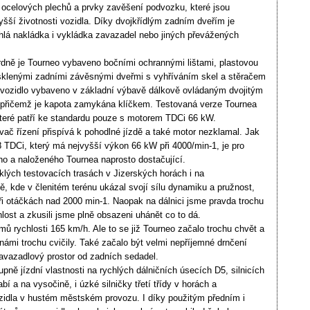
z ocelových plechů a prvky zavěšení podvozku, které jsou
yšší životnosti vozidla. Díky dvojkřídlým zadním dveřím je
lá nakládka i vykládka zavazadel nebo jiných převážených
dně je Tourneo vybaveno bočními ochrannými lištami, plastovou
osklenými zadními závěsnými dveřmi s vyhříváním skel a stěračem
 vozidlo vybaveno v základní výbavě dálkově ovládaným dvojitým
přičemž je kapota zamykána klíčkem. Testovaná verze Tournea
které patří ke standardu pouze s motorem TDCi 66 kW.
ovač řízení přispívá k pohodlné jízdě a také motor nezklamal. Jak
8 TDCi, který má nejvyšší výkon 66 kW při 4000/min-1, je pro
ho a naloženého Tournea naprosto dostačující.
klých testovacích trasách v Jizerských horách i na
 kde v členitém terénu ukázal svojí sílu dynamiku a pružnost,
při otáčkách nad 2000 min-1. Naopak na dálnici jsme pravda trochu
hlost a zkusili jsme plně obsazeni uhánět co to dá.
ů rychlosti 165 km/h. Ale to se již Tourneo začalo trochu chvět a
námi trochu cvičily. Také začalo být velmi nepříjemné drnčení
zavazadlový prostor od zadních sedadel.
pně jízdní vlastnosti na rychlých dálničních úsecích D5, silnicích
abí a na vysočině, i úzké silničky třetí třídy v horách a
idla v hustém městském provozu. I díky použitým předním i