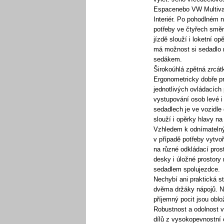
Espacenebo VW Multiva
Interiér. Po pohodlném n
potřeby ve čtyřech směre
jízdě slouží i loketní o
má možnost si sedadlo n
sedákem.
Širokoúhlá zpětná zrcátk
Ergonometricky dobře pr
jednotlivých ovládacích
vystupování osob levé i 
sedadlech je ve vozidle 
slouží i opěrky hlavy n
Vzhledem k odnímatelný
v případě potřeby vytvo
na různé odkládací prost
desky i úložné prostory
sedadlem spolujezdce.
Nechybí ani praktická s
dvěma držáky nápojů. Na
příjemný pocit jsou oblo
Robustnost a odolnost v
dílů z vysokopevnostní o