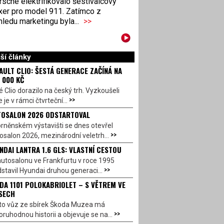
sche elektrifikovalo šestiválcový
xer pro model 911. Zatímco z
ledu marketingu byla...
>>
ší články
AULT CLIO: ŠESTÁ GENERACE ZAČÍNÁ NA
 000 KČ
 Clio dorazilo na český trh. Vyzkoušeli
>>
 je v rámci čtvrteční...
OSALON 2026 ODSTARTOVAL
rněnském výstavišti se dnes otevřel
>>
salon 2026, mezinárodní veletrh...
NDAI LANTRA 1.6 GLS: VLASTNÍ CESTOU
utosalonu ve Frankfurtu v roce 1995
>>
stavil Hyundai druhou generaci...
DA 1101 POLOKABRIOLET – S VĚTREM VE
SECH
to vůz ze sbírek Škoda Muzea má
>>
ruhodnou historii a objevuje se na...