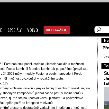
E
SPECIÁLY
VOLVO
Ne
Pře
ři i Ford nabídnul podnikatelské klientele vozidlo s možností
Te
elů Focus kombi či Mondeo kombi tak po patřičné úpravě tuto
Su
září 2003 měly i modely Fusion a osobní provedení Fordu
Ji
 měli možnost vyzkoušet v redakčním testu.
Luk
ec 16V
ozměry – hlavně výškou vymyká běžným osobním vozidlům, ale
dy shodných komponentů jednoznačně patří v rodině fordů k
dvozen, tj. má stejnou podvozkovou platformu a podvozkové
šak spíše patří do kategorie minivanů.
vnitřní prostor s dostatečně variabilním interiérem s možností