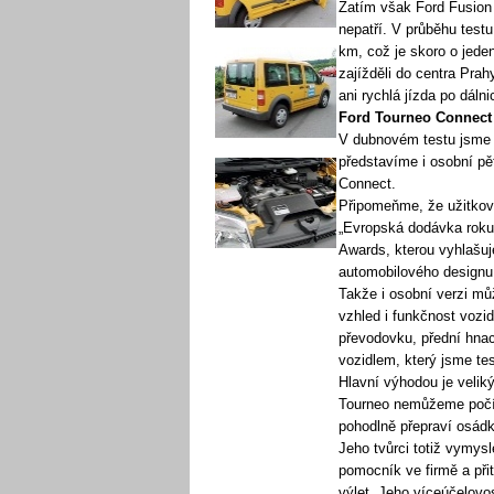
Zatím však Ford Fusion 
nepatří. V průběhu test
km, což je skoro o jede
zajížděli do centra Prahy 
ani rychlá jízda po dáln
Ford Tourneo Connect
V dubnovém testu jsme m
představíme i osobní pě
Connect.
Připomeňme, že užitková
„Evropská dodávka roku
Awards, kterou vyhlašuj
automobilového designu
Takže i osobní verzi mů
vzhled i funkčnost vozi
převodovku, přední hna
vozidlem, který jsme test
Hlavní výhodou je veliký
Tourneo nemůžeme počíta
pohodlně přepraví osádk
Jeho tvůrci totiž vymysl
pomocník ve firmě a při
výlet. Jeho víceúčelovo