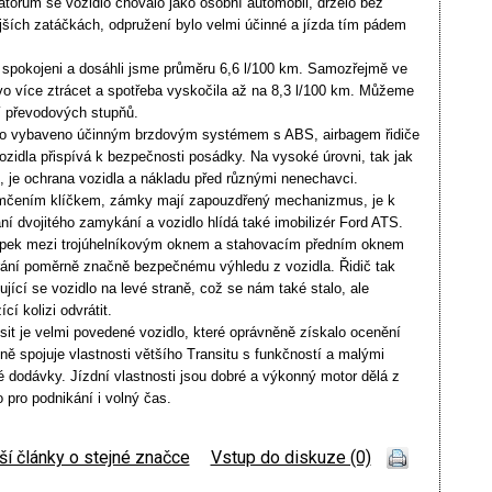
átorům se vozidlo chovalo jako osobní automobil, drželo bez
ejších zatáčkách, odpružení bylo velmi účinné a jízda tím pádem
i spokojeni a dosáhli jsme průměru 6,6 l/100 km. Samozřejmě ve
ivo více ztrácet a spotřeba vyskočila až na 8,3 l/100 km. Můžeme
ní převodových stupňů.
lo vybaveno účinným brzdovým systémem s ABS, airbagem řidiče
zidla přispívá k bezpečnosti posádky. Na vysoké úrovni, tak jak
 je ochrana vozidla a nákladu před různými nenechavci.
amčením klíčkem, zámky mají zapouzdřený mechanizmus, je k
ní dvojitého zamykání a vozidlo hlídá také imobilizér Ford ATS.
oupek mezi trojúhelníkovým oknem a stahovacím předním oknem
 brání poměrně značně bezpečnému výhledu z vozidla. Řidič tak
ující se vozidlo na levé straně, což se nám také stalo, ale
cí kolizi odvrátit.
sit je velmi povedené vozidlo, které oprávněně získalo ocenění
ně spojuje vlastnosti většího Transitu s funkčností a malými
 dodávky. Jízdní vlastnosti jsou dobré a výkonný motor dělá z
 pro podnikání i volný čas.
ší články o stejné značce
|
Vstup do diskuze (0)