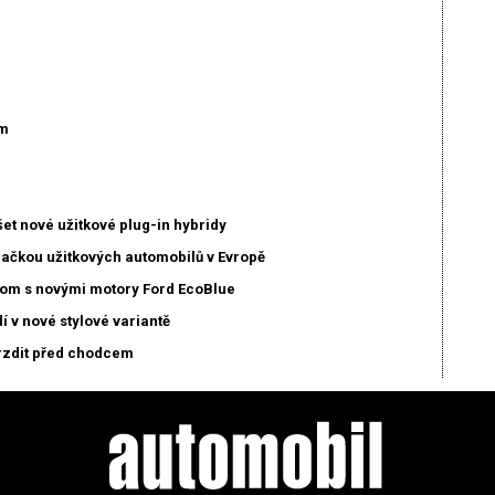
om
et nové užitkové plug-in hybridy
načkou užitkových automobilů v Evropě
stom s novými motory Ford EcoBlue
í v nové stylové variantě
rzdit před chodcem