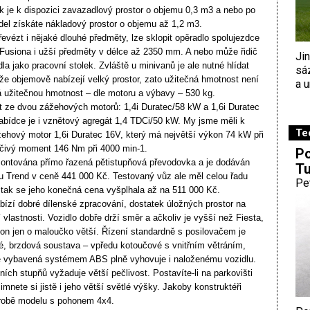
ak je k dispozici zavazadlový prostor o objemu 0,3 m3 a nebo po
del získáte nákladový prostor o objemu až 1,2 m3.
řevézt i nějaké dlouhé předměty, lze sklopit opěradlo spolujezdce
 Fusiona i užší předměty v délce až 2350 mm. A nebo může řidič
Ji
a jako pracovní stolek. Zvláště u minivanů je ale nutné hlídat
sá
že objemově nabízejí velký prostor, zato užitečná hmotnost není
a u
á užitečnou hmotnost – dle motoru a výbavy – 530 kg.
 ze dvou zážehových motorů: 1,4i Duratec/58 kW a 1,6i Duratec
bídce je i vznětový agregát 1,4 TDCi/50 kW. My jsme měli k
Te
žehový motor 1,6i Duratec 16V, který má největší výkon 74 kW při
očivý moment 146 Nm při 4000 min-1.
Po
ontována přímo řazená pětistupňová převodovka a je dodáván
Tu
u Trend v ceně 441 000 Kč. Testovaný vůz ale měl celou řadu
Pe
 tak se jeho konečná cena vyšplhala až na 511 000 Kč.
abízí dobré dílenské zpracování, dostatek úložných prostor na
í vlastnosti. Vozidlo dobře drží směr a ačkoliv je vyšší než Fiesta,
lon jen o maloučko větší. Řízení standardně s posilovačem je
é, brzdová soustava – vpředu kotoučové s vnitřním větráním,
ě vybavená systémem ABS plně vyhovuje i naloženému vozidlu.
ních stupňů vyžaduje větší pečlivost. Postavíte-li na parkovišti
imnete si jistě i jeho větší světlé výšky. Jakoby konstruktéři
ýrobě modelu s pohonem 4x4.