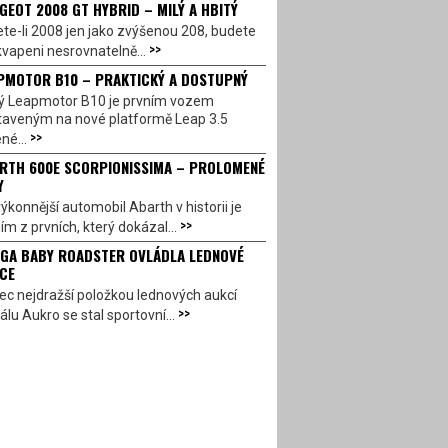
GEOT 2008 GT HYBRID – MILÝ A HBITÝ
te-li 2008 jen jako zvýšenou 208, budete
>>
vapeni nesrovnatelně...
PMOTOR B10 – PRAKTICKÝ A DOSTUPNÝ
ý Leapmotor B10 je prvním vozem
taveným na nové platformě Leap 3.5
>>
né...
RTH 600E SCORPIONISSIMA – PROLOMENÉ
Y
ýkonnější automobil Abarth v historii je
>>
ím z prvních, který dokázal...
GA BABY ROADSTER OVLÁDLA LEDNOVÉ
CE
c nejdražší položkou lednových aukcí
>>
álu Aukro se stal sportovní...