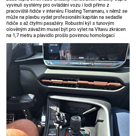
vyvinuli systémy pro ovládání vozu i lodi přímo z
pracoviště ­řidiče v interiéru Floating Terramaru, v němž se
může na plavbu vydat profesionální kapitán na sedadle
řidiče s až čtyřmi pasažéry. Robustní kýl s tunovým
olověným závažím musel být pro výlet na Vltavu zkrácen
na 1,7 metru a plavidlo prošlo povinnou homologací.