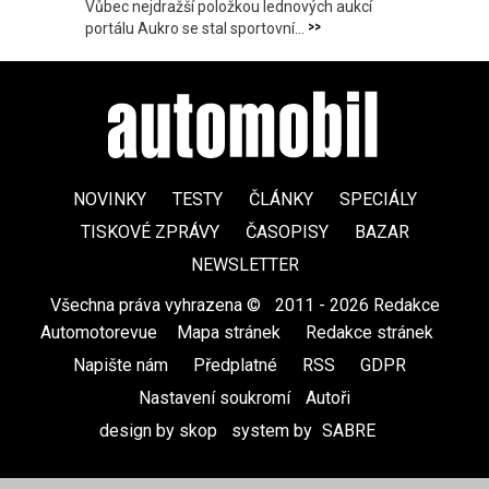
Vůbec nejdražší položkou lednových aukcí
>>
portálu Aukro se stal sportovní...
NOVINKY
TESTY
ČLÁNKY
SPECIÁLY
TISKOVÉ ZPRÁVY
ČASOPISY
BAZAR
NEWSLETTER
Všechna práva vyhrazena ©
|
2011 - 2026 Redakce
Automotorevue
|
Mapa stránek
|
Redakce stránek
|
Napište nám
|
Předplatné
|
RSS
|
GDPR
|
Nastavení soukromí
Autoři
design by skop
|
system by
SABRE
|