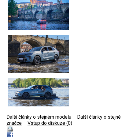
Další články o stejném modelu
|
Další články o stejné
značce
|
Vstup do diskuze (0)