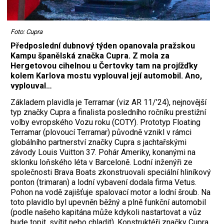
Foto: Cupra
Předposlední dubnový týden opanovala pražskou
Kampu španělská značka Cupra. Z mola za
Hergetovou cihelnou u Čertovky tam na projížďky
kolem Karlova mostu vyplouval její automobil. Ano,
vyplouval…
Základem plavidla je Terramar (viz AR 11/’24), nejnovější
typ značky Cupra a finalista posledního ročníku prestižní
volby evropského Vozu roku (COTY). Prototyp Floating
Terramar (plovoucí Terramar) původně vznikl v rámci
globálního partnerství značky Cupra s jachtařskými
závody Louis Vuitton 37. Pohár Ameriky, konanými na
sklonku loňského léta v Barceloně. Lodní inženýři ze
společnosti Brava Boats zkonstruovali speciální hliníkový
ponton (trimaran) a lodní vybavení dodala firma Vetus.
Pohon na vodě zajišťuje spalovací motor a lodní šroub. Na
toto plavidlo byl upevněn běžný a plně funkční automobil
(podle našeho kapitána může kdykoli nastartovat a vůz
bude topit, svítit nebo chladit). Konstruktéři značky Cupra