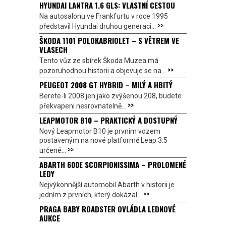
HYUNDAI LANTRA 1.6 GLS: VLASTNÍ CESTOU
Na autosalonu ve Frankfurtu v roce 1995
>>
představil Hyundai druhou generaci...
ŠKODA 1101 POLOKABRIOLET – S VĚTREM VE
VLASECH
Tento vůz ze sbírek Škoda Muzea má
>>
pozoruhodnou historii a objevuje se na...
PEUGEOT 2008 GT HYBRID – MILÝ A HBITÝ
Berete-li 2008 jen jako zvýšenou 208, budete
>>
překvapeni nesrovnatelně...
LEAPMOTOR B10 – PRAKTICKÝ A DOSTUPNÝ
Nový Leapmotor B10 je prvním vozem
postaveným na nové platformě Leap 3.5
>>
určené...
ABARTH 600E SCORPIONISSIMA – PROLOMENÉ
LEDY
Nejvýkonnější automobil Abarth v historii je
>>
jedním z prvních, který dokázal...
PRAGA BABY ROADSTER OVLÁDLA LEDNOVÉ
AUKCE