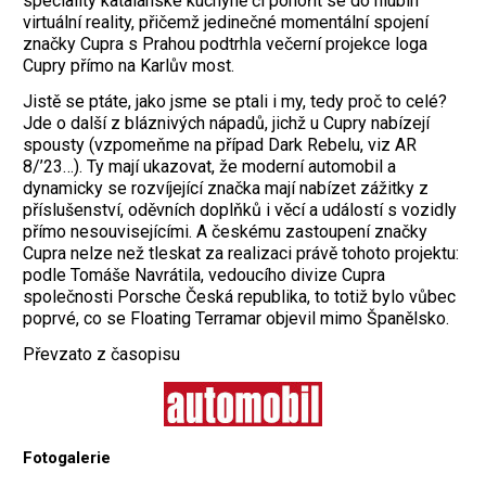
speciality katalánské kuchyně či ponořit se do hlubin
virtuální reality, přičemž jedinečné momentální spojení
značky Cupra s Prahou podtrhla večerní projekce loga
Cupry přímo na Karlův most.
Jistě se ptáte, jako jsme se ptali i my, tedy proč to celé?
Jde o další z bláznivých nápadů, jichž u Cupry nabízejí
spousty (vzpomeňme na případ Dark Rebelu, viz AR
8/’23…). Ty mají ukazovat, že moderní automobil a
dynamicky se rozvíjející značka mají nabízet zážitky z
příslušenství, oděvních doplňků i věcí a událostí s vozidly
přímo nesouvisejícími. A českému zastoupení značky
Cupra nelze než tleskat za realizaci právě tohoto projektu:
podle Tomáše Navrátila, vedoucího divize Cupra
společnosti Porsche Česká republika, to totiž bylo vůbec
poprvé, co se Floating Terramar objevil mimo Španělsko.
Převzato z časopisu
Fotogalerie