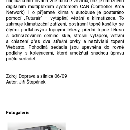
tlačítka kontrolovat různé funkce vozidla, což je umožněno
digitálním multiplexním systémem CAN (Controller Area
Network). I o příjemné klima v autobuse je postaráno
pomocí „Futurair“ – vytápění, větrání a klimatizace. To
zahrnuje klimatizační zařízení, postranní topné kanálky se
čtyřmi podlahovými topnými tělesy, přední topné těleso
s odmrazováním čelního skla, střešní vytápění, větrání
a chlazení přes dva střešní prvky a nezávislé topení
Webasto. Pohodlná sedadla jsou upevněna do rovné
podlahy s kolejnicemi, které umožňují snadnou úpravu
počtu sedadel.
Zdroj: Doprava a silnice 06/09
Autor: Jiří Štepánek
Fotogalerie