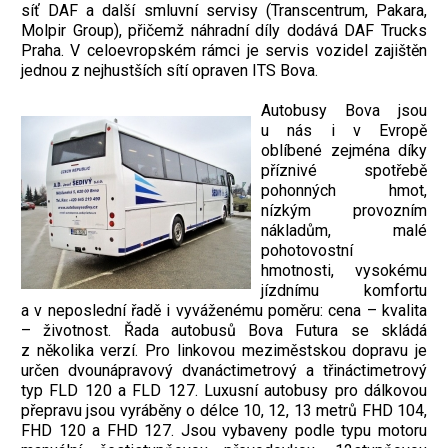
síť DAF a další smluvní servisy (Transcentrum, Pakara,
Molpir Group), přičemž náhradní díly dodává DAF Trucks
Praha. V celoevropském rámci je servis vozidel zajištěn
jednou z nejhustších sítí opraven ITS Bova.
Autobusy Bova jsou
u nás i v Evropě
oblíbené zejména díky
příznivé spotřebě
pohonných hmot,
nízkým provozním
nákladům, malé
pohotovostní
hmotnosti, vysokému
jízdnímu komfortu
a v neposlední řadě i vyváženému poměru: cena – kvalita
– životnost. Řada autobusů Bova Futura se skládá
z několika verzí. Pro linkovou meziměstskou dopravu je
určen dvounápravový dvanáctimetrový a třináctimetrový
typ FLD 120 a FLD 127. Luxusní autobusy pro dálkovou
přepravu jsou vyráběny o délce 10, 12, 13 metrů FHD 104,
FHD 120 a FHD 127. Jsou vybaveny podle typu motoru