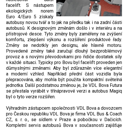
facelift. S nástupem
ekologických norem
Euro 4/Euro 5 získaly
autobusy novou tvář a to jak na předku tak i na zadní části
autobusů. K designovým změnám došlo i v interiéru a na
přístrojové desce. Tyto změny byly zaměřeny na zvýšení
komfortu, zlepšení výkonu a rozšíření produktové řady.
Změny se nedotkly jen designu, ale hlavně motoru.
Provedené změny také zaručují dlouhý bezproblémový
provoz a s novými převodovkami pro řidiče dostatek síly
v každé situaci. Typicky pro Bovu byl facelift proveden jen
důmyslnými změnami. Aby byl zdůrazněn více elegantní
a moderní vzhled. Například přední část vozidla byla
přepracována, aby mohla být použita kompaktní světelná
jednotka. Další podstatnou změnou je, že VDL Bova Futura
se přestala vyrábět v třínápravové verzi a autobus Magiq
byl o tyto verze rozšířen.
Výhradním zástupcem společnosti VDL Bova a dovozcem
pro Českou republiku VDL Bova je firma VDL Bus & Coach
CZ, s. r. o., se sídlem v Praze a pobočkou v Dačicích.
Kompletní servis autobusů Bova v současnosti zajišťuje