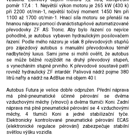
poměr 17,4 : 1. Největší výkon motoru je 265 kW (430 k)
při 2200 ot/min-1, největší točivý moment 1450 Nm při
1100 až 1700 ot/min-1. Hnací síla motoru se přenáší na
hnanou nápravu pomocí dvanáctistupňové automatizované
převodovky ZF AS Tronic. Aby bylo řazení co nejvíce
pohodlné, je autobus vybaven hydraulickým posilovačem
řazení. Podle mého názoru je však 8 převodových stupňů
pro zájezdový autobus s manuální převodovkou téměř
nadbytečný luxus. Sami jsme si mohli ověřit, že autobus
se může běžně rozjíždět na druhý převodový stupeň,
s vynecháním stupně prvního. K převodové soustavě patří
rovněž hydraulický ZF intardér. Palivová nádrž pojme 380
litrů nafty a nádrž na AdBlue má objem 40 l.
Autobus Futura je velice dobře odpružen. Přední náprava
má plně-pneumatické účinné pérování se dvěma
vzduchovými měchy (vlnovci) a dvěma tlumiči Koni. Zadní
náprava má plně pneumatické pérování se 4 vzduchovými
měchy, 4 tlumiči Koni a jedné stabilizační tyče.
Elektronicky kontrolované pneumatické pérování ECAS
(elektronické regulace pérování) zabezpečuje stabilní
světlou výšku vozidla.