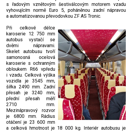
s řadovým vznětovým šestiválcovým motorem vzadu
vyhovujícím normě Euro 5, poháněnou zadní nápravou
a automatizovanou převodovkou ZF AS Tronic.
Při celkové délce
karoserie 12 750 mm
autobus vystačí se
dvěmi nápravami.
Skelet autobusu tvoří
samonosná ocelová
karoserie s ochranným
obloukem R66 vpředu
i vzadu. Celková výška
vozidla je 3545 mm,
šířka 2490 mm. Zadní
přesah je 3240 mm,
přední přesah měří
2710 mm.
Mezinápravový rozvor
je 6800 mm. Rádius
otáčení je 23 600 mm
a celková hmotnost je 18 000 kg. Interiér autobusu je