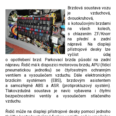
Brzdová soustava vozu
je vzduchová,
dvouokruhová,
s kotoučovými brzdami
na všech kolech,
s chlazením ZF/Knorr
na přední a zadní
nápravě. Na displeji
přístrojové desky lze
vyčíst údaj
o opotřebení brzd. Parkovací brzda působí na zadní
nápravu. Řidič má k dispozici motorovou brzdu, APU (řídicí
pneumatickou jednotku) se čtyřcestným ochranným
ventilem a vysoušečem vzduchu. Dále elektronickým
brzdicím systémem (EBS), brzdovým asistentem
a samozřejmě ABS a ASR. (protiprokluzový systém).
Tlakovzdušná soustava je navíc vybavena i čtyřmi
bezpečnostními ventily a vysoušečem stlačeného
vzduchu.
Řidič může na displeji přístrojové desky pomocí jednoho