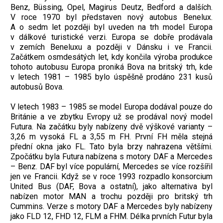
Benz, Büssing, Opel, Magirus Deutz, Bedford a dalších.
V roce 1970 byl představen nový autobus Benelux.
A o sedm let později byl uveden na trh model Europa
v dálkové turistické verzi. Europa se dobře prodávala
v zemích Beneluxu a později v Dánsku i ve Francii.
Začátkem osmdesátých let, kdy končila výroba produkce
tohoto autobusu Europa proniká Bova na britský trh, kde
v letech 1981 – 1985 bylo úspěšně prodáno 231 kusů
autobusů Bova.
V letech 1983 – 1985 se model Europa dodával pouze do
Británie a ve zbytku Evropy už se prodával nový model
Futura. Na začátku byly nabízeny dvě výškové varianty –
3,26 m vysoká FL a 3,55 m FH. První FH měla stejná
přední okna jako FL. Tato byla brzy nahrazena většími.
Zpočátku byla Futura nabízena s motory DAF a Mercedes
– Benz. DAF byl více populární, Mercedes se více rozšířil
jen ve Francii. Když se v roce 1993 rozpadlo konsorcium
United Bus (DAF, Bova a ostatní), jako alternativa byl
nabízen motor MAN a trochu později pro britský trh
Cummins. Verze s motory DAF a Mercedes byly nabízeny
jako FLD 12, FHD 12, FLM a FHM. Délka prvních Futur byla