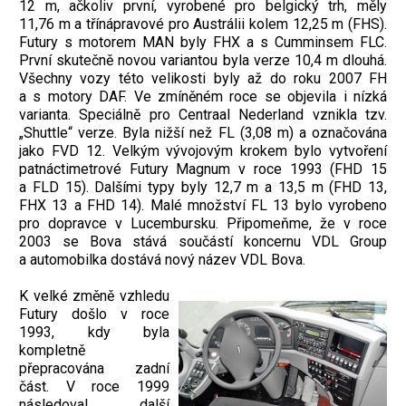
12 m, ačkoliv první, vyrobené pro belgický trh, měly
11,76 m a třínápravové pro Austrálii kolem 12,25 m (FHS).
Futury s motorem MAN byly FHX a s Cumminsem FLC.
První skutečně novou variantou byla verze 10,4 m dlouhá.
Všechny vozy této velikosti byly až do roku 2007 FH
a s motory DAF. Ve zmíněném roce se objevila i nízká
varianta. Speciálně pro Centraal Nederland vznikla tzv.
„Shuttle“ verze. Byla nižší než FL (3,08 m) a označována
jako FVD 12. Velkým vývojovým krokem bylo vytvoření
patnáctimetrové Futury Magnum v roce 1993 (FHD 15
a FLD 15). Dalšími typy byly 12,7 m a 13,5 m (FHD 13,
FHX 13 a FHD 14). Malé množství FL 13 bylo vyrobeno
pro dopravce v Lucembursku. Připomeňme, že v roce
2003 se Bova stává součástí koncernu VDL Group
a automobilka dostává nový název VDL Bova.
K velké změně vzhledu
Futury došlo v roce
1993, kdy byla
kompletně
přepracována zadní
část. V roce 1999
následoval další