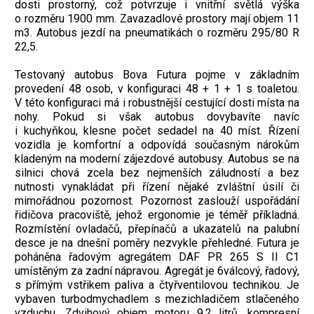
dosti prostorný, což potvrzuje i vnitřní světlá výška
o rozměru 1900 mm. Zavazadlové prostory mají objem 11
m3. Autobus jezdí na pneumatikách o rozměru 295/80 R
22,5.
Testovaný autobus Bova Futura pojme v základním
provedení 48 osob, v konfiguraci 48 + 1 + 1 s toaletou.
V této konfiguraci má i robustnější cestující dosti místa na
nohy. Pokud si však autobus dovybavíte navíc
i kuchyňkou, klesne počet sedadel na 40 míst. Řízení
vozidla je komfortní a odpovídá současným nárokům
kladeným na moderní zájezdové autobusy. Autobus se na
silnici chová zcela bez nejmenších záludností a bez
nutnosti vynakládat při řízení nějaké zvláštní úsilí či
mimořádnou pozornost. Pozornost zaslouží uspořádání
řidičova pracoviště, jehož ergonomie je téměř příkladná.
Rozmístění ovladačů, přepínačů a ukazatelů na palubní
desce je na dnešní poměry nezvykle přehledné. Futura je
poháněna řadovým agregátem DAF PR 265 S II C1
umístěným za zadní nápravou. Agregát je 6válcový, řadový,
s přímým vstřikem paliva a čtyřventilovou technikou. Je
vybaven turbodmychadlem s mezichladičem stlačeného
vzduchu. Zdvihový objem motoru 9,2 litrů, kompresní