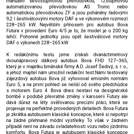
manuální šestistupňovou převodovkou, 12stupňovou
automatizovanou převodovkou AS Tronic nebo
automatickou převodovkou ZF a jsou poháněny řadovými
9,2 l šestiválcovými motory DAF a ve výkonovém rozmezí
228–265 kW. Největším přínosem pro autobus Bova
Futura v provedení Euro 4/5 je to, že model je o 200 kg
lehčí. Pohonné jednotky jsou opět šestiválcové motory
DAF o výkonech 228–265 kW.
K redakčnímu testu jsme získali dvanáctimetrový
dvounápravový dálkový autobus Bova FHD 127–365,
který je v majetku brněnské firmy A.D. Josef Šedivý, s. r. o.,
a jehož majitel nám umožnil redakční test.Námi testovaný
zájezdový autobus Bova již vyhovoval emisním normám
Euro 5, a na první pohled se neliší od svého předchůdce
s motorem Euro 4. Bova dnes nestaví na designérské
bombě v podobě převratné změny v karoserii Futury ale
dává důraz na léty ověřovanou precizní práci, která se
projevuje na perfektně provedených detailech. Bova Futura
je zkrátka autobusem klasické koncepce, které si nepotrpí
na žádné přehnané módní výstřelky. To však v žádném
případě není na závadu ovladatelnosti vozu nebo jízdnímu
komfortu. Bova Futura je autobusem klasické koncepce