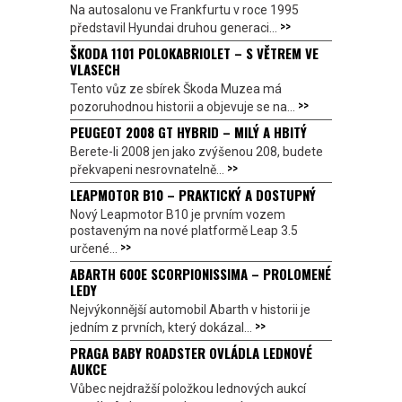
Na autosalonu ve Frankfurtu v roce 1995
>>
představil Hyundai druhou generaci...
ŠKODA 1101 POLOKABRIOLET – S VĚTREM VE
VLASECH
Tento vůz ze sbírek Škoda Muzea má
>>
pozoruhodnou historii a objevuje se na...
PEUGEOT 2008 GT HYBRID – MILÝ A HBITÝ
Berete-li 2008 jen jako zvýšenou 208, budete
>>
překvapeni nesrovnatelně...
LEAPMOTOR B10 – PRAKTICKÝ A DOSTUPNÝ
Nový Leapmotor B10 je prvním vozem
postaveným na nové platformě Leap 3.5
>>
určené...
ABARTH 600E SCORPIONISSIMA – PROLOMENÉ
LEDY
Nejvýkonnější automobil Abarth v historii je
>>
jedním z prvních, který dokázal...
PRAGA BABY ROADSTER OVLÁDLA LEDNOVÉ
AUKCE
Vůbec nejdražší položkou lednových aukcí