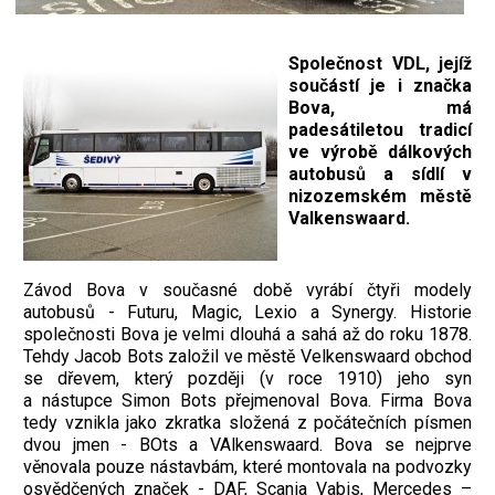
Společnost VDL, jejíž
součástí je i značka
Bova, má
padesátiletou tradicí
ve výrobě dálkových
autobusů a sídlí v
nizozemském městě
Valkenswaard.
Závod Bova v současné době vyrábí čtyři modely
autobusů - Futuru, Magic, Lexio a Synergy. Historie
společnosti Bova je velmi dlouhá a sahá až do roku 1878.
Tehdy Jacob Bots založil ve městě Velkenswaard obchod
se dřevem, který později (v roce 1910) jeho syn
a nástupce Simon Bots přejmenoval Bova. Firma Bova
tedy vznikla jako zkratka složená z počátečních písmen
dvou jmen - BOts a VAlkenswaard. Bova se nejprve
věnovala pouze nástavbám, které montovala na podvozky
osvědčených značek - DAF, Scania Vabis, Mercedes –