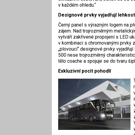
v každém ohledu.“
Designové prvky vyjadřují lehkos
Černý panel s výrazným logem na př
zájem. Nad trojrozměrným metalickým
vytváří zakřivené propojení s LED uk
v kombinaci s chromovanými prvky z
„plovoucí“ designové prvky vyjadřují
500 nese trojrozměrný charakteristic
tělo coache a spojuje se do tvaru šip
Exkluzivní pocit pohodlí