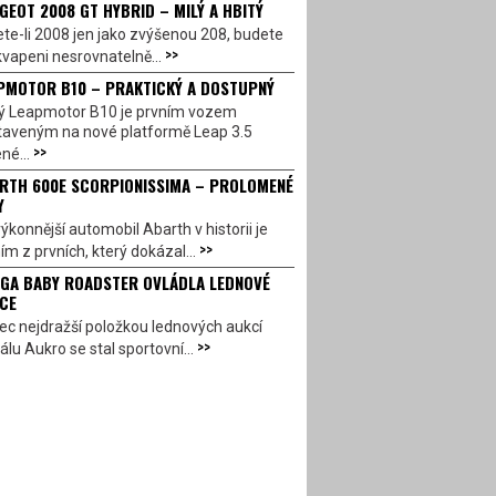
GEOT 2008 GT HYBRID – MILÝ A HBITÝ
te-li 2008 jen jako zvýšenou 208, budete
>>
vapeni nesrovnatelně...
PMOTOR B10 – PRAKTICKÝ A DOSTUPNÝ
ý Leapmotor B10 je prvním vozem
taveným na nové platformě Leap 3.5
>>
né...
RTH 600E SCORPIONISSIMA – PROLOMENÉ
Y
ýkonnější automobil Abarth v historii je
>>
ím z prvních, který dokázal...
GA BABY ROADSTER OVLÁDLA LEDNOVÉ
CE
c nejdražší položkou lednových aukcí
>>
álu Aukro se stal sportovní...