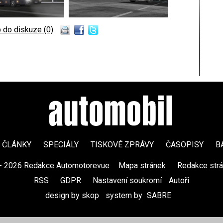
 do diskuze (0)
ČLÁNKY
SPECIÁLY
TISKOVÉ ZPRÁVY
ČASOPISY
B
- 2026 Redakce Automotorevue
|
Mapa stránek
|
Redakce str
RSS
|
GDPR
|
Nastavení soukromí
Autoři
design by skop
|
system by
SABRE
|