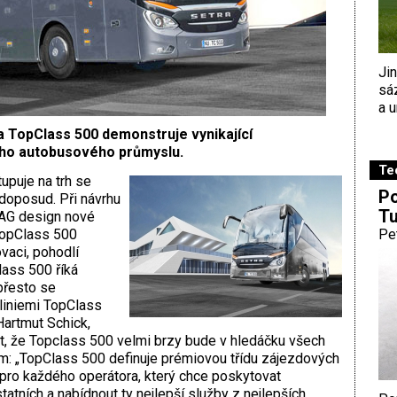
Ji
sá
a u
 TopClass 500 demonstruje vynikající
ho autobusového průmyslu.
Te
upuje na trh se
Po
doposud. Při návrhu
Tu
 AG design nové
TopClass 500
Pe
ovaci, pohodlí
lass 500 říká
 přesto se
 liniemi TopClass
 Hartmut Schick,
jist, že Topclass 500 velmi brzy bude v hledáčku všech
m: „TopClass 500 definuje prémiovou třídu zájezdových
pro každého operátora, který chce poskytovat
statních a nabídnout ty nejlepší služby z nejlepších