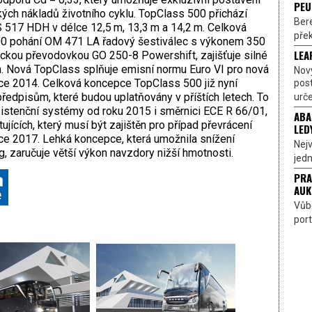
PEU
ých nákladů životního cyklu. TopClass 500 přichází
Bere
517 HDH v délce 12,5 m, 13,3 m a 14,2 m. Celková
přek
500 pohání OM 471 LA řadový šestiválec s výkonem 350
LEA
ckou převodovkou GO 250-8 Powershift, zajišťuje silné
va. Nová TopClass splňuje emisní normu Euro VI pro nová
Nov
roce 2014. Celková koncepce TopClass 500 již nyní
pos
edpisům, které budou uplatňovány v příštích letech. To
urče
istenční systémy od roku 2015 i směrnici ECE R 66/01,
ABA
tujících, který musí být zajištěn pro případ převrácení
LED
roce 2017. Lehká koncepce, která umožnila snížení
Nejv
, zaručuje větší výkon navzdory nižší hmotnosti.
jedn
PRA
AUK
Vůbe
port