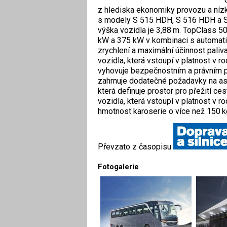
z hlediska ekonomiky provozu a nízk
s modely S 515 HDH, S 516 HDH a S 
výška vozidla je 3,88 m. TopClass 
kW a 375 kW v kombinaci s automati
zrychlení a maximální účinnost pali
vozidla, která vstoupí v platnost v 
vyhovuje bezpečnostním a právním př
zahrnuje dodatečné požadavky na as
která definuje prostor pro přežití ces
vozidla, která vstoupí v platnost v 
hmotnost karoserie o více než 150 kg
Převzato z časopisu
Fotogalerie