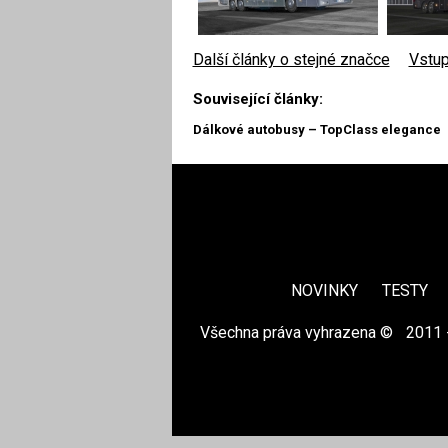
Další články o stejné značce
|
Vstup
Související články:
Dálkové autobusy – TopClass elegance
NOVINKY
TESTY
Všechna práva vyhrazena ©
|
2011 