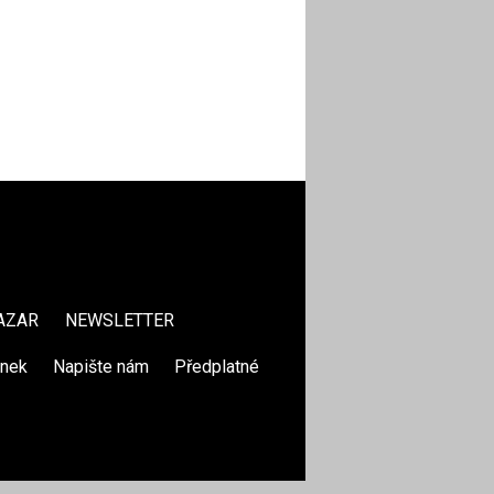
AZAR
NEWSLETTER
ánek
|
Napište nám
|
Předplatné
|