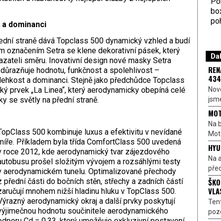
Por
bo
poh
t a dominanci
ední straně dává Topclass 500 dynamický vzhled a budí
 označením Setra se klene dekorativní pásek, který
Dal
azateli směru. Inovativní design nové masky Setra
REN
důrazňuje hodnotu, funkčnost a spolehlivost –
434
 lehkost a dominanci. Stejně jako předchůdce Topclass
Nové
ký prvek „La Linea“, který aerodynamicky obepíná celé
jsme
ky se světly na přední straně.
MOT
Na b
TopClass 500 kombinuje luxus a efektivitu v nevídané
Moto
míře. Příkladem byla třída ComfortClass 500 uvedená
HYU
v roce 2012, kde aerodynamický tvar zájezdového
Na a
autobusu prošel složitým vývojem a rozsáhlými testy
před
v aerodynamickém tunelu. Optimalizované přechody
ŠKO
z přední části do bočních stěn, střechy a zadních částí
VLA
zaručují mnohem nižší hladinu hluku v TopClass 500.
Výrazný aerodynamický okraj a další prvky poskytují
Ten
výjimečnou hodnotu součinitele aerodynamického
pozo
odporu Cd = 0,33, který umožňuje exkluzivní postavení