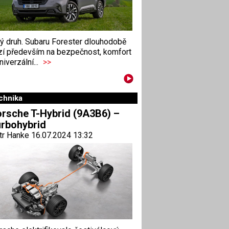
ný druh. Subaru Forester dlouhodobě
zí především na bezpečnost, komfort
niverzální...
>>
chnika
rsche T-Hybrid (9A3B6) –
rbohybrid
tr Hanke 16.07.2024 13:32