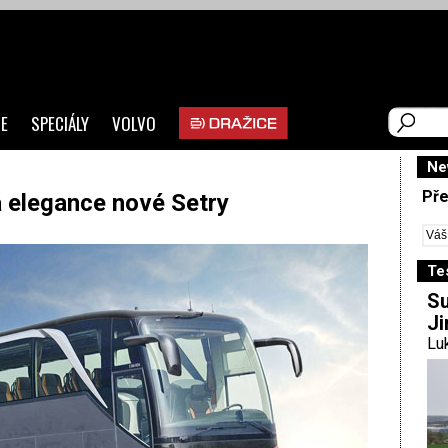
E
SPECIÁLY
VOLVO
Ne
Pře
 elegance nové Setry
Te
Su
Ji
Luk