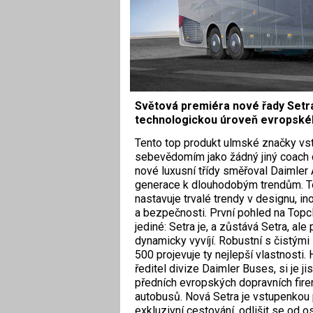
Světová premiéra nové řady Setra
technologickou úroveň evropské
Tento top produkt ulmské značky vst
sebevědomím jako žádný jiný coach 
nové luxusní třídy směřoval Daimler
generace k dlouhodobým trendům. 
nastavuje trvalé trendy v designu, in
a bezpečnosti. První pohled na Topc
jediné: Setra je, a zůstává Setra, ale
dynamicky vyvíjí. Robustní s čistými
500 projevuje ty nejlepší vlastnosti.
ředitel divize Daimler Buses, si je 
předních evropských dopravních fire
autobusů. Nová Setra je vstupenkou 
exkluzivní cestování, odlišit se od o