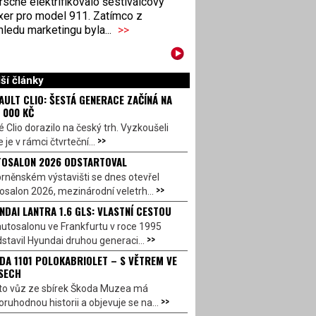
sche elektrifikovalo šestiválcový
xer pro model 911. Zatímco z
ledu marketingu byla...
>>
ší články
AULT CLIO: ŠESTÁ GENERACE ZAČÍNÁ NA
 000 KČ
 Clio dorazilo na český trh. Vyzkoušeli
>>
 je v rámci čtvrteční...
OSALON 2026 ODSTARTOVAL
rněnském výstavišti se dnes otevřel
>>
salon 2026, mezinárodní veletrh...
NDAI LANTRA 1.6 GLS: VLASTNÍ CESTOU
utosalonu ve Frankfurtu v roce 1995
>>
stavil Hyundai druhou generaci...
DA 1101 POLOKABRIOLET – S VĚTREM VE
SECH
to vůz ze sbírek Škoda Muzea má
>>
ruhodnou historii a objevuje se na...