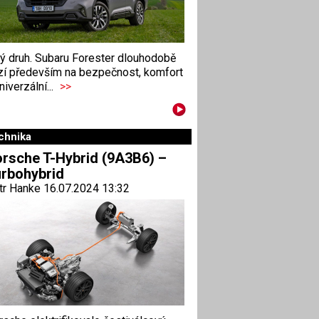
ný druh. Subaru Forester dlouhodobě
zí především na bezpečnost, komfort
niverzální...
>>
chnika
rsche T-Hybrid (9A3B6) –
rbohybrid
tr Hanke 16.07.2024 13:32