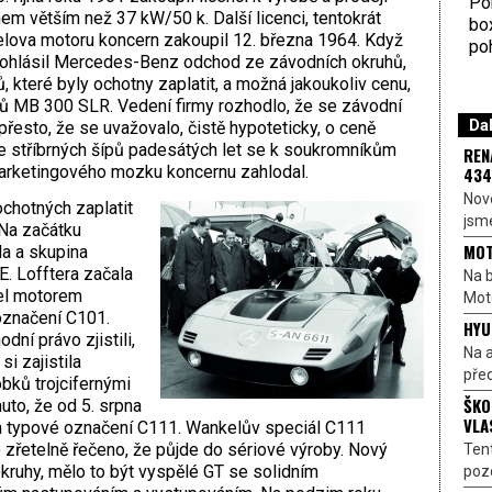
Por
 větším než 37 kW/50 k. Další licenci, tentokrát
bo
elova motoru koncern zakoupil 12. března 1964. Když
poh
, ohlásil Mercedes-Benz odchod ze závodních okruhů,
, které byly ochotny zaplatit, a možná jakoukoliv cenu,
tů MB 300 SLR. Vedení firmy rozhodlo, že se závodní
Dal
přesto, že se uvažovalo, čistě hypoteticky, o ceně
 stříbrných šípů padesátých let se k soukromníkům
REN
arketingového mozku koncernu zahlodal.
434
Nové
chotných zaplatit
jsme
 Na začátku
MOT
a a skupina
. Lofftera začala
Na b
el motorem
Moto
označení C101.
HYU
ní právo zjistili,
Na a
i zajistila
před
bků trojcifernými
ŠKO
uto, že od 5. srpna
VLA
typové označení C111. Wankelův speciál C111
zřetelně řečeno, že půjde do sériové výroby. Nový
Ten
kruhy, mělo to být vyspělé GT se solidním
pozo