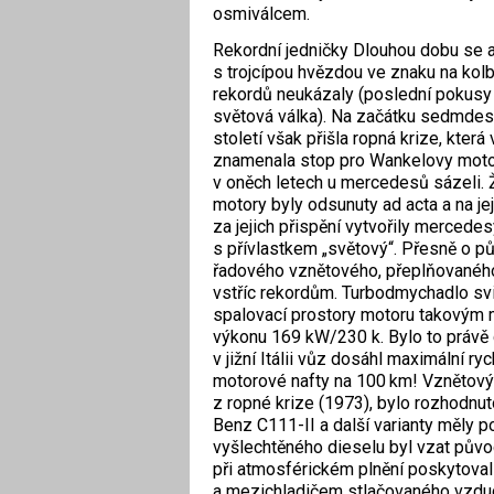
osmiválcem.
Rekordní jedničky Dlouhou dobu se 
s trojcípou hvězdou ve znaku na kolb
rekordů neukázaly (poslední pokusy 
světová válka). Na začátku sedmdes
století však přišla ropná krize, kte
znamenala stop pro Wankelovy motory
v oněch letech u mercedesů sázeli. Ž
motory byly odsunuty ad acta a na je
za jejich přispění vytvořily mercede
s přívlastkem „světový“. Přesně o pů
řadového vznětového, přeplňovaného
vstříc rekordům. Turbodmychadlo sviš
spalovací prostory motoru takovým
výkonu 169 kW/230 k. Bylo to právě 
v jižní Itálii vůz dosáhl maximální r
motorové nafty na 100 km! Vznětový 
z ropné krize (1973), bylo rozhodnu
Benz C111-II a další varianty měly p
vyšlechtěného dieselu byl vzat původn
při atmosférickém plnění poskytova
a mezichladičem stlačovaného vzduc