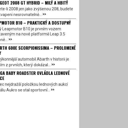
GEOT 2008 GT HYBRID – MILÝ A HBITÝ
te-li 2008 jen jako zvýšenou 208, budete
>>
vapeni nesrovnatelně...
PMOTOR B10 – PRAKTICKÝ A DOSTUPNÝ
ý Leapmotor B10 je prvním vozem
taveným na nové platformě Leap 3.5
>>
né...
RTH 600E SCORPIONISSIMA – PROLOMENÉ
Y
ýkonnější automobil Abarth v historii je
>>
ím z prvních, který dokázal...
GA BABY ROADSTER OVLÁDLA LEDNOVÉ
CE
c nejdražší položkou lednových aukcí
>>
álu Aukro se stal sportovní...