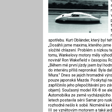
spotřebu. Kurt Obländer, který byl t
„Dosáhli jsme maxima, kterého jsme 
složité chlazení. Problém s nízkou t
tomu, Wankelovy motory měly výhodu
novinář Ron Wakefield v časopisu Ro
„Během mé první jízdy jsem byl hodně
do interiéru příliš nepronikal. Byla d
Miura.” Dnes se jejich hromadné výr
pouze japonská Mazda. Poskytují n
zapříčinilo jeho přepočítávání pro z
objem). Současný model RX-8 se ale 
Automobilka ze země vycházejícího s
letech postavila sérii Samar pro rusk
rozhodně nešlo k sobě. Nicméně ke k
III se vznětovým motorem a také j