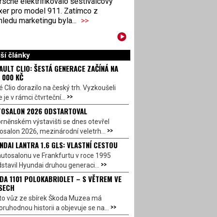
sche elektrifikovalo šestiválcový
xer pro model 911. Zatímco z
ledu marketingu byla...
>>
ší články
AULT CLIO: ŠESTÁ GENERACE ZAČÍNÁ NA
 000 KČ
 Clio dorazilo na český trh. Vyzkoušeli
>>
 je v rámci čtvrteční...
OSALON 2026 ODSTARTOVAL
rněnském výstavišti se dnes otevřel
>>
salon 2026, mezinárodní veletrh...
NDAI LANTRA 1.6 GLS: VLASTNÍ CESTOU
utosalonu ve Frankfurtu v roce 1995
>>
stavil Hyundai druhou generaci...
DA 1101 POLOKABRIOLET – S VĚTREM VE
SECH
to vůz ze sbírek Škoda Muzea má
>>
ruhodnou historii a objevuje se na...