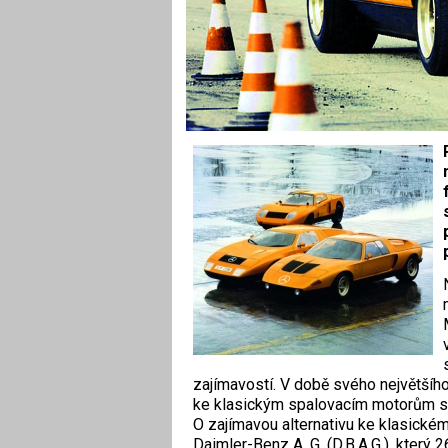
zajímavostí. V době svého největšího
ke klasickým spalovacím motorům s l
O zajímavou alternativu ke klasické
Daimler-Benz A. G. (D.B.A.G.), který 2