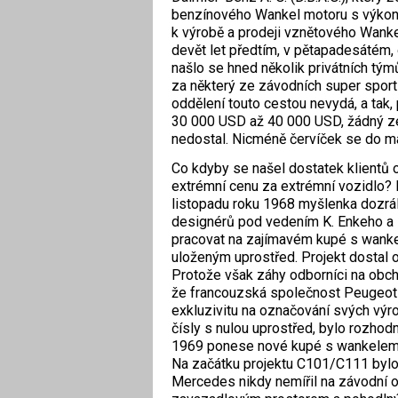
benzínového Wankel motoru s výkonem
k výrobě a prodeji vznětového Wank
devět let předtím, v pětapadesátém
našlo se hned několik privátních týmů
za některý ze závodních super spor
oddělení touto cestou nevydá, a tak, 
30 000 USD až 40 000 USD, žádný ze
nedostal. Nicméně červíček se do m
Co kdyby se našel dostatek klientů o
extrémní cenu za extrémní vozidlo?
listopadu roku 1968 myšlenka dozrál
designérů pod vedením K. Enkeho a E
pracovat na zajímavém kupé s wank
uloženým uprostřed. Projekt dostal 
Protože však záhy odborníci na obchod
že francouzská společnost Peugeot s
exkluzivitu na označování svých výro
čísly s nulou uprostřed, bylo rozhodn
1969 ponese nové kupé s wankelem 
Na začátku projektu C101/C111 bylo 
Mercedes nikdy nemířil na závodní o