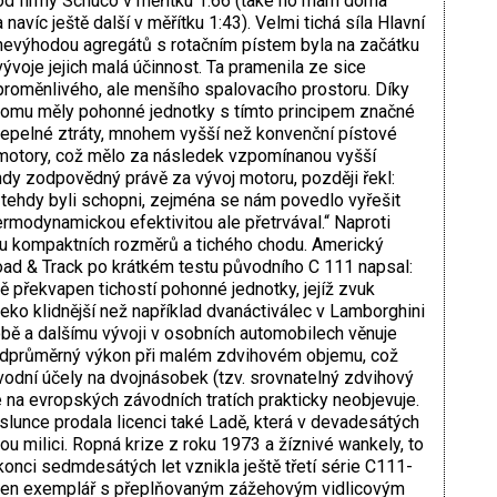
od firmy Schuco v měřítku 1:66 (také ho mám doma
a navíc ještě další v měřítku 1:43). Velmi tichá síla Hlavní
nevýhodou agregátů s rotačním pístem byla na začátku
vývoje jejich malá účinnost. Ta pramenila ze sice
proměnlivého, ale menšího spalovacího prostoru. Díky
tomu měly pohonné jednotky s tímto principem značné
tepelné ztráty, mnohem vyšší než konvenční pístové
motory, což mělo za následek vzpomínanou vyšší
ehdy zodpovědný právě za vývoj motoru, později řekl:
tehdy byli schopni, zejména se nám povedlo vyřešit
ermodynamickou efektivitou ale přetrvával.“ Naproti
 kompaktních rozměrů a tichého chodu. Americký
ad & Track po krátkém testu původního C 111 napsal:
 překvapen tichostí pohonné jednotky, jejíž zvuk
aleko klidnější než například dvanáctiválec v Lamborghini
obě a dalšímu vývoji v osobních automobilech věnuje
adprůměrný výkon při malém zdvihovém objemu, což
ávodní účely na dvojnásobek (tzv. srovnatelný zdvihový
na evropských závodních tratích prakticky neobjevuje.
lunce prodala licenci také Ladě, která v devadesátých
ou milici. Ropná krize z roku 1973 a žíznivé wankely, to
onci sedmdesátých let vznikla ještě třetí série C111-
eden exemplář s přeplňovaným zážehovým vidlicovým