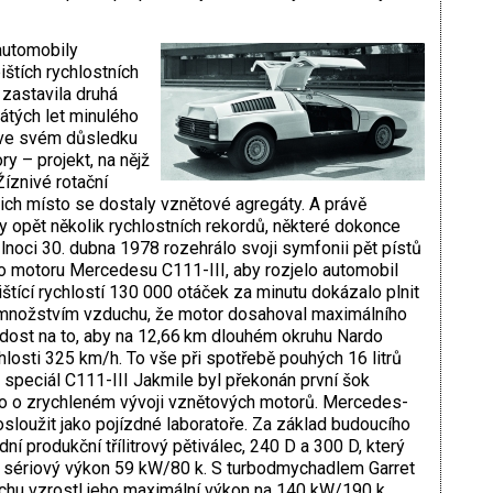
automobily
ištích rychlostních
zastavila druhá
átých let minulého
rá ve svém důsledku
 – projekt, na nějž
íznivé rotační
jich místo se dostaly vznětové agregáty. A právě
sy opět několik rychlostních rekordů, některé dokonce
lnoci 30. dubna 1978 rozehrálo svoji symfonii pět pístů
 motoru Mercedesu C111-III, aby rozjelo automobil
tící rychlostí 130 000 otáček za minutu dokázalo plnit
 množstvím vzduchu, že motor dosahoval maximálního
dost na to, aby na 12,66 km dlouhém okruhu Nardo
ychlosti 325 km/h. To vše při spotřebě pouhých 16 litrů
speciál C111-III Jakmile byl překonán první šok
to o zrychleném vývoji vznětových motorů. Mercedes-
osloužit jako pojízdné laboratoře. Za základ budoucího
í produkční třílitrový pětiválec, 240 D a 300 D, který
l sériový výkon 59 kW/80 k. S turbodmychadlem Garret
hu vzrostl jeho maximální výkon na 140 kW/190 k.