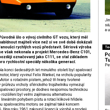
Ji
sá
a u
Původně šlo o vývoj civilního GT vozu, který měl
nabídnout majiteli více než si ve své době dokázali
fanoušci rychlých vozů představit. Sériová výroba
Te
se však nekonala a projekt Mercedes-Benz C101,
Po
později označovaný jako C111, se stal základem
Tu
pro rychlostní speciály několika generací.
Pe
Na konci šedesátých let minulého století byl spalovací
motor, který vyvinul Felix Wankel, na vrcholu popularity.
Motor s rotačním pístem, jehož tři hrany tvořené
v průřezu vrcholy sférického trojúhelníku vymezují
spalovací prostory, je dodnes nespornou technickou
 rozšíření byl velmi zajímavou alternativou
ineárním pohybem pístu a rotací klikové hřídele.
mu spalovacímu motoru se zajímal také koncern
6. října roku 1961 zakoupil licenci k výrobě a prodeji