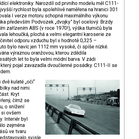
řídící elektroniky. Narozdíl od prvního modelu měl C111-
vyšší rychlost byla spolehlivě naměřena na hranici 301
tovala I verze motoru schopná maximálního výkonu
ika především Podvozek „dvojky” byl ocelový. Brzdy
ím zařízením ABS (v roce 1970!), výška tlumičů byla
ala lehoučká, plochá a velmi elegantní karoserie ze
initel odporu vzduchu byl v hodnotě 0,325 –
Auto bylo navíc jen 1112 mm vysoké, či spíše nízké.
vána výraznou oranžovou, kterou zdědila
átých let to byla velmi módní barva. V zádi
 který pojal zavazadla dvoučlenné posádky. C111-II se
ledem.
vě kulaté „oči“
ilky nad nimi.
část. Kryt
řený, čímž se
, o snížení
a si ovšem
 Interiér byl
álo zejména
ásů ve tvaru
ředstavovalo svisle