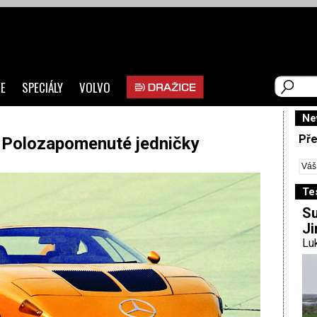
E
SPECIÁLY
VOLVO
Ne
Pře
Polozapomenuté jedničky
Te
Su
Ji
Luk