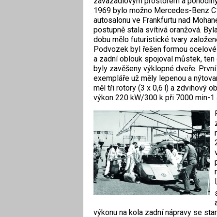
zavazadlovým prostorem a pohodlný
1969 bylo možno Mercedes-Benz C111
autosalonu ve Frankfurtu nad Mohan
postupně stala svítivá oranžová. Byl
dobu mělo futuristické tvary založe
Podvozek byl řešen formou ocelové p
a zadní oblouk spojoval můstek, ten
byly zavěšeny výklopné dveře. První p
exempláře už měly lepenou a nýtovano
měl tři rotory (3 x 0,6 l) a zdvihový 
výkon 220 kW/300 k při 7000 min-1 a
výkonu na kola zadní nápravy se sta