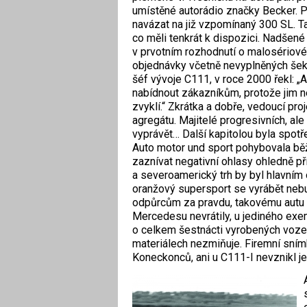
umístěné autorádio značky Becker. 
navázat na již vzpomínaný 300 SL. Ta
co měli tenkrát k dispozici. Nadšené 
v prvotním rozhodnutí o malosériové
objednávky včetně nevyplněných šeků
šéf vývoje C111, v roce 2000 řekl:
nabídnout zákazníkům, protože jim ne
zvyklí.“ Zkrátka a dobře, vedoucí pr
agregátu. Majitelé progresivních, al
vyprávět… Další kapitolou byla spot
Auto motor und sport pohybovala bě
zaznívat negativní ohlasy ohledně p
a severoamerický trh by byl hlavním 
oranžový supersport se vyrábět neb
odpůrcům za pravdu, takovému autu by
Mercedesu nevrátily, u jediného exe
o celkem šestnácti vyrobených voze
materiálech nezmiňuje. Firemní sním
Koneckonců, ani u C111-I nevznikl je