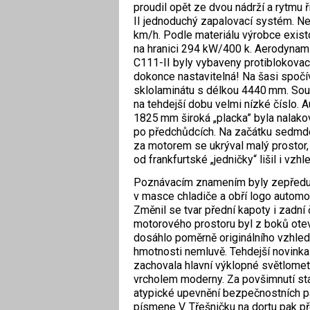
proudil opět ze dvou nádrží a rytmu 
II jednoduchý zapalovací systém. Nej
km/h. Podle materiálu výrobce exis
na hranici 294 kW/400 k. Aerodynam
C111-II byly vybaveny protiblokovac
dokonce nastavitelná! Na šasi spočív
sklolaminátu s délkou 4440 mm. Souč
na tehdejší dobu velmi nízké číslo. 
1825 mm široká „placka” byla nalako
po předchůdcích. Na začátku sedmdes
za motorem se ukrýval malý prostor,
od frankfurtské „jedničky“ lišil i vzh
Poznávacím znamením byly zepředu d
v masce chladiče a obří logo automob
Změnil se tvar přední kapoty i zadní 
motorového prostoru byl z boků otev
dosáhlo poměrně originálního vzhledu
hmotnosti nemluvě. Tehdejší novink
zachovala hlavní výklopné světlomety.
vrcholem moderny. Za povšimnutí st
atypické upevnění bezpečnostních p
písmene V. Třešničku na dortu pak p