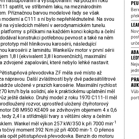
m nastupováním a vystupováním. Na podzim roku
PEU
 spatřit, ve stříbrném laku, na mezinárodním
Bere
em. Příznačnou barvou modelové řady se však
přek
a moderní a C111 s ní bylo nepřehlédnutelné. Na svou
LEA
né na výsledcích měření v aerodynamickém tunelu.
latformy s příčkami na každém konci kokpitu a čelní
Nov
pos
 dodával konstrukci potřebnou pevnost a také na něm
urče
rototyp měl hliníkovou karosérii, následující
u karosérii z laminátu. Wankelův motor v první sérii
ABA
objem 1,8 l (ekvivalent 3,8 l konvenčních), maximální
LED
 zdvojené zapalování, které nebylo lehké nastavit.
Nejv
jedn
Pětistupňová převodovka ZF měla své místo až
PRA
za nápravou. Další zvláštností byly dvě padesátilitrové
AUK
nádrže uložené v prazích karosérie. Maximální rychlost
270 km/h byla solidní, ale k praktickému uplatnění měl
Vůbe
vůz ještě daleko. Druhý model z roku 1970 C111-II měl
port
prodloužený rozvor, uprostřed uložený čtyřrotorový
motor DB M950 KE409 se zdvihovým objemem 4 x 0,6
l, tedy 2,4 l a střídmější tvary s většími okny a čelním
-1
sklem. Wankel měl výkon 257 kW/350 k při 7000 min
a točivý moment 392 N.m již při 4000 min-1. O přenos
rala opět pětistupňová převodovka. Benzín do motoru