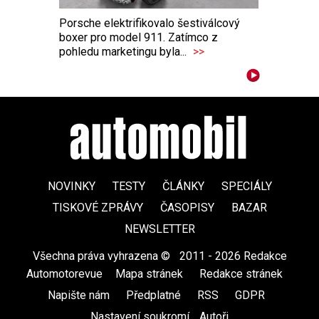
Porsche elektrifikovalo šestiválcový
boxer pro model 911. Zatímco z
pohledu marketingu byla...
>>
NOVINKY
TESTY
ČLÁNKY
SPECIÁLY
TISKOVÉ ZPRÁVY
ČASOPISY
BAZAR
NEWSLETTER
Všechna práva vyhrazena ©
|
2011 - 2026 Redakce
Automotorevue
|
Mapa stránek
|
Redakce stránek
|
Napište nám
|
Předplatné
|
RSS
|
GDPR
|
Nastavení soukromí
Autoři