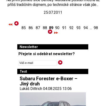
příliš tradičním dojmem, po technické stránce však jde...
25.07.2011
85
86
87
88
89
90
91
92
93
94
...
98
Newsletter
Přejete si odebírat newsletter?
Test
Subaru Forester e-Boxer –
Jiný druh
Lukáš Dittrich 04.08.2025 13:06