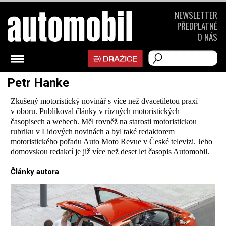
NEWSLETTER
PŘEDPLATNÉ
O NÁS
Petr Hanke
Zkušený motoristický novinář s více než dvacetiletou praxí
v oboru. Publikoval články v různých motoristických
časopisech a webech. Měl rovněž na starosti motoristickou
rubriku v Lidových novinách a byl také redaktorem
motoristického pořadu Auto Moto Revue v České televizi. Jeho
domovskou redakcí je již více než deset let časopis Automobil.
Články autora