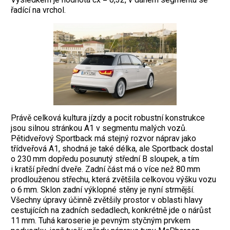
řadící na vrchol.
Právě celková kultura jízdy a pocit robustní konstrukce
jsou silnou stránkou A1 v segmentu malých vozů.
Pětidveřový Sportback má stejný rozvor náprav jako
třídveřová A1, shodná je také délka, ale Sportback dostal
o 230 mm dopředu posunutý střední B sloupek, a tím
i kratší přední dveře. Zadní část má o více než 80 mm
prodlouženou střechu, která zvětšila celkovou výšku vozu
o 6 mm. Sklon zadní výklopné stěny je nyní strmější.
Všechny úpravy účinně zvětšily prostor v oblasti hlavy
cestujících na zadních sedadlech, konkrétně jde o nárůst
11 mm. Tuhá karoserie je pevným styčným prvkem