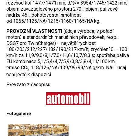
rozchod kol 1477/1471 mm, d/š/v 3954/1746/1422 mm;
objem zavazadlového prostoru 270 l; objem palivové
nádrže 45 l; pohotovostní hmotnost
od 1065/1125/NA/1215/1160/1165/NA kg.
PROVOZNÍ VLASTNOSTI
(údaje výrobce, v pořadí
motorů a standardních manuálních převodovek, resp.
DSG7 pro TwinCharger) – největší rychlost
180/203/212/227/182/190/217 km/h; zrychlení 0 – 100
km/h za 11,9/9,0/8,1/7,0/11,6/10,7/8,3 s; spotřeba paliva
EU kombinace 5,1/5,4/4,7/5,9/3,8/3,8/4,1 l/100 km;
emise CO
118/126/NA/139/99/99/NA g/km. NA = údaj
2
není ještě k dispozici
Převzato z časopisu
Fotogalerie