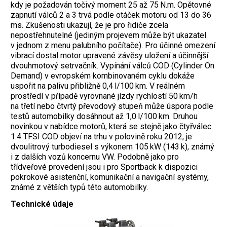
kdy je požadován točivý moment 25 až 75 N.m. Opětovné
zapnutí ­válců 2 a 3 trvá podle otáček motoru od 13 do 36
ms. Zkušenosti ukazují, že je pro řidiče zcela
nepostřehnutelné (jediným projevem může být ukazatel
v jednom z menu palub­ního počítače). Pro účinné omezení
vibrací dostal motor upravené závěsy uložení a účinnější
dvouhmotový setrvačník. Vypínání vál­ců COD (Cylinder On
Demand) v evropském kombinovaném cyklu dokáže
uspořit na palivu přibližně 0,4 l/100 km. V reálném
prostředí v případě vyrovnané jízdy rychlostí 50 km/h
na třetí nebo čtvrtý převodový stupeň může úspora podle
testů automobilky dosáhnout až 1,0 l/100 km. Druhou
novinkou v nabídce motorů, která se stejně jako čtyřválec
1.4 TFSI COD objeví na trhu v polovině roku 2012, je
dvoulitrový turbodiesel s výkonem 105 kW (143 k), známý
i z dalších vozů koncernu VW. Podobně jako pro
třídveřové provedení jsou i pro Sportback k dispozici
pokrokové asistenční, komunikační a navigační systémy,
známé z větších typů této automobilky.
Technické údaje