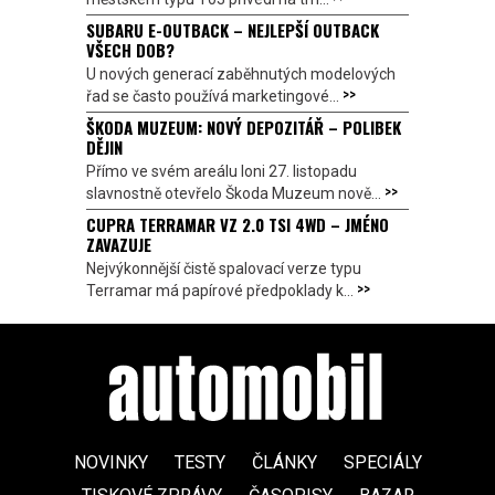
SUBARU E-OUTBACK – NEJLEPŠÍ OUTBACK
VŠECH DOB?
U nových generací zaběhnutých modelových
>>
řad se často používá marketingové...
ŠKODA MUZEUM: NOVÝ DEPOZITÁŘ – POLIBEK
DĚJIN
Přímo ve svém areálu loni 27. listopadu
>>
slavnostně otevřelo Škoda Muzeum nově...
CUPRA TERRAMAR VZ 2.0 TSI 4WD – JMÉNO
ZAVAZUJE
Nejvýkonnější čistě spalovací verze typu
>>
Terramar má papírové předpoklady k...
NOVINKY
TESTY
ČLÁNKY
SPECIÁLY