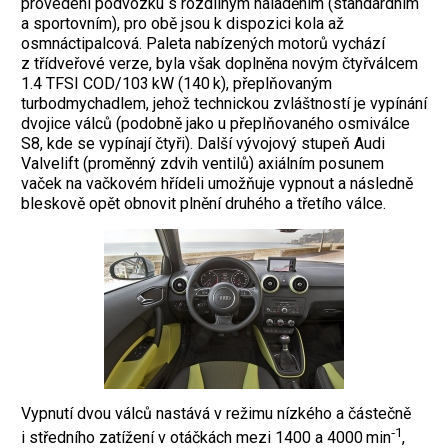
provedení podvozku s rozdílným naladěním (standardním
a sportovním), pro obě jsou k dis­pozici kola až
osmnáctipalcová. Paleta nabízených motorů vychází
z třídveřové verze, byla však doplněna novým čtyřválcem
1.4 TFSI COD/103 kW (140 k), přeplňovaným
turbodmychadlem, jehož technickou zvláštností je vypínání
dvojice válců (podobně jako u přeplňovaného osmiválce
S8, kde se vypínají čtyři). Další vývojový stupeň Audi
Valvelift (proměnný zdvih ventilů) axiálním posunem
vaček na vačkovém hřídeli umožňuje vypnout a následně
bleskově opět obnovit plnění druhého a třetího válce.
Vypnutí dvou válců nastává v režimu nízkého a částečně
‑1
i středního zatížení v otáčkách mezi 1400 a 4000 min
,