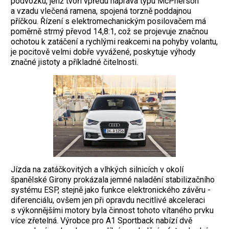
podvozku, jenž tvoří vpředu náprava typu McPherson
a vzadu vlečená ramena, spo­jená torzně poddajnou
příčkou. Řízení s elektromechanickým posilovačem má
poměrně strmý převod 14,8:1, což se projevuje značnou
ochotou k zatáčení a rychlými reakcemi na pohyby volantu,
je pocitově velmi dobře vyvážené, poskytuje výhody
značné jistoty a příkladné ­čitelnosti.
Jízda na zatáčkovitých a vlhkých silnicích v okolí
španělské Girony prokázala jemné naladění stabilizačního
systému ESP, stejně jako funkce elektronického závěru ­
diferenciálu, ovšem jen při opravdu necitlivé akceleraci
s výkonnějšími motory byla ­činnost tohoto vítaného prvku
více zřetelná. Výrobce pro A1 Sportback nabízí dvě