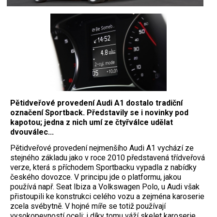
Pětidveřové provedení Audi A1 dostalo tradiční
označení Sportback. Představily se i novinky pod
kapotou; jedna z nich umí ze čtyřválce udělat
dvouválec...
Pětidveřové provedení nej­menšího Audi A1 vychází ze
stejného základu jako v roce 2010 představená třídveřová
verze, která s příchodem Sportbacku vypadla z nabídky
českého dovozce. V principu jde o platformu, jakou
používá např. Seat Ibiza a Volkswagen Polo, u Audi však
přistoupili ke konstrukci celého vozu a zejména karoserie
zcela svébytně. V hojné míře se totiž používají
vysokopevností oceli; i díky tomu váží skelet karoserie