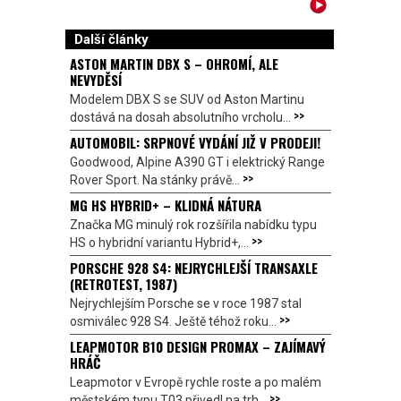
Další články
ASTON MARTIN DBX S – OHROMÍ, ALE
NEVYDĚSÍ
Modelem DBX S se SUV od Aston Martinu
>>
dostává na dosah absolutního vrcholu...
AUTOMOBIL: SRPNOVÉ VYDÁNÍ JIŽ V PRODEJI!
Goodwood, Alpine A390 GT i elektrický Range
>>
Rover Sport. Na stánky právě...
MG HS HYBRID+ – KLIDNÁ NÁTURA
Značka MG minulý rok rozšířila nabídku typu
>>
HS o hybridní variantu Hybrid+,...
PORSCHE 928 S4: NEJRYCHLEJŠÍ TRANSAXLE
(RETROTEST, 1987)
Nejrychlejším Porsche se v roce 1987 stal
>>
osmiválec 928 S4. Ještě téhož roku...
LEAPMOTOR B10 DESIGN PROMAX – ZAJÍMAVÝ
HRÁČ
Leapmotor v Evropě rychle roste a po malém
>>
městském typu T03 přivedl na trh...