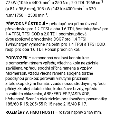
‑1
3
77 kW (105 k)/4400 min
a 250 N.m; 2.0 TDI: 1968 cm
‑1
(ø 81 x 95,5 mm); 105 kW (143 k)/4000 min
a 320
‑1
N.m/1750 – 2500 min
.
PŘEVODNÉ ÚSTROJÍ
– pětistupňová přímo řazená
převodovka pro 1.2 TFSI a oba 1.6 TDI; šestistupňová pro
1.4 TFSI, TFSI COD a 2.0 TDI; sedmistupňová
dvouspojková převodovka DSG7 pro 1.4 TFSI
TwinCharger výhradně, na přání pro 1.4 TFSI a TFSI COD,
resp. pro oba 1.6 TDI. Pohon předních kol.
PODVOZEK
– samonosná ocelová konstrukce
s pomocným rámem vpředu; všechna kola nezávisle
zavěšena, vpředu spodní příčná ramena a vzpěry
McPherson, vzadu vlečná ramena spojena torzně
poddajnou příčkou; pérování vinutými pružinami
a teleskopickými tlumiči, vzadu nesoustřednými; vpředu
příčný zkrutný stabilizátor; kotoučové brzdy, vpředu
s vnitřním chlazením, ABS/EBD, ESP/ASR/XDS;
hřebenové řízení s elektrickým posilovačem; pneumatiky
185/60 R 15; 205/55 R 15 nebo 215/40 R 17.
ROZMĚRY A HMOTNOSTI
– rozvor náprav 2469 mm,