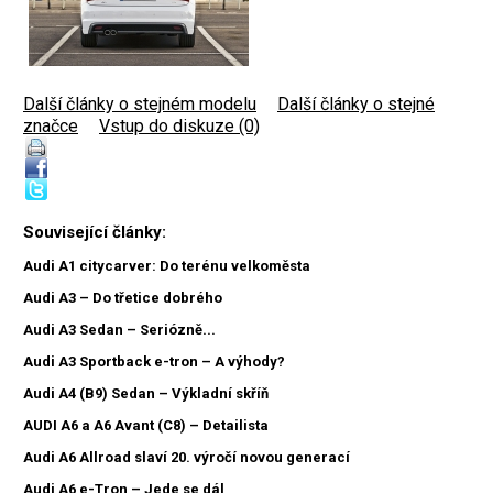
Další články o stejném modelu
|
Další články o stejné
značce
|
Vstup do diskuze (0)
Související články:
Audi A1 citycarver: Do terénu velkoměsta
Audi A3 – Do třetice dobrého
Audi A3 Sedan – Seriózně...
Audi A3 Sportback e-tron – A výhody?
Audi A4 (B9) Sedan – Výkladní skříň
AUDI A6 a A6 Avant (C8) – Detailista
Audi A6 Allroad slaví 20. výročí novou generací
Audi A6 e-Tron – Jede se dál