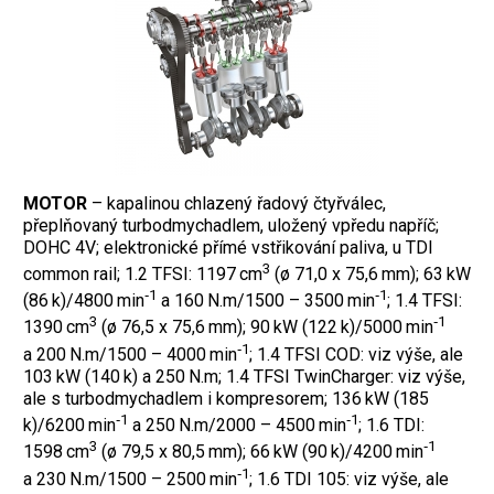
MOTOR
– kapalinou chlazený řadový čtyřválec,
přeplňovaný turbodmychadlem, uložený vpředu napříč;
DOHC 4V; elektronické přímé vstřikování paliva, u TDI
3
common rail; 1.2 TFSI: 1197 cm
(ø 71,0 x 75,6 mm); 63 kW
‑1
‑1
(86 k)/4800 min
a 160 N.m/1500 – 3500 min
; 1.4 TFSI:
3
‑1
1390 cm
(ø 76,5 x 75,6 mm); 90 kW (122 k)/5000 min
‑1
a 200 N.m/1500 – 4000 min
; 1.4 TFSI COD: viz výše, ale
103 kW (140 k) a 250 N.m; 1.4 TFSI TwinCharger: viz výše,
ale s turbodmychadlem i kompresorem; 136 kW (185
‑1
‑1
k)/6200 min
a 250 N.m/2000 – 4500 min
; 1.6 TDI:
3
‑1
1598 cm
(ø 79,5 x 80,5 mm); 66 kW (90 k)/4200 min
‑1
a 230 N.m/1500 – 2500 min
; 1.6 TDI 105: viz výše, ale