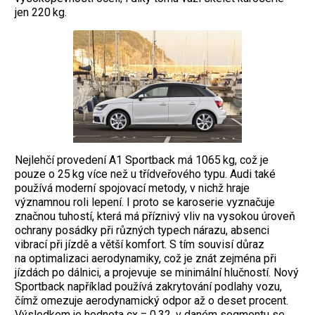
jen 220 kg.
Nejlehčí provedení A1 Sportback má 1065 kg, což je
pouze o 25 kg více než u třídveřového typu. Audi také
používá moderní spojovací metody, v nichž hraje
významnou roli lepení. I proto se karoserie vyznačuje
značnou ­tuhostí, která má příznivý vliv na vysokou úroveň
ochrany posádky při různých typech nárazu, absenci
vibrací při jízdě a větší komfort. S tím souvisí důraz
na optimalizaci aerodynamiky, což je znát zejména při
jízdách po dálnici, a projevuje se minimální hlučností. Nový
Sportback například používá zakrytování podlahy vozu,
čímž omezuje ­aerodynamický odpor až o deset procent.
Výsledkem je hodnota cx = 0,32, v daném segmentu se