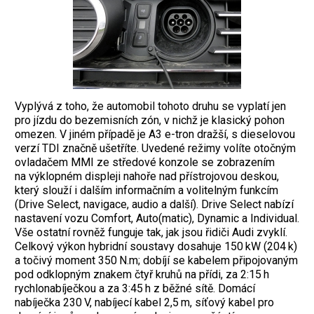
Vyplývá z toho, že automobil tohoto druhu se vyplatí jen
pro jízdu do bezemisních zón, v nichž je klasický pohon
omezen. V jiném případě je A3 e-tron dražší, s dieselovou
verzí TDI značně ušetříte. Uvedené režimy volíte otočným
ovladačem MMI ze středové konzole se zobrazením
na výklopném displeji nahoře nad přístrojovou deskou,
který slouží i dalším informačním a volitelným funkcím
(Drive Select, navigace, audio a další). Drive Select nabízí
nastavení vozu Comfort, Auto(matic), Dynamic a Individual.
Vše ostatní rovněž funguje tak, jak jsou řidiči Audi zvyklí.
Celkový výkon hybridní soustavy dosahuje 150 kW (204 k)
a točivý moment 350 N.m; dobíjí se kabelem připojovaným
pod odklopným znakem čtyř kruhů na přídi, za 2:15 h
rychlonabíječkou a za 3:45 h z běžné sítě. Domácí
nabíječka 230 V, nabíjecí kabel 2,5 m, síťový kabel pro