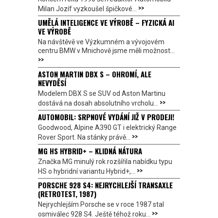
>>
Milan Jozíf vyzkoušel špičkové...
UMĚLÁ INTELIGENCE VE VÝROBĚ – FYZICKÁ AI
VE VÝROBĚ
Na návštěvě ve Výzkumném a vývojovém
centru BMW v Mnichově jsme měli možnost...
>>
ASTON MARTIN DBX S – OHROMÍ, ALE
NEVYDĚSÍ
Modelem DBX S se SUV od Aston Martinu
>>
dostává na dosah absolutního vrcholu...
AUTOMOBIL: SRPNOVÉ VYDÁNÍ JIŽ V PRODEJI!
Goodwood, Alpine A390 GT i elektrický Range
>>
Rover Sport. Na stánky právě...
MG HS HYBRID+ – KLIDNÁ NÁTURA
Značka MG minulý rok rozšířila nabídku typu
>>
HS o hybridní variantu Hybrid+,...
PORSCHE 928 S4: NEJRYCHLEJŠÍ TRANSAXLE
(RETROTEST, 1987)
Nejrychlejším Porsche se v roce 1987 stal
>>
osmiválec 928 S4. Ještě téhož roku...