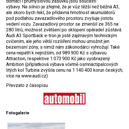
domácí i průmyslovou zásuvku jsou součástí
výbavy.
Na silnici je zřejmé, že je vůz těžší než běžná A3,
ale skoro bych řekl, že přídavná hmotnost akumulátorů
pod podlahou zavazadlového prostoru zvyšuje jistotu
vedení vozu. Zavazadlový prostor se zmenšil ze 365 na
280 litrů; možnost zvětšení po sklopení opěradel zůstává.
Audi A3 Sportback e-tron je jistě zajímavým technickým
cvičením, ale jeho větší rozšíření mohou umožnit jen
bezemisní zóny, s nimiž nám zákonodárci vyhrožují. Také
cena nepatří k nejnižším, od 989 900 Kč s výbavou
Attraction, respektive 1 073 900 Kč jako vyobrazený
Ambition (příplatková výbava včetně osmnáctipalcových
litých kol Turbina zvýšila cenu na 1 140 400 korun českých;
více na www.audi.cz).
Převzato z časopisu
Fotogalerie