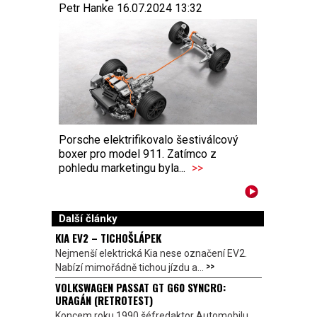
Petr Hanke 16.07.2024 13:32
Porsche elektrifikovalo šestiválcový
boxer pro model 911. Zatímco z
pohledu marketingu byla...
>>
Další články
KIA EV2 – TICHOŠLÁPEK
Nejmenší elektrická Kia nese označení EV2.
>>
Nabízí mimořádně tichou jízdu a...
VOLKSWAGEN PASSAT GT G60 SYNCRO:
URAGÁN (RETROTEST)
Koncem roku 1990 šéfredaktor Automobilu