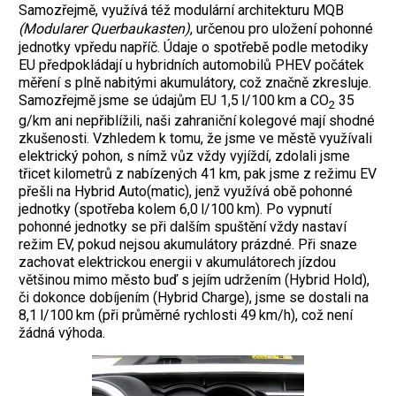
Samozřejmě, využívá též modulární architekturu MQB
(Modularer Querbaukasten)
, určenou pro uložení pohonné
jednotky vpředu napříč. Údaje o spotřebě podle metodiky
EU předpokládají u hybridních automobilů PHEV počátek
měření s plně nabitými akumulátory, což značně zkresluje.
Samozřejmě jsme se údajům EU 1,5 l/100 km a CO
35
2
g/km ani nepřiblížili, naši zahraniční kolegové mají shodné
zkušenosti. Vzhledem k tomu, že jsme ve městě využívali
elektrický pohon, s nímž vůz vždy vyjíždí, zdolali jsme
třicet kilometrů z nabízených 41 km, pak jsme z režimu EV
přešli na Hybrid Auto(matic), jenž využívá obě pohonné
jednotky (spotřeba kolem 6,0 l/100 km). Po vypnutí
pohonné jednotky se při dalším spuštění vždy nastaví
režim EV, pokud nejsou akumulátory prázdné. Při snaze
zachovat elektrickou energii v akumulátorech jízdou
většinou mimo město buď s jejím udržením (Hybrid Hold),
či dokonce dobíjením (Hybrid Charge), jsme se dostali na
8,1 l/100 km (při průměrné rychlosti 49 km/h), což není
žádná výhoda.