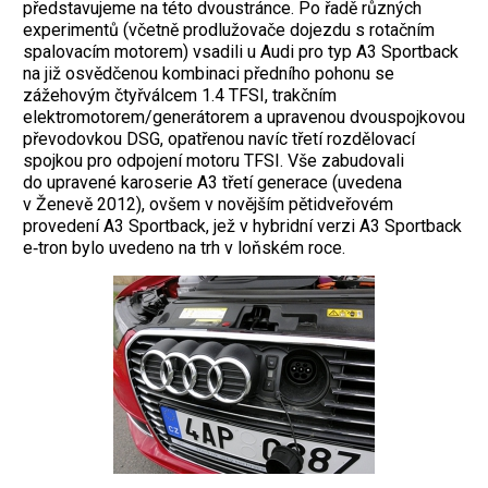
představujeme na této dvoustránce. Po řadě různých
experimentů (včetně prodlužovače dojezdu s rotačním
spalovacím motorem) vsadili u Audi pro typ A3 Sportback
na již osvědčenou kombinaci předního pohonu se
zážehovým čtyřválcem 1.4 TFSI, trakčním
elektromotorem/generátorem a upravenou dvouspojkovou
převodovkou DSG, opatřenou navíc třetí rozdělovací
spojkou pro odpojení motoru TFSI. Vše zabudovali
do upravené karoserie A3 třetí generace (uvedena
v Ženevě 2012), ovšem v novějším pětidveřovém
provedení A3 Sportback, jež v hybridní verzi A3 Sportback
e‑tron bylo uvedeno na trh v loňském roce.