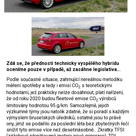
Zdá se, že přednosti technicky vyspělého hybridu
oceníme pouze v případě, až zasáhne legislativa...
Podle současné situace, zahrnující nereálnou metodiku
měření spotřeby a tedy i emisí CO
s teoretickými
2
hodnotami, jež prakticky nelze dosáhnout, platí nařízení,
že od roku 2020 budou fleetové emise CO
výrobců
2
limitovány hodnotou 95 g/km. Samozřejmě, jejich
výzkumné týmy jsou natolik zdatné, že si poradí s každým
výmyslem bruselských úředníků; ostatně jsou to právě
ony, jimž se podařilo za poslední léta bez zbytečných řečí
snížit tyto emise více než desetinásobně... Zkratky TFSI
(zážehové přeplňované motory nové generace), TDI