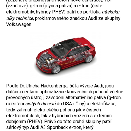
(vznětové), g-tron (plynná paliva) a e-tron (čisté
elektromobily, hybridy PHEV) patří do portfolia
náskoku
díky technice
, proklamovaného značkou Audi ze skupiny
Volkswagen.
Podle Dr. Ulricha Hackenberga, šéfa vývoje Audi, jsou
dalšími cestami optimalizace konvenčních pohonů včetně
převodných ústrojí, zavedení alternativního paliva (g-tron,
rozšíření
čistých dieselů
do USA i Číny) a elektrifikace,
tedy zahrnutí elektrického pohonu jak v čistých
elektromobilech, tak v hybridních vozech s externím
dobíjením (PHEV). Právě do této druhé skupiny patří
sériový typ Audi A3 Sportback e-tron, který