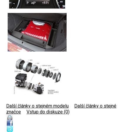
Další články o stejném modelu
|
Další články o stejné
značce
|
Vstup do diskuze (0)