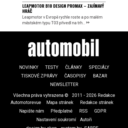
LEAPMOTOR B10 DESIGN PROMAX – ZAJÍMAVÝ
HRÁČ
Leapmotor v Evropě rychle roste a po malém
>>
městském typu T03 přivedl na trh...
NOVINKY
TESTY
ČLÁNKY
SPECIÁLY
TISKOVÉ ZPRÁVY
ČASOPISY
BAZAR
NEWSLETTER
Všechna práva vyhrazena ©
|
2011 - 2026 Redakce
Automotorevue
|
Mapa stránek
|
Redakce stránek
|
Napište nám
|
Předplatné
|
RSS
|
GDPR
|
Nastavení soukromí
Autoři