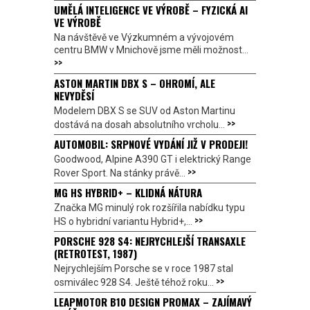
UMĚLÁ INTELIGENCE VE VÝROBĚ – FYZICKÁ AI
VE VÝROBĚ
Na návštěvě ve Výzkumném a vývojovém
centru BMW v Mnichově jsme měli možnost...
>>
ASTON MARTIN DBX S – OHROMÍ, ALE
NEVYDĚSÍ
Modelem DBX S se SUV od Aston Martinu
>>
dostává na dosah absolutního vrcholu...
AUTOMOBIL: SRPNOVÉ VYDÁNÍ JIŽ V PRODEJI!
Goodwood, Alpine A390 GT i elektrický Range
>>
Rover Sport. Na stánky právě...
MG HS HYBRID+ – KLIDNÁ NÁTURA
Značka MG minulý rok rozšířila nabídku typu
>>
HS o hybridní variantu Hybrid+,...
PORSCHE 928 S4: NEJRYCHLEJŠÍ TRANSAXLE
(RETROTEST, 1987)
Nejrychlejším Porsche se v roce 1987 stal
>>
osmiválec 928 S4. Ještě téhož roku...
LEAPMOTOR B10 DESIGN PROMAX – ZAJÍMAVÝ