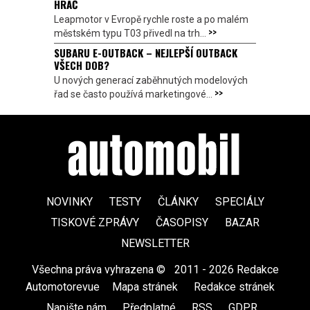
HRÁČ
Leapmotor v Evropě rychle roste a po malém
>>
městském typu T03 přivedl na trh...
SUBARU E-OUTBACK – NEJLEPŠÍ OUTBACK
VŠECH DOB?
U nových generací zaběhnutých modelových
>>
řad se často používá marketingové...
NOVINKY
TESTY
ČLÁNKY
SPECIÁLY
TISKOVÉ ZPRÁVY
ČASOPISY
BAZAR
NEWSLETTER
Všechna práva vyhrazena ©
|
2011 - 2026 Redakce
Automotorevue
|
Mapa stránek
|
Redakce stránek
|
Napište nám
|
Předplatné
|
RSS
|
GDPR
|