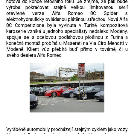
hotova do konce letošního roku. Je zřejmé, že pak bude
výroba pokračovat stejně velkou limitovanou sérií
otevřené verze Alfa Romeo 8C Spider s
elektrohydraulicky ovládanou plátěnou střechou. Nová Alfa
8C Competizione byla vyvinuta v Turíně, kompozitová
karoserie vzniká u jednoho specialisty nedaleko Modeny,
spojuje se s ocelovou podlahovou plošinou z Turína a
konečná montáž probíhá u Maserati na Via Ciro Menotti v
Modeně. Klient vůz přebírá buď přímo v továrně, či u
svého dealera Alfa Romeo.
Vyráběné automobily procházejí stejným cyklem jako vozy