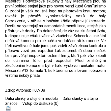
Maserati. Podvozkové skupiny z haly Meccanica jsou na
první pohled stejné jako pro novou verzi kupé GranTurismo
S, zdobí je však odlišné logo na plastovém krytu motoru;
rovněž je převáží vysokozdvižný vozík do haly
Carrozzeria, v níž se v bočním křídle připravují karoserie.
Dveře se vystrojují na samostatné menší lince, stejně jako
přístrojové desky. Po dokončení jde vůz na zkušební jízdu,
k dispozici je však i válcová zkušebna Schenck a unikátní
dešťová komora pro zkoušku vodotěsnosti karoserie. Ve
třetí navštívené hale jsme pak viděli závěrečnou kontrolu a
přípravu vozů pro expedici. Lak automobilů obou značek
tam prověřují inspektoři externí firmy, kteří pak vůz zabalí
do ochranné fólie před expedicí. Před zmíněnými
zkušebními komorami byl v hale vystaven unikátní motor
Maserati V12 formule 1, ke kterému se slovem i obrazem
vrátíme někdy příště…
Zdroj: Automobil 07/08
Další články o stejném modelu
|
Další články o stejné
značce
|
Vstup do diskuze (0)