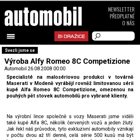
NEWSLETTER
PŘEDPLATNÉ
O NÁS
Svezli jsme se
Výroba Alfy Romeo 8C Competizione
Automobil
26.08.2008 00:00
Specialisté na malosériovou produkci v továrně
Maserati v Modeně vyrábějí rovněž limitovanou sérii
kupé Alfa Romeo 8C Competizione, omezenou na
pouhých pět stovek automobilů pro vybrané klienty.
Na výrobní lince společně s vozy Maserati jsme viděli
také kupé Alfa 8C, několik červených vozů a jeden žlutý.
Jak řekl náš průvodce, tyto exkluzivní automobily vznikají
v počtu dvou až tří denně, celá série 500 kusů má být