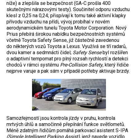
níže) a zlepšila se bezpečnost (GA-C prošla 400
skutečnými nárazovými testy). Součinitel odporu vzduchu
klesl z 0,25 na 0,24; přispívají k tomu také aktivní klapky
přívodu vzduchu na přídi, vývoj probíhal v novém
aerodynamickém tunelu Toyota Motor Corporation. Nový
Prius přebírá širokou nabídku bezpečnostních systémů
včetně Toyota Safety Sense, již částečně zavedenou
do některých vozů Toyota a Lexus. Využívá se tří radarů,
dvou kamer a sedmnácti čidel;
Safety Sense
byl rozšířen
o adaptivní tempomat pro plný rozsah rychlostí a detekci
chodců v rámci systému
Pre-Collision Safety
, který řidiče
nejprve varuje a pak sám v případě potřeby aktivuje brzdy.
Samozřejmostí jsou kontrola jízdy v pruhu, kontrola
mrtvých úhlů a samočinné přepínání funkce světlometů.
Méně zdatným řidičům pomáhá parkovací asistent S-IPA
(Simple Intelligent Parking Assist)
, jenž navede vozidlo