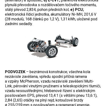
(alternátor) a spouštěč;
d) E-CVT;
planetová elektronická
plynulá převodovka s rozdělovačem točivého momentu,
stálý převod 2,834, pohon předních kol;
e) PCU;
elektronická řídicí jednotka, akumulátory Ni-MH, 201,6 V
(28 modulů; 168 článků po 1,2 V), 1,31 kWh, uložené pod
zadními sedadly.
PODVOZEK
– bezrámová konstrukce; všechna kola
nezávisle zavěšena, vpředu spodní příčná ramena
a vzpěry McPherson, vzadu nezávislé zavěšení Multi-
Link; pérování vinutými pružinami a teleskopickými tlumiči,
vzadu nesoustřednými; hřebenové řízení s elektrickým
posilovačem EPS, převod 13,4:1 (s většími pneu 13,6:1),
2,84 (2,65) otáčky na plný rejd; kotoučové brzdy
ø 255/259 mm s posilovačem a regenerací energie,