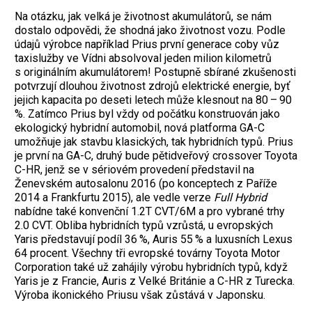
Na otázku, jak velká je životnost akumulátorů, se nám
dostalo odpovědi, že shodná jako životnost vozu. Podle
údajů výrobce například Prius první generace coby vůz
taxislužby ve Vídni absolvoval jeden milion kilometrů
s originálním akumulátorem! Postupně sbírané zkušenosti
potvrzují dlouhou životnost zdrojů elektrické energie, byť
jejich kapacita po deseti letech může klesnout na 80 – 90
%. Zatímco Prius byl vždy od počátku konstruován jako
ekologický hybridní automobil, nová platforma GA-C
umožňuje jak stavbu klasických, tak hybridních typů. Prius
je první na GA-C, druhý bude pětidveřový crossover Toyota
C-HR, jenž se v sériovém provedení představil na
Ženevském autosalonu 2016 (po konceptech z Paříže
2014 a Frankfurtu 2015), ale vedle verze
Full Hybrid
nabídne také konvenční 1.2T CVT/6M a pro vybrané trhy
2.0 CVT. Obliba hybridních typů vzrůstá, u evropských
Yaris představují podíl 36 %, Auris 55 % a luxusních Lexus
64 procent. Všechny tři evropské továrny Toyota Motor
Corporation také už zahájily výrobu hybridních typů, když
Yaris je z Francie, Auris z Velké Británie a C-HR z Turecka.
Výroba ikonického Priusu však zůstává v Japonsku.