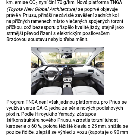
km; emise CO
nyní činí 70 g/km.
Nová platforma TNGA
2
(Toyota New Global Architecture)
se poprvé objevuje
právě v Priusu, přináší nezávislé zavěšení zadních kol
na příčných ramenech místo vlečených spojených torzní
příčkou, což bezesporu přispělo kvalitě jízdy, stejně jako
strmější převod řízení s elektrickým posilovačem.
Brzdovou soustavu nebylo třeba měnit.
Program TNGA není však jedinou platformou, pro Prius se
využívá verze GA-C, jedna ze série nových podlahových
plošin. Podle Hiroyukiho Yamady, zástupce
šéfkonstruktéra nového Priusu, vzrostla torzní tuhost
karoserie o 60 %, poloha těžiště klesla o 25 mm, snížila se
pozice řidiče, zlepšil se výhled z vozu (kapota je o 90 mm