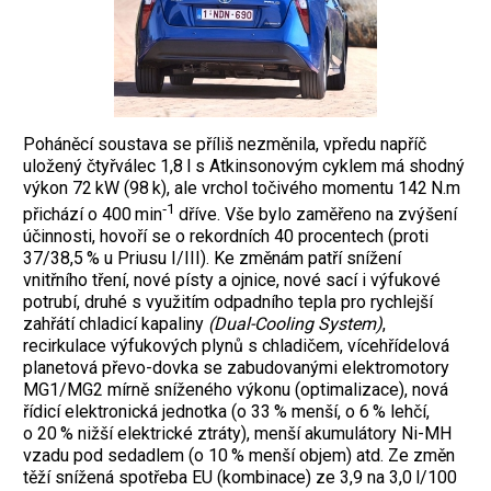
Poháněcí soustava se příliš nezměnila, vpředu napříč
uložený čtyřválec 1,8 l s Atkinsonovým cyklem má shodný
výkon 72 kW (98 k), ale vrchol točivého momentu 142 N.m
‑1
přichází o 400 min
dříve. Vše bylo zaměřeno na zvýšení
účinnosti, hovoří se o rekordních 40 procentech (proti
37/38,5 % u Priusu I/III). Ke změnám patří snížení
vnitřního tření, nové písty a ojnice, nové sací i výfukové
potrubí, druhé s využitím odpadního tepla pro rychlejší
zahřátí chladicí kapaliny
(Dual-Cooling System)
,
recirkulace výfukových plynů s chladičem, vícehřídelová
planetová převo-dovka se zabudovanými elektromotory
MG1/MG2 mírně sníženého výkonu (optimalizace), nová
řídicí elektronická jednotka (o 33 % menší, o 6 % lehčí,
o 20 % nižší elektrické ztráty), menší akumulátory Ni-MH
vzadu pod sedadlem (o 10 % menší objem) atd. Ze změn
těží snížená spotřeba EU (kombinace) ze 3,9 na 3,0 l/100