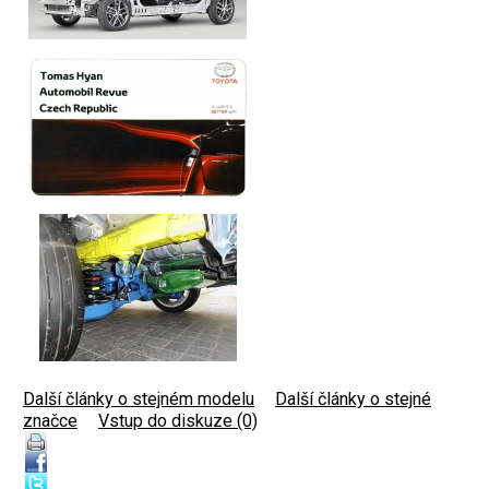
Další články o stejném modelu
|
Další články o stejné
značce
|
Vstup do diskuze (0)