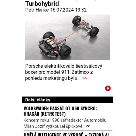
Turbohybrid
Petr Hanke 16.07.2024 13:32
Porsche elektrifikovalo šestiválcový
boxer pro model 911. Zatímco z
pohledu marketingu byla...
>>
Další články
VOLKSWAGEN PASSAT GT G60 SYNCRO:
URAGÁN (RETROTEST)
Koncem roku 1990 šéfredaktor Automobilu
>>
Milan Jozíf vyzkoušel špičkové...
UMĚLÁ INTELIGENCE VE VÝROBĚ – FYZICKÁ AI