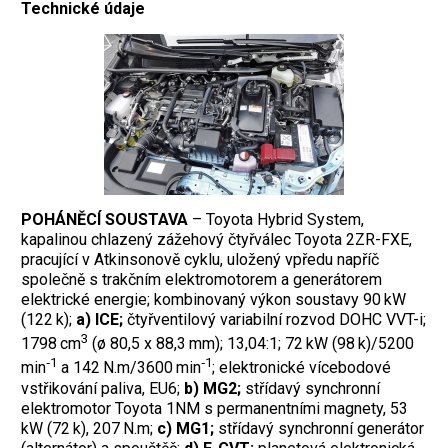
Technické údaje
POHÁNĚCÍ SOUSTAVA
– Toyota Hybrid System,
kapalinou chlazený zážehový čtyřválec Toyota 2ZR-FXE,
pracující v Atkinsonově cyklu, uložený vpředu napříč
společně s trakčním elektromotorem a generátorem
elektrické energie; kombinovaný výkon soustavy 90 kW
(122 k);
a) ICE;
čtyřventilový variabilní rozvod DOHC VVT-i;
3
1798 cm
(ø 80,5 x 88,3 mm); 13,04:1; 72 kW (98 k)/5200
‑1
‑1
min
a 142 N.m/3600 min
; elektronické vícebodové
vstřikování paliva, EU6;
b) MG2;
střídavý synchronní
elektromotor Toyota 1NM s permanentními magnety, 53
kW (72 k), 207 N.m;
c) MG1;
střídavý synchronní generátor