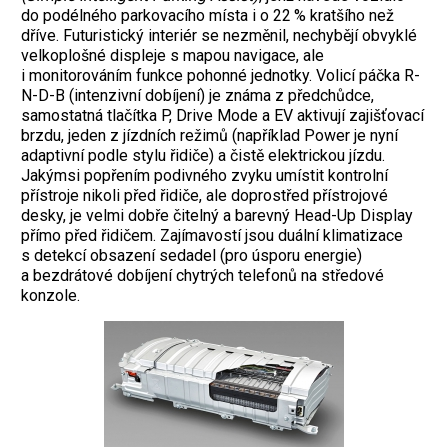
do podélného parkovacího místa i o 22 % kratšího než
dříve. Futuristický interiér se nezměnil, nechybějí obvyklé
velkoplošné displeje s mapou navigace, ale
i monitorováním funkce pohonné jednotky. Volicí páčka R-
N-D-B (intenzivní dobíjení) je známa z předchůdce,
samostatná tlačítka P, Drive Mode a EV aktivují zajišťovací
brzdu, jeden z jízdních režimů (například Power je nyní
adaptivní podle stylu řidiče) a čistě elektrickou jízdu.
Jakýmsi popřením podivného zvyku umístit kontrolní
přístroje nikoli před řidiče, ale doprostřed přístrojové
desky, je velmi dobře čitelný a barevný Head-Up Display
přímo před řidičem. Zajímavostí jsou duální klimatizace
s detekcí obsazení sedadel (pro úsporu energie)
a bezdrátové dobíjení chytrých telefonů na středové
konzole.