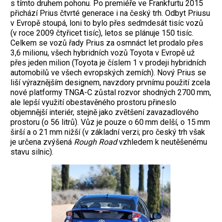
s tímto druhem pohonu. Po premiéře ve Frankfurtu 2015
přichází Prius čtvrté generace i na český trh. Odbyt Priusu
v Evropě stoupá, loni to bylo přes sedmdesát tisíc vozů
(v roce 2009 čtyřicet tisíc), letos se plánuje 150 tisíc.
Celkem se vozů řady Prius za osmnáct let prodalo přes
3,6 milionu, všech hybridních vozů Toyota v Evropě už
přes jeden milion (Toyota je číslem 1 v prodeji hybridních
automobilů ve všech evropských zemích).
Nový Prius se
liší výraznějším designem, navzdory prvnímu použití zcela
nové platformy TNGA-C zůstal rozvor shodných 2700 mm,
ale lepší využití obestavěného prostoru přineslo
objemnější interiér, stejně jako zvětšení zavazadlového
prostoru (o 56 litrů). Vůz je pouze o 60 mm delší, o 15 mm
širší a o 21 mm nižší (v základní verzi; pro český trh však
je určena zvýšená
Rough Road
vzhledem k neutěšenému
stavu silnic).