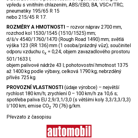
vpředu s vnitřním chlazením, ABS/EBD, BA, VSC+/TRC;
pneumatiky 195/65 R 15
nebo 215/45 R 17.
ROZMĚRY A HMOTNOSTI
– rozvor náprav 2700 mm,
rozchod kol 1530/1545 (1510/1525) mm;
d/š/v 4540/1760/1470 (Rough Road 1490) mm; světlá
výška 123 (RR 136) mm (1 osoba/prázdný vůz); součinitel
odporu vzduchu c
= 0,24; objem zavazadlového prostoru
x
501/1633 l;
objem palivové nádrže 43 l; pohotovostní hmotnost 1375
až 1400 kg podle výbavy, celková 1790 kg; nebrzděný
přívěs 725 kg.
PROVOZNÍ VLASTNOSTI
(údaje výrobce) – největší
rychlost 180 km/h; zrychlení 0 – 100 km/h za 10,6 s;
spotřeba paliva EU 2,9/3,1/3,0 (s většími koly 3,3/3,3/3,3)
l/100 km; emise CO
70 (76) g/km.
2
Převzato z časopisu