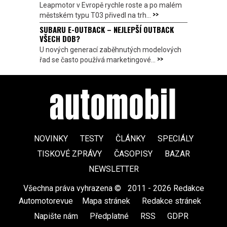
Leapmotor v Evropě rychle roste a po malém
>>
městském typu T03 přivedl na trh...
SUBARU E-OUTBACK – NEJLEPŠÍ OUTBACK
VŠECH DOB?
U nových generací zaběhnutých modelových
>>
řad se často používá marketingové...
NOVINKY
TESTY
ČLÁNKY
SPECIÁLY
TISKOVÉ ZPRÁVY
ČASOPISY
BAZAR
NEWSLETTER
Všechna práva vyhrazena ©
|
2011 - 2026 Redakce
Automotorevue
|
Mapa stránek
|
Redakce stránek
|
Napište nám
|
Předplatné
|
RSS
|
GDPR
|