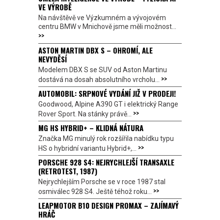
VE VÝROBĚ
Na návštěvě ve Výzkumném a vývojovém
centru BMW v Mnichově jsme měli možnost...
>>
ASTON MARTIN DBX S – OHROMÍ, ALE
NEVYDĚSÍ
Modelem DBX S se SUV od Aston Martinu
>>
dostává na dosah absolutního vrcholu...
AUTOMOBIL: SRPNOVÉ VYDÁNÍ JIŽ V PRODEJI!
Goodwood, Alpine A390 GT i elektrický Range
>>
Rover Sport. Na stánky právě...
MG HS HYBRID+ – KLIDNÁ NÁTURA
Značka MG minulý rok rozšířila nabídku typu
>>
HS o hybridní variantu Hybrid+,...
PORSCHE 928 S4: NEJRYCHLEJŠÍ TRANSAXLE
(RETROTEST, 1987)
Nejrychlejším Porsche se v roce 1987 stal
>>
osmiválec 928 S4. Ještě téhož roku...
LEAPMOTOR B10 DESIGN PROMAX – ZAJÍMAVÝ
HRÁČ