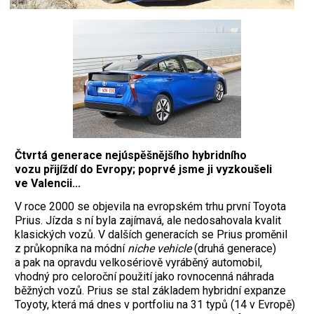
Čtvrtá generace nejúspěšnějšího hybridního
vozu přijíždí do Evropy; poprvé jsme ji vyzkoušeli
ve Valencii...
V roce 2000 se objevila na evropském trhu první Toyota
Prius. Jízda s ní byla zajímavá, ale nedosahovala kvalit
klasických vozů. V dalších generacích se Prius proměnil
z průkopníka na módní
niche vehicle
(druhá generace)
a pak na opravdu velkosériově vyráběný automobil,
vhodný pro celoroční použití jako rovnocenná náhrada
běžných vozů. Prius se stal základem hybridní expanze
Toyoty, která má dnes v portfoliu na 31 typů (14 v Evropě)