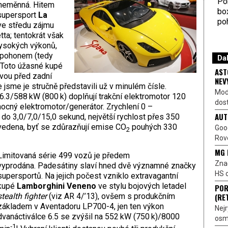
Por
y neměnná. Hitem
bo
supersport
La
poh
 ve středu zájmu
tta; tentokrát však
vysokých výkonů,
m pohonem (tedy
Dal
. Toto úžasné kupé
AST
vou před zadní
NEV
jsme je stručně představili už v minulém čísle.
Mod
6.3/588 kW (800 k) doplňují trakční elektromotor 120
dost
mocný elektromotor/generátor. Zrychlení 0 –
AUT
o 3,0/7,0/15,0 sekund, největší rychlost přes 350
vedena, byť se zdůrazňují emise CO
pouhých 330
Goo
2
Rove
MG 
Limitovaná série 499 vozů je předem
Znač
vyprodána. Padesátiny slaví hned dvě významné značky
HS o
supersportů. Na jejich počest vzniklo extravagantní
kupé
Lamborghini Veneno
ve stylu bojových letadel
POR
(RE
stealth fighter
(viz AR 4/’13), ovšem s produkčním
základem v Aventadoru LP700-4, jen ten výkon
Nejr
dvanáctiválce 6.5 se zvýšil na 552 kW (750 k)/8000
osmi
‑1