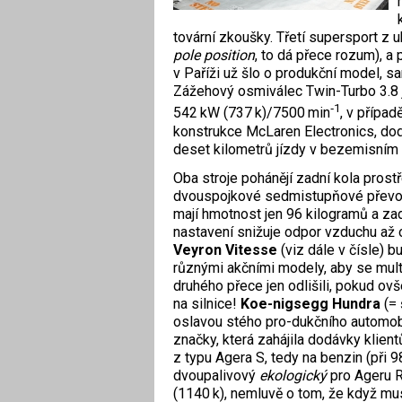
tovární zkoušky. Třetí supersport z
pole position
, to dá přece rozum), a
v Paříži už šlo o produkční model, s
Zážehový osmiválec Twin-Turbo 3.8 
‑1
542 kW (737 k)/7500 min
, v přípa
konstrukce McLaren Electronics, dod
deset kilometrů jízdy v bezemisním 
Oba stroje pohánějí zadní kola prost
dvouspojkové sedmistupňové převo
mají hmotnost jen 96 kilogramů a za
nastavení snižuje odpor vzduchu až 
Veyron Vitesse
(viz dále v čísle) 
různými akčními modely, aby se multi
druhého přece jen odlišili, pokud o
na silnice!
Koe-nigsegg Hundra
(=
oslavou stého pro-dukčního automo
značky, která zahájila dodávky klien
z typu Agera S, tedy na benzin (při 
dvoupalivový
ekologický
pro Ageru 
(1140 k), nemluvě o tom, že když mus