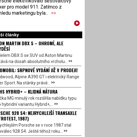
sche elektrifikovalo šestiválcový
xer pro model 911. Zatímco z
ledu marketingu byla...
>>
ší články
ON MARTIN DBX S – OHROMÍ, ALE
YDĚSÍ
elem DBX S se SUV od Aston Martinu
>>
ává na dosah absolutního vrcholu...
OMOBIL: SRPNOVÉ VYDÁNÍ JIŽ V PRODEJI!
dwood, Alpine A390 GT i elektrický Range
>>
r Sport. Na stánky právě...
HS HYBRID+ – KLIDNÁ NÁTURA
ka MG minulý rok rozšířila nabídku typu
>>
 hybridní variantu Hybrid+,...
SCHE 928 S4: NEJRYCHLEJŠÍ TRANSAXLE
TROTEST, 1987)
ychlejším Porsche se v roce 1987 stal
>>
válec 928 S4. Ještě téhož roku...