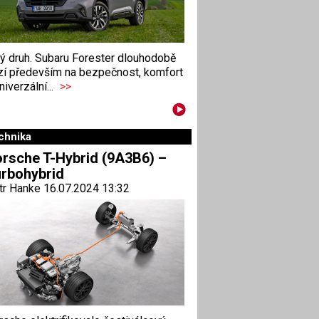
ný druh. Subaru Forester dlouhodobě
zí především na bezpečnost, komfort
niverzální...
>>
chnika
rsche T-Hybrid (9A3B6) –
rbohybrid
tr Hanke 16.07.2024 13:32