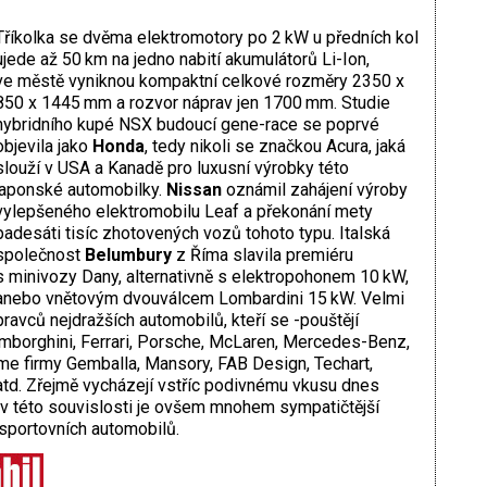
Tříkolka se dvěma elektromotory po 2 kW u předních kol
ujede až 50 km na jedno nabití akumulátorů Li-Ion,
ve městě vyniknou kompaktní celkové rozměry 2350 x
850 x 1445 mm a rozvor náprav jen 1700 mm. Studie
hybridního kupé NSX budoucí gene-race se poprvé
objevila jako
Honda
, tedy nikoli se značkou Acura, jaká
slouží v USA a Kanadě pro luxusní výrobky této
japonské automobilky.
Nissan
oznámil zahájení výroby
vylepšeného elektromobilu Leaf a překonání mety
padesáti tisíc zhotovených vozů tohoto typu. Italská
společnost
Belumbury
z Říma slavila premiéru
s minivozy Dany, alternativně s elektropohonem 10 kW,
anebo vnětovým dvouválcem Lombardini 15 kW. Velmi
pravců nejdražších automobilů, kteří se -pouštějí
mborghini, Ferrari, Porsche, McLaren, Mercedes-Benz,
jme firmy Gemballa, Mansory, FAB Design, Techart,
atd. Zřejmě vycházejí vstříc podivnému vkusu dnes
, v této souvislosti je ovšem mnohem sympatičtější
 sportovních automobilů.