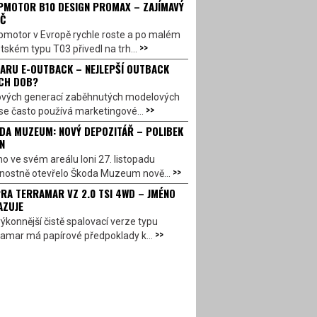
PMOTOR B10 DESIGN PROMAX – ZAJÍMAVÝ
Č
pmotor v Evropě rychle roste a po malém
>>
ském typu T03 přivedl na trh...
ARU E-OUTBACK – NEJLEPŠÍ OUTBACK
CH DOB?
ových generací zaběhnutých modelových
>>
se často používá marketingové...
DA MUZEUM: NOVÝ DEPOZITÁŘ – POLIBEK
N
o ve svém areálu loni 27. listopadu
>>
vnostně otevřelo Škoda Muzeum nově...
RA TERRAMAR VZ 2.0 TSI 4WD – JMÉNO
AZUJE
ýkonnější čistě spalovací verze typu
>>
amar má papírové předpoklady k...