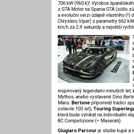
706 kW (960 k)! Výrobce španělské
z GTA Motor na Spania GTA (sídlo zůs
a evoluční verzi údajně vlastního (!)
Chrysleru Viper) s parametry 662 kW
km/h za 2,9 sekundy a největší rychl
inspirovaný legendami minulých let, 
Mythos, anebo vystavené Dino Berli
Mans.
Bertone
připomněl tradici sp
oslavila 100 let),
Touring Superle
která bude vznikat na individuální 
8C Competizione (= Maserati).
Giugiaro Parcour
je studie kupé a 