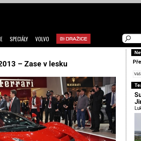
E
SPECIÁLY
VOLVO
Ne
Pře
2013 – Zase v lesku
Te
Su
Ji
Luk