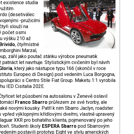
t existence studia
yužitím
rdo (desetiválec
vojenými -pružicími
tyři slouží na
ný počet osmi
u výšku 210 až
Brivido
, čtyřmístné
amborghini Marzal,
p, zářil jako poutač stánku výrobce pneumatik
ž patnáct let navrhuje. Stylistickým cvičením byl návrh
loria
, který jako nástupce typu 166 (skončil v roce
(Istituto Europeo di Design) pod vedením Luca Borgogna,
polupráci s Centro Stile Fiat Group. Maketu 1:1 vyrobila
hu IED Cisitalia 202E.
Čtyřicet let působení na autosalonu v Ženevě oslavil
domácí
Franco Sbarro
průřezem ze své tvorby, ale
také novými kousky. Patří k nim Sbarro Jaclyn, roadster
s vpřed výklopnými křídlovými dveřmi, vlastně upravený
Jaguar XKR pro bohatého klienta, pojmenovaný po jeho
dceři. Studenti školy
ESPERA Sbarro
pod Sbarrovým
vedením postavili prototyp Eight ve stylu amerických