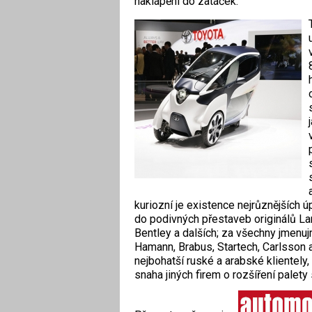
naklápění do zatáček.
kuriozní je existence nejrůznějších ú
do podivných přestaveb originálů La
Bentley a dalších; za všechny jmenu
Hamann, Brabus, Startech, Carlsson 
nejbohatší ruské a arabské klientely
snaha jiných firem o rozšíření palety