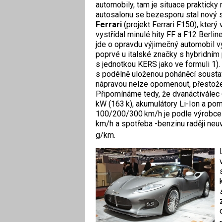
automobily, tam je situace praktick
autosalonu se bezesporu stal nový 
Ferrari
(projekt Ferrari F150), který
vystřídal minulé hity FF a F12 Berline
jde o opravdu výjimečný automobil 
poprvé u italské značky s hybridní
s jednotkou KERS jako ve formuli 1)
s podélně uloženou poháněcí sousta
nápravou nelze opomenout, přestože 
Připomínáme tedy, že dvanáctiválec 
kW (163 k), akumulátory Li-Ion a po
100/200/300 km/h je podle výrobce d
km/h a spotřeba -benzinu raději neu
g/km.