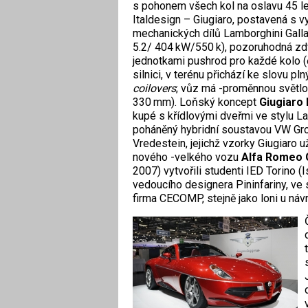
s pohonem všech kol na oslavu 45 le
Italdesign – Giugiaro, postavená s v
mechanických dílů Lamborghini Galla
5.2/ 404 kW/550 k), pozoruhodná zd
jednotkami pushrod pro každé kolo (č
silnici, v terénu přichází ke slovu pl
coilovers
; vůz má -proměnnou světlo
330 mm). Loňský koncept
Giugiaro 
kupé s křídlovými dveřmi ve stylu L
poháněný hybridní soustavou VW Grou
Vredestein, jejichž vzorky Giugiaro u
nového -velkého vozu
Alfa Romeo G
2007) vytvořili studenti IED Torino 
vedoucího designera Pininfariny, ve s
firma CECOMP, stejně jako loni u návr