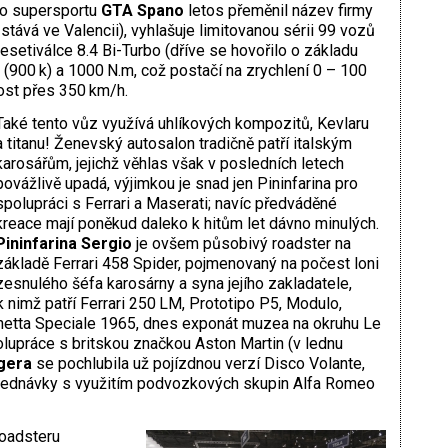
ho supersportu
GTA Spano
letos přeměnil název firmy
tává ve Valencii), vyhlašuje limitovanou sérii 99 vozů
 desetiválce 8.4 Bi-Turbo (dříve se hovořilo o základu
 (900 k) a 1000 N.m, což postačí na zrychlení 0 – 100
ost přes 350 km/h.
Také tento vůz využívá uhlíkových kompozitů, Kevlaru
a titanu! Ženevský autosalon tradičně patří italským
karosářům, jejichž věhlas však v posledních letech
povážlivě upadá, výjimkou je snad jen Pininfarina pro
spolupráci s Ferrari a Maserati; navíc předváděné
kreace mají poněkud daleko k hitům let dávno minulých.
Pininfarina Sergio
je ovšem působivý roadster na
základě Ferrari 458 Spider, pojmenovaný na počest loni
zesnulého šéfa karosárny a syna jejího zakladatele,
k nimž patří Ferrari 250 LM, Prototipo P5, Modulo,
netta Speciale 1965, dnes exponát muzea na okruhu Le
olupráce s britskou značkou Aston Martin (v lednu
ggera
se pochlubila už pojízdnou verzí Disco Volante,
objednávky s využitím podvozkových skupin Alfa Romeo
roadsteru