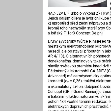
4AC-32v Bi-Turbo o výkonu 271 kW 
Jejich dalším dílem je hybridní kup
k) uprostřed před zadní nápravou a d
Kromě toho nechyběly starší typy Sba
a loňský F1for3 Concept Delphi.
Druhý švýcarský tvůrce
Rinspeed
te
městským elektromobilem MicroMAX,
nesedí, ale postávají připoutáni v ja
AR 4/’13). O alternativních pohonech 
donekonečna, dominovaly také stán
slavily světovou premiéru hned dvě 
Pětimístný elektromobil CA-MiEV (
Advanced) má aerodynamicky optim
karoserii (c
= 0,26), trakční elektro
x
a akumulátory Li-Ion, dobíjené bez
Concept (GR = Grand Runner) je zas
a trakčním elektromotorem ve skřín
pohon 4x4 včetně terénní redukce.
T
elektrických dopravních prostředků,