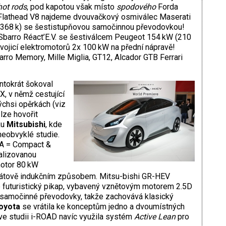
hot rods
, pod kapotou však místo
spodového
Forda
Flathead V8 najdeme dvouvačkový osmiválec Maserati
(368 k) se šestistupňovou samočinnou převodovkou!
é Sbarro Réact’E.V. se šestiválcem Peugeot 154 kW (210
vojicí elektromotorů 2x 100 kW na přední nápravě!
rro Memory, Mille Miglia, GT12, Alcador GTB Ferrari
ntokrát šokoval
 v němž cestující
kýchsi opěrkách (viz
lze hovořit
ku
Mitsubishi
, kde
neobvyklé studie.
CA = Compact &
alizovanou
motor 80 kW
drátově indukčním způsobem. Mitsu-bishi GR-HEV
e futuristický pikap, vybavený vznětovým motorem 2.5D
i samočinné převodovky, takže zachovává klasický
oyota
se vrátila ke konceptům jedno a dvoumístných
 ve studii i-ROAD navíc využila systém
Active Lean
pro