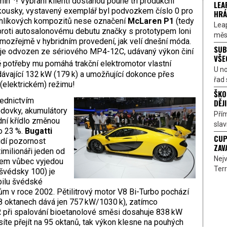
min
! Vybraní klienti dostanou pouhé tři produkční
LEA
kousky, vystavený exemplář byl podvozkem číslo 0 pro
HRÁ
 uhlíkových kompozitů nese označení
McLaren P1
(tedy
Lea
 proti autosalonovému debutu značky s prototypem loni
měst
amozřejmě v hybridním provedení, jak velí dnešní móda.
SUB
je odvozen ze sériového MP4-12C, udávaný výkon činí
VŠE
dě potřeby mu pomáhá trakční elektromotor vlastní
U n
ávající 132 kW (179 k) a umožňující dokonce přes
řad 
(elektrickém) režimu!
ŠKO
řednictvím
DĚJI
dovky, akumulátory
Přím
dní křídlo změnou
sla
o 23 %.
Bugatti
CUP
budí pozornost
ZAV
milionáři jeden od
Nejv
všem vůbec vyjedou
Terr
 švédsky 100) je
bilu švédské
tům v roce 2002. Pětilitrový motor V8 Bi-Turbo pochází
98 oktanech dává jen 757 kW/1030 k), zatímco
R při spalování bioetanolové směsi dosahuje 838 kW
íte přejít na 95 oktanů, tak výkon klesne na pouhých