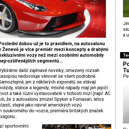
Ji
sá
a u
Poslední dobou už je to pravidlem, na autosalonu
v Ženevě je více premiér mezi koncepty a drahými
exkluzivními vozy než mezi osobními automobily
Te
nejrozšířenějších segmentů...
Po
Tu
Vybíráme další zajímavé novinky; omezený rozsah
časopisu nedovoluje věnovat se všem podrobně.
Pe
Samozřejmě, jen z některých exponátů se stávají
hvězdy, stálice a legendy; mnohé nápady mají jen jepičí
život a také různí vystavovatelé v tichosti mizí (např. AC
sili, že z autosalonu zmizel Spyker a Fornasari, letos
účastí, stejně jako návrat amerických vozů
m soukromého do-vozce, premiéra britských značek
xagonu...
zi sportovními