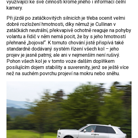
využívající ke své činnosti kromě jiného i informací čelní
kamery.
Při jízdě po zatáčkovitých silnicích je třeba ocenit velmi
dobré rozložení hmotnosti, díky němuž je Cullinan v
zatáčkách neutrální, překvapivě ochotně reaguje na pohyby
volantu a řidič v něm nemá pocit, že by s jeho hmotností
přehnaně „bojoval“. K tomuto chování jistě přispívá také
standardně dodávaný systém řízení všech kol – jeho
projev je jasně patrný, ale ani v nejmenším není rušivý.
Pohon všech kol je v tomto voze dalším doplňkem
posilujícím dojem stability a suverenity, jenž se ještě více
než na suchém povrchu projeví na mokru nebo sněhu.