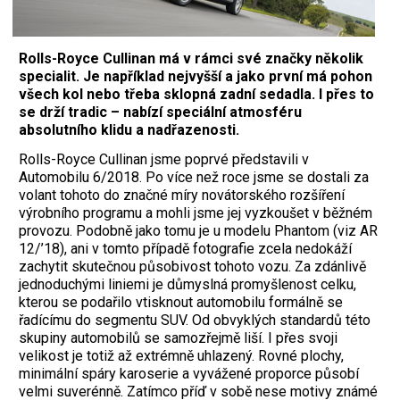
Rolls-Royce Cullinan má v rámci své značky několik
specialit. Je například nejvyšší a jako první má pohon
všech kol nebo třeba sklopná zadní sedadla. I přes to
se drží tradic – nabízí speciální atmosféru
absolutního klidu a nadřazenosti.
R
olls-Royce Cullinan jsme poprvé představili v
Automobilu 6/2018. Po více než roce jsme se dostali za
volant tohoto do značné míry novátorského rozšíření
výrobního programu a mohli jsme jej vyzkoušet v běžném
provozu. Podobně jako tomu je u modelu Phantom (viz AR
12/’18), ani v tomto případě fotografie zcela nedokáží
zachytit skutečnou působivost tohoto vozu. Za zdánlivě
jednoduchými liniemi je důmyslná promyšlenost celku,
kterou se podařilo vtisknout automobilu formálně se
řadícímu do segmentu SUV. Od obvyklých standardů této
skupiny automobilů se samozřejmě liší. I přes svoji
velikost je totiž až extrémně uhlazený. Rovné plochy,
minimální spáry karoserie a vyvážené proporce působí
velmi suverénně. Zatímco příď v sobě nese motivy známé