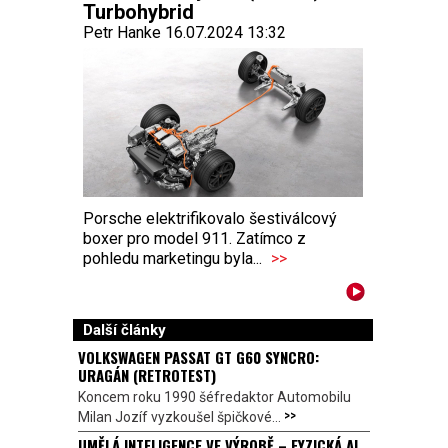
Turbohybrid
Petr Hanke 16.07.2024 13:32
Porsche elektrifikovalo šestiválcový
boxer pro model 911. Zatímco z
pohledu marketingu byla...
>>
Další články
VOLKSWAGEN PASSAT GT G60 SYNCRO:
URAGÁN (RETROTEST)
Koncem roku 1990 šéfredaktor Automobilu
>>
Milan Jozíf vyzkoušel špičkové...
UMĚLÁ INTELIGENCE VE VÝROBĚ – FYZICKÁ AI