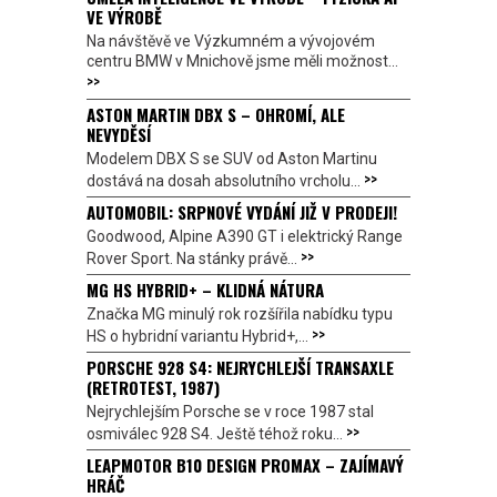
VE VÝROBĚ
Na návštěvě ve Výzkumném a vývojovém
centru BMW v Mnichově jsme měli možnost...
>>
ASTON MARTIN DBX S – OHROMÍ, ALE
NEVYDĚSÍ
Modelem DBX S se SUV od Aston Martinu
>>
dostává na dosah absolutního vrcholu...
AUTOMOBIL: SRPNOVÉ VYDÁNÍ JIŽ V PRODEJI!
Goodwood, Alpine A390 GT i elektrický Range
>>
Rover Sport. Na stánky právě...
MG HS HYBRID+ – KLIDNÁ NÁTURA
Značka MG minulý rok rozšířila nabídku typu
>>
HS o hybridní variantu Hybrid+,...
PORSCHE 928 S4: NEJRYCHLEJŠÍ TRANSAXLE
(RETROTEST, 1987)
Nejrychlejším Porsche se v roce 1987 stal
>>
osmiválec 928 S4. Ještě téhož roku...
LEAPMOTOR B10 DESIGN PROMAX – ZAJÍMAVÝ
HRÁČ