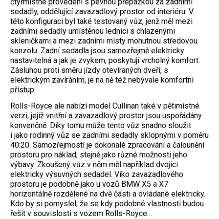
čtyřmístné provedení s pevnou přepážkou za zadními
sedadly, oddělující zavazadlový prostor od interiéru. V
této konfiguraci byl také testovaný vůz, jenž měl mezi
zadními sedadly umístěnou lednici s chlazenými
skleničkami a mezi zadními místy mohutnou středovou
konzolu. Zadní sedadla jsou samozřejmě elektricky
nastavitelná a jak je zvykem, poskytují vrcholný komfort.
Zásluhou proti směru jízdy otevíraných dveří, s
elektrickým zavíráním, je na ně též nebývale komfortní
přístup.
Rolls-Royce ale nabízí model Cullinan také v pětimístné
verzi, jejíž vnitřní a zavazadlový prostor jsou uspořádány
konvenčně. Díky tomu může tento vůz snadno sloužit
i jako rodinný vůz se zadními sedadly sklopnými v poměru
40:20. Samozřejmostí je dokonalé zpracování a čalounění
prostoru pro náklad, stejně jako různé možnosti jeho
výbavy. Zkoušený vůz v něm měl například dvojici
elektricky výsuvných sedadel. Víko zavazadlového
prostoru je podobně jako u vozů BMW X5 a X7
horizontálně rozdělené na dvě části a ovládané elektricky.
Kdo by si pomyslel, že se kdy podobné vlastnosti budou
řešit v souvislosti s vozem Rolls-Royce…