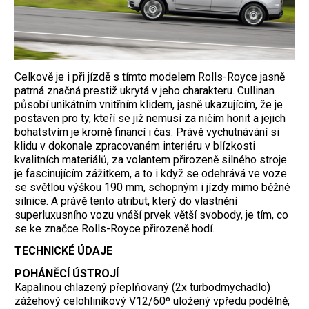
Celkově je i při jízdě s tímto modelem Rolls-Royce jasně
patrná značná prestiž ukrytá v jeho charakteru. Cullinan
působí unikátním vnitřním klidem, jasně ukazujícím, že je
postaven pro ty, kteří se již nemusí za ničím honit a jejich
bohatstvím je kromě financí i čas. Právě vychutnávání si
klidu v dokonale zpracovaném interiéru v blízkosti
kvalitních materiálů, za volantem přirozeně silného stroje
je fascinujícím zážitkem, a to i když se odehrává ve voze
se světlou výškou 190 mm, schopným i jízdy mimo běžné
silnice. A právě tento atribut, který do vlastnění
superluxusního vozu vnáší prvek větší svobody, je tím, co
se ke značce Rolls-Royce přirozeně hodí.
TECHNICKÉ ÚDAJE
POHÁNĚCÍ ÚSTROJÍ
Kapalinou chlazený přeplňovaný (2x turbodmychadlo)
zážehový celohliníkový V12/60º uložený vpředu podélně;