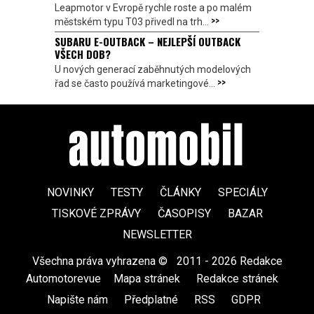
Leapmotor v Evropě rychle roste a po malém
>>
městském typu T03 přivedl na trh...
SUBARU E-OUTBACK – NEJLEPŠÍ OUTBACK
VŠECH DOB?
U nových generací zaběhnutých modelových
>>
řad se často používá marketingové...
NOVINKY
TESTY
ČLÁNKY
SPECIÁLY
TISKOVÉ ZPRÁVY
ČASOPISY
BAZAR
NEWSLETTER
Všechna práva vyhrazena ©
|
2011 - 2026 Redakce
Automotorevue
|
Mapa stránek
|
Redakce stránek
|
Napište nám
|
Předplatné
|
RSS
|
GDPR
|