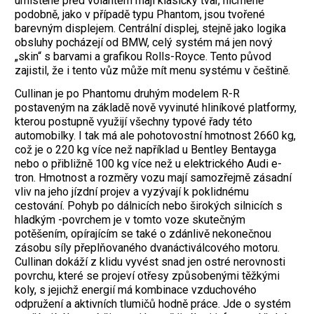
umístěné před volantem mají klasický tvar, nicméně
podobně, jako v případě typu Phantom, jsou tvořené
barevným displejem. Centrální displej, stejně jako logika
obsluhy pocházejí od BMW, celý systém má jen nový
„skin“ s barvami a grafikou Rolls-Royce. Tento původ
zajistil, že i tento vůz může mít menu systému v češtině.
Cullinan je po Phantomu druhým modelem R-R
postaveným na základě nově vyvinuté hliníkové platformy,
kterou postupně využijí všechny typové řady této
automobilky. I tak má ale pohotovostní hmotnost 2660 kg,
což je o 220 kg více než například u Bentley Bentayga
nebo o přibližně 100 kg více než u elektrického Audi e-
tron. Hmotnost a rozměry vozu mají samozřejmě zásadní
vliv na jeho jízdní projev a vyzývají k poklidnému
cestování. Pohyb po dálnicích nebo širokých silnicích s
hladkým -povrchem je v tomto voze skutečným
potěšením, opírajícím se také o zdánlivě nekonečnou
zásobu síly přeplňovaného dvanáctiválcového motoru.
Cullinan dokáží z klidu vyvést snad jen ostré nerovnosti
povrchu, které se projeví otřesy způsobenými těžkými
koly, s jejichž energií má kombinace vzduchového
odpružení a aktivních tlumičů hodně práce. Jde o systém