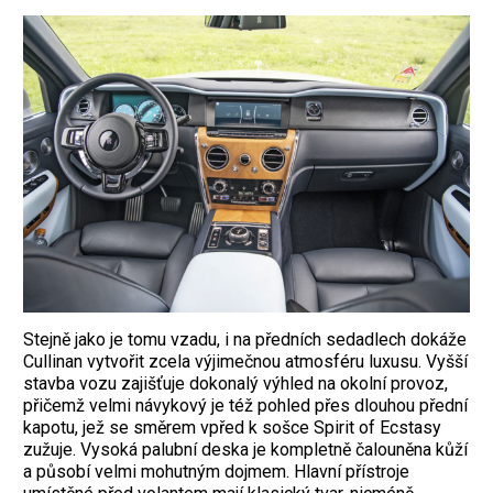
Stejně jako je tomu vzadu, i na předních sedadlech dokáže
Cullinan vytvořit zcela výjimečnou atmosféru luxusu. Vyšší
stavba vozu zajišťuje dokonalý výhled na okolní provoz,
přičemž velmi návykový je též pohled přes dlouhou přední
kapotu, jež se směrem vpřed k sošce Spirit of Ecstasy
zužuje. Vysoká palubní deska je kompletně čalouněna kůží
a působí velmi mohutným dojmem. Hlavní přístroje