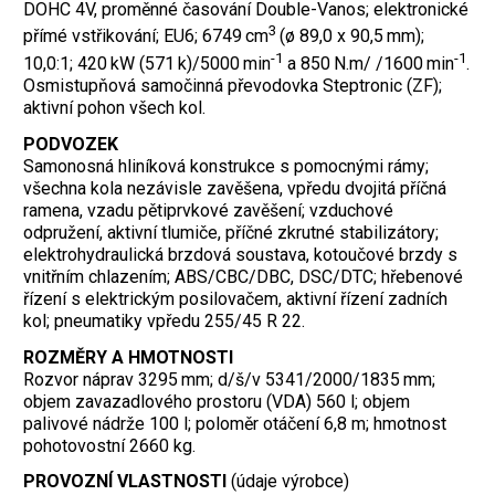
DOHC 4V, proměnné časování Double-Vanos; elektronické
3
přímé vstřikování; EU6; 6749 cm
(ø 89,0 x 90,5 mm);
-1
-1
10,0:1; 420 kW (571 k)/5000 min
a 850 N.m/ /1600 min
.
Osmistupňová samočinná převodovka Steptronic (ZF);
aktivní pohon všech kol.
PODVOZEK
Samonosná hliníková konstrukce s pomocnými rámy;
všechna kola nezávisle zavěšena, vpředu dvojitá příčná
ramena, vzadu pětiprvkové zavěšení; vzduchové
odpružení, aktivní tlumiče, příčné zkrutné stabilizátory;
elektrohydraulická brzdová soustava, kotoučové brzdy s
vnitřním chlazením; ABS/CBC/DBC, DSC/DTC; hřebenové
řízení s elektrickým posilovačem, aktivní řízení zadních
kol; pneumatiky vpředu 255/45 R 22.
ROZMĚRY A HMOTNOSTI
Rozvor náprav 3295 mm; d/š/v 5341/2000/1835 mm;
objem zavazadlového prostoru (VDA) 560 l; objem
palivové nádrže 100 l; poloměr otáčení 6,8 m; hmotnost
pohotovostní 2660 kg.
PROVOZNÍ VLASTNOSTI
(údaje výrobce)