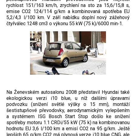
rychlost 151/163 km/h, zrychlení na sto za 15,6/15,8 s,
emise CO2 124/114 g/km a kombinovaná spotřeba EU
5,2/4,3 l/100 km. V září nabídku doplní nový zážehový
čtyřválec 1248 cm3 o výkonu 55 kW (75 k)/6000 min‑1.
Na Ženevském autosalonu 2008 představil Hyundai také
ekologickou verzi i10 blue, u níž dalšími úpravami
podvozku (snížení světlé výšky o 15 mm), montáží
šestistupňové převodovky, aerodynamickým vylepšením
a systémem ISG Bosch Start Stop došlo ke snížení
spotřeby motoru 1.1 CRDi/55 kW (75 k) na kombinovanou
hodnotu EU 3,6 l/100 km a emisí CO2 na 95 g/km. Ještě
lepších 65 g/km CO2 má plynová verze i10 blue CNG, ale