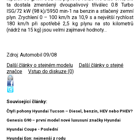
ta dostala zmenšený dvoupalivový tříválec 0.8 Turbo
ISG/72 kW (98 k)/5950 min‑1 na benzin a stlačený zemní
plyn. Zrychlení 0 – 100 km/h za 10,9 s a největší rychlost
180 km/h při spotřebě 2,5 kg plynu na sto kilometrů
(nádrž na 15 kg) jsou velmi zajímavé hodnoty…
Zdroj: Automobil 09/08
Další články o stejném modelu
|
Další články o stejné
značce
|
Vstup do diskuze (0)
Související články:
Čtyři pohony Hyundai Tucson – Diesel, benzín, HEV nebo PHEV?
Genesis G90 – první model nové luxusuní značky Hyundai
Hyundai Coupe - Poslední
Hyundai Eon: nejmenší z rodu