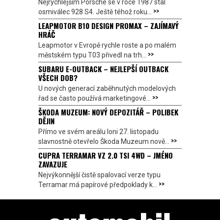
Nejrychlejším Porsche se v roce 1987 stal
>>
osmiválec 928 S4. Ještě téhož roku...
LEAPMOTOR B10 DESIGN PROMAX – ZAJÍMAVÝ
HRÁČ
Leapmotor v Evropě rychle roste a po malém
>>
městském typu T03 přivedl na trh...
SUBARU E-OUTBACK – NEJLEPŠÍ OUTBACK
VŠECH DOB?
U nových generací zaběhnutých modelových
>>
řad se často používá marketingové...
ŠKODA MUZEUM: NOVÝ DEPOZITÁŘ – POLIBEK
DĚJIN
Přímo ve svém areálu loni 27. listopadu
>>
slavnostně otevřelo Škoda Muzeum nově...
CUPRA TERRAMAR VZ 2.0 TSI 4WD – JMÉNO
ZAVAZUJE
Nejvýkonnější čistě spalovací verze typu
>>
Terramar má papírové předpoklady k...