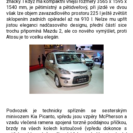
značky. I když má kompaktní vnější rozměry 3565 x 1595 x
1540 mm, je pětimístný a pětidveřový, při jízdě ve dvou
však lze objem zavazadlového prostoru 225 l ještě zvětšit
sklopením zadních opěradel až na 910 l. Nelze mu upřít
jistou eleganci nadčasového designu, přední částí sice
trochu připomíná Mazdu 2, ale co nového vymýšlet, proti
Atosu je to vcelku elegán.
Podvozek je technicky spřízněn se sesterským
minivozem Kia Picanto, vpředu jsou vzpěry McPherson a
vzadu vlečená ramena spojená torzně poddajnou příčkou,
brzdy na všech kolech kotoučové (vpředu dokonce s