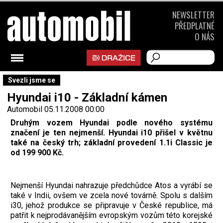
NEWSLETTER
PŘEDPLATNÉ
O NÁS
Svezli jsme se
Hyundai i10 - Základní kámen
Automobil
05.11.2008 00:00
Druhým vozem Hyundai podle nového systému
značení je ten nejmenší. Hyundai i10 přišel v květnu
také na český trh; základní provedení 1.1i Classic je
od 199 900 Kč.
Nejmenší Hyundai nahrazuje předchůdce Atos a vyrábí se
také v Indii, ovšem ve zcela nové továrně. Spolu s dalším
i30, jehož produkce se připravuje v České republice, má
patřit k nejprodávanějším evropským vozům této korejské