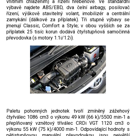
vnitřním chlazením) a řízení hřebenové. Ve standardní
výbavě najdete ABS/EBD, dva čelní airbagy, posilovač
řízení, výškově stavitelný volant, imobilizér a centrální
zamykání (dálkové za příplatek). Tři stupně výbavy se
jmenují Classic, Comfort a Style; v obou vyšších se za
příplatek 25 tisíc korun dodává čtyřstupňová samočinná
převodovka (s motory 1.1i/1.2i).
Paletu pohonných jednotek tvoří zmíněný zážehový
čtyřválec 1086 cm3 o výkonu 49 kW (66 k)/5500 min‑1 a
přeplňovaný vznětový tříválec CRDi VGT 1120 cm3 o
výkonu 55 kW (75 k)/4000 min‑1. Odpovídající hodnoty s
pětistupňovou manuální převodovkou jsou největší