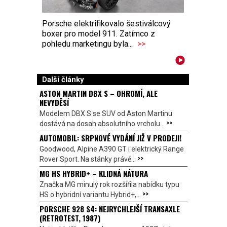
Porsche elektrifikovalo šestiválcový
boxer pro model 911. Zatímco z
pohledu marketingu byla...
>>
Další články
ASTON MARTIN DBX S – OHROMÍ, ALE
NEVYDĚSÍ
Modelem DBX S se SUV od Aston Martinu
>>
dostává na dosah absolutního vrcholu...
AUTOMOBIL: SRPNOVÉ VYDÁNÍ JIŽ V PRODEJI!
Goodwood, Alpine A390 GT i elektrický Range
>>
Rover Sport. Na stánky právě...
MG HS HYBRID+ – KLIDNÁ NÁTURA
Značka MG minulý rok rozšířila nabídku typu
>>
HS o hybridní variantu Hybrid+,...
PORSCHE 928 S4: NEJRYCHLEJŠÍ TRANSAXLE
(RETROTEST, 1987)