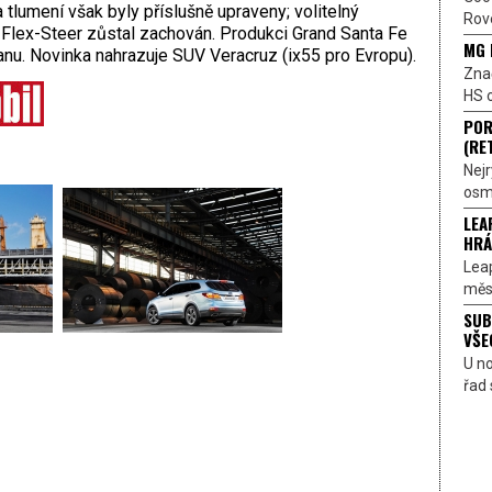
a tlumení však byly příslušně upraveny; volitelný
Rove
í Flex-Steer zůstal zachován. Produkci Grand Santa Fe
MG 
nu. Novinka nahrazuje SUV Veracruz (ix55 pro Evropu).
Znač
HS o
POR
(RE
Nejr
osmi
LEA
HRÁ
Lea
měst
SUB
VŠE
U n
řad 