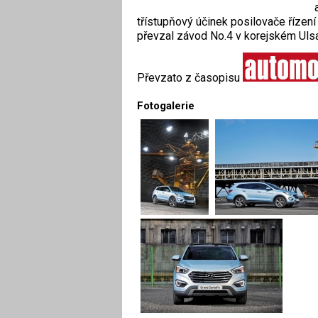
třístupňový účinek posilovače řízen
převzal závod No.4 v korejském Ulsa
Převzato z časopisu
Fotogalerie