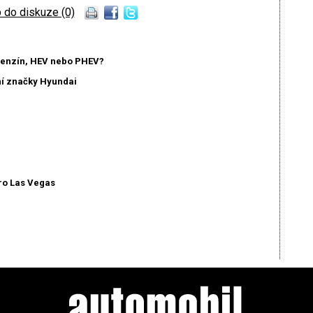
 do diskuze (0)
 benzín, HEV nebo PHEV?
ní značky Hyundai
ro Las Vegas