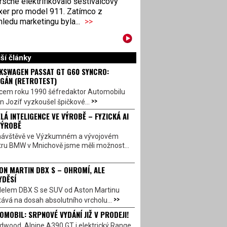
sche elektrifikovalo šestiválcový
xer pro model 911. Zatímco z
ledu marketingu byla...
>>
ší články
KSWAGEN PASSAT GT G60 SYNCRO:
GÁN (RETROTEST)
cem roku 1990 šéfredaktor Automobilu
>>
n Jozíf vyzkoušel špičkové...
LÁ INTELIGENCE VE VÝROBĚ – FYZICKÁ AI
VÝROBĚ
návštěvě ve Výzkumném a vývojovém
tru BMW v Mnichově jsme měli možnost...
ON MARTIN DBX S – OHROMÍ, ALE
YDĚSÍ
elem DBX S se SUV od Aston Martinu
>>
ává na dosah absolutního vrcholu...
OMOBIL: SRPNOVÉ VYDÁNÍ JIŽ V PRODEJI!
dwood, Alpine A390 GT i elektrický Range