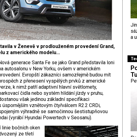
Ji
sá
a u
tavila v Ženevě v prodlouženém provedení Grand,
lu z amerického modelu...
Te
Nová generace Santa Fe se jako Grand představila loni
Po
na autosalonu v New Yorku, ovšem v americkém
Tu
provedení. Evropští zákazníci samozřejmě budou mít
prospěch z přenesení vyspělých prvků z americké
Pe
verze, k nimž patří adaptivní hlavní světlomety,
parkovací čidla nebo systém hlídání jízdy v pruhu,
dostanou však jedinou základní specifikaci
s úspornějším vznětovým čtyřválcem R2.2 CRDi,
spojeným výhradně se samočinnou šestistupňovou
ndai (vyrábí Hyundai Powertech v Seosanu).
 linie bočních oken
dvozený ze třetí