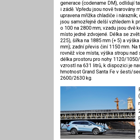
generace (codename DM), odlišují ta
i zádě. Vpředu jsou nově tvarovány ml
upravena mřížka chladiče i nárazník;
jsou samozřejně delší vzhledem k p
o 100 na 2800 mm; vzadu jsou dvě k
místo jedné zdvojené. Délka se zvě
225), šířka na 1885 mm (+ 5) a výšk
mm); zadní převis činí 1150 mm. Na 
rovněž více místa; výška stropu nad
délka prostoru pro nohy 1120/1050
vzrostl na 631 litrů, k dispozici je n
hmotnost Grand Santa Fe v šesti/se
2600/2630 kg.