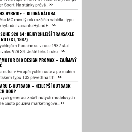
>>
r Sport. Na stánky právě...
HS HYBRID+ – KLIDNÁ NÁTURA
ka MG minulý rok rozšířila nabídku typu
>>
 hybridní variantu Hybrid+,...
SCHE 928 S4: NEJRYCHLEJŠÍ TRANSAXLE
TROTEST, 1987)
ychlejším Porsche se v roce 1987 stal
>>
válec 928 S4. Ještě téhož roku...
PMOTOR B10 DESIGN PROMAX – ZAJÍMAVÝ
Č
pmotor v Evropě rychle roste a po malém
>>
ském typu T03 přivedl na trh...
ARU E-OUTBACK – NEJLEPŠÍ OUTBACK
CH DOB?
ových generací zaběhnutých modelových
>>
se často používá marketingové...