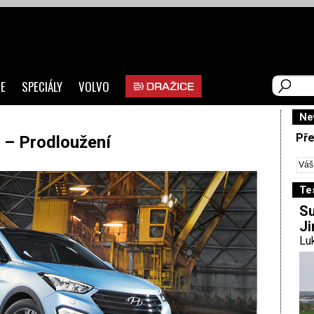
E
SPECIÁLY
VOLVO
Ne
Pře
 – Prodloužení
Te
Su
Ji
Luk