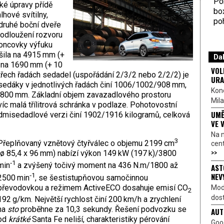
Por
ké úpravy přídě
bo
hové svítilny,
poh
 druhé boční dveře
rodloužení rozvoru
oncovky výfuku
tšila na 4915 mm (+
Dal
a na 1690 mm (+ 10
VOL
třech řadách sedadel (uspořádání 2/3/2 nebo 2/2/2) je
URA
 sedáky v jednotlivých řadách činí 1006/1002/908 mm,
Kon
/800 mm. Základní objem zavazadlového prostoru
Mila
avíc malá třílitrová schránka v podlaze. Pohotovostní
UMĚ
dmisedadlové verzi činí 1902/1916 kilogramů, celková
VE 
Na 
3
Přeplňovaný vznětový čtyřválec o objemu 2199 cm
cen
>>
(ø 85,4 x 96 mm) nabízí výkon 149 kW (197 k)/3800
‑1
min
a zvýšený točivý moment na 436 N.m/1800 až
AST
NEV
‑1
2500 min
, se šestistupňovou samočinnou
převodovkou a režimem ActiveECO dosahuje emisí CO
Mod
2
dost
192 g/km. Největší rychlost činí 200 km/h a zrychlení
na
sto
proběhne za 10,3 sekundy. Řešení podvozku se
AUT
od
krátké
Santa Fe neliší, charakteristiky pérování
Goo