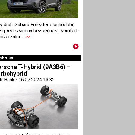
ný druh. Subaru Forester dlouhodobě
zí především na bezpečnost, komfort
niverzální...
>>
chnika
rsche T-Hybrid (9A3B6) –
rbohybrid
tr Hanke 16.07.2024 13:32