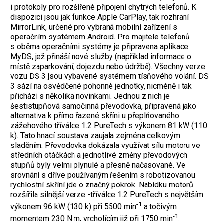
i protokoly pro rozšířené připojení chytrých telefonů. K
dispozici jsou jak funkce Apple CarPlay, tak rozhraní
MirrorLink, určené pro vybraná mobilní zařízení s
operačním systémem Android. Pro majitele telefonů
s oběma operačními systémy je připravena aplikace
MyDS, jež přináší nové služby (například informace o
místě zaparkování, dojezdu nebo údržbě). Všechny verze
vozu DS 3 jsou vybavené systémem tísňového volání. DS
3 sází na osvědčené pohonné jednotky, nicméně i tak
přichází s několika novinkami. Jednou z nich je
šestistupňová samočinná převodovka, připravená jako
alternativa k přímo řazené skříni u přeplňovaného
zážehového tříválce 1.2 PureTech s výkonem 81 kW (110
k). Tato hnací soustava zaujala zejména celkovým
sladěním. Převodovka dokázala využívat sílu motoru ve
středních otáčkách a jednotlivé změny převodových
stupňů byly velmi plynulé a přesně načasované. Ve
srovnání s dříve používaným řešením s robotizovanou
rychlostní skříní jde o značný pokrok. Nabídku motorů
rozšířila silnější verze -tříválce 1.2 PureTech s největším
-1
výkonem 96 kW (130 k) při 5500 min
a točivým
-1
momentem 230 N.m, vrcholícím již při 1750 min
.