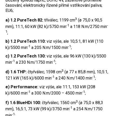
uložený vpředu napříč; DOHC 4V, zážehové proměnné
časování; elektronicky řízené přímé vstřikování paliva;
EU6;
3
a) 1.2 PureTech 82:
tříválec; 1199 cm
(ø 75,0 x 90,5
-1
-
mm), 11:1, 60 kW (82 k)/5750 min
a 118 N.m/2750 min
1
;
b) 1.2 PureTech 110:
viz výše, ale 10,5:1, 81 kW (110
-1
-1
k)/5500 min
a 205 N.m/1500 min
;
c) 1.2 PureTech 130:
viz výše, ale 96 kW (130 k)/5500
-1
-1
min
a 230 N.m/1750 min
;
3
d) 1.6 THP:
čtyřválec; 1598 cm
(ø 77 x 85,8 mm), 10,5:1,
-1
-1
121 kW (165 k)/6000 min
a 240 N.m/1400 min
;
e) Performance:
viz výše, ale 11:1, 153 kW (208
-1
-1
k)/6000 min
a 300 N.m/2000 – 4500 min
;
3
f) 1.6 BlueHDi 100:
čtyřválec; 1560 cm
(ø 75,0 x 88,3
-1
mm), 16,5:1, 73 kW (99 k)/3750 min
a 254 N.m/1750
-1
min
;