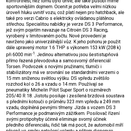
komfortněší, než tomu bylo dříve, ale také působí mírně
sportovnějším dojmem. Ocenit je potřeba velmi nízkou
úroveň hluku uvnitř vozu, což platí nejen pro hatchback, ale
také pro verzi Cabrio s elektricky ovládanou plátěnou
střechou. Specialitou nabídky je verze DS 3 Performance,
jež svým pojetím navazuje na Citroën DS 3 Racing,
vyrobený v limitovaném počtu. Nové provedení je
navrženo jako univerzálnější vůz. K jeho pohonu je použit
dále upravený motor 1.6 THP s výkonem 153 kW (208 k)
-1
při 6000 min
. Jedinou alternativou jsou šestistupňová
přímo řazená převodovka a samosvorný diferenciál
Torsen. Podvozek s novými pružinami, tlumiči i
stabilizátory má ve srovnání se standardními verzemi o
15 mm sníženou světlou výšku. DS vpředu zvětšilo
rozchod kol o 26 a vzadu o 14 mm. Používají se
pneumatiky Michelin Pilot Super Sport o rozměrech
205/40 R 18. Jistotu posiluje i zesílená brzdová soustava
s předními kotouči o průměru 323 mm vpředu a 249 mm
vzadu, doplněná pevnými třmeny. Jízda s vozem DS 3
Performance je podmanivým zážitkem. Posilovač řízení
svými protipohyby účinně eliminuje svorný účinek
předního diferenciálu, řidič tak má pocit, že automobil míří
přesně ve směru natočení volantu a přitom disponuje