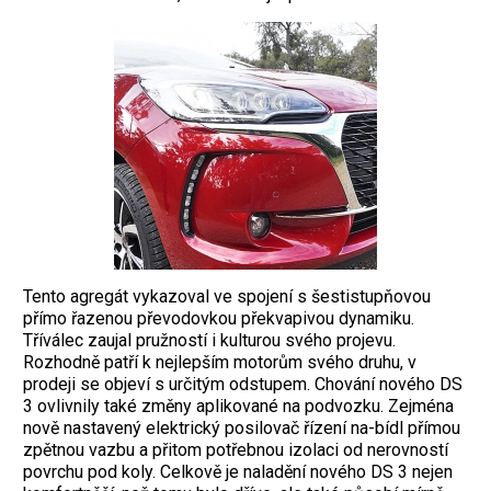
Tento agregát vykazoval ve spojení s šestistupňovou
přímo řazenou převodovkou překvapivou dynamiku.
Tříválec zaujal pružností i kulturou svého projevu.
Rozhodně patří k nejlepším motorům svého druhu, v
prodeji se objeví s určitým odstupem. Chování nového DS
3 ovlivnily také změny aplikované na podvozku. Zejména
nově nastavený elektrický posilovač řízení na-bídl přímou
zpětnou vazbu a přitom potřebnou izolaci od nerovností
povrchu pod koly. Celkově je naladění nového DS 3 nejen