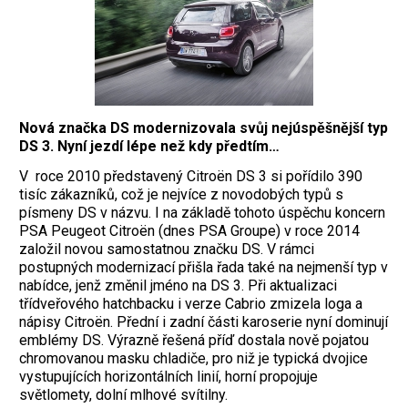
Nová značka DS modernizovala svůj nejúspěšnější typ
DS 3. Nyní jezdí lépe než kdy předtím…
V roce 2010 představený Citroën DS 3 si pořídilo 390
tisíc zákazníků, což je nejvíce z novodobých typů s
písmeny DS v názvu. I na základě tohoto úspěchu koncern
PSA Peugeot Citroën (dnes PSA Groupe) v roce 2014
založil novou samostatnou značku DS. V rámci
postupných modernizací přišla řada také na nejmenší typ v
nabídce, jenž změnil jméno na DS 3. Při aktualizaci
třídveřového hatchbacku i verze Cabrio zmizela loga a
nápisy Citroën. Přední i zadní části karoserie nyní dominují
emblémy DS. Výrazně řešená příď dostala nově pojatou
chromovanou masku chladiče, pro niž je typická dvojice
vystupujících horizontálních linií, horní propojuje
světlomety, dolní mlhové svítilny.