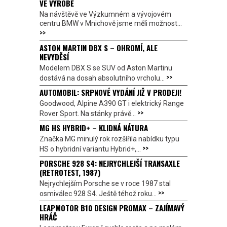
VE VÝROBĚ
Na návštěvě ve Výzkumném a vývojovém
centru BMW v Mnichově jsme měli možnost...
>>
ASTON MARTIN DBX S – OHROMÍ, ALE
NEVYDĚSÍ
Modelem DBX S se SUV od Aston Martinu
>>
dostává na dosah absolutního vrcholu...
AUTOMOBIL: SRPNOVÉ VYDÁNÍ JIŽ V PRODEJI!
Goodwood, Alpine A390 GT i elektrický Range
>>
Rover Sport. Na stánky právě...
MG HS HYBRID+ – KLIDNÁ NÁTURA
Značka MG minulý rok rozšířila nabídku typu
>>
HS o hybridní variantu Hybrid+,...
PORSCHE 928 S4: NEJRYCHLEJŠÍ TRANSAXLE
(RETROTEST, 1987)
Nejrychlejším Porsche se v roce 1987 stal
>>
osmiválec 928 S4. Ještě téhož roku...
LEAPMOTOR B10 DESIGN PROMAX – ZAJÍMAVÝ
HRÁČ