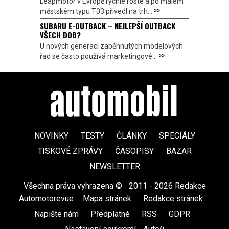
Leapmotor v Evropě rychle roste a po malém
>>
městském typu T03 přivedl na trh...
SUBARU E-OUTBACK – NEJLEPŠÍ OUTBACK
VŠECH DOB?
U nových generací zaběhnutých modelových
>>
řad se často používá marketingové...
NOVINKY
TESTY
ČLÁNKY
SPECIÁLY
TISKOVÉ ZPRÁVY
ČASOPISY
BAZAR
NEWSLETTER
Všechna práva vyhrazena ©
|
2011 - 2026 Redakce
Automotorevue
|
Mapa stránek
|
Redakce stránek
|
Napište nám
|
Předplatné
|
RSS
|
GDPR
|