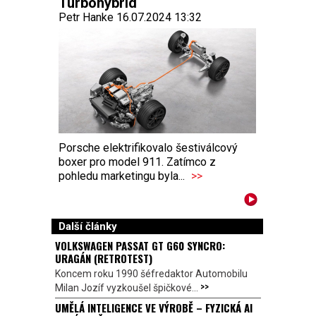
Turbohybrid
Petr Hanke 16.07.2024 13:32
Porsche elektrifikovalo šestiválcový
boxer pro model 911. Zatímco z
pohledu marketingu byla...
>>
Další články
VOLKSWAGEN PASSAT GT G60 SYNCRO:
URAGÁN (RETROTEST)
Koncem roku 1990 šéfredaktor Automobilu
>>
Milan Jozíf vyzkoušel špičkové...
UMĚLÁ INTELIGENCE VE VÝROBĚ – FYZICKÁ AI