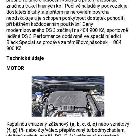
značnou trakcí hnaných kol. Pečlivě naladěný podvozek je
dostatečně tuhý, ale přitom na nerovném povrchu
neodskakuje a je schopen poskytnout dostatek pohodlí i
při běžném každodenním používání. Ceny
modernizovaného DS 3 začínají na 404 900 Kč, sportovně
laděné DS 3 Performance dodávané ve speciální edici
Black Special se prodává za téměř dvojnásobek – 804
900 Kč.
Technické údaje
MOTOR
Kapalinou chlazený zážehový
(a, b, c, d, e)
nebo vznětový
(f, g)
tří- nebo čtyřválec, přeplňovaný turbodmychadlem,