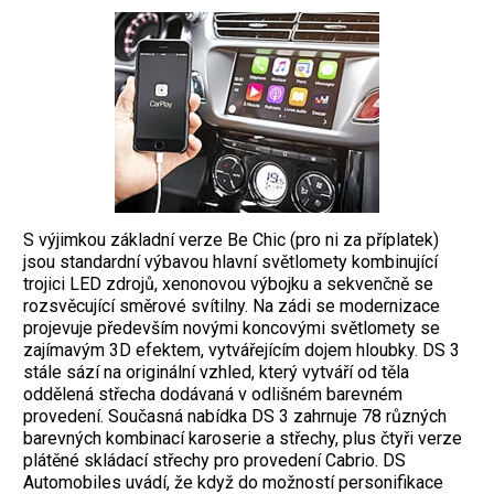
S výjimkou základní verze Be Chic (pro ni za příplatek)
jsou standardní výbavou hlavní světlomety kombinující
trojici LED zdrojů, xenonovou výbojku a sekvenčně se
rozsvěcující směrové svítilny. Na zádi se modernizace
projevuje především novými koncovými světlomety se
zajímavým 3D efektem, vytvářejícím dojem hloubky. DS 3
stále sází na originální vzhled, který vytváří od těla
oddělená střecha dodávaná v odlišném barevném
provedení. Současná nabídka DS 3 zahrnuje 78 různých
barevných kombinací karoserie a střechy, plus čtyři verze
plátěné skládací střechy pro provedení Cabrio. DS
Automobiles uvádí, že když do možností personifikace