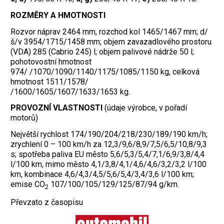
ROZMĚRY A HMOTNOSTI
Rozvor náprav 2464 mm, rozchod kol 1465/1467 mm; d/
š/v 3954/1715/1458 mm; objem zavazadlového prostoru
(VDA) 285 (Cabrio 245) l; objem palivové nádrže 50 l;
pohotovostní hmotnost
974/ /1070/1090/1140/1175/1085/1150 kg, celková
hmotnost 1511/1578/
/1600/1605/1607/1633/1653 kg.
PROVOZNÍ VLASTNOSTI
(údaje výrobce, v pořadí
motorů)
Největší rychlost 174/190/204/218/230/189/190 km/h;
zrychlení 0 – 100 km/h za 12,3/9,6/8,9/7,5/6,5/10,8/9,3
s; spotřeba paliva EU město 5,6/5,3/5,4/7,1/6,9/3,8/4,4
l/100 km, mimo město 4,1/3,8/4,1/4,6/4,6/3,2/3,2 l/100
km, kombinace 4,6/4,3/4,5/5,6/5,4/3,4/3,6 l/100 km;
emise CO
107/100/105/129/125/87/94 g/km.
2
Převzato z časopisu