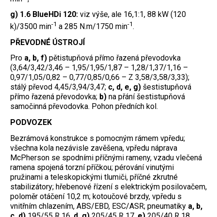
g) 1.6 BlueHDi 120:
viz výše, ale 16,1:1, 88 kW (120
-1
-1
k)/3500 min
a 285 N.m/1750 min
.
PŘEVODNÉ ÚSTROJÍ
Pro
a, b, f)
pětistupňová přímo řazená převodovka
(3,64/3,42/3,46 – 1,95/1,95/1,87 – 1,28/1,37/1,16 –
0,97/1,05/0,82 – 0,77/0,85/0,66 – Z 3,58/3,58/3,33);
stálý převod 4,45/3,94/3,47;
c, d, e, g)
šestistupňová
přímo řazená převodovka;
b)
na přání šestistupňová
samočinná převodovka. Pohon předních kol.
PODVOZEK
Bezrámová konstrukce s pomocným rámem vpředu;
všechna kola nezávisle zavěšena, vpředu náprava
McPherson se spodními příčnými rameny, vzadu vlečená
ramena spojená torzní příčkou; pérování vinutými
pružinami a teleskopickými tlumiči, příčné zkrutné
stabilizátory; hřebenové řízení s elektrickým posilovačem,
poloměr otáčení 10,2 m; kotoučové brzdy, vpředu s
vnitřním chlazením, ABS/EBD, ESC/ASR; pneumatiky
a, b,
c, d)
195/55 R 16,
d, g)
205/45 R 17,
e)
205/40 R 18.