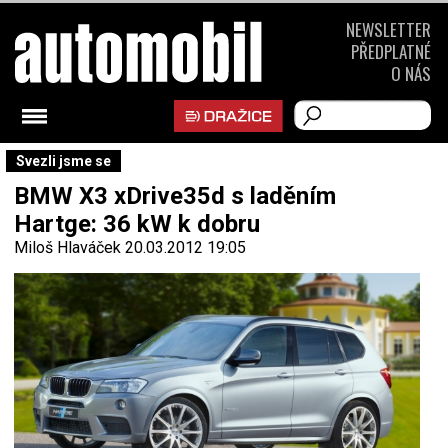
NEWSLETTER
PŘEDPLATNÉ
O NÁS
Svezli jsme se
BMW X3 xDrive35d s laděním
Hartge: 36 kW k dobru
Miloš Hlaváček
20.03.2012 19:05