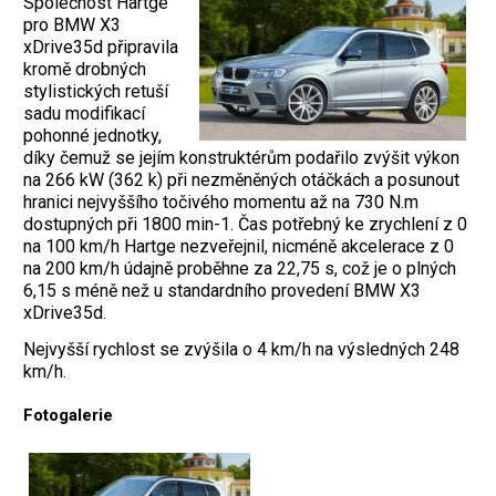
Společnost Hartge
pro BMW X3
xDrive35d připravila
kromě drobných
stylistických retuší
sadu modifikací
pohonné jednotky,
díky čemuž se jejím konstruktérům podařilo zvýšit výkon
na 266 kW (362 k) při nezměněných otáčkách a posunout
hranici nejvyššího točivého momentu až na 730 N.m
dostupných při 1800 min-1. Čas potřebný ke zrychlení z 0
na 100 km/h Hartge nezveřejnil, nicméně akcelerace z 0
na 200 km/h údajně proběhne za 22,75 s, což je o plných
6,15 s méně než u standardního provedení BMW X3
xDrive35d.
Nejvyšší rychlost se zvýšila o 4 km/h na výsledných 248
km/h.
Fotogalerie