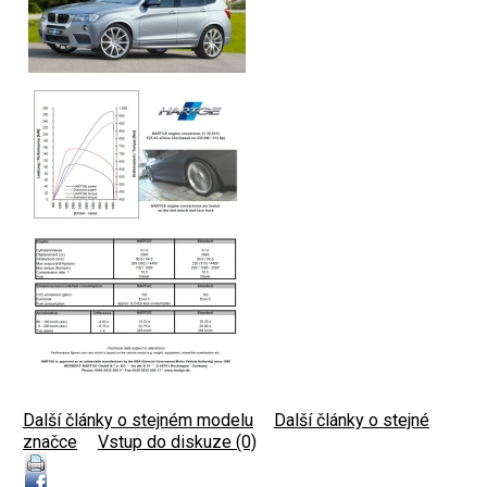
Další články o stejném modelu
|
Další články o stejné
značce
|
Vstup do diskuze (0)