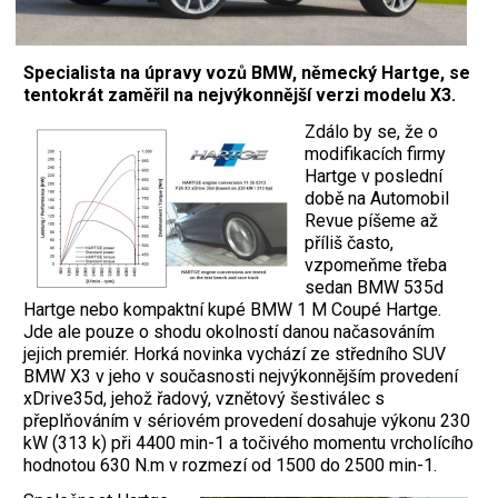
Specialista na úpravy vozů BMW, německý Hartge, se
tentokrát zaměřil na nejvýkonnější verzi modelu X3.
Zdálo by se, že o
modifikacích firmy
Hartge v poslední
době na Automobil
Revue píšeme až
příliš často,
vzpomeňme třeba
sedan BMW 535d
Hartge nebo kompaktní kupé BMW 1 M Coupé Hartge.
Jde ale pouze o shodu okolností danou načasováním
jejich premiér. Horká novinka vychází ze středního SUV
BMW X3 v jeho v současnosti nejvýkonnějším provedení
xDrive35d, jehož řadový, vznětový šestiválec s
přeplňováním v sériovém provedení dosahuje výkonu 230
kW (313 k) při 4400 min-1 a točivého momentu vrcholícího
hodnotou 630 N.m v rozmezí od 1500 do 2500 min-1.