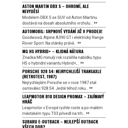
ASTON MARTIN DBX S – OHROMÍ, ALE
NEVYDĚSÍ
Modelem DBX S se SUV od Aston Martinu
>>
dostává na dosah absolutního vrcholu...
AUTOMOBIL: SRPNOVÉ VYDÁNÍ JIŽ V PRODEJI!
Goodwood, Alpine A390 GT i elektrický Range
>>
Rover Sport. Na stánky právě...
MG HS HYBRID+ – KLIDNÁ NÁTURA
Značka MG minulý rok rozšířila nabídku typu
>>
HS o hybridní variantu Hybrid+,...
PORSCHE 928 S4: NEJRYCHLEJŠÍ TRANSAXLE
(RETROTEST, 1987)
Nejrychlejším Porsche se v roce 1987 stal
>>
osmiválec 928 S4. Ještě téhož roku...
LEAPMOTOR B10 DESIGN PROMAX – ZAJÍMAVÝ
HRÁČ
Leapmotor v Evropě rychle roste a po malém
>>
městském typu T03 přivedl na trh...
SUBARU E-OUTBACK – NEJLEPŠÍ OUTBACK
VŠECH DOB?