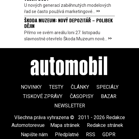
U nových generací zaběhnutých modelových
>>
řad se často používá marketingové...
ŠKODA MUZEUM: NOVÝ DEPOZITÁŘ – POLIBEK
DĚJIN
Přímo ve svém areálu loni 27. listopadu
>>
slavnostně otevřelo Škoda Muzeum nově...
NOVINKY
TESTY
ČLÁNKY
SPECIÁLY
TISKOVÉ ZPRÁVY
ČASOPISY
BAZAR
NEWSLETTER
Všechna práva vyhrazena ©
|
2011 - 2026 Redakce
Automotorevue
|
Mapa stránek
|
Redakce stránek
|
Napište nám
|
Předplatné
|
RSS
|
GDPR
|