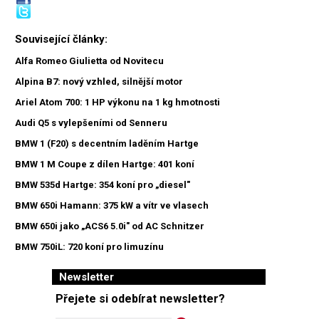
Související články:
Alfa Romeo Giulietta od Novitecu
Alpina B7: nový vzhled, silnější motor
Ariel Atom 700: 1 HP výkonu na 1 kg hmotnosti
Audi Q5 s vylepšeními od Senneru
BMW 1 (F20) s decentním laděním Hartge
BMW 1 M Coupe z dílen Hartge: 401 koní
BMW 535d Hartge: 354 koní pro „diesel"
BMW 650i Hamann: 375 kW a vítr ve vlasech
BMW 650i jako „ACS6 5.0i" od AC Schnitzer
BMW 750iL: 720 koní pro limuzínu
Newsletter
Přejete si odebírat newsletter?