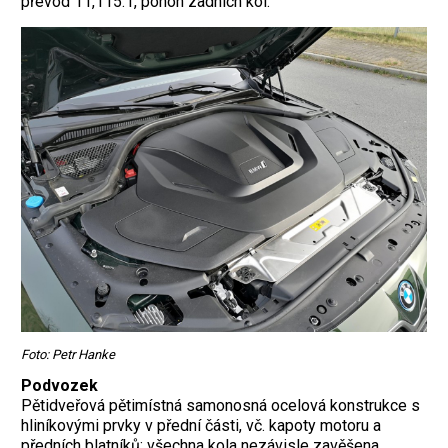
převod 11,115:1, pohon zadních kol.
Foto: Petr Hanke
Podvozek
Pětidveřová pětimístná samonosná ocelová konstrukce s
hliníkovými prvky v přední části, vč. kapoty motoru a
předních blatníků; všechna kola nezávisle zavěšena,