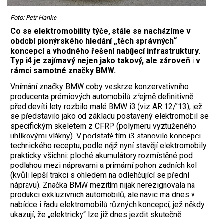
Foto: Petr Hanke
Co se elektromobility týče, stále se nacházíme v
období pionýrského hledání „těch správných“
koncepcí a vhodného řešení nabíjecí infrastruktury.
Typ i4 je zajímavý nejen jako takový, ale zároveň i v
rámci samotné značky BMW.
Vnímání značky BMW coby veskrze konzervativního
producenta prémiových automobilů zřejmě definitivně
před devíti lety rozbilo malé BMW i3 (viz AR 12/’13), jež
se představilo jako od základu postavený elektromobil se
specifickým skeletem z CFRP (polymeru vyztuženého
uhlíkovými vlákny). V podstatě tím i3 stanovilo koncepci
technického receptu, podle nějž nyní stavějí elektromobily
prakticky všichni: ploché akumulátory rozmístěné pod
podlahou mezi nápravami a primární pohon zadních kol
(kvůli lepší trakci s ohledem na odlehčující se přední
nápravu). Značka BMW mezitím nijak nerezignovala na
produkci exkluzivních automobilů, ale navíc má dnes v
nabídce i řadu elektromobilů různých koncepcí, jež někdy
ukazují, že „elektricky“ lze již dnes jezdit skutečně