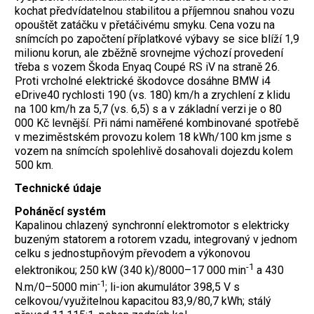
kochat předvídatelnou stabilitou a příjemnou snahou vozu
opouštět zatáčku v přetáčivému smyku. Cena vozu na
snímcích po započtení příplatkové výbavy se sice blíží 1,9
milionu korun, ale zběžně srovnejme výchozí provedení
třeba s vozem Škoda Enyaq Coupé RS iV na straně 26.
Proti vrcholné elektrické škodovce dosáhne BMW i4
eDrive40 rychlosti 190 (vs. 180) km/h a zrychlení z klidu
na 100 km/h za 5,7 (vs. 6,5) s a v základní verzi je o 80
000 Kč levnější. Při námi naměřené kombinované spotřebě
v meziměstském provozu kolem 18 kWh/100 km jsme s
vozem na snímcích spolehlivě dosahovali dojezdu kolem
500 km.
Technické údaje
Poháněcí systém
Kapalinou chlazený synchronní elektromotor s elektricky
buzeným statorem a rotorem vzadu, integrovaný v jednom
celku s jednostupňovým převodem a výkonovou
-1
elektronikou; 250 kW (340 k)/8000–17 000 min
a 430
-1
N.m/0–5000 min
; li-ion akumulátor 398,5 V s
celkovou/využitelnou kapacitou 83,9/80,7 kWh; stálý