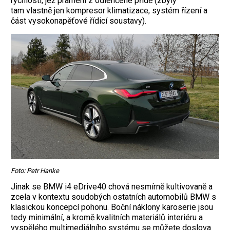
rychlostí, jež pramení z odlehčené přídě (zbyly
tam vlastně jen kompresor klimatizace, systém řízení a
část vysokonapěťové řídicí soustavy).
Foto: Petr Hanke
Jinak se BMW i4 eDrive40 chová nesmírně kultivovaně a
zcela v kontextu soudobých ostatních automobilů BMW s
klasickou koncepcí pohonu. Boční náklony karoserie jsou
tedy minimální, a kromě kvalitních materiálů interiéru a
vyspělého multimediálního systému se můžete doslova