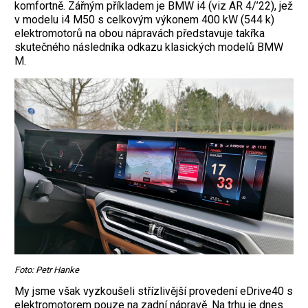
komfortně. Zářným příkladem je BMW i4 (viz AR 4/’22), jež
v modelu i4 M50 s celkovým výkonem 400 kW (544 k)
elektromotorů na obou nápravách představuje takřka
skutečného následníka odkazu klasických modelů BMW
M.
Foto: Petr Hanke
My jsme však vyzkoušeli střízlivější provedení eDrive40 s
elektromotorem pouze na zadní nápravě. Na trhu je dnes