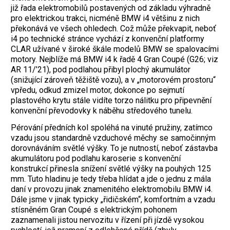
již řada elektromobilů postavených od základu výhradně
pro elektrickou trakci, nicméně BMW i4 většinu z nich
překonává ve všech ohledech. Což může překvapit, neboť
i4 po technické stránce vychází z konvenční platformy
CLAR užívané v široké škále modelů BMW se spalovacími
motory. Nejblíže má BMW i4 k řadě 4 Gran Coupé (G26; viz
AR 11/’21), pod podlahou přibyl plochý akumulátor
(snižující zároveň těžiště vozu), a v „motorovém prostoru“
vpředu, odkud zmizel motor, dokonce po sejmutí
plastového krytu stále vidíte torzo nálitku pro připevnění
konvenční převodovky k náběhu středového tunelu.
Pérování předních kol spoléhá na vinuté pružiny, zatímco
vzadu jsou standardně vzduchové měchy se samočinným
dorovnáváním světlé výšky. To je nutností, neboť zástavba
akumulátoru pod podlahu karoserie s konvenční
konstrukcí přinesla ­snížení světlé výšky na pouhých 125
mm. Tuto hladinu je tedy třeba hlídat a jde o ­jednu z mála
daní v provozu jinak znamenitého elektromobilu BMW i4.
Dále jsme v jinak typicky „řidičském“, komfortním a vzadu
stísněném Gran Coupé s elektrickým pohonem
zaznamenali jistou nervozitu v řízení při jízdě vysokou