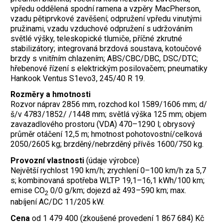
vpředu oddělená spodní ramena a vzpěry MacPherson,
vzadu pětiprvkové zavěšení; odpružení vpředu vinutými
pružinami, vzadu vzduchové odpružení s udržováním
světlé výšky, teleskopické tlumiče, příčné zkrutné
stabilizátory; integrovaná brzdová soustava, kotoučové
brzdy s vnitřním chlazením; ABS/CBC/DBC, DSC/DTC;
hřebenové řízení s elektrickým posilovačem; pneumatiky
Hankook Ventus S1evo3, 245/40 R 19.
Rozměry a hmotnosti
Rozvor náprav 2856 mm, rozchod kol 1589/1606 mm; d/
š/v 4783/1852/ /1448 mm; světlá výška 125 mm; objem
zavazadlového prostoru (VDA) 470–1290 l; obrysový
průměr otáčení 12,5 m; hmotnost pohotovostní/celková
2050/2605 kg; brzděný/nebrzděný přívěs 1600/750 kg.
Provozní vlastnosti
(údaje výrobce)
Největší rychlost 190 km/h; zrychlení 0–100 km/h za 5,7
s; kombinovaná spotřeba WLTP 19,1–16,1 kWh/100 km;
emise CO
0/0 g/km; dojezd až 493–590 km; max.
2
nabíjení AC/DC 11/205 kW.
Cena
od 1 479 400 (zkoušené provedení 1 867 684) Kč