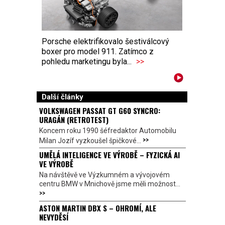
Porsche elektrifikovalo šestiválcový
boxer pro model 911. Zatímco z
pohledu marketingu byla...
>>
Další články
VOLKSWAGEN PASSAT GT G60 SYNCRO:
URAGÁN (RETROTEST)
Koncem roku 1990 šéfredaktor Automobilu
>>
Milan Jozíf vyzkoušel špičkové...
UMĚLÁ INTELIGENCE VE VÝROBĚ – FYZICKÁ AI
VE VÝROBĚ
Na návštěvě ve Výzkumném a vývojovém
centru BMW v Mnichově jsme měli možnost...
>>
ASTON MARTIN DBX S – OHROMÍ, ALE
NEVYDĚSÍ