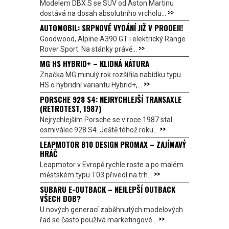
Modelem DBX S se SUV od Aston Martinu
>>
dostává na dosah absolutního vrcholu...
AUTOMOBIL: SRPNOVÉ VYDÁNÍ JIŽ V PRODEJI!
Goodwood, Alpine A390 GT i elektrický Range
>>
Rover Sport. Na stánky právě...
MG HS HYBRID+ – KLIDNÁ NÁTURA
Značka MG minulý rok rozšířila nabídku typu
>>
HS o hybridní variantu Hybrid+,...
PORSCHE 928 S4: NEJRYCHLEJŠÍ TRANSAXLE
(RETROTEST, 1987)
Nejrychlejším Porsche se v roce 1987 stal
>>
osmiválec 928 S4. Ještě téhož roku...
LEAPMOTOR B10 DESIGN PROMAX – ZAJÍMAVÝ
HRÁČ
Leapmotor v Evropě rychle roste a po malém
>>
městském typu T03 přivedl na trh...
SUBARU E-OUTBACK – NEJLEPŠÍ OUTBACK
VŠECH DOB?
U nových generací zaběhnutých modelových
>>
řad se často používá marketingové...