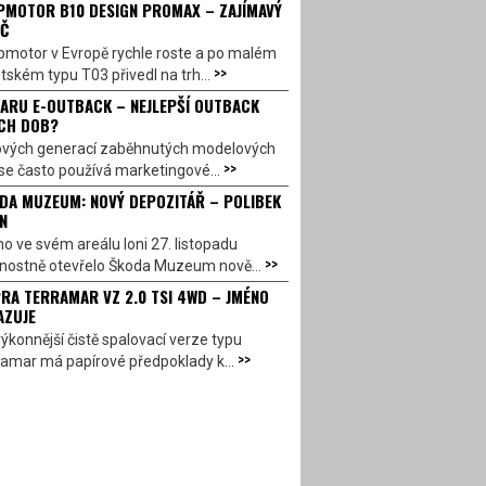
PMOTOR B10 DESIGN PROMAX – ZAJÍMAVÝ
Č
pmotor v Evropě rychle roste a po malém
>>
ském typu T03 přivedl na trh...
ARU E-OUTBACK – NEJLEPŠÍ OUTBACK
CH DOB?
ových generací zaběhnutých modelových
>>
se často používá marketingové...
DA MUZEUM: NOVÝ DEPOZITÁŘ – POLIBEK
N
o ve svém areálu loni 27. listopadu
>>
vnostně otevřelo Škoda Muzeum nově...
RA TERRAMAR VZ 2.0 TSI 4WD – JMÉNO
AZUJE
ýkonnější čistě spalovací verze typu
>>
amar má papírové předpoklady k...