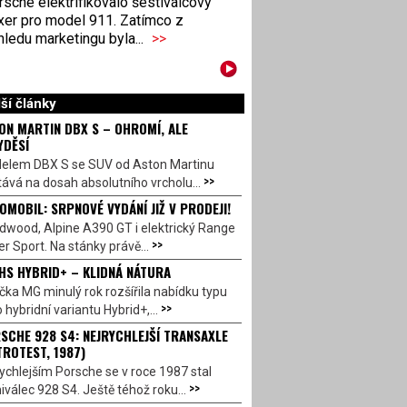
sche elektrifikovalo šestiválcový
xer pro model 911. Zatímco z
ledu marketingu byla...
>>
ší články
ON MARTIN DBX S – OHROMÍ, ALE
YDĚSÍ
elem DBX S se SUV od Aston Martinu
>>
ává na dosah absolutního vrcholu...
OMOBIL: SRPNOVÉ VYDÁNÍ JIŽ V PRODEJI!
dwood, Alpine A390 GT i elektrický Range
>>
r Sport. Na stánky právě...
HS HYBRID+ – KLIDNÁ NÁTURA
ka MG minulý rok rozšířila nabídku typu
>>
 hybridní variantu Hybrid+,...
SCHE 928 S4: NEJRYCHLEJŠÍ TRANSAXLE
TROTEST, 1987)
ychlejším Porsche se v roce 1987 stal
>>
válec 928 S4. Ještě téhož roku...