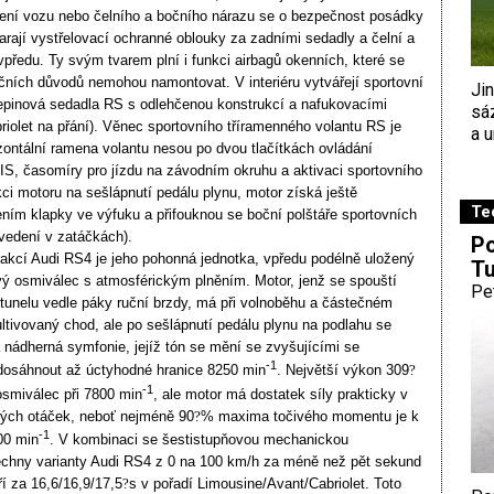
cení vozu nebo čelního a bočního nárazu se o bezpečnost posádky
arají vystřelovací ochranné oblouky za zadními sedadly a čelní a
vpředu. Ty svým tvarem plní i funkci airbagů okenních, které se
kčních důvodů nemohou namontovat. V interiéru vytvářejí sportovní
Ji
epinová sedadla RS s odlehčenou konstrukcí a nafukovacími
sá
briolet na přání). Věnec sportovního tříramenného volantu RS je
a u
izontální ramena volantu nesou po dvou tlačítkách ovládání
S, časomíry pro jízdu na závodním okruhu a aktivaci sportovního
ci motoru na sešlápnutí pedálu plynu, motor získá ještě
Te
ením klapky ve výfuku a přifouknou se boční polštáře sportovních
 vedení v zatáčkách).
Po
akcí Audi RS4 je jeho pohonná jednotka, vpředu podélně uložený
Tu
ý osmiválec s atmosférickým plněním. Motor, jenž se spouští
Pe
tunelu vedle páky ruční brzdy, má při volnoběhu a částečném
ultivovaný chod, ale po sešlápnutí pedálu plynu na podlahu se
á nádherná symfonie, jejíž tón se mění se zvyšujícími se
-1
dosáhnout až úctyhodné hranice 8250 min
. Největší výkon 309
?
-1
smiválec při 7800 min
, ale motor má dostatek síly prakticky v
ných otáček, neboť nejméně 90
?
% maxima točivého momentu je k
-1
00 min
. V kombinaci se šestistupňovou mechanickou
echny varianty Audi RS4 z 0 na 100 km/h za méně než pět sekund
í za 16,6/16,9/17,5
?
s v pořadí Limousine/Avant/Cabriolet. Toto