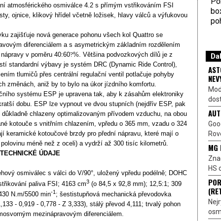
Por
í atmosférického osmiválce 4.2 s přímým vstřikováním FSI
bo
ty, ojnice, klikový hřídel včetně ložisek, hlavy válců a výfukovou
poh
ku zajišťuje nová generace pohonu všech kol Quattro se
vovým diferenciálem a s asymetrickým základním rozdělením
nápravy v poměru 40:60
?
%. Většina podvozkových dílů je z
Dal
částí standardní výbavy je systém DRC (Dynamic Ride Control),
AST
ením tlumičů přes centrální regulační ventil potlačuje pohyby
NEV
ch změnách, aniž by to bylo na úkor jízdního komfortu.
Mod
začního systému ESP je upravena tak, aby k zásahům elektroniky
dost
kratší dobu. ESP lze vypnout ve dvou stupních (nejdřív ESP, pak
AUT
u důkladně chlazeny optimalizovaným přívodem vzduchu, na obou
Goo
ané kotouče s vnitřním chlazením, vpředu o 365 mm, vzadu o 324
Rove
í keramické kotoučové brzdy pro přední nápravu, které mají o
 polovinu méně než z oceli) a vydrží až 300 tisíc kilometrů.
MG 
 TECHNICKÉ ÚDAJE
Znač
HS o
ehový osmiválec s válci do V/90°, uložený vpředu podélně; DOHC
POR
3
třikování paliva FSI; 4163 cm
(o 84,5 x 92,8 mm); 12,5:1; 309
(RE
-1
 430 N.m/5500 min
; šestistupňová mechanická převodovka
Nejr
1,133 - 0,919 - 0,778 - Z 3,333), stálý převod 4,111; trvalý pohon
osmi
amosvorným mezinápravovým diferenciálem.