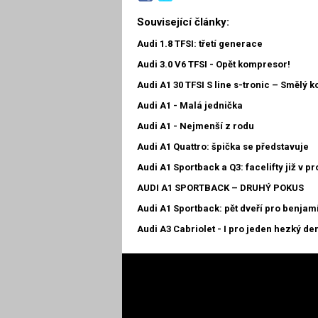
Související články:
Audi 1.8 TFSI: třetí generace
Audi 3.0 V6 TFSI - Opět kompresor!
Audi A1 30 TFSI S line s-tronic – Smělý 
Audi A1 - Malá jednička
Audi A1 - Nejmenší z rodu
Audi A1 Quattro: špička se představuje
Audi A1 Sportback a Q3: facelifty již v pr
AUDI A1 SPORTBACK – DRUHÝ POKUS
Audi A1 Sportback: pět dveří pro benjam
Audi A3 Cabriolet - I pro jeden hezký de