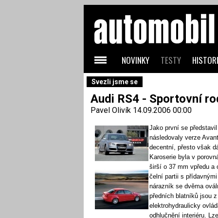
NOVINKY
TESTY
HISTORI
Svezli jsme se
Audi RS4 - Sportovní ro
Pavel Olivík
14.09.2006 00:00
Jako první se představi
následovaly verze Avant 
decentní, přesto však d
Karoserie byla v porovn
širší o 37 mm vpředu a
čelní partii s přídavným
nárazník se dvěma ovál
předních blatníků jsou 
elektrohydraulicky ovlád
odhlučnění interiéru. Lz