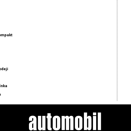
kompakt
odeji
ínka
n