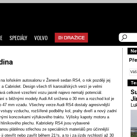
E
SPECIÁLY
VOLVO
Ne
Pře
dina
l na loňském autosalonu v Ženevě sedan RS4, o rok později jej
Te
a Cabriolet. Design všech tří karosářských verzí je velmi
Su
ává celkové vzezření vozu jasně najevo nemalý potenciál.
Ji
ání s běžnými modely Audi A4 snížena o 30 mm a rozchod kol je
Luk
 o 47 mm vzadu. Všechny verze Audi RS4 dostaly agresivnější
i vstupy vzduchu, rozšířené podběhy kol, prahy dveří a nový zadní
nými koncovkami výfukového traktu. Výlisky kapoty motoru a
z hliníkového plechu. Kabriolety RS4 jsou vybavené
anou plátěnou střechou ze speciálních materiálů pro účinnější
e ji otevřít nebo zavřít během 21
?
s, a to i za jízdy rychlostí až 30