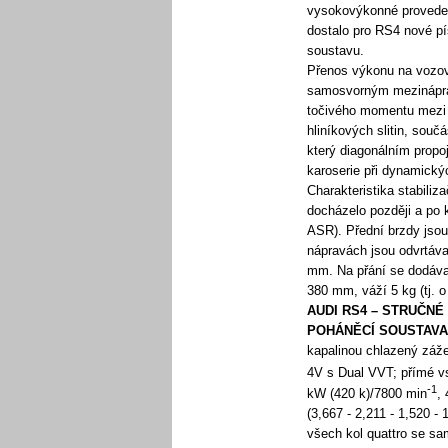
vysokovýkonné proveden
dostalo pro RS4 nové pís
soustavu.
Přenos výkonu na vozov
samosvorným mezinápra
točivého momentu mezi 
hliníkových slitin, sou
který diagonálním propoj
karoserie při dynamický
Charakteristika stabili
docházelo později a po 
ASR). Přední brzdy jso
nápravách jsou odvrtáv
mm. Na přání se dodávaj
380 mm, váží 5 kg (tj. o
AUDI RS4 – STRUČNÉ
POHÁNĚCÍ SOUSTAVA
kapalinou chlazený záž
4V s Dual VVT; přímé vs
-1
kW (420 k)/7800 min
,
(3,667 - 2,211 - 1,520 - 
všech kol quattro se s