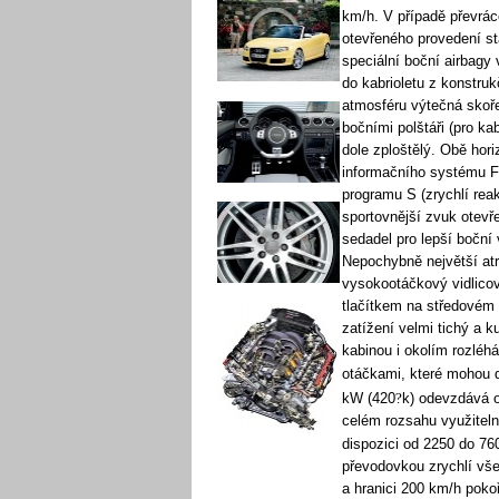
km/h. V případě převrá
otevřeného provedení st
speciální boční airbagy 
do kabrioletu z konstru
atmosféru výtečná skoř
bočními polštáři (pro ka
dole zploštělý. Obě hor
informačního systému FI
programu S (zrychlí reak
sportovnější zvuk otevř
sedadel pro lepší boční
Nepochybně největší atr
vysokootáčkový vidlicov
tlačítkem na středovém 
zatížení velmi tichý a k
kabinou i okolím rozléh
otáčkami, které mohou 
kW (420
?
k) odevzdává o
celém rozsahu využitel
dispozici od 2250 do 76
převodovkou zrychlí vš
a hranici 200 km/h pokoř