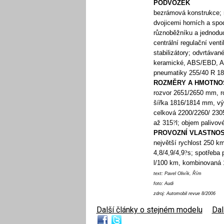
PODVOZEK
bezrámová konstrukce; 
dvojicemi horních a spo
různoběžníku a jednoduc
centrální regulační vent
stabilizátory; odvrtáva
keramické, ABS/EBD, AS
pneumatiky 255/40 R 18,
ROZMĚRY A HMOTNOSTI
rozvor 2651/2650 mm, r
šířka 1816/1814 mm, vý
celková 2200/2260/ 230
až 315
?
l; objem palivov
PROVOZNÍ VLASTNOSTI 
největší rychlost 250 k
4,8/4,9/4,9
?
s; spotřeba 
l/100 km, kombinovaná 1
text: Pavel Olivík, Řím
foto: Audi
zdroj: Automobil revue 8/2006
Další články o stejném modelu
|
Dal