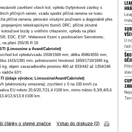
LEA
HRÁ
nezávislé zavěšení všech kol, vpředu čtyřprvkové závěsy s
dních příčných ramen, vzadu spodní příčná ramena ve tvaru
Lea
há příčná ramena; pérování vinutými pružinami a diagonálně přes
měst
il propojenými teleskopickými tlumiči DRC; příčné zkrutné
SUB
né kotoučové brzdy s vnitřním chlazením, vpředu na přání
VŠE
R, EDC, ESP; hřebenové řízení s posilovačem Servotronic;
U n
 na přání 255/35 R 19.
řad 
 (Limousine a Avant/Cabriolet)
ŠKO
ozchod kol vpředu/vzadu 1559/1569 mm; délka 4586/4555 mm,
DĚJI
ška 1415/1391 mm; pohotovostní hmotnost 1650/1710/1845 kg,
Přím
5 kg; objem zavazadlového prostoru 460 až 833/442 až 1354/246
sla
é nádrže 63
?
l.
(údaje výrobce; Limousine/Avant/Cabriolet)
CUP
m/h (elektronicky omezena); zrychlení z 0 na 100 km/h za
ZAV
paliva EU město 20,6/20,7/21,4 l/100 km, mimo město 9,3/9,4/9,6
Nejv
3,4/13,5/13,9 l/100 km.
Terr
ší články o stejné značce
|
Vstup do diskuze (0)