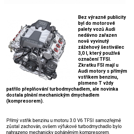
Bez výrazné publicity
byl do motorové
palety vozů Audi
nedávno zařazen
nově vyvinutý
zážehový šestiválec
3,0 l, který používá
označení TFSI.
Zkratku FSI mají u
Audi motory s přímým
vstřikem benzinu,
písmeno T vždy
patřilo přeplňování turbodmychadlem, ale novinka
dostala plnění mechanickým dmychadlem
(kompresorem).
Přímý vstřik benzinu u motoru 3.0 V6 TFSI samozřejmě
zůstal zachován, ovšem výfukové turbodmychadlo bylo
nahrazeno mechanicky poháněným kompresorem.