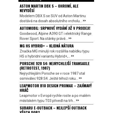
ASTON MARTIN DBX S – OHROMÍ, ALE
NEVYDĚSÍ
Modelem DBX S se SUV od Aston Martinu
>>
dostává na dosah absolutního vrcholu...
AUTOMOBIL: SRPNOVÉ VYDÁNÍ JIŽ V PRODEJI!
Goodwood, Alpine A390 GT i elektrický Range
>>
Rover Sport. Na stánky právě...
MG HS HYBRID+ – KLIDNÁ NÁTURA
Značka MG minulý rok rozšířila nabídku typu
>>
HS o hybridní variantu Hybrid+,...
PORSCHE 928 S4: NEJRYCHLEJŠÍ TRANSAXLE
(RETROTEST, 1987)
Nejrychlejším Porsche se v roce 1987 stal
>>
osmiválec 928 S4. Ještě téhož roku...
LEAPMOTOR B10 DESIGN PROMAX – ZAJÍMAVÝ
HRÁČ
Leapmotor v Evropě rychle roste a po malém
>>
městském typu T03 přivedl na trh...
SUBARU E-OUTBACK – NEJLEPŠÍ OUTBACK
VŠECH DOB?