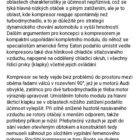
oblastech charakteristiky je účinnost nepříznivá, což se
týká hlavně nízkých otáček s plným zatížením, ale je to
oblast, kde kompresor reaguje spontánněji než
turbodmychadlo, a to je důležité pro strategii
dynamického chování automobilu s vyšší hmotností.
Dalším argumentem pro koncepci s kompresorem je
kompaktní uspořádání kompletního modulu, do něhož se
specialistům americké firmy Eaton podařilo umístit vedle
kompresoru také dva hliníkové chladiče stlačovaného
vzduchu, napojené na oddělený chladicí okruh, i všechny
řídicí prvky (klapky) včetně jejich ovládání.
Kompresor se tedy vejde bez problémů do prostoru mezi
oběma řadami válců v rozevření 90°, jež je u motorů Audi
obvyklé, zatímco pro dvě turbodmychadla je třeba motor
výrazněji upravovat. Umístěním tohoto modulu za hlavní
škrticí klapku se v oblastech nižšího zatížení podařilo
účinnost vylepšit. Při silně snížené hustotě nasávaného
vzduchu se rotory otáčejí s menším odporem, takže
potřebný příkon je nižší. Přebytečný vzduch je zpět do
sání veden otevřeným obtokem a konstruktéři tedy
nemuseli sáhnout po složitém vypínání řemenového
pohonu. Použitý kompresor je typu Roots se dvěma