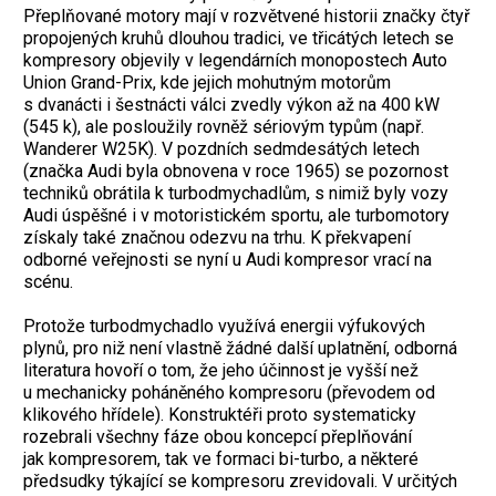
Přeplňované motory mají v rozvětvené historii značky čtyř
propojených kruhů dlouhou tradici, ve třicátých letech se
kompresory objevily v legendárních monopostech Auto
Union Grand-Prix, kde jejich mohutným motorům
s dvanácti i šestnácti válci zvedly výkon až na 400 kW
(545 k), ale posloužily rovněž sériovým typům (např.
Wanderer W25K). V pozdních sedmdesátých letech
(značka Audi byla obnovena v roce 1965) se pozornost
techniků obrátila k turbodmychadlům, s nimiž byly vozy
Audi úspěšné i v motoristickém sportu, ale turbomotory
získaly také značnou odezvu na trhu. K překvapení
odborné veřejnosti se nyní u Audi kompresor vrací na
scénu.
Protože turbodmychadlo využívá energii výfukových
plynů, pro niž není vlastně žádné další uplatnění, odborná
literatura hovoří o tom, že jeho účinnost je vyšší než
u mechanicky poháněného kompresoru (převodem od
klikového hřídele). Konstruktéři proto systematicky
rozebrali všechny fáze obou koncepcí přeplňování
jak kompresorem, tak ve formaci bi-turbo, a některé
předsudky týkající se kompresoru zrevidovali. V určitých