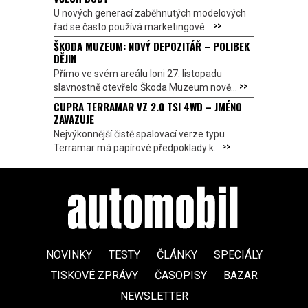
U nových generací zaběhnutých modelových
>>
řad se často používá marketingové...
ŠKODA MUZEUM: NOVÝ DEPOZITÁŘ – POLIBEK
DĚJIN
Přímo ve svém areálu loni 27. listopadu
>>
slavnostně otevřelo Škoda Muzeum nově...
CUPRA TERRAMAR VZ 2.0 TSI 4WD – JMÉNO
ZAVAZUJE
Nejvýkonnější čistě spalovací verze typu
>>
Terramar má papírové předpoklady k...
NOVINKY
TESTY
ČLÁNKY
SPECIÁLY
TISKOVÉ ZPRÁVY
ČASOPISY
BAZAR
NEWSLETTER