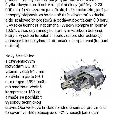
čtyřkřídlovými proti sobě rotujícími členy (otáčky až 23
000 min-1) s mezerou jen několik tisícin milimetru, jenž je
schopný přepravit za hodinu až tisíc kilogramů vzduchu
a do spalovacích prostorů je dodávat pod tlakem 0,8 baru.
K vysoké účinnosti napomáhá i vysoký kompresní poměr
10,5:1, dosažený mimo jiné i přímým vstřikem benzinu,
který s vysokou turbulencí spalovací prostor ochlazuje
a snižuje tak náchylnost k detonačnímu spalování (klepání
motoru).
Nový šestiválec
s čtyřventilovým
rozvodem DOHC,
vrtáním válců 84,5 mm
a zdvihem pístů 89,0
mm (objem 2995 cm3)
má hmotnost včetně
kompresoru 189 kg
a může se pochlubit
vysokou technickou
úrovní. Oba vačkové hřídele na straně sání se pro změnu
časování ventilů natáčejí až o 42°; v sacích kanálech