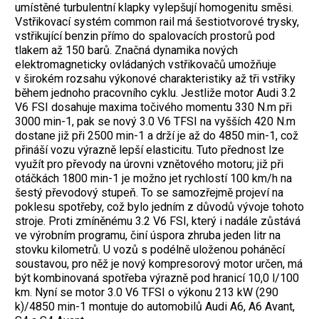
umístěné turbulentní klapky vylepšují homogenitu směsi.
Vstřikovací systém common rail má šestiotvorové trysky,
vstřikující benzin přímo do spalovacích prostorů pod
tlakem až 150 barů. Značná dynamika nových
elektromagneticky ovládaných vstřikovačů umožňuje
v širokém rozsahu výkonové charakteristiky až tři vstřiky
během jednoho pracovního cyklu. Jestliže motor Audi 3.2
V6 FSI dosahuje maxima točivého momentu 330 N.m při
3000 min-1, pak se nový 3.0 V6 TFSI na vyšších 420 N.m
dostane již při 2500 min-1 a drží je až do 4850 min-1, což
přináší vozu výrazně lepší elasticitu. Tuto přednost lze
využít pro převody na úrovni vznětového motoru; již při
otáčkách 1800 min-1 je možno jet rychlostí 100 km/h na
šestý převodový stupeň. To se samozřejmě projeví na
poklesu spotřeby, což bylo jedním z důvodů vývoje tohoto
stroje. Proti zmíněnému 3.2 V6 FSI, který i nadále zůstává
ve výrobním programu, činí úspora zhruba jeden litr na
stovku kilometrů. U vozů s podélně uloženou poháněcí
soustavou, pro něž je nový kompresorový motor určen, má
být kombinovaná spotřeba výrazně pod hranicí 10,0 l/100
km. Nyní se motor 3.0 V6 TFSI o výkonu 213 kW (290
k)/4850 min-1 montuje do automobilů Audi A6, A6 Avant,