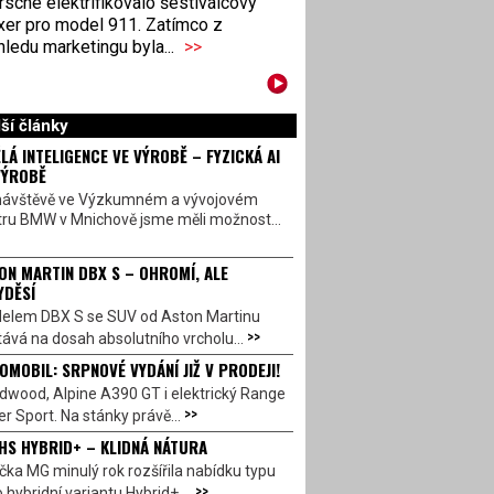
sche elektrifikovalo šestiválcový
xer pro model 911. Zatímco z
ledu marketingu byla...
>>
ší články
LÁ INTELIGENCE VE VÝROBĚ – FYZICKÁ AI
VÝROBĚ
návštěvě ve Výzkumném a vývojovém
tru BMW v Mnichově jsme měli možnost...
ON MARTIN DBX S – OHROMÍ, ALE
YDĚSÍ
elem DBX S se SUV od Aston Martinu
>>
ává na dosah absolutního vrcholu...
OMOBIL: SRPNOVÉ VYDÁNÍ JIŽ V PRODEJI!
dwood, Alpine A390 GT i elektrický Range
>>
r Sport. Na stánky právě...
HS HYBRID+ – KLIDNÁ NÁTURA
ka MG minulý rok rozšířila nabídku typu
>>
 hybridní variantu Hybrid+,...