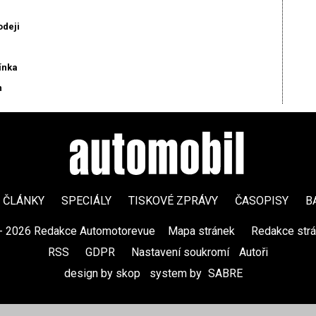
odeji
ínka
n
ČLÁNKY
SPECIÁLY
TISKOVÉ ZPRÁVY
ČASOPISY
B
- 2026 Redakce Automotorevue
|
Mapa stránek
|
Redakce str
RSS
|
GDPR
|
Nastavení soukromí
Autoři
design by skop
|
system by
SABRE
|