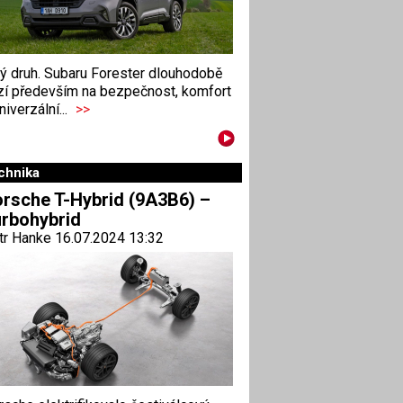
ný druh. Subaru Forester dlouhodobě
zí především na bezpečnost, komfort
niverzální...
>>
chnika
rsche T-Hybrid (9A3B6) –
rbohybrid
tr Hanke 16.07.2024 13:32