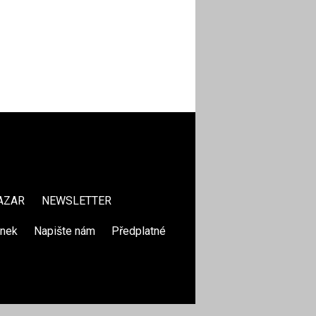
AZAR
NEWSLETTER
ánek
|
Napište nám
|
Předplatné
|