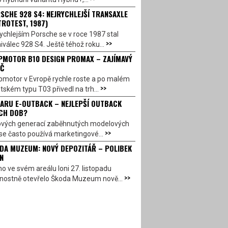
SCHE 928 S4: NEJRYCHLEJŠÍ TRANSAXLE
TROTEST, 1987)
ychlejším Porsche se v roce 1987 stal
>>
válec 928 S4. Ještě téhož roku...
PMOTOR B10 DESIGN PROMAX – ZAJÍMAVÝ
Č
pmotor v Evropě rychle roste a po malém
>>
ském typu T03 přivedl na trh...
ARU E-OUTBACK – NEJLEPŠÍ OUTBACK
CH DOB?
ových generací zaběhnutých modelových
>>
se často používá marketingové...
DA MUZEUM: NOVÝ DEPOZITÁŘ – POLIBEK
N
o ve svém areálu loni 27. listopadu
>>
vnostně otevřelo Škoda Muzeum nově...