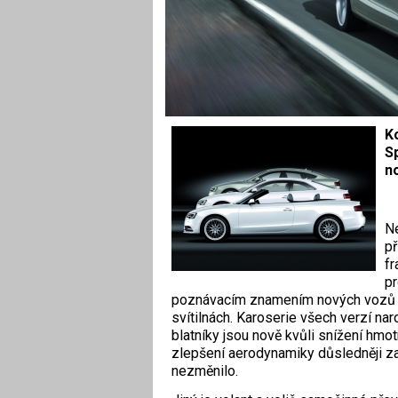
Ko
S
n
Ne
př
fr
pr
poznávacím znamením nových vozů A
svítilnách. Karoserie všech verzí naro
blatníky jsou nově kvůli snížení hm
zlepšení aerodynamiky důsledněji zak
nezměnilo.