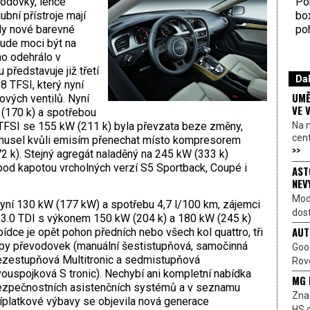
Por
vodovky, lehce
bo
bní přístroje mají
poh
ily nové barevné
bude moci být na
ho odehrálo v
představuje již třetí
Dal
 TFSI, který nyní
UMĚ
vých ventilů. Nyní
VE 
(170 k) a spotřebou
Na 
 TFSI se 155 kW (211 k) byla převzata beze změny,
cen
I musel kvůli emisím přenechat místo kompresorem
>>
 k). Stejný agregát naladěný na 245 kW (333 k)
 pod kapotou vrcholných verzí S5 Sportback, Coupé i
AST
NEV
Mod
nyní 130 kW (177 kW) a spotřebu 4,7 l/100 km, zájemci
dost
e 3.0 TDI s výkonem 150 kW (204 k) a 180 kW (245 k)
AUT
bídce je opět pohon předních nebo všech kol quattro, tři
ypy
převodovek (manuální šestistupňová, samočinná
Goo
zestupňová Multitronic a sedmistupňová
Rove
ouspojková S tronic). Nechybí ani kompletní nabídka
MG 
zpečnostních asistenčních systémů a v seznamu
Znač
íplatkové výbavy se objevila nová generace
HS o