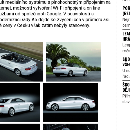
ltimediálního systému s plnohodnotným připojením na
POR
ternet, možností vytvoření Wi-Fi připojení a on line
(RE
užbami od společnosti Google. V souvislosti s
dernizací řady A5 dojde ke zvýšení cen v průměru asi
Nejr
né ceny v Česku však zatím nebyly stanoveny.
osmi
LEA
HRÁ
Lea
měst
SUB
VŠE
U n
řad 
ŠKO
DĚJI
Přím
sla