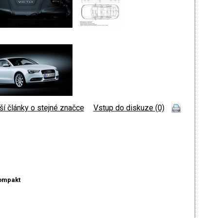
ší články o stejné značce
|
Vstup do diskuze (0)
kompakt