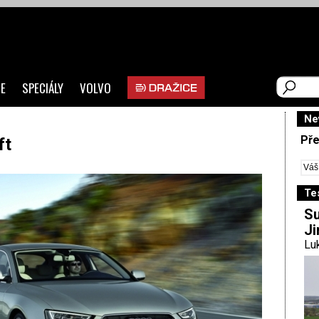
E
SPECIÁLY
VOLVO
Ne
Pře
ft
Te
Su
Ji
Luk