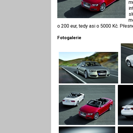
mu
in
sl
mo
o 200 eur, tedy asi o 5000 Kč. Přes
Fotogalerie