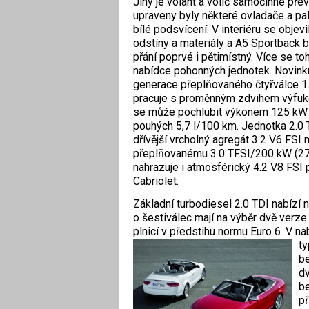
Jiný je volant a volič samočinné pře
upraveny byly některé ovladače a palu
bílé podsvícení. V interiéru se objev
odstíny a materiály a A5 Sportback 
přání poprvé i pětimístný. Více se to
nabídce pohonných jednotek. Novinku 
generace přeplňovaného čtyřválce 1.8
pracuje s proměnným zdvihem výfuko
se může pochlubit výkonem 125 kW 
pouhých 5,7 l/100 km. Jednotka 2.0
dřívější vrcholný agregát 3.2 V6 FS
přeplňovanému 3.0 TFSI/200 kW (272
nahrazuje i atmosférický 4.2 V8 FSI
Cabriolet.
Základní turbodiesel 2.0 TDI nabízí 
o šestiválec mají na výběr dvě verz
plnicí v předstihu normu Euro 6. V na
t
be
dv
be
př