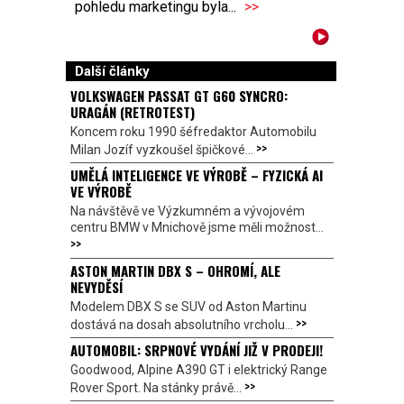
pohledu marketingu byla...
>>
Další články
VOLKSWAGEN PASSAT GT G60 SYNCRO:
URAGÁN (RETROTEST)
Koncem roku 1990 šéfredaktor Automobilu
>>
Milan Jozíf vyzkoušel špičkové...
UMĚLÁ INTELIGENCE VE VÝROBĚ – FYZICKÁ AI
VE VÝROBĚ
Na návštěvě ve Výzkumném a vývojovém
centru BMW v Mnichově jsme měli možnost...
>>
ASTON MARTIN DBX S – OHROMÍ, ALE
NEVYDĚSÍ
Modelem DBX S se SUV od Aston Martinu
>>
dostává na dosah absolutního vrcholu...
AUTOMOBIL: SRPNOVÉ VYDÁNÍ JIŽ V PRODEJI!
Goodwood, Alpine A390 GT i elektrický Range
>>
Rover Sport. Na stánky právě...