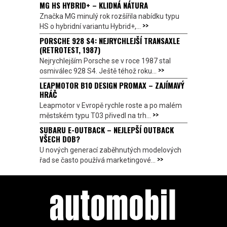
MG HS HYBRID+ – KLIDNÁ NÁTURA
Značka MG minulý rok rozšířila nabídku typu
>>
HS o hybridní variantu Hybrid+,...
PORSCHE 928 S4: NEJRYCHLEJŠÍ TRANSAXLE
(RETROTEST, 1987)
Nejrychlejším Porsche se v roce 1987 stal
>>
osmiválec 928 S4. Ještě téhož roku...
LEAPMOTOR B10 DESIGN PROMAX – ZAJÍMAVÝ
HRÁČ
Leapmotor v Evropě rychle roste a po malém
>>
městském typu T03 přivedl na trh...
SUBARU E-OUTBACK – NEJLEPŠÍ OUTBACK
VŠECH DOB?
U nových generací zaběhnutých modelových
>>
řad se často používá marketingové...