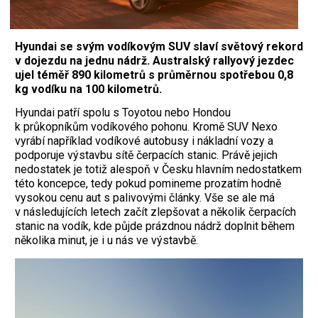
Hyundai se svým vodíkovým SUV slaví světový rekord
v dojezdu na jednu nádrž. Australský rallyový jezdec
ujel téměř 890 kilometrů s průměrnou spotřebou 0,8
kg vodíku na 100 kilometrů.
Hyundai patří spolu s Toyotou nebo Hondou
k průkopníkům vodíkového pohonu. Kromě SUV Nexo
vyrábí například vodíkové autobusy i nákladní vozy a
podporuje výstavbu sítě čerpacích stanic. Právě jejich
nedostatek je totiž alespoň v Česku hlavním nedostatkem
této koncepce, tedy pokud pomineme prozatím hodně
vysokou cenu aut s palivovými články. Vše se ale má
v následujících letech začít zlepšovat a několik čerpacích
stanic na vodík, kde půjde prázdnou nádrž doplnit během
několika minut, je i u nás ve výstavbě.