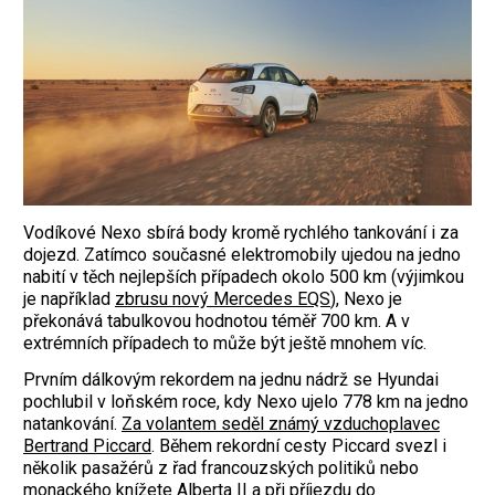
Vodíkové Nexo sbírá body kromě rychlého tankování i za
dojezd. Zatímco současné elektromobily ujedou na jedno
nabití v těch nejlepších případech okolo 500 km (výjimkou
je například
zbrusu nový Mercedes EQS
), Nexo je
překonává tabulkovou hodnotou téměř 700 km. A v
extrémních případech to může být ještě mnohem víc.
Prvním dálkovým rekordem na jednu nádrž se Hyundai
pochlubil v loňském roce, kdy Nexo ujelo 778 km na jedno
natankování.
Za volantem seděl známý vzduchoplavec
Bertrand Piccard
. Během rekordní cesty Piccard svezl i
několik pasažérů z řad francouzských politiků nebo
monackého knížete Alberta II a při příjezdu do