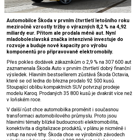
Automobilce Škoda v prvním čtvrtletí letošního roku
meziročně vzrostly tržby o výrazných 8,2 % na 4,92
miliardy eur. Přitom ale prodala méně aut. Nyní
mladoboleslavská značka intenzivně investuje do
rozvoje a buduje nové kapacity pro výrobu
komponentů pro připravované elektromobily.
Přes pokles dodávek zákazníkům o 2,9 % na 307 600 aut
zaznamenala Škoda Auto v prvním čtvrtletí dobrý finanční
výsledek. Hlavním bestsellerem zůstává Škoda Octavia,
které se od ledna do března prodalo 92 500 kusů.
Stoupající oblibu kompaktních SUV potvrzují prodeje
modelu Karoq. Prodaných 35 800 kusů je dvakrát více než
v loňském roce.
V další růst chce automobilka proměnit i současnou
transformaci automobilového průmyslu. Proto jsou
hlavními tématy blízké budoucnosti elektromobilita,
konektivita a digitalizace produktů, v plánu je nicméně i
vstup na nové trhy. Škoda chce ve výrobních závodech