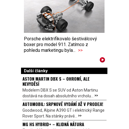
Porsche elektrifikovalo šestiválcový
boxer pro model 911. Zatímco z
pohledu marketingu byla...
>>
Další články
ASTON MARTIN DBX S – OHROMÍ, ALE
NEVYDĚSÍ
Modelem DBX S se SUV od Aston Martinu
>>
dostává na dosah absolutního vrcholu...
AUTOMOBIL: SRPNOVÉ VYDÁNÍ JIŽ V PRODEJI!
Goodwood, Alpine A390 GT i elektrický Range
>>
Rover Sport. Na stánky právě...
MG HS HYBRID+ – KLIDNÁ NÁTURA