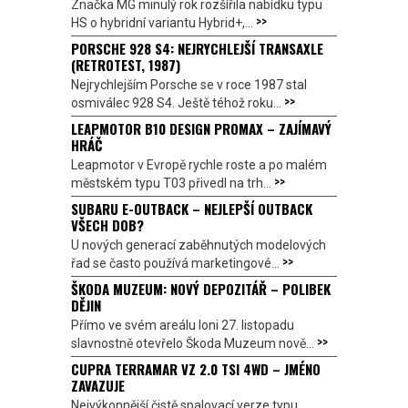
Značka MG minulý rok rozšířila nabídku typu
>>
HS o hybridní variantu Hybrid+,...
PORSCHE 928 S4: NEJRYCHLEJŠÍ TRANSAXLE
(RETROTEST, 1987)
Nejrychlejším Porsche se v roce 1987 stal
>>
osmiválec 928 S4. Ještě téhož roku...
LEAPMOTOR B10 DESIGN PROMAX – ZAJÍMAVÝ
HRÁČ
Leapmotor v Evropě rychle roste a po malém
>>
městském typu T03 přivedl na trh...
SUBARU E-OUTBACK – NEJLEPŠÍ OUTBACK
VŠECH DOB?
U nových generací zaběhnutých modelových
>>
řad se často používá marketingové...
ŠKODA MUZEUM: NOVÝ DEPOZITÁŘ – POLIBEK
DĚJIN
Přímo ve svém areálu loni 27. listopadu
>>
slavnostně otevřelo Škoda Muzeum nově...
CUPRA TERRAMAR VZ 2.0 TSI 4WD – JMÉNO
ZAVAZUJE
Nejvýkonnější čistě spalovací verze typu