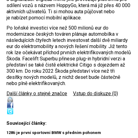
sdílení vozů s názvem HoppyGo, která má již přes 40 000
aktivních uživatelů. Ti si mohou auta půjčovat nebo
je nabízet pomocí mobilní aplikace.
Po loňské investici více než 500 milionů eur do
modernizace českých továren plánuje automobilka v
následujících čtyřech letech investovat další dvě miliardy
eur do elektromobility a nových řešení mobility. Již tento
rok lze očekávat příchod prvních elektrifikovaných modelů
Škoda. Facelift Superbu přinese plug-in hybridní verzi a
představí se také čistě elektrické Citigo s dojezdem až
300 km. Do roku 2022 Škoda představí více než tři
desítky nových modelů, z nichž deset bude částečně
nebo plně elektrifikovaných.
Další články o stejné značce
|
Vstup do diskuze (0)
Související články:
128ti je první sportovní BMW s předním pohonem