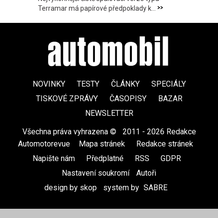
>>
Terramar má papírové předpoklady k...
NOVINKY
TESTY
ČLÁNKY
SPECIÁLY
TISKOVÉ ZPRÁVY
ČASOPISY
BAZAR
NEWSLETTER
Všechna práva vyhrazena ©
|
2011 - 2026 Redakce
Automotorevue
|
Mapa stránek
|
Redakce stránek
|
Napište nám
|
Předplatné
|
RSS
|
GDPR
|
Nastavení soukromí
Autoři
design by skop
|
system by
SABRE
|