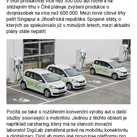
v Indii produkovat více než 300 000 aut ročně a na
stěžejním trhu v Číně plánuje zvýšení produkce o
dvojnásobek na více než 600 000. Mezi nové cílové trhy
patří Singapur a Jihoafrická republika. Spojené státy, o
kterých se spekulovalo již v minulých letech, mezi aktuální
plány stále nepatří.
Počítá se také s rozšířením konvenční výroby aut o další
služby související s mobilitou. Jednou z těchto oblastí je
například carsharing, který má na starosti inovační
laboratoř DigiLab zaměřená právě na mobilitu, konektivitu
a digitalizaci. DigiLab mimo jiné provozuje platformu pro