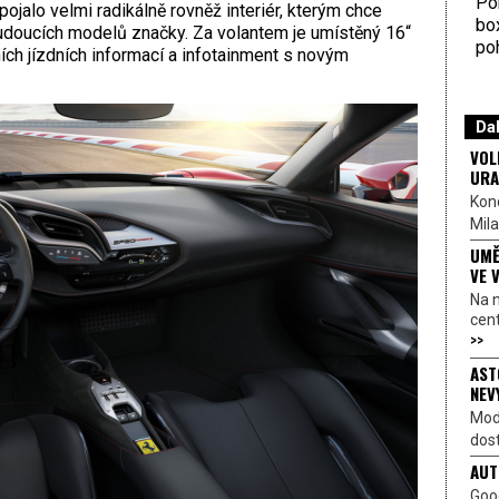
Por
 pojalo velmi radikálně rovněž interiér, kterým chce
bo
doucích modelů značky. Za volantem je umístěný 16“
poh
ních jízdních informací a infotainment s novým
Dal
VOL
URA
Kon
Mila
UMĚ
VE 
Na 
cen
>>
AST
NEV
Mod
dost
AUT
Goo