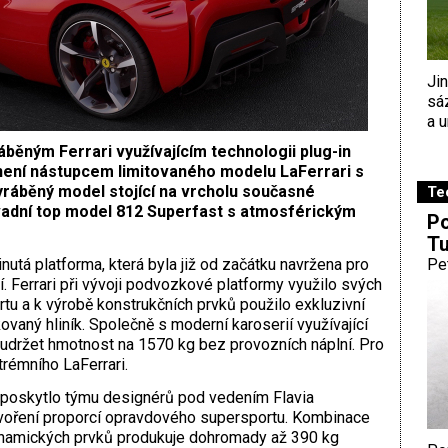
Ji
sá
a u
běným Ferrari využívajícím technologii plug-in
není nástupcem limitovaného modelu LaFerrari s
yráběný model stojící na vrcholu současné
Te
vadní top model 812 Superfast s atmosférickým
Po
Tu
utá platforma, která byla již od začátku navržena pro
Pe
. Ferrari při vývoji podvozkové platformy využilo svých
tu a k výrobě konstrukčních prvků použilo exkluzivní
ovaný hliník. Společně s moderní karoserií využívající
udržet hmotnost na 1570 kg bez provozních náplní. Pro
trémního LaFerrari.
poskytlo týmu designérů pod vedením Flavia
voření proporcí opravdového supersportu. Kombinace
dynamických prvků produkuje dohromady až 390 kg