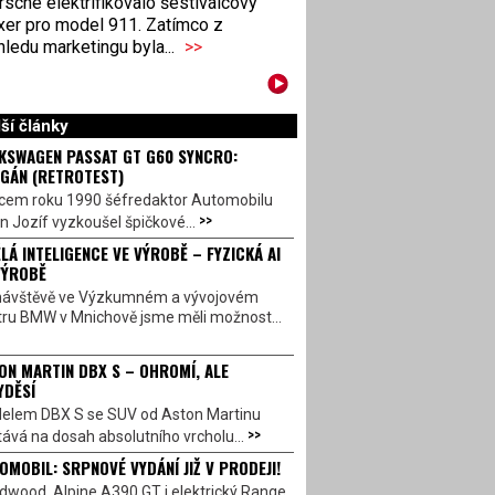
sche elektrifikovalo šestiválcový
xer pro model 911. Zatímco z
ledu marketingu byla...
>>
ší články
KSWAGEN PASSAT GT G60 SYNCRO:
GÁN (RETROTEST)
cem roku 1990 šéfredaktor Automobilu
>>
n Jozíf vyzkoušel špičkové...
LÁ INTELIGENCE VE VÝROBĚ – FYZICKÁ AI
VÝROBĚ
návštěvě ve Výzkumném a vývojovém
tru BMW v Mnichově jsme měli možnost...
ON MARTIN DBX S – OHROMÍ, ALE
YDĚSÍ
elem DBX S se SUV od Aston Martinu
>>
ává na dosah absolutního vrcholu...
OMOBIL: SRPNOVÉ VYDÁNÍ JIŽ V PRODEJI!
dwood, Alpine A390 GT i elektrický Range