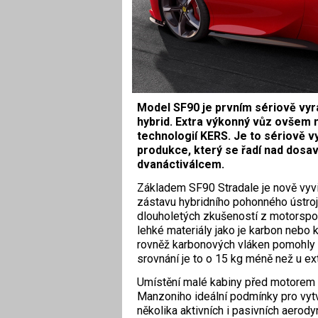
Model SF90 je prvním sériově vyrá
hybrid. Extra výkonný vůz ovšem 
technologií KERS. Je to sériově v
produkce, který se řadí nad dosa
dvanáctiválcem.
Základem SF90 Stradale je nově vyvin
zástavu hybridního pohonného ústrojí
dlouholetých zkušeností z motorspor
lehké materiály jako je karbon nebo k
rovněž karbonových vláken pomohly 
srovnání je to o 15 kg méně než u ex
Umístění malé kabiny před motorem 
Manzoniho ideální podmínky pro vyt
několika aktivních i pasivních aero