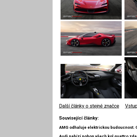
Další články o stejné značce
|
Vstup
Související články:
AMG odhaluje elektrickou budoucnost. 
Audi nabízí pohon všech kol quattro zd