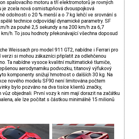
n spalovacího motoru a tří elektromotorů je rovných
u je zcela nová osmistupňová dvouspojková
é odolnosti o 20 % menší a o 7 kg lehčí ve srovnání s
spělé technice odpovídají dynamické parametry. SF
 km/h za pouhé 2,5 sekundy a na 200 km/h za 6,7
1 km/h. To jsou hodnoty překonávající všechna doposud
che Weissach pro model 911 GT2, nabídne i Ferrari pro
 verzi si mohou zákazníci připlatit za odlehčenou
o. Ta nabídne vysoce kvalitní multimatické tlumiče,
zlepšenou aerodynamiku podvozku, titanový výfukový
tyto komponenty snižují hmotnost o dalších 30 kg. Na
ukce nového modelu SF90 není limitována počtem
inky bylo pozváno na dva tisíce klientů značky,
 vůz objednali. První vozy k nim mají dorazit na začátku
lena, ale lze počítat s částkou minimálně 15 milionů