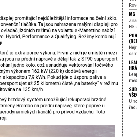
Rove
MG 
splej promítající nejdůležitější informace na čelní sklo.
Znač
onvenční tlačítka. Ta jsou nahrazena malými displeji pro
HS o
ý ovladač jízdních režimů na volantu e-Manettino nabízí
POR
e, Hybrid, Performance a Qualifying. Režimy kombinují
(RE
í.
Nejr
orů je extra porce výkonu. První z nich je umístěn mezi
osmi
a jsou na přední nápravě a dělají tak z SF90 supersport
LEA
ohání jedno kolo, což usnadňuje vektorování točivého
HRÁ
ným výkonem 162 kW (220 k) dodává energii
Lea
 s kapacitou 7,9 kWh. Pokud jde o úsporu paliva a
měst
ersport ujet až 25 kilometrů čistě „na baterky“ v režimu
SUB
mitována na 135 km/h.
VŠE
nový brzdový systém umožňující rekuperaci brzdné
U n
i třmeny Brembo na přední nápravě, které poprvé u
řad 
h aerodynamických kanálů pro přívod vzduchu. Toto
oji.