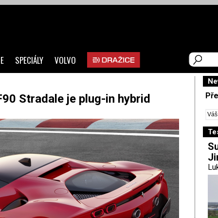
E
SPECIÁLY
VOLVO
Ne
Pře
90 Stradale je plug-in hybrid
Te
Su
Ji
Luk