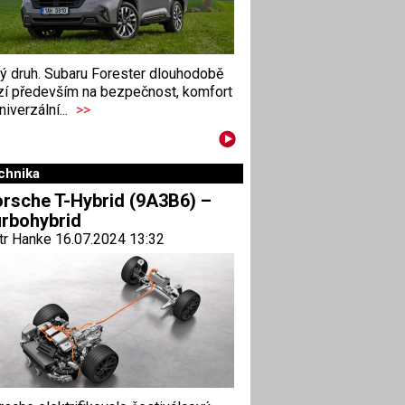
ný druh. Subaru Forester dlouhodobě
zí především na bezpečnost, komfort
niverzální...
>>
chnika
rsche T-Hybrid (9A3B6) –
rbohybrid
tr Hanke 16.07.2024 13:32