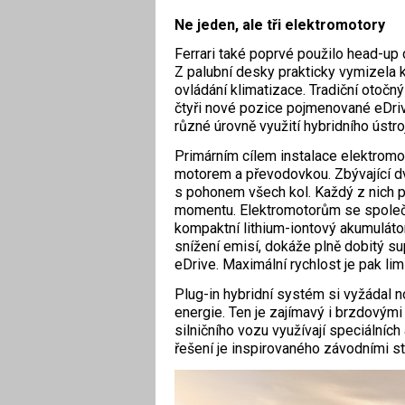
Ne jeden, ale tři elektromotory
Ferrari také poprvé použilo head-up di
Z palubní desky prakticky vymizela k
ovládání klimatizace. Tradiční otočn
čtyři nové pozice pojmenované eDriv
různé úrovně využití hybridního ústroj
Primárním cílem instalace elektromot
motorem a převodovkou. Zbývající dv
s pohonem všech kol. Každý z nich p
momentu. Elektromotorům se společ
kompaktní lithium-iontový akumulátor
snížení emisí, dokáže plně dobitý sup
eDrive. Maximální rychlost je pak li
Plug-in hybridní systém si vyžádal 
energie. Ten je zajímavý i brzdovým
silničního vozu využívají speciálníc
řešení je inspirovaného závodními str