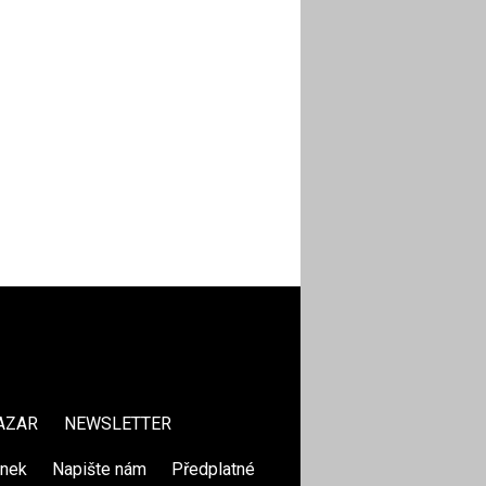
AZAR
NEWSLETTER
ánek
|
Napište nám
|
Předplatné
|