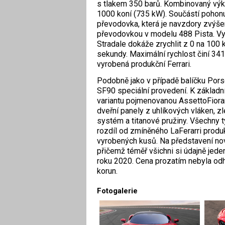
s tlakem 350 barů. Kombinovaný výko
1000 koní (735 kW). Součástí pohon
převodovka, která je navzdory zvýšen
převodovkou v modelu 488 Pista. Vy
Stradale dokáže zrychlit z 0 na 100
sekundy. Maximální rychlost činí 34
vyrobená produkční Ferrari.
Podobně jako v případě balíčku Pors
SF90 speciální provedení. K základní
variantu pojmenovanou AssettoFioran
dveřní panely z uhlíkových vláken, 
systém a titanové pružiny. Všechny 
rozdíl od zmíněného LaFerarri prod
vyrobených kusů. Na představení nov
přičemž téměř všichni si údajně jeden
roku 2020. Cena prozatím nebyla odha
korun.
Fotogalerie