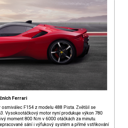
čních Ferrari
 osmiválec F154 z modelu 488 Pista. Zvětšil se
3. Vysokootáčkový motor nyní produkuje výkon 780
čivý moment 800 N.m v 6000 otáčkách za minutu.
epracované sání i výfukový systém a přímé vstřikování