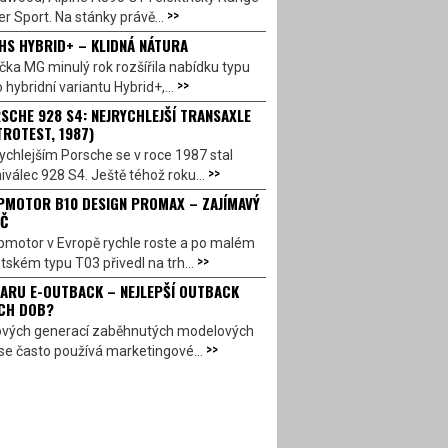
>>
r Sport. Na stánky právě...
HS HYBRID+ – KLIDNÁ NÁTURA
ka MG minulý rok rozšířila nabídku typu
>>
 hybridní variantu Hybrid+,...
SCHE 928 S4: NEJRYCHLEJŠÍ TRANSAXLE
TROTEST, 1987)
ychlejším Porsche se v roce 1987 stal
>>
válec 928 S4. Ještě téhož roku...
PMOTOR B10 DESIGN PROMAX – ZAJÍMAVÝ
Č
pmotor v Evropě rychle roste a po malém
>>
ském typu T03 přivedl na trh...
ARU E-OUTBACK – NEJLEPŠÍ OUTBACK
CH DOB?
ových generací zaběhnutých modelových
>>
se často používá marketingové...