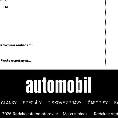
 TT RS
ortovními ambicemi
Pocta úspěšným...
ČLÁNKY
SPECIÁLY
TISKOVÉ ZPRÁVY
ČASOPISY
B
- 2026 Redakce Automotorevue
|
Mapa stránek
|
Redakce str