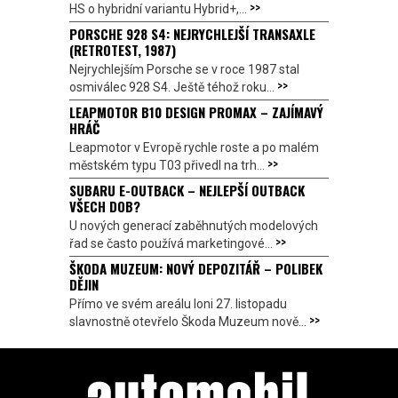
>>
HS o hybridní variantu Hybrid+,...
PORSCHE 928 S4: NEJRYCHLEJŠÍ TRANSAXLE
(RETROTEST, 1987)
Nejrychlejším Porsche se v roce 1987 stal
>>
osmiválec 928 S4. Ještě téhož roku...
LEAPMOTOR B10 DESIGN PROMAX – ZAJÍMAVÝ
HRÁČ
Leapmotor v Evropě rychle roste a po malém
>>
městském typu T03 přivedl na trh...
SUBARU E-OUTBACK – NEJLEPŠÍ OUTBACK
VŠECH DOB?
U nových generací zaběhnutých modelových
>>
řad se často používá marketingové...
ŠKODA MUZEUM: NOVÝ DEPOZITÁŘ – POLIBEK
DĚJIN
Přímo ve svém areálu loni 27. listopadu
>>
slavnostně otevřelo Škoda Muzeum nově...