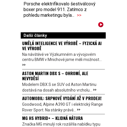
Porsche elektrifikovalo šestiválcový
boxer pro model 911. Zatímco z
pohledu marketingu byla...
>>
Další články
UMĚLÁ INTELIGENCE VE VÝROBĚ – FYZICKÁ AI
VE VÝROBĚ
Na návštěvě ve Výzkumném a vývojovém
centru BMW v Mnichově jsme měli možnost...
>>
ASTON MARTIN DBX S – OHROMÍ, ALE
NEVYDĚSÍ
Modelem DBX S se SUV od Aston Martinu
>>
dostává na dosah absolutního vrcholu...
AUTOMOBIL: SRPNOVÉ VYDÁNÍ JIŽ V PRODEJI!
Goodwood, Alpine A390 GT i elektrický Range
>>
Rover Sport. Na stánky právě...
MG HS HYBRID+ – KLIDNÁ NÁTURA
Značka MG minulý rok rozšířila nabídku typu