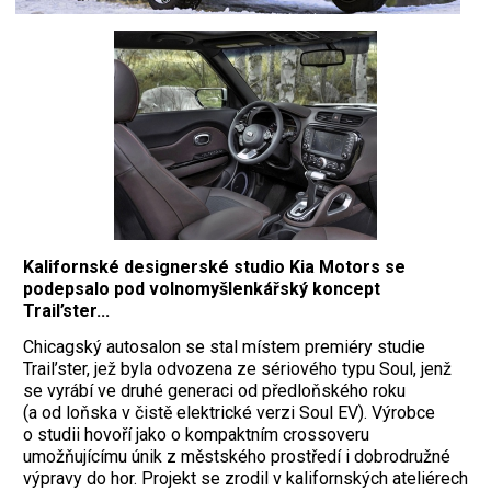
Kalifornské designerské studio Kia Motors se
podepsalo pod volnomyšlenkářský koncept
Trail’ster...
Chicagský autosalon se stal místem premiéry studie
Trail’ster, jež byla odvozena ze sériového typu Soul, jenž
se vyrábí ve druhé generaci od předloňského roku
(a od loňska v čistě elektrické verzi Soul EV). Výrobce
o studii hovoří jako o kompaktním crossoveru
umožňujícímu únik z městského prostředí i dobrodružné
výpravy do hor. Projekt se zrodil v kalifornských ateliérech