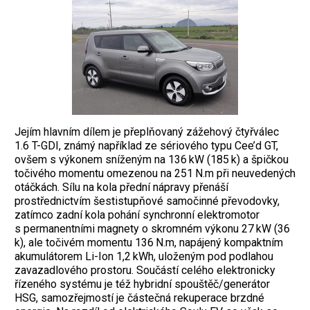
Jejím hlavním dílem je přeplňovaný zážehový čtyřválec
1.6 T-GDI, známý například ze sériového typu Cee’d GT,
ovšem s výkonem sníženým na 136 kW (185 k) a špičkou
točivého momentu omezenou na 251 N.m při neuvedených
otáčkách. Sílu na kola přední nápravy přenáší
prostřednictvím šestistupňové samočinné převodovky,
zatímco zadní kola pohání synchronní elektromotor
s permanentními magnety o skromném výkonu 27 kW (36
k), ale točivém momentu 136 N.m, napájený kompaktním
akumulátorem Li-Ion 1,2 kWh, uloženým pod podlahou
zavazadlového prostoru. Součástí celého elektronicky
řízeného systému je též hybridní spouštěč/generátor
HSG, samozřejmostí je částečná rekuperace brzdné