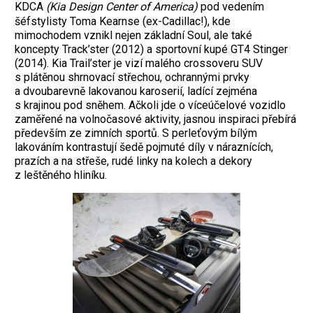
KDCA
(Kia Design Center of America)
pod vedením
šéfstylisty Toma Kearnse (ex-Cadillac!), kde
mimochodem vznikl nejen základní Soul, ale také
koncepty Track’ster (2012) a sportovní kupé GT4 Stinger
(2014). Kia Trail’ster je vizí malého crossoveru SUV
s plátěnou shrnovací střechou, ochrannými prvky
a dvoubarevně lakovanou karoserií, ladící zejména
s krajinou pod sněhem. Ačkoli jde o víceúčelové vozidlo
zaměřené na volnočasové aktivity, jasnou inspiraci přebírá
především ze zimních sportů. S perleťovým bílým
lakováním kontrastují šedě pojmuté díly v náraznících,
prazích a na střeše, rudé linky na kolech a dekory
z leštěného hliníku.