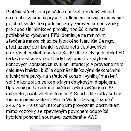
Plátěná střecha má posádce nabízet otevřený výhled
na oblohu, znamená prý ale i odlehčení, snižující současně
polohu těžiště. Její podélné rámy zároveň nesou zámky
pro speciální hliníkové příčníky nosičů k instalaci
potřebného vybavení. Přídi dominuje na minimum
ztenčená maska chladiče typického tvaru Kia Design,
přecházející do hlavních světlometů sestavených
na způsob velkého sedanu Kia K900 ze čtyř jednotek LED
na každé straně vozu. Diody hrají prim i ve stylizaci
koncových sdružených svítilen. Interiér je v převážné míře
čalouněn hnědou kůží a doplněn hliníkovými dekoračními
a funkčními prvky, na středové konzoli vynikají masivní
volič a konzola s velkoplošným dotykovým displejem.
Upravený podvozek má světlou výšku zvýšenou o 63
milimetrů, nastavitelné tlumiče K‑Sport a lité ráfky kol se
zimními pneumatikami Pirelli Winter Carving rozměrů
245/45 R 19. Určení náročnějším provozním podmínkám
mimo vozovky se zpevněným povrchem odpovídá
hybridní pohonná soustava, označená e-AWD.