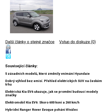
Další články o stejné značce
|
Vstup do diskuze (0)
Související články:
5 zásadních modelů, které změnily vnímání Hyundaie
Dobrý výhled bez emisí. Přehled elektrických SUV na českém
trhu
Elektrická Kia EV6 ukazuje, jak se promění budoucí modely
značky
Elektromobil Kia EV6: Skoro 600 koní a 260 km/h
Hybridní Ranger Rover Evoque pohání tříválec